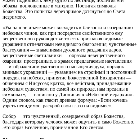
может подняться к нему будто по лестнице, постигая эти
образы, воплощенные в материю. Постигая символы
Божества. Это попытка через зримое дотянуться до Света
незримого.
«Ум наш не иначе может восходить к близости и созерцанию
небесных чинов, как при посредстве свойственного ему
вещественного руководства: то есть признавая видимые
украшения отпечатками невидимого благолепия, чувственные
благоухания — знамениями духовного раздаяния даров,
вещественные светильники — образом невещественного
озарения, пространные, в храмах предлагаемые наставления
— изображением умственного насыщения духа, порядок
видимых украшений — указанием на стройный и постоянный
порядок на небесах, принятие Божественной Евхаристии —
общением с Иисусом; кратко, все действия, принадлежащие
небесным существам, по самой их природе, нам преданы в
символах», — написано у Дионисия в «Небесной иерархии».
Одним словом, как гласит древняя формула: «Если хочешь
узреть невидимое, раскрой свои глаза на видимое».
Собор — это чувственный, созерцаемый образ Божества,
благодаря которому человек может ощутить и само Божество.
Это образ Вселенной, пронизанной Его светом.