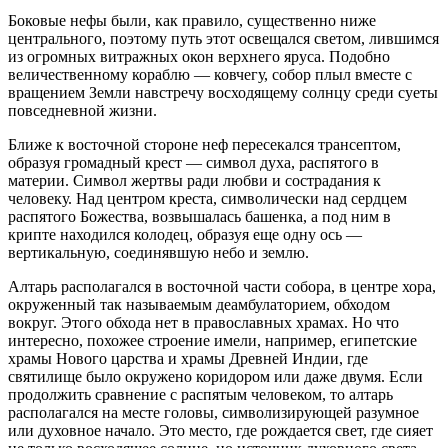
Боковые нефы были, как правило, существенно ниже
центрального, поэтому путь этот освещался светом, лившимся
из огромных витражных окон верхнего яруса. Подобно
величественному кораблю — ковчегу, собор плыл вместе с
вращением Земли навстречу восходящему солнцу среди суеты
повседневной жизни.
Ближе к восточной стороне неф пересекался трансептом,
образуя громадный крест — символ духа, распятого в
материи. Символ жертвы ради любви и сострадания к
человеку. Над центром креста, символически над сердцем
распятого Божества, возвышалась башенка, а под ним в
крипте находился колодец, образуя еще одну ось —
вертикальную, соединявшую небо и землю.
Алтарь располагался в восточной части собора, в центре хора,
окруженный так называемым деамбулаторием, обходом
вокруг. Этого обхода нет в православных храмах. Но что
интересно, похожее строение имели, например, египетские
храмы Нового царства и храмы Древней Индии, где
святилище было окружено коридором или даже двумя. Если
продолжить сравнение с распятым человеком, то алтарь
располагался на месте головы, символизирующей разумное
или духовное начало. Это место, где рождается свет, где сияет