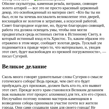
Обилие скульптуры, каменная резьба, витражи, сияющее
золото алтарей — все это не просто красивый церковный
декор, это освобожденный из материи свет: «Кто бы ты ни
был, если ты хочешь восхвалить великолепие этих дверей,
восхищайся не золотом и затратами, а искусной работой.
Сияет благородное изделие, но, будучи благородно сияющей,
работа эта должна освещать умы, чтобы они могли
продвигаться средь истинных светов к Истинному Свету, в
который истинный вход есть Христос. То, каким образом это
отражено в этом мире, сообщает золотая дверь. Тусклый ум
поднимается к правде через то, что материально, и, увидев
этот свет, будет высвобожден из прежней погруженности», —
писал Сугерий.
Великое делание
Сколь много говорят удивительные слова Сугерия о смысле
готического собора! Ведь прежде, чем свет его будет
пробуждать дух прихожан, должен быть кто-то, кто выявит
этот свет. Прежде всего храм становился Великим деланием
(как называли этот процесс алхимики) для тех, кто его строил.
Неслучайно поэтому помимо мастеров-каменщиков в
возведении собора принимали участие почти все жители
города. Они сами создавали храм для своего города! Не