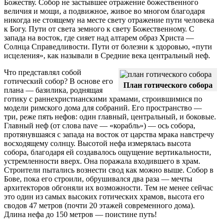
Божеству. Собор не застывшее отражение божественного
величия и мощи, а подвижное, живое во многом благодаря
никогда не стоящему на месте свету отражение пути человека
к Богу. Пути от света земного к свету Божественному. С
запада на восток, где сияет над алтарем образ Христа —
Солнца Справедливости. Пути от болезни к здоровью, «пути
исцеления», как называли в Средние века центральный неф.
Что представлял собой
готический собор? В основе его
План готического собора
плана — базилика, роднящая
готику с раннехристианскими храмами, строившимися по
модели римского дома для собраний. Его пространство —
три, реже пять нефов: один главный, центральный, и боковые.
Главный неф (от слова nave — «корабль») — ось собора,
протянувшаяся с запада на восток от царства мрака навстречу
восходящему солнцу. Высотой нефа измерялась высота
собора, благодаря ей создавалось ощущение вертикальности,
устремленности вверх. Она поражала входившего в храм.
Строители пытались вознести свод как можно выше. Собор в
Бове, пока его строили, обрушивался два раза — мечты
архитекторов обгоняли их возможности. Тем не менее сейчас
это один из самых высоких готических храмов, высота его
сводов 47 метров (почти 20 этажей современного дома).
Длина нефа до 150 метров — поистине путь!