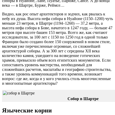
соборы в Нуайоне, Лане, Пуатье, Париже, Сансе. А до конца
века — в Шартре, Бурже, Реймсе…
Видно, как рос опыт архитекторов и зодчих, как рвалась к
небу их душа. Высота нефа собора в Нуайоне (1150–1200) чуть
меньше 23 метров, в Шартре (1194–1260) — 37,2 метра, а
высота нефа собора в Бове, начатого в 1247 году, — больше 47
метров при высоте башен 153 метра. Всего же, как считают
исследователи, за 100 лет с 1150 по 1250 год в одной только
Франции было создано более 150 сооружений в новом стиле,
включая уже перечисленные огромные, со сложнейшей
архитектурой соборы. А за 300 лет с середины XII века
количество камня, ушедшего на возведение готических
храмов, превысило объем всех египетских монументов. Если
сопоставить уровень мастерства, необходимый для
сложнейших расчетов, масштабы и географию строительства,
а также уровень коммуникаций того времени, возникает
вопрос: где же, когда и у кого учились столь многочисленные
и многоопытные архитекторы?
Собор в Шартре
Языческие корни