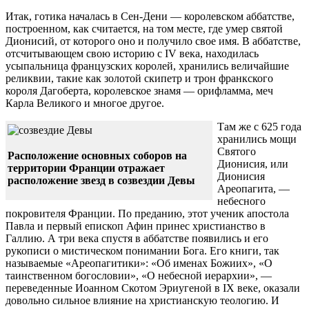
Итак, готика началась в Сен-Дени — королевском аббатстве,
построенном, как считается, на том месте, где умер святой
Дионисий, от которого оно и получило свое имя. В аббатстве,
отсчитывающем свою историю с IV века, находилась
усыпальница французских королей, хранились величайшие
реликвии, такие как золотой скипетр и трон франкского
короля Дагоберта, королевское знамя — орифламма, меч
Карла Великого и многое другое.
Там же с 625 года
хранились мощи
Святого
Расположение основных соборов на
Дионисия, или
территории Франции отражает
Дионисия
расположение звезд в созвездии Девы
Ареопагита, —
небесного
покровителя Франции. По преданию, этот ученик апостола
Павла и первый епископ Афин принес христианство в
Галлию. А три века спустя в аббатстве появились и его
рукописи о мистическом понимании Бога. Его книги, так
называемые «Ареопагитики»: «Об именах Божиих», «О
таинственном богословии», «О небесной иерархии», —
переведенные Иоанном Скотом Эриугеной в IX веке, оказали
довольно сильное влияние на христианскую теологию. И