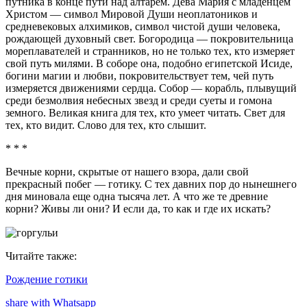
путника в конце пути над алтарем. Дева Мария с младенцем
Христом — символ Мировой Души неоплатоников и
средневековых алхимиков, символ чистой души человека,
рождающей духовный свет. Богородица — покровительница
мореплавателей и странников, но не только тех, кто измеряет
свой путь милями. В соборе она, подобно египетской Исиде,
богини магии и любви, покровительствует тем, чей путь
измеряется движениями сердца. Собор — корабль, плывущий
среди безмолвия небесных звезд и среди суеты и гомона
земного. Великая книга для тех, кто умеет читать. Свет для
тех, кто видит. Слово для тех, кто слышит.
* * *
Вечные корни, скрытые от нашего взора, дали свой
прекрасный побег — готику. С тех давних пор до нынешнего
дня миновала еще одна тысяча лет. А что же те древние
корни? Живы ли они? И если да, то как и где их искать?
Читайте также:
Рождение готики
share with Whatsapp