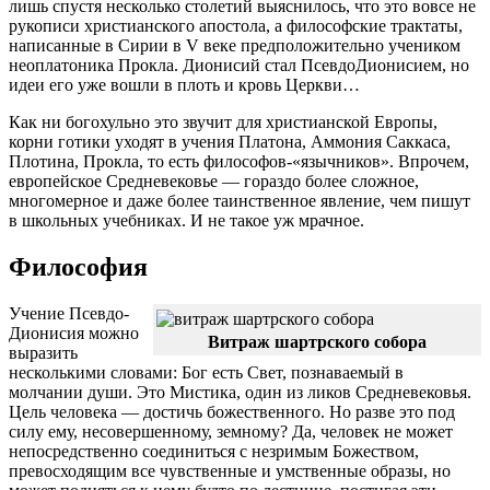
лишь спустя несколько столетий выяснилось, что это вовсе не
рукописи христианского апостола, а философские трактаты,
написанные в Сирии в V веке предположительно учеником
неоплатоника Прокла. Дионисий стал ПсевдоДионисием, но
идеи его уже вошли в плоть и кровь Церкви…
Как ни богохульно это звучит для христианской Европы,
корни готики уходят в учения Платона, Аммония Саккаса,
Плотина, Прокла, то есть философов-«язычников». Впрочем,
европейское Средневековье — гораздо более сложное,
многомерное и даже более таинственное явление, чем пишут
в школьных учебниках. И не такое уж мрачное.
Философия
Учение Псевдо-
Дионисия можно
Витраж шартрского собора
выразить
несколькими словами: Бог есть Свет, познаваемый в
молчании души. Это Мистика, один из ликов Средневековья.
Цель человека — достичь божественного. Но разве это под
силу ему, несовершенному, земному? Да, человек не может
непосредственно соединиться с незримым Божеством,
превосходящим все чувственные и умственные образы, но