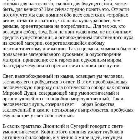
столько для настоящего, сколько для будущего, или, может
быть, для вечного? Нам сейчас трудно понять это. Отчасти
потому, что мы еще помним обо всех советских «стройках
века», отчасти из-за того, что наша культура более, чем
раньше, ориентирована на потребление... Для тех же, кто
возводил собор, труд был не принуждением, не источником
средств существования, а освобождением собственного духа
из косной материи, сопротивляющейся любому
неэгоистическому движению. Так и целью алхимиков было не
подавление материального духовным, а одухотворение
материи, приведение ее к гармонии с духовным миром,
благодаря чему она из препятствия становилась путем.
Свет, высвобожденный из камня, освещает ум человека,
заставляя его пробудиться в ответ. В этом преображающая
человеческую природу сила готического собора как образа
Мировой Души, созерцающей мир умопостигаемый и
организующей по его подобию мир чувственный. Так и
человеческая душа, созерцая свет — образ Божества,
заключенный в камне, потихоньку выпрямляется, пробуждая
ему навстречу свет собственный.
В своих трактатах Дионисий и Сугерий говорят о свете
умопостигаемом. Корни этого понятия уходят глубоко в
античную философию, к учению о мире идей, несущем