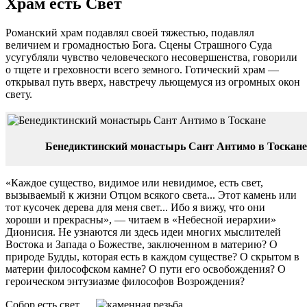
Храм есть Свет
Романский храм подавлял своей тяжестью, подавлял
величием и громадностью Бога. Сцены Страшного Суда
усугубляли чувство человеческого несовершенства, говорили
о тщете и греховности всего земного. Готический храм —
открывал путь вверх, навстречу льющемуся из огромных окон
свету.
Бенедиктинский монастырь Сант Антимо в Тоскане
«Каждое существо, видимое или невидимое, есть свет,
вызываемый к жизни Отцом всякого света... Этот камень или
тот кусочек дерева для меня свет... Ибо я вижу, что они
хороши и прекрасны», — читаем в «Небесной иерархии»
Дионисия. Не узнаются ли здесь идеи многих мыслителей
Востока и Запада о Божестве, заключенном в материю? О
природе Будды, которая есть в каждом существе? О скрытом в
материи философском камне? О пути его освобождения? О
героическом энтузиазме философов Возрождения?
Собор есть свет.