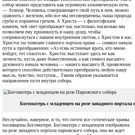
собор можно представить как огромную алхимическую печь
— Атанор. Человека, совершающего свой путь в нем, можно
сравнить с железом, ибо все мы несовершенны, наша природа
груба и поражена грехом. А Христа — с философским
камнем, чей свет преображает нас настолько, насколько мы
позволяем ему проникнуть в нашу душу, чтобы
соприкоснуться с нашим внутренним светом, с Христом в нас.
Христос на тимпане главного портала храма — символ начала
пути к преображению: «Аз есмь истинные врата, кто мною
войдет, тот спасется». Христос выступает здесь не как
личность, пусть даже божественная, а как символ высшего
духовного начала человека — нашего высшего Я, проявление
которого способно действительно преобразить любую нашу
мысль, чувство, поступок... Таким образом указывается
направление пути внутри собора.
Богоматерь с младенцем на розе западного портала 
Неслучайно, наверное, и то, что почти все готические храмы
посвящены Богоматери. Богоматерь с младенцем изображена
на розе западного портала парижского собора, она же ждет