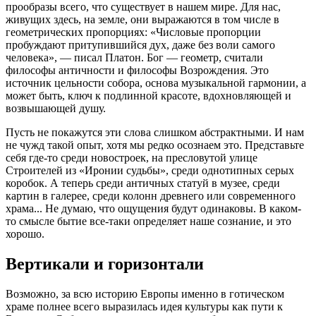
прообразы всего, что существует в нашем мире. Для нас,
живущих здесь, на земле, они выражаются в том числе в
геометрических пропорциях: «Числовые пропорции
пробуждают притупившийся дух, даже без воли самого
человека», — писал Платон. Бог — геометр, считали
философы античности и философы Возрождения. Это
источник цельности собора, основа музыкальной гармонии, а
может быть, ключ к подлинной красоте, вдохновляющей и
возвышающей душу.
Пусть не покажутся эти слова слишком абстрактными. И нам
не чужд такой опыт, хотя мы редко осознаем это. Представьте
себя где-то среди новостроек, на пресловутой улице
Строителей из «Иронии судьбы», среди однотипных серых
коробок. А теперь среди античных статуй в музее, среди
картин в галерее, среди колонн древнего или современного
храма... Не думаю, что ощущения будут одинаковы. В каком-
то смысле бытие все-таки определяет наше сознание, и это
хорошо.
Вертикали и горизонтали
Возможно, за всю историю Европы именно в готическом
храме полнее всего выразилась идея культуры как пути к