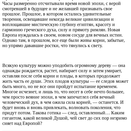
Часы размеренно отсчитывали время новой эпохи, с верой
смотревшей в будущее и не желавшей признавать свое
прошлое. Прошлое, в котором остались удивительные
творения, освещавшие некогда великие цивилизации и
воплощавшие мистическую глубину египтян, красоту и
гармонию греческого духа, силу и прямоту римлян. Новая
Европа нуждалась в своем, новом сосуде для вечных истин.
Однако там, в прошлом, все еще были живы корни, забытые,
но упрямо дававшие ростки, что тянулись к свету.
Всякую культуру можно уподобить огромному дереву — она
однажды рождается, растет, набирает силу и затем умирает,
оставляя после себя корни и плоды, в которых продолжает
жить часть ее души. Этих плодов культуры — ее следов может
быть много, но не все они пройдут испытание временем.
Многое исчезнет, и лишь то, что несет в себе нечто большее,
чем просто веяние эпохи, в чем запечатлел себя вечный
человеческий дух, в чем ожила сила корней, — останется. И
будет вновь и вновь привлекать, волновать поколения, что
придут потом. Такова готика — след, оставленный… Каким
гигантом, какой великой Душой, чей свет до сих пор незримо
сияет над Европой?