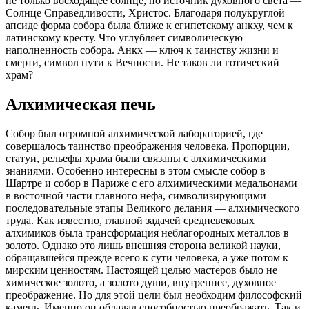
не только восходящее солнце, но источник духовного света —
Солнце Справедливости, Христос. Благодаря полукруглой
апсиде форма собора была ближе к египетскому анкху, чем к
латинскому кресту. Что углубляет символическую
наполненность собора. Анкх — ключ к таинству жизни и
смерти, символ пути к Вечности. Не таков ли готический
храм?
Алхимическая печь
Собор был огромной алхимической лабораторией, где
совершалось таинство преображения человека. Пропорции,
статуи, рельефы храма были связаны с алхимическими
знаниями. Особенно интересны в этом смысле собор в
Шартре и собор в Париже с его алхимическими медальонами
в восточной части главного нефа, символизирующими
последовательные этапы Великого делания — алхимического
труда. Как известно, главной задачей средневековых
алхимиков была трансформация неблагородных металлов в
золото. Однако это лишь внешняя сторона великой науки,
обращавшейся прежде всего к сути человека, а уже потом к
мирским ценностям. Настоящей целью мастеров было не
химическое золото, а золото души, внутреннее, духовное
преображение. Но для этой цели был необходим философский
камень. Именно он обладал способностью преображать. Так и