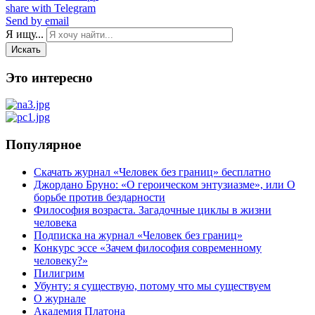
share with Telegram
Send by email
Я ищу...
Искать
Это интересно
Популярное
Скачать журнал «Человек без границ» бесплатно
Джордано Бруно: «О героическом энтузиазме», или О
борьбе против бездарности
Философия возраста. Загадочные циклы в жизни
человека
Подписка на журнал «Человек без границ»
Конкурс эссе «Зачем философия современному
человеку?»
Пилигрим
Убунту: я существую, потому что мы существуем
О журнале
Академия Платона