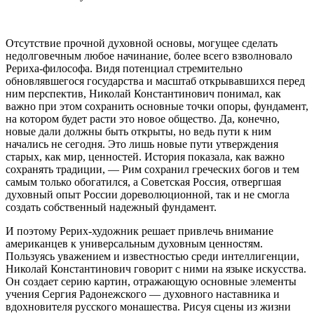
Отсутствие прочной духовной основы, могущее сделать
недолговечным любое начинание, более всего взволновало
Рериха-философа. Видя потенциал стремительно
обновлявшегося государства и масштаб открывавшихся перед
ним перспектив, Николай Константинович понимал, как
важно при этом сохранить основные точки опоры, фундамент,
на котором будет расти это новое общество. Да, конечно,
новые дали должны быть открыты, но ведь пути к ним
начались не сегодня. Это лишь новые пути утверждения
старых, как мир, ценностей. История показала, как важно
сохранять традиции, — Рим сохранил греческих богов и тем
самым только обогатился, а Советская Россия, отвергшая
духовный опыт России дореволюционной, так и не смогла
создать собственный надежный фундамент.
И поэтому Рерих-художник решает привлечь внимание
американцев к универсальным духовным ценностям.
Пользуясь уважением и известностью среди интеллигенции,
Николай Константинович говорит с ними на языке искусства.
Он создает серию картин, отражающую основные элементы
учения Сергия Радонежского — духовного наставника и
вдохновителя русского монашества. Рисуя сцены из жизни