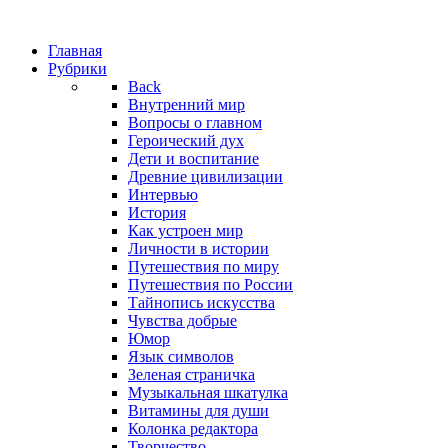
Главная
Рубрики
Back
Внутренний мир
Вопросы о главном
Героический дух
Дети и воспитание
Древние цивилизации
Интервью
История
Как устроен мир
Личности в истории
Путешествия по миру
Путешествия по России
Тайнопись искусства
Чувства добрые
Юмор
Язык символов
Зеленая страничка
Музыкальная шкатулка
Витамины для души
Колонка редактора
Творчество