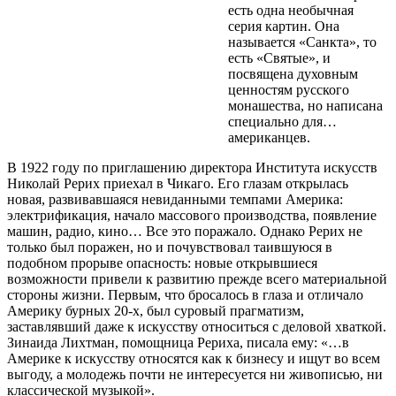
есть одна необычная
серия картин. Она
называется «Санкта», то
есть «Святые», и
посвящена духовным
ценностям русского
монашества, но написана
специально для…
американцев.
В 1922 году по приглашению директора Института искусств
Николай Рерих приехал в Чикаго. Его глазам открылась
новая, развивавшаяся невиданными темпами Америка:
электрификация, начало массового производства, появление
машин, радио, кино… Все это поражало. Однако Рерих не
только был поражен, но и почувствовал таившуюся в
подобном прорыве опасность: новые открывшиеся
возможности привели к развитию прежде всего материальной
стороны жизни. Первым, что бросалось в глаза и отличало
Америку бурных 20-х, был суровый прагматизм,
заставлявший даже к искусству относиться с деловой хваткой.
Зинаида Лихтман, помощница Рериха, писала ему: «…в
Америке к искусству относятся как к бизнесу и ищут во всем
выгоду, а молодежь почти не интересуется ни живописью, ни
классической музыкой».