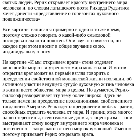
святых людей, Рерих открывает красоту внутреннего мира
человека и, по словам латышского поэта Рихарда Рудзитиса,
хочет донести «представление о горизонтах духовного
подвижничества».
Все картины написаны примерно в одно и то же время,
поэтому сложно говорить о какой-либо смысловой
последовательности полотен. Они звучат совместно, но
каждое при этом вносит в общее звучание свою,
индивидуальную ноту.
На картине «И мы открываем врата» стена отделяет
«внешний» мир от внутреннего мира монастыря. И мотив
открытия врат может на первый взгляд говорить о
преодолении свойственной монашеской жизни изоляции, об
активном участии ведущего сугубо духовную жизнь человека
в жизни всего общества, мира в целом. Но думается, Рерих-
философ разворачивает эту тему более широко. Здесь не
только намек на преодоление изоляционизма, свойственного
тогдашней Америке. Речь идет о преодолении любых границ,
способных отделить человека от мира. И границ этих много:
наши стереотипы, всевозможные догмы, эгоцентризм — они
выстраивают стену вокруг внутреннего мира человека и
постепенно… закрывают от него мир окружающий. Именно
поэтому призывает Рерих открывать врата.