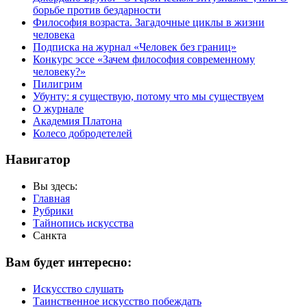
борьбе против бездарности
Философия возраста. Загадочные циклы в жизни
человека
Подписка на журнал «Человек без границ»
Конкурс эссе «Зачем философия современному
человеку?»
Пилигрим
Убунту: я существую, потому что мы существуем
О журнале
Академия Платона
Колесо добродетелей
Навигатор
Вы здесь:
Главная
Рубрики
Тайнопись искусства
Санкта
Вам будет интересно:
Искусство слушать
Таинственное искусство побеждать