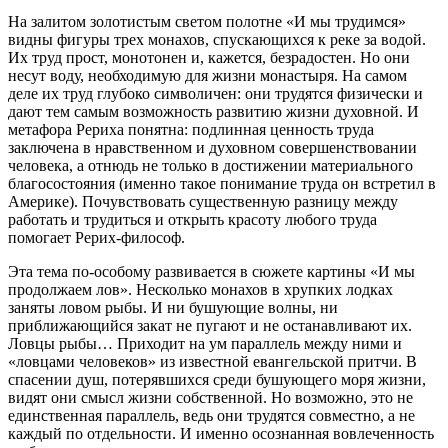
На залитом золотистым светом полотне «И мы трудимся»
видны фигуры трех монахов, спускающихся к реке за водой.
Их труд прост, монотонен и, кажется, безрадостен. Но они
несут воду, необходимую для жизни монастыря. На самом
деле их труд глубоко символичен: они трудятся физически и
дают тем самым возможность развитию жизни духовной. И
метафора Рериха понятна: подлинная ценность труда
заключена в нравственном и духовном совершенствовании
человека, а отнюдь не только в достижении материального
благосостояния (именно такое понимание труда он встретил в
Америке). Почувствовать существенную разницу между
работать и трудиться и открыть красоту любого труда
помогает Рерих-философ.
Эта тема по-особому развивается в сюжете картины «И мы
продолжаем лов». Несколько монахов в хрупких лодках
заняты ловом рыбы. И ни бушующие волны, ни
приближающийся закат не пугают и не останавливают их.
Ловцы рыбы… Приходит на ум параллель между ними и
«ловцами человеков» из известной евангельской притчи. В
спасении душ, потерявшихся среди бушующего моря жизни,
видят они смысл жизни собственной. Но возможно, это не
единственная параллель, ведь они трудятся совместно, а не
каждый по отдельности. И именно осознанная вовлеченность