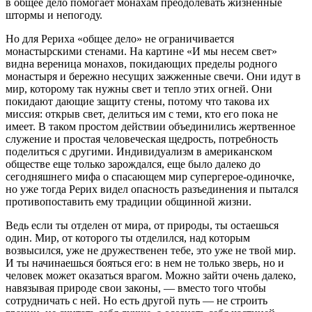
в общее дело помогает монахам преодолевать жизненные
штормы и непогоду.
Но для Рериха «общее дело» не ограничивается
монастырскими стенами. На картине «И мы несем свет»
видна вереница монахов, покидающих пределы родного
монастыря и бережно несущих зажженные свечи. Они идут в
мир, которому так нужны свет и тепло этих огней. Они
покидают дающие защиту стены, потому что такова их
миссия: открыв свет, делиться им с теми, кто его пока не
имеет. В таком простом действии объединились жертвенное
служение и простая человеческая щедрость, потребность
поделиться с другими. Индивидуализм в американском
обществе еще только зарождался, еще было далеко до
сегодняшнего мифа о спасающем мир супергерое-одиночке,
но уже тогда Рерих видел опасность разъединения и пытался
противопоставить ему традиции общинной жизни.
Ведь если ты отделен от мира, от природы, ты остаешься
один. Мир, от которого ты отделился, над которым
возвысился, уже не дружественен тебе, это уже не твой мир.
И ты начинаешься бояться его: в нем не только зверь, но и
человек может оказаться врагом. Можно зайти очень далеко,
навязывая природе свои законы, — вместо того чтобы
сотрудничать с ней. Но есть другой путь — не строить