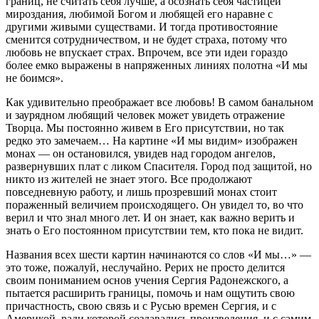
границ, не считать себя лучше, а осознать себя частицей
мироздания, любимой Богом и любящей его наравне с
другими живыми существами. И тогда противостояние
сменится сотрудничеством, и не будет страха, потому что
любовь не впускает страх. Впрочем, все эти идеи гораздо
более емко выражены в напряженных линиях полотна «И мы
не боимся».
Как удивительно преображает все любовь! В самом банальном
и заурядном любящий человек может увидеть отражение
Творца. Мы постоянно живем в Его присутствии, но так
редко это замечаем… На картине «И мы видим» изображен
монах — он остановился, увидев над городом ангелов,
развернувших плат с ликом Спасителя. Город под защитой, но
никто из жителей не знает этого. Все продолжают
повседневную работу, и лишь прозревший монах стоит
пораженный величием происходящего. Он увидел то, во что
верил и что знал много лет. И он знает, как важно верить и
знать о Его постоянном присутствии тем, кто пока не видит.
Названия всех шести картин начинаются со слов «И мы…» —
это тоже, пожалуй, неслучайно. Рерих не просто делится
своим пониманием основ учения Сергия Радонежского, а
пытается расширить границы, помочь и нам ощутить свою
причастность, свою связь и с Русью времен Сергия, и с
Америкой, ради которой создавались произведения, и с самим