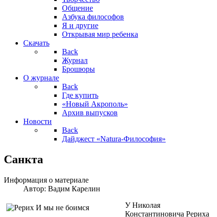
Общение
Азбука философов
Я и другие
Открывая мир ребенка
Скачать
Back
Журнал
Брошюры
О журнале
Back
Где купить
«Новый Акрополь»
Архив выпусков
Новости
Back
Дайджест «Natura-Философия»
Санкта
Информация о материале
Автор:
Вадим Карелин
У Николая
Константиновича Рериха