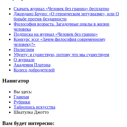
Скачать журнал «Человек без границ» бесплатно
Джордано Бруно: «О героическом энтузиазме», или О
борьбе против бездарности
Философия возраста. Загадочные циклы в жизни
человека
Подписка на журнал «Человек без границ»
Конкурс эссе «Зачем философия современному
человеку?»
Пилигрим
Убунту: я существую, потому что мы существуем
О журнале
Академия Платона
Колесо добродетелей
Навигатор
Вы здесь:
Главная
Рубрики
Тайнопись искусства
Шкатулка Джотто
Вам будет интересно: