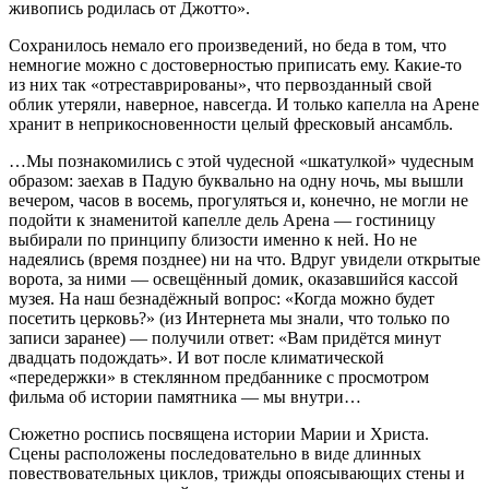
живопись родилась от Джотто».
Сохранилось немало его произведений, но беда в том, что
немногие можно с достоверностью приписать ему. Какие-то
из них так «отреставрированы», что первозданный свой
облик утеряли, наверное, навсегда. И только капелла на Арене
хранит в неприкосновенности целый фресковый ансамбль.
…Мы познакомились с этой чудесной «шкатулкой» чудесным
образом: заехав в Падую буквально на одну ночь, мы вышли
вечером, часов в восемь, прогуляться и, конечно, не могли не
подойти к знаменитой капелле дель Арена — гостиницу
выбирали по принципу близости именно к ней. Но не
надеялись (время позднее) ни на что. Вдруг увидели открытые
ворота, за ними — освещённый домик, оказавшийся кассой
музея. На наш безнадёжный вопрос: «Когда можно будет
посетить церковь?» (из Интернета мы знали, что только по
записи заранее) — получили ответ: «Вам придётся минут
двадцать подождать». И вот после климатической
«передержки» в стеклянном предбаннике с просмотром
фильма об истории памятника — мы внутри…
Сюжетно роспись посвящена истории Марии и Христа.
Сцены расположены последовательно в виде длинных
повествовательных циклов, трижды опоясывающих стены и