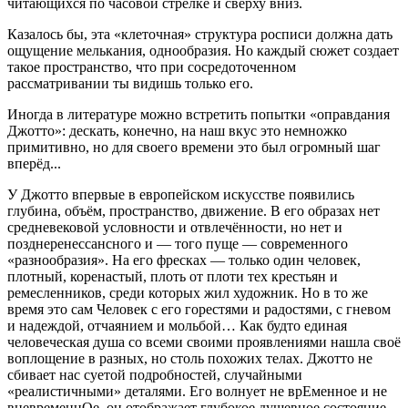
читающихся по часовой стрелке и сверху вниз.
Казалось бы, эта «клеточная» структура росписи должна дать
ощущение мелькания, однообразия. Но каждый сюжет создает
такое пространство, что при сосредоточенном
рассматривании ты видишь только его.
Иногда в литературе можно встретить попытки «оправдания
Джотто»: дескать, конечно, на наш вкус это немножко
примитивно, но для своего времени это был огромный шаг
вперёд...
У Джотто впервые в европейском искусстве появились
глубина, объём, пространство, движение. В его образах нет
средневековой условности и отвлечённости, но нет и
позднеренессансного и — того пуще — современного
«разнообразия». На его фресках — только один человек,
плотный, коренастый, плоть от плоти тех крестьян и
ремесленников, среди которых жил художник. Но в то же
время это сам Человек с его горестями и радостями, с гневом
и надеждой, отчаянием и мольбой… Как будто единая
человеческая душа со всеми своими проявлениями нашла своё
воплощение в разных, но столь похожих телах. Джотто не
сбивает нас суетой подробностей, случайными
«реалистичными» деталями. Его волнует не врЕменное и не
вневременнОе, он отображает глубокое душевное состояние