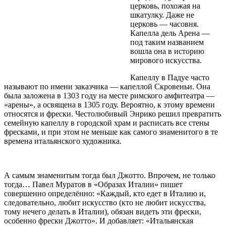
церковь, похожая на
шкатулку. Даже не
церковь — часовня.
Капелла дель Арена —
под таким названием
вошла она в историю
мирового искусства.
Капеллу в Падуе часто
называют по имени заказчика — капеллой Скровеньи. Она
была заложена в 1303 году на месте римского амфитеатра —
«арены», а освящена в 1305 году. Вероятно, к этому времени
относятся и фрески. Честолюбивый Энрико решил превратить
семейную капеллу в городской храм и расписать все стены
фресками, и при этом не меньше как самого знаменитого в те
времена итальянского художника.
А самым знаменитым тогда был Джотто. Впрочем, не только
тогда… Павел Муратов в «Образах Италии» пишет
совершенно определённо: «Каждый, кто едет в Италию и,
следовательно, любит искусство (кто не любит искусства,
тому нечего делать в Италии), обязан видеть эти фрески,
особенно фрески Джотто». И добавляет: «Итальянская