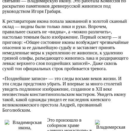
святыню — Владимирскую икону. Это работала Комиссия по
раскрытию памятников древнерусской живописи под
руководством Игоря Грабаря.
К реставраторам икона попала закованной в золотой сканный
оклад — видны были только лики и руки. Впрочем,
правильнее сказать не «видны», а «можно различить»,
настолько темным было изображение. Первый осмотр — и
приговор: «Общее состояние иконы возбуждает чрезвычайные
опасения за ее дальнейшую судьбу и заставляет принять
немедленные меры к укреплению ее живописи, к удалению
грязной олифы, разъедающего живопись лака и раздирающего
левкас верхнего слоя позднейших записей». Даже сквозь
сухой тон официальных строк пробивается тревога.
«Позднейшие записи» — это следы восьми веков жизни. И
эти следы предстояло убрать. И впервые за много столетий
увидеть подлинное изображение, созданное в XII веке
неизвестным константинопольским мастером. Увидеть икону
такой, какой однажды увидел ее наследник киевского
великокняжеского престола Андрей, прозванный
Боголюбским.
Это произошло в
соборном храме
«девича монастыря» в