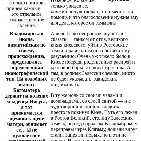
Наверное, но все же
только увидев ее,
княжич почувствовал, что именно эта
помощь и это благословение нужны ему
для дела, которое он замыслил.
Владимирская
А дело было непростое: шутка ли
икона,
сказать — тайком от отца, великого
византийская по
князя киевского, уйти в Ростовские
своему
земли, править там по собственному
происхождению,
разумению. Очень уж тяжело было в
представляет
Киеве посреди родственных распрей и
определенный
кровавой борьбы вокруг престола. А
иконографический
там, в родных Залесских землях, никто
тип. На подобных
не будет указывать, завидовать,
иконах
подсиживать.
Богоматерь
В ту же ночь со своими чадами и
держит на коленях
домочадцами, со своей свитой — и с
младенца Иисуса,
чудотворной иконой наследник
а тот
престола покинул Киев. Путь его лежал
прижимается
в Ростов Великий, столицу Залесских
щечкой к щеке
земель, но под городком Владимиром, у
матери, обнимает
переправы через Клязьму, лошади вдруг
ее… И не
стали. Запрягли новых, но и эти не
нуждается в
пошли. Икону поставили на сани, но и