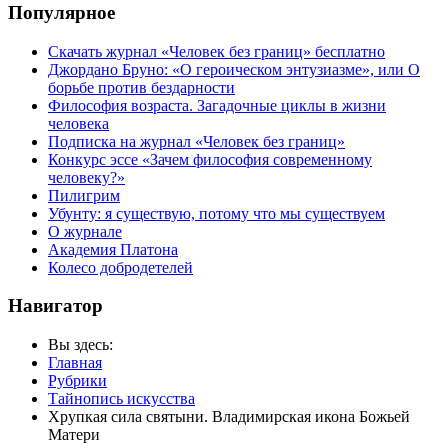
Популярное
Скачать журнал «Человек без границ» бесплатно
Джордано Бруно: «О героическом энтузиазме», или О
борьбе против бездарности
Философия возраста. Загадочные циклы в жизни
человека
Подписка на журнал «Человек без границ»
Конкурс эссе «Зачем философия современному
человеку?»
Пилигрим
Убунту: я существую, потому что мы существуем
О журнале
Академия Платона
Колесо добродетелей
Навигатор
Вы здесь:
Главная
Рубрики
Тайнопись искусства
Хрупкая сила святыни. Владимирская икона Божьей
Матери