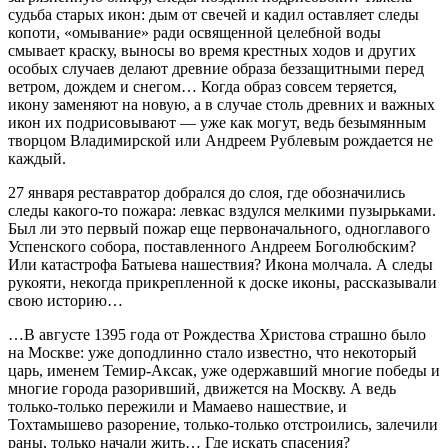
судьба старых икон: дым от свечей и кадил оставляет следы
копоти, «омывание» ради освященной целебной воды
смывает краску, выносы во время крестных ходов и других
особых случаев делают древние образа беззащитными перед
ветром, дождем и снегом… Когда образ совсем теряется,
икону заменяют на новую, а в случае столь древних и важных
икон их подрисовывают — уже как могут, ведь безымянным
творцом Владимирской или Андреем Рублевым рождается не
каждый.
27 января реставратор добрался до слоя, где обозначились
следы какого-то пожара: левкас вздулся мелкими пузырьками.
Был ли это первый пожар еще первоначального, одноглавого
Успенского собора, поставленного Андреем Боголюбским?
Или катастрофа Батыева нашествия? Икона молчала. А следы
рукояти, некогда прикрепленной к доске иконы, рассказывали
свою историю…
…В августе 1395 года от Рождества Христова страшно было
на Москве: уже доподлинно стало известно, что некоторый
царь, именем Темир-Аксак, уже одержавший многие победы и
многие города разоривший, движется на Москву. А ведь
только-только пережили и Мамаево нашествие, и
Тохтамышево разорение, только-только отстроились, залечили
раны, только начали жить… Где искать спасения?