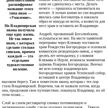
дополнительной
сани не сдвинулись с места. Делать
расшифровке
нечего — пришлось остановиться на
название этого
ночлег. А ночью князю во сне-видении
типа икон —
явилась сама Богоматерь и наказала
«Умиление».
образ ее никуда не везти, а возвести для
Но Владимирская
него храм и оставить во Владимире.
икона получила
Андрей, прозванный Боголюбским,
еще одну жизнь.
ослушаться не мог. На месте памятной
Не так много
переправы через Клязьму поставили
икон, с которых
храм Рождества Богородицы и основали
сделано столько
княжескую резиденцию-замок, а через
списков, причем
десять лет неподалеку, у слияния
каждый — это
Клязьмы и Нерли, возникла знаменитая
отдельное
церковь Покрова Богородицы. Венчал
художественное
же всю плеяду владимирских
явление.
богородичных храмов Успенский собор,
вставший в центре Владимира на
высоком берегу. Там и поместили икону, которая с тех пор
стала Владимирской. Впрочем, так ее назвали потом, когда
она, продолжив свое путешествие, покинула Владимир, но об
этом позже…
Слой за слоем реставратор снимал потемневшую и
загрязненную олифу, следы поздних подрисовок… Тяжела