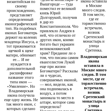
Вышгороде — туда
поместил ее великий
князь Юрий
Долгорукий, получив
в дар из
Константинополя. Что
привлекло Андрея в
ней, что отличило от
других икон, коими
богато был украшен
великокняжеский
храм? Предание ли о
Владимирская
том, что писана самим
икона
евангелистом Лукой
оставила в
еще при жизни
Москве много
Богоматери? Рассказы
следов. В том
ли о чудесах,
месте, где ее
совершаемых иконой,
торжественно
— мол, видели, как
встречали,
она поднималась в
возник
воздух, а потом
Сретенский
занимала то место в
монастырь и
алтаре, которое сама
улица
определила?
Сретенка.