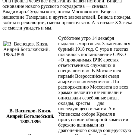
Она прошла через все испытания нашей истории. Видела
основание нового русского государства — сначала
Владимиро-Суздальского, потом Московского. Видела
нашествие Тамерлана и других завоевателей. Видела пожары,
войны и революции, смены правительств. А в начале XX века
ее смогли увидеть и мы.
Субботнее утро 14 декабря
выдалось морозным. Заканчивался
бурный 1918 год. С утра в газетах
появилось постановление СРКО
«О проводимых ВЧК арестах
ответственных служащих и
специалистов». В Москве шел
первый Всероссийский съезд
анархистов-коммунистов. По
распоряжению Моссовета во всех
храмах деловито взвешивали и
описывали серебряные ризы,
оклады, кресты — для
последующего изъятия. А в
В. Васнецов. Князь
Успенском соборе Кремля в
Андрей Боголюбский.
присутствии обширной комиссии
1885-1896
бережно вынимали из
драгоценного оклада общерусскую