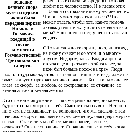
ребенка. Это глаза Богородицы, которая
решение
любит все человечество. И в глазах этих
вечного спора
— боль и сострадание всему человечеству.
музея и церкви:
Что она может сделать для него? Что
икона была
может отдать, чтобы хоть как-то помочь
передана церкви
людям, утешить их, утолить печали этого
Николы в
мира? У нее ничего нет, у нее есть только
Толмачах,
ее дитя.
входящей в
состав
Об этом сложно говорить, но один взгляд
комплекса
на икону скажет и об этом, и о многом
Государственной
другом. Недаром, когда Владимирская
Третьяковской
стояла еще в Третьяковской галерее, зал
галереи.
икон был больше похож на храм. Люди
входили туда молча, стояли в полной тишине, иногда даже не
замечая других прекрасных икон рядом… Была только она, ее
глаза, ее скорбь, ее любовь, ее сострадание, ее отчаяние, ее
вечная жизнь и вечная жертва.
Это странное ощущение — ты смотришь на нее, но кажется,
будто это она смотрит на тебя. Смотрит сквозь века. Нет, она
ни о чем не спрашивает, не вопрошает, что мы сделали с тем
шансом, который был дан нам, человечеству, благодаря жертве
ее сына. Стали ли мы добрее, милосерднее, честнее,
отважнее? Она не спрашивает. Спрашиваешь сам себя, когда