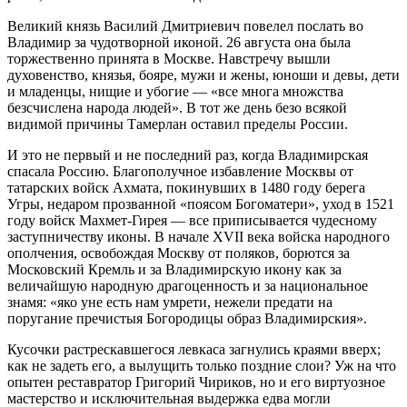
Великий князь Василий Дмитриевич повелел послать во
Владимир за чудотворной иконой. 26 августа она была
торжественно принята в Москве. Навстречу вышли
духовенство, князья, бояре, мужи и жены, юноши и девы, дети
и младенцы, нищие и убогие — «все многа множства
безсчислена народа людей». В тот же день безо всякой
видимой причины Тамерлан оставил пределы России.
И это не первый и не последний раз, когда Владимирская
спасала Россию. Благополучное избавление Москвы от
татарских войск Ахмата, покинувших в 1480 году берега
Угры, недаром прозванной «поясом Богоматери», уход в 1521
году войск Махмет-Гирея — все приписывается чудесному
заступничеству иконы. В начале XVII века войска народного
ополчения, освобождая Москву от поляков, борются за
Московский Кремль и за Владимирскую икону как за
величайшую народную драгоценность и за национальное
знамя: «яко уне есть нам умрети, нежели предати на
поругание пречистыя Богородицы образ Владимирския».
Кусочки растрескавшегося левкаса загнулись краями вверх;
как не задеть его, а вылущить только поздние слои? Уж на что
опытен реставратор Григорий Чириков, но и его виртуозное
мастерство и исключительная выдержка едва могли