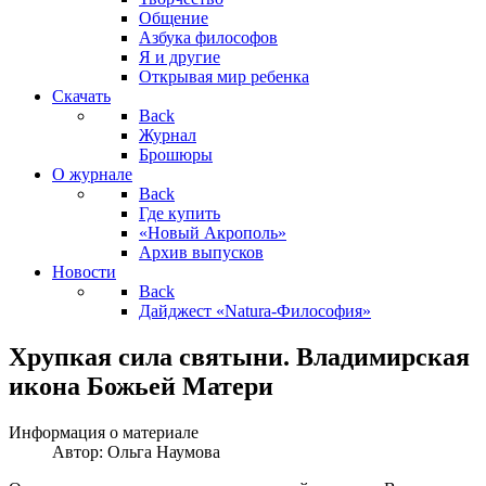
Общение
Азбука философов
Я и другие
Открывая мир ребенка
Скачать
Back
Журнал
Брошюры
О журнале
Back
Где купить
«Новый Акрополь»
Архив выпусков
Новости
Back
Дайджест «Natura-Философия»
Хрупкая сила святыни. Владимирская
икона Божьей Матери
Информация о материале
Автор:
Ольга Наумова