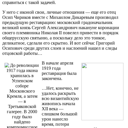
справиться с такой задачей.
У него с иконой свои, личные отношения — еще его отец
Осип Чириков вместе с Михаилом Дикаревым производил
предыдущую реставрацию: московский градоначальник
великий князь Сергей Александрович накануне коронации
своего племянника Николая II повелел привести в порядок
общерусскую святыню, а поскольку дело это тонкое,
деликатное, сделали его скрытно. И вот сейчас Григорий
Осипович среди других слоев и наслоений нашел и следы
отцовской работы…
В начале апреля
1919 года
реставрация была
закончена.
…Нет, конечно, не
удалось раскрыть
всю византийскую
живопись начала
XII века —
слишком большой
урон нанесло
время, потери