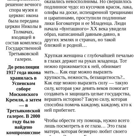
оказались невосполнимы. Но свершилось
подлинное чудо: из кусочков красок, лака,
олифы на доске, испещренной трещинами
и царапинами, проступили подлинные
лики Богоматери и ее Младенца. Люди
начала «бунташного» XX века увидели
образ, написанный давным-давно, в
других землях и странах, но такой
близкий и родной…
Хрупкая женщина с глубочайшей печалью
в глазах держит на руках младенца. Тот
нежно прижимается к ней, обнимает
До революции
мать… Как еще можно выразить
1917 года икона
хрупкость, нежность, беззащитность?..
хранилась в
Как еще можно выразить силу — такую
Успенском
силу, которая уже девять веков помогает
соборе
создавать и защищать целые государства,
Московского
вершить историю? Такую силу, которая
Кремля, а затем
способна помочь каждому, каждому, кто к
— в
ней прибегнет.
Третьяковской
галерее. В 2000
Чтобы обрести эту помощь, нужно всего
году было
лишь посмотреть в ее глаза… Это глаза
найдено
матери, которая безмерно любит своего
компромиссное