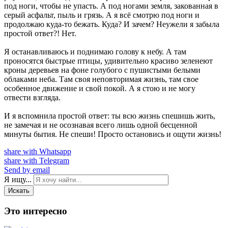
под ноги, чтобы не упасть. А под ногами земля, закованная в
серый асфальт, пыль и грязь. А я всё смотрю под ноги и
продолжаю куда-то бежать. Куда? И зачем? Неужели я забыла
простой ответ?! Нет.
Я останавливаюсь и поднимаю голову к небу. А там
проносятся быстрые птицы, удивительно красиво зеленеют
кроны деревьев на фоне голубого с пушистыми белыми
облаками неба. Там своя неповторимая жизнь, там свое
особенное движение и свой покой. А я стою и не могу
отвести взгляда.
И я вспомнила простой ответ: ты всю жизнь спешишь жить,
не замечая и не осознавая всего лишь одной бесценной
минуты бытия. Не спеши! Просто остановись и ощути жизнь!
share with Whatsapp
share with Telegram
Send by email
Я ищу...
Искать
Это интересно