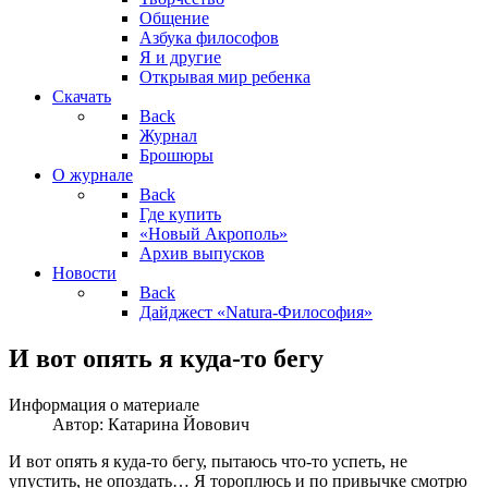
Общение
Азбука философов
Я и другие
Открывая мир ребенка
Скачать
Back
Журнал
Брошюры
О журнале
Back
Где купить
«Новый Акрополь»
Архив выпусков
Новости
Back
Дайджест «Natura-Философия»
И вот опять я куда-то бегу
Информация о материале
Автор:
Катарина Йовович
И вот опять я куда-то бегу, пытаюсь что-то успеть, не
упустить, не опоздать… Я тороплюсь и по привычке смотрю