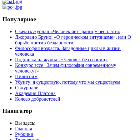
Популярное
Скачать журнал «Человек без границ» бесплатно
Джордано Бруно: «О героическом энтузиазме», или О
борьбе против бездарности
Философия возраста. Загадочные циклы в жизни
человека
Подписка на журнал «Человек без границ»
Конкурс эссе «Зачем философия современному
человеку?»
Пилигрим
Убунту: я существую, потому что мы существуем
О журнале
Академия Платона
Колесо добродетелей
Навигатор
Вы здесь:
Главная
Рубрики
Творчество