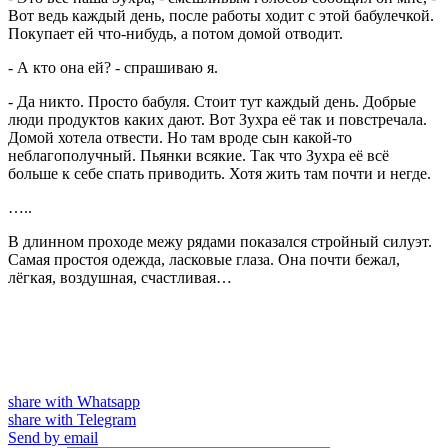
Вот ведь каждый день, после работы ходит с этой бабулечкой.
Покупает ей что-нибудь, а потом домой отводит.
- А кто она ей? - спрашиваю я.
- Да никто. Просто бабуля. Стоит тут каждый день. Добрые
люди продуктов каких дают. Вот Зухра её так и повстречала.
Домой хотела отвести. Но там вроде сын какой-то
неблагополучный. Пьянки всякие. Так что Зухра её всё
больше к себе спать приводить. Хотя жить там почти и негде.
…..
В длинном проходе межу рядами показался стройный силуэт.
Самая простоя одежда, ласковые глаза. Она почти бежал,
лёгкая, воздушная, счастливая…
share with Whatsapp
share with Telegram
Send by email