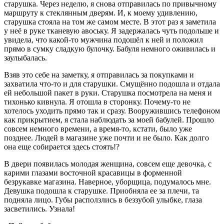
старушка. Через неделю, я снова отправилась по привычному
маршруту к стеклянным дверям. И, к моему удивлению,
старушка стояла на том же самом месте. В этот раз я заметила
у неё в руке тканевую авоську. Я задержалась чуть подольше и
увидела, что какой-то мужчина подошёл к ней и положил
прямо в сумку сладкую булочку. Бабуля немного оживилась и
заулыбалась.
Взяв это себе на заметку, я отправилась за покупками и
захватила что-то и для старушки. Смущённо подошла и отдала
ей небольшой пакет в руки. Старушка посмотрела на меня и
тихонько кивнула. Я отошла в сторонку. Почему-то не
хотелось уходить прямо так и сразу. Вооружившись телефоном
как прикрытием, я стала наблюдать за моей бабулей. Прошло
совсем немного времени, а время-то, кстати, было уже
позднее. Людей в магазине уже почти и не было. Как долго
она еще собирается здесь стоять!?
В двери появилась молодая женщина, совсем еще девочка, с
карими глазами восточной красавицы в форменной
безрукавке магазина. Наверное, уборщица, подумалось мне.
Девушка подошла к старушке. Приобняла ее за плечи, та
подняла лицо. Губы расползлись в беззубой улыбке, глаза
засветились. Узнала!