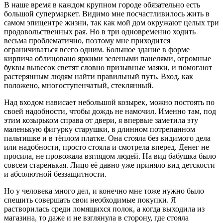
В наше время в каждом крупном городе обязательно есть
большой супермаркет. Видимо мне посчастливилось жить в
самом эпицентре жизни, так как мой дом окружают целых три
продовольственных рая. Но в три одновременно ходить
весьма проблематично, поэтому мне приходится
ограничиваться всего одним. Большое здание в форме
кирпича облицовано яркими зелеными панелями, огромные
буквы вывесок светят словно призывные маяки, и помогают
растерянным людям найти правильный путь. Вход, как
положено, многоступенчатый, стеклянный.
Над входом нависает небольшой козырек, можно постоять по
своей надобности, чтобы дождь не намочил. Именно там, под
этим козырьком справа от двери, я впервые заметила эту
маленькую фигурку старушки, в длинном потрепанном
пальтишке и в тёплом платке. Она стояла без видимого дела
или надобности, просто стояла и смотрела вперед. Денег не
просила, не провожала взглядом людей. На вид бабушка было
совсем старенькая. Лицо её давно уже приняло вид детскости
и абсолютной беззащитности.
Но у человека много дел, и конечно мне тоже нужно было
спешить совершать свои необходимые покупки. Я
растворилась среди ломящихся полок, а когда выходила из
магазина, то даже и не взглянула в сторону, где стояла