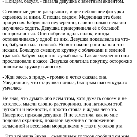
- Пойдем, бабуля, - сказала девушка с заметным акцентом.
Стеклянные двери раскрылись, и две небольшие фигурки
скрылись за ними. Я пошла следом. Медленная эта была
процессия. Бабуля шла неуверенно, словно только недавно
научилась ходить. Девушка придерживала её с большой
осторожностью. Они побрели вдоль полок, иногда
останавливаясь у одной из них. Девушка показывала на что-
то, бабуля качала головой. Но вот наконец они нашли что
искали. Большую смешную кружку с облачками и зеленой
травкой. Бабуля радостно заулыбалась. Так же медленно они
проследовали к кассе. Девушка оплатила покупку, осторожно
положила кружку в авоську.
- Жди здесь, я приду, - громко и четко сказала она.
Убедившись, что старушка поняла, быстрым шагом куда-то
умчалась.
Не зная, что думать обо всём этом, хотя думать совсем и не
хотелось, мысли словно растворились под натиском этой
чуткости и нежности, я просто стояла и ждала чего-то.
Наверное, прихода девушки. Я не заметила, как ко мне
подошел охранник, пожилой мужчина с положенной
залысиной и веселыми морщинками у глаз и уголков рта.
- Это всё наша Зухра, - смешливым голосов сообщил он мне, -