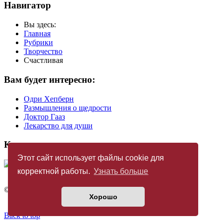
Навигатор
Вы здесь:
Главная
Рубрики
Творчество
Счастливая
Вам будет интересно:
Одри Хепберн
Размышления о щедрости
Доктор Гааз
Лекарство для души
Купить журнал
Этот сайт использует файлы cookie для
корректной работы.
Узнать больше
©
Издательство «Новый Акрополь»
2005 — 2026
Хорошо
Политика конфиденциальности
Back to top