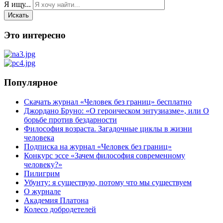
Я ищу...
Искать
Это интересно
Популярное
Скачать журнал «Человек без границ» бесплатно
Джордано Бруно: «О героическом энтузиазме», или О
борьбе против бездарности
Философия возраста. Загадочные циклы в жизни
человека
Подписка на журнал «Человек без границ»
Конкурс эссе «Зачем философия современному
человеку?»
Пилигрим
Убунту: я существую, потому что мы существуем
О журнале
Академия Платона
Колесо добродетелей