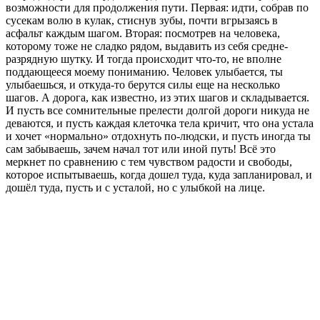
возможности для продолжения пути. Первая: идти, собрав по
сусекам волю в кулак, стиснув зубы, почти вгрызаясь в
асфальт каждым шагом. Вторая: посмотрев на человека,
которому тоже не сладко рядом, выдавить из себя средне-
разрядную шутку. И тогда происходит что-то, не вполне
поддающееся моему пониманию. Человек улыбается, ты
улыбаешься, и откуда-то берутся силы еще на несколько
шагов. А дорога, как известно, из этих шагов и складывается.
И пусть все сомнительные прелести долгой дороги никуда не
деваются, и пусть каждая клеточка тела кричит, что она устала
и хочет «нормально» отдохнуть по-людски, и пусть иногда ты
сам забываешь, зачем начал тот или иной путь! Всё это
меркнет по сравнению с тем чувством радости и свободы,
которое испытываешь, когда дошел туда, куда запланировал, и
дошёл туда, пусть и с усталой, но с улыбкой на лице.