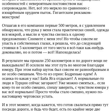
особенностей с невероятным постоянством нас
сопровождали. Нет, всё это меркло по сравнению с
изощрённым орудием пыток. Гигантским рюкзаком-
монстром!
Отшагав в его компании первые 500 метров, я с удивлением
обнаружила, что рука у меня стала практически синей, одежда
вся мокрой, а мысли и чувства свелись к одному
предложению: Снимите с меня это! Но чтобы совсем не
упасть в собственных глазах, я решила, что до следующей
стоянки в 5 километрах от того места я всё-таки как-нибудь
доковыляю, но и потом — всё! Напоходилась!
В результате мы прошли 250 километров и по дороге вещи не
выкидывали! И осилили мы этот путь во многом благодаря
юмору. При этом набор шуток был совсем не разнообразным и
не особо смешным. Что-то из серии: Бодренько идем! А
осанка-то какая у нас! Баба Яга отдыхает! А нормальные-то
люди в Турции сейчас загорают! Уже можно смеяться... если
кому-то не особо смешно, спешу заверить, с чувством юмора у
вас всё нормально! Просто чтобы стало смешно, нужно по-
настоящему чертовски устать.
И в этот момент, когда кажется, что готов свалиться прямо тут
посреди дороги, и будь что будет, есть по крайне мере две