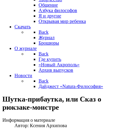
Общение
Азбука философов
Я и другие
Открывая мир ребенка
Скачать
Back
Журнал
Брошюры
О журнале
Back
Где купить
«Новый Акрополь»
Архив выпусков
Новости
Back
Дайджест «Natura-Философия»
Шутка-прибаутка, или Сказ о
рюкзаке-монстре
Информация о материале
Автор:
Ксения Архипова