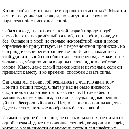
Кто не любит шуток, да еще и хороших и уместных?! Может и
есть такие уникальные люди, но живут они вероятно в
параллельной от меня вселенной.
Себя я никогда не относила к той редкой породе людей,
способных на искромётный каламбур по любому поводу и
без. Однако и в моей не столько искромётной жизни юмор
определенно присутствует. Не с перманентной пропиской, но
с периодической регистрацией точно. И моё знакомство с
этой удивительной способностью человечества, а может и не
только его, убедило меня в одном не очевидном свойстве
юмора. Юмор, даже самый плохенький и неумелый, если он
пришёлся к месту и ко времени, способен давать силы.
Однажды мы с подругой решились на чудную авантюру.
Пойти в пеший поход. Опыта у нас не было никакого,
спортивной подготовки и того меньше. Но лето было
манящим, отпуск долгим, и голос рассудка видимо решил
уйти на бессрочный отдых. Нет, мы конечно понимали, что
будет нелегко, но такое вообразить было сложно!
И самое трудное было... нет, не спать в палатках, не питаться
одной гречкой, даже не полчище слепней, комаров и клещей,
которые в зависимости от времени суток и ландшафтных