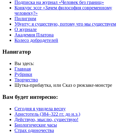
Подписка на журнал «Человек без границ»
Конкурс эссе «Зачем философия современному
человеку?»
Пилигрим
Убунту: я существую, потому что мы существуем
О журнале
Академия Платона
Колесо добродетелей
Навигатор
Вы здесь:
Главная
Рубрики
Творчество
Шутка-прибаутка, или Сказ о рюкзаке-монстре
Вам будет интересно:
Сегодня я увидела весну
Аристотель (384–322 гг. до н.э.)
Действую, мыслю, существую!
Биологические часы
Страх одиночества