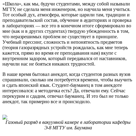
«Школа», как мы, будучи студентами, между собой называли
МГТУ, не сделала меня инженером, но научила меня учиться.
Тот особый дух, атмосфера, которые царили там, традиции и
преподавательский состав, обучение в аудиториях и проверка
в лабораториях — все это в конечном итоге сформировало во
мне (как и в других студентах) твердую убежденность в том,
что неразрешимых проблем не существует в принципе.
Учебный прессинг, сложность и непонятность предметов
(теория газоразрядных устройств рождалась, как мне теперь
кажется, прямо во время ее преподавания нам) вкупе с
внутренним задором, который передавался от наставников,
научили нас не бояться никаких трудностей.
В наше время бытовал анекдот, когда студентов разных вузов
спрашивали, сколько им потребуется времени, чтобы выучить
и сдать японский язык. Студент-бауманец в том анекдоте
интересовался: а методичка есть? Да, отвечали ему. Сейчас
перекурим и сдадим, отвечал бауманец. И это был не только
анекдот, так примерно все и происходило.
Газовый разряд в вакуумной камере в лаборатории кафедры
Э-8 МГТУ им. Баумана