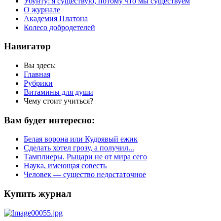
Убунту: я существую, потому что мы существуем
О журнале
Академия Платона
Колесо добродетелей
Навигатор
Вы здесь:
Главная
Рубрики
Витамины для души
Чему стоит учиться?
Вам будет интересно:
Белая ворoна или Кудрявый ежик
Сделать хотел грозу, а получил...
Тамплиеры. Рыцари не от мира сего
Наука, имеющая совесть
Человек — существо недостаточное
Купить журнал