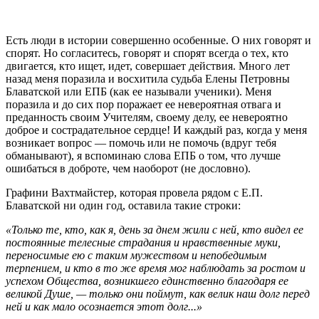
Есть люди в истории совершенно особенные. О них говорят и
спорят. Но согласитесь, говорят и спорят всегда о тех, кто
двигается, кто ищет, идет, совершает действия. Много лет
назад меня поразила и восхитила судьба Елены Петровны
Блаватской или ЕПБ (как ее называли ученики). Меня
поразила и до сих пор поражает ее невероятная отвага и
преданность своим Учителям, своему делу, ее невероятно
доброе и сострадательное сердце! И каждый раз, когда у меня
возникает вопрос — помочь или не помочь (вдруг тебя
обманывают), я вспоминаю слова ЕПБ о том, что лучше
ошибаться в доброте, чем наоборот (не дословно).
Графини Вахтмайстер, которая провела рядом с Е.П.
Блаватской ни один год, оставила такие строки:
«Только те, кто, как я, день за днем жили с ней, кто видел ее
постоянные телесные страдания и нравственные муки,
переносимые ею с таким мужеством и непобедимым
терпением, и кто в то же время мог наблюдать за ростом и
успехом Общества, возникшего единствен­но благодаря ее
великой Душе, — только они поймут, как велик наш долг перед
ней и как мало осознается этот долг...»