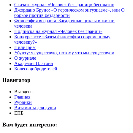
Скачать журнал «Человек без границ» бесплатно
Джордано Бруно: «О героическом энтузиазме», или О
борьбе против бездарности
Философия возраста. Загадочные циклы в жизни
человека
Подписка на журнал «Человек без границ»
Конкурс эссе «Зачем философия современному
человеку?»
Пилигрим
Убунту: я существую, потому что мы существуем
О журнале
Академия Платона
Колесо добродетелей
Навигатор
Вы здесь:
Главная
Рубрики
Витамины для души
ЕПБ
Вам будет интересно: