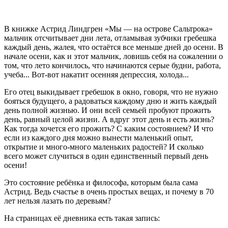
В книжке Астрид Линдгрен «Мы — на острове Сальтрока»
мальчик отсчитывает дни лета, отламывая зубчики гребешка
каждый день, жалея, что остаётся все меньше дней до осени. В
начале осени, как и этот мальчик, ловишь себя на сожалении о
том, что лето кончилось, что начинаются серые будни, работа,
учеба... Вот-вот накатит осенняя депрессия, холода...
Его отец выкидывает гребешок в окно, говоря, что не нужно
бояться будущего, а радоваться каждому дню и жить каждый
день полной жизнью. И они всей семьей пробуют прожить
день, равный целой жизни. А вдруг этот день и есть жизнь?
Как тогда хочется его прожить? С каким состоянием? И что
если из каждого дня можно вынести маленький опыт,
открытие и много-много маленьких радостей? И сколько
всего может случиться в один единственный первый день
осени!
Это состояние ребёнка и философа, которым была сама
Астрид. Ведь счастье в очень простых вещах, и почему в 70
лет нельзя лазать по деревьям?
На страницах её дневника есть такая запись: