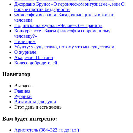
Джордано Бруно: «О героическом энтузиазме», или О
борьбе против бездарности
Философия возраста. Загадочные циклы в жизни
человека
Подписка на журнал «Человек без границ»
Конкурс эссе «Зачем философия современному
человеку?»
Пилигрим
Убунту: я существую, потому что мы существуем
О журнале
Академия Платона
Колесо добродетелей
Навигатор
Вы здесь:
Главная
Рубрики
Витамины для души
Этот день и есть жизнь
Вам будет интересно:
Аристотель (384–322 гг. до н.э.)