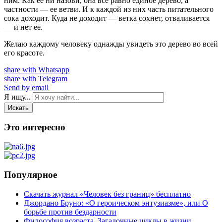
ним. Как ее ни назови, она все равно единое дерево, а
частности — ее ветви. И к каждой из них часть питательного
сока доходит. Куда не доходит — ветка сохнет, отваливается
— и нет ее.
Желаю каждому человеку однажды увидеть это дерево во всей
его красоте.
share with Whatsapp
share with Telegram
Send by email
Я ищу...
Искать
Это интересно
Популярное
Скачать журнал «Человек без границ» бесплатно
Джордано Бруно: «О героическом энтузиазме», или О
борьбе против бездарности
Философия возраста. Загадочные циклы в жизни