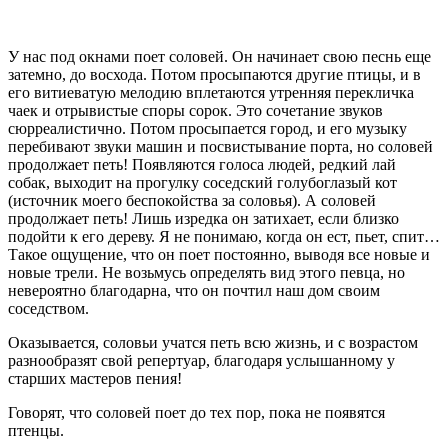
У нас под окнами поет соловей. Он начинает свою песнь еще
затемно, до восхода. Потом просыпаются другие птицы, и в
его витиеватую мелодию вплетаются утренняя перекличка
чаек и отрывистые споры сорок. Это сочетание звуков
сюрреалистично. Потом просыпается город, и его музыку
перебивают звуки машин и посвистывание порта, но соловей
продолжает петь! Появляются голоса людей, редкий лай
собак, выходит на прогулку соседский голубоглазый кот
(источник моего беспокойства за соловья). А соловей
продолжает петь! Лишь изредка он затихает, если близко
подойти к его дереву. Я не понимаю, когда он ест, пьет, спит…
Такое ощущение, что он поет постоянно, выводя все новые и
новые трели. Не возьмусь определять вид этого певца, но
невероятно благодарна, что он почтил наш дом своим
соседством.
Оказывается, соловьи учатся петь всю жизнь, и с возрастом
разнообразят свой репертуар, благодаря услышанному у
старших мастеров пения!
Говорят, что соловей поет до тех пор, пока не появятся
птенцы.