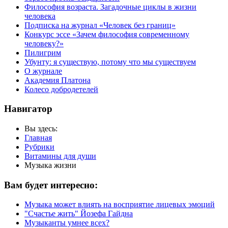
Философия возраста. Загадочные циклы в жизни
человека
Подписка на журнал «Человек без границ»
Конкурс эссе «Зачем философия современному
человеку?»
Пилигрим
Убунту: я существую, потому что мы существуем
О журнале
Академия Платона
Колесо добродетелей
Навигатор
Вы здесь:
Главная
Рубрики
Витамины для души
Музыка жизни
Вам будет интересно:
Музыка может влиять на восприятие лицевых эмоций
"Счастье жить" Йозефа Гайдна
Музыканты умнее всех?