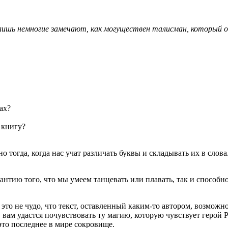
ишь немногие замечают, как могуществен талисман, который о
ах?
 книгу?
о тогда, когда нас учат различать буквы и складывать их в слова
антию того, что мы умеем танцевать или плавать, так и способно
 это не чудо, что текст, оставленный каким-то автором, возможн
 вам удастся почувствовать ту магию, которую чувствует герой Р
 это последнее в мире сокровище.