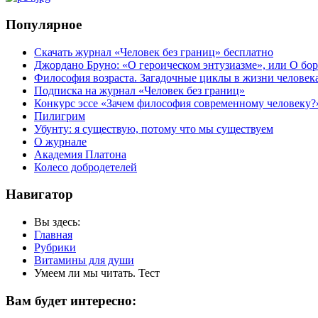
Популярное
Скачать журнал «Человек без границ» бесплатно
Джордано Бруно: «О героическом энтузиазме», или О бор
Философия возраста. Загадочные циклы в жизни человек
Подписка на журнал «Человек без границ»
Конкурс эссе «Зачем философия современному человеку?
Пилигрим
Убунту: я существую, потому что мы существуем
О журнале
Академия Платона
Колесо добродетелей
Навигатор
Вы здесь:
Главная
Рубрики
Витамины для души
Умеем ли мы читать. Тест
Вам будет интересно: