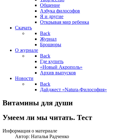
Общение
Азбука философов
Я и другие
Открывая мир ребенка
Скачать
Back
Журнал
Брошюры
О журнале
Back
Где купить
«Новый Акрополь»
Архив выпусков
Новости
Back
Дайджест «Natura-Философия»
Витамины для души
Умеем ли мы читать. Тест
Информация о материале
Автор:
Наталья Радченко