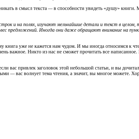
никать в смысл текста
—
в способности увидеть «душу» книги. М
трок и на полях, изучают мельчайшие детали и текст в целом, 
и вес предложений. Иногда они даже обращают внимание на пу
у книга уже не кажется нам чудом. И мы иногда относимся к ч
ень важное. Никто из нас не сможет прочитать все написанное. Е
 если вас привлек заголовок этой небольшой статьи, и вы дочита
ьными
—
вас волнует тема чтения, а значит, вы многое можете. Х