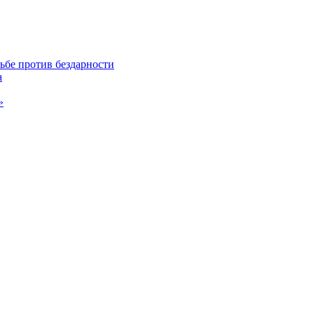
ьбе против бездарности
а
»