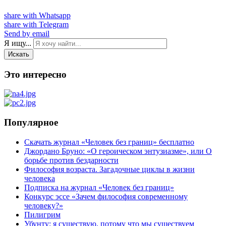
share with Whatsapp
share with Telegram
Send by email
Я ищу...
Искать
Это интересно
Популярное
Скачать журнал «Человек без границ» бесплатно
Джордано Бруно: «О героическом энтузиазме», или О
борьбе против бездарности
Философия возраста. Загадочные циклы в жизни
человека
Подписка на журнал «Человек без границ»
Конкурс эссе «Зачем философия современному
человеку?»
Пилигрим
Убунту: я существую, потому что мы существуем