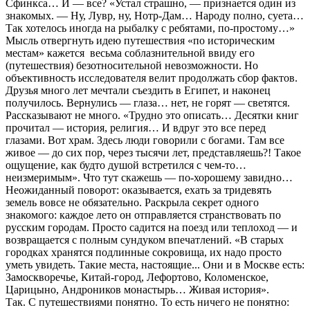
Сфинкса… И — все? «Устал страшно, — признается один из
знакомых. — Ну, Лувр, ну, Нотр-Дам… Народу полно, суета…
Так хотелось иногда на рыбалку с ребятами, по-простому…»
Мысль отвергнуть идею путешествия «по историческим
местам» кажется весьма соблазнительной ввиду его
(путешествия) безотносительной невозможности. Но
объективность исследователя велит продолжать сбор фактов.
Друзья много лет мечтали съездить в Египет, и наконец
получилось. Вернулись — глаза… нет, не горят — светятся.
Рассказывают не много. «Трудно это описать… Десятки книг
прочитал — история, религия… И вдруг это все перед
глазами. Вот храм. Здесь люди говорили с богами. Там все
живое — до сих пор, через тысячи лет, представляешь?! Такое
ощущение, как будто душой встретился с чем-то…
неизмеримым». Что тут скажешь — по-хорошему завидно…
Неожиданный поворот: оказывается, ехать за тридевять
земель вовсе не обязательно. Раскрыла секрет одного
знакомого: каждое лето он отправляется странствовать по
русским городам. Просто садится на поезд или теплоход — и
возвращается с полным сундуком впечатлений. «В старых
городках хранятся подлинные сокровища, их надо просто
уметь увидеть. Такие места, настоящие... Они и в Москве есть:
Замоскворечье, Китай-город, Лефортово, Коломенское,
Царицыно, Андроников монастырь… Живая история».
Так. С путешествиями понятно. То есть ничего не понятно: