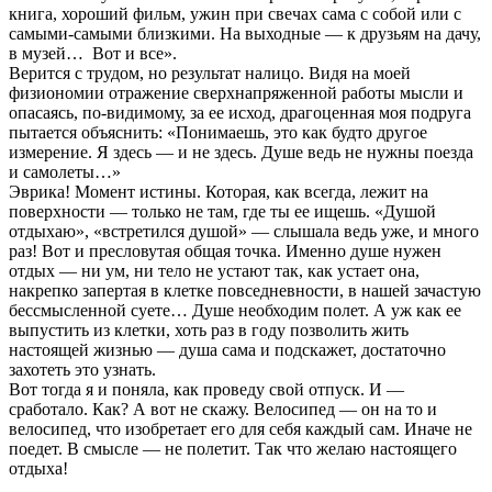
книга, хороший фильм, ужин при свечах сама с собой или с
самыми-самыми близкими. На выходные — к друзьям на дачу,
в музей… Вот и все».
Верится с трудом, но результат налицо. Видя на моей
физиономии отражение сверхнапряженной работы мысли и
опасаясь, по-видимому, за ее исход, драгоценная моя подруга
пытается объяснить: «Понимаешь, это как будто другое
измерение. Я здесь — и не здесь. Душе ведь не нужны поезда
и самолеты…»
Эврика! Момент истины. Которая, как всегда, лежит на
поверхности — только не там, где ты ее ищешь. «Душой
отдыхаю», «встретился душой» — слышала ведь уже, и много
раз! Вот и пресловутая общая точка. Именно душе нужен
отдых — ни ум, ни тело не устают так, как устает она,
накрепко запертая в клетке повседневности, в нашей зачастую
бессмысленной суете… Душе необходим полет. А уж как ее
выпустить из клетки, хоть раз в году позволить жить
настоящей жизнью — душа сама и подскажет, достаточно
захотеть это узнать.
Вот тогда я и поняла, как проведу свой отпуск. И —
сработало. Как? А вот не скажу. Велосипед — он на то и
велосипед, что изобретает его для себя каждый сам. Иначе не
поедет. В смысле — не полетит. Так что желаю настоящего
отдыха!