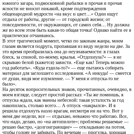
южного загара, подмосковной рыбалки и прочая и прочая
ясности не вносит никакой, кроме подтверждения
общенародной мудрости «на вкус и цвет…» Одни ищут
отдыха от работы, другие — от городской жизни; от
повседневности, от окружающих, от самих себя… Ну должна
же во всем этом быть какая-то общая точка! Однако найти ее я
практически отчаиваюсь.
В этот трагический момент, четко по законам жанра, моим
глазам является подруга, пропавшая из виду недели на две. За
это время преобразилась она до неузнаваемости: в глазах
блеск, за спиной, по-моему, крылья. «Отдохнула?» — я не
скрываю белой (кажется) зависти. «Еще как! Теперь можно
год работать». «Куда ездила-то?» — еще пытаюсь собирать
материал для заглохшего исследования. «А никуда! — смеется
от души, видя мое изумление. — У меня и отпуска-то не
было».
На десяток вопросительных знаков, прочитанных, очевидно, в
моем взгляде, следует простой рассказ: «Ты же помнишь, я
отпуска ждала, как манны небесной: такая усталость за год
накопилась, столько всего… А отпуск «накрылся». И я
решила отдохнуть назло врагам, несмотря ни на что. Вот у
меня две недели, все — отдыхаю, неважно что работаю. Все,
что надо, делаю, но «на автопилоте»; проблемы решаемые —
решаю быстро, «долгоиграющие» — откладываю на потом,
чтобы голову не забивать. По вечерам — прогулка, хорошая