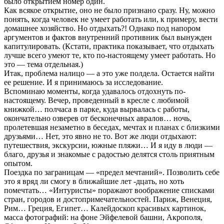
было открытием номер один.
Как всякое открытие, оно не было признано сразу. Ну, можно
понять, когда человек не умеет работать или, к примеру, вести
домашнее хозяйство. Но отдыхать?! Однако под напором
аргументов и фактов внутренний противник был вынужден
капитулировать. (Кстати, практика показывает, что отдыхать
лучше всего умеют те, кто по-настоящему умеет работать. Но
это — тема отдельная.)
Итак, проблема налицо — а это уже полдела. Остается найти
ее решение. И я принимаюсь за исследование.
Вспоминаю моменты, когда удавалось отдохнуть по-
настоящему. Вечер, проведенный в кресле с любимой
книжкой… полчаса в парке, куда вырвалась с работы,
окончательно озверев от бесконечных авралов… ночь,
пролетевшая незаметно в беседах, мечтах и планах с близкими
друзьями… Нет, это явно не то. Вот же люди отдыхают:
путешествия, экскурсии, южные пляжи… И я иду в люди —
благо, друзья и знакомые с радостью делятся столь приятным
опытом.
Поездка по заграницам — «предел мечтаний». Позволить себе
это я вряд ли смогу в ближайшие лет -дцать, но хоть
помечтать… «Интуристы» поражают воображение списками
стран, городов и достопримечательностей. Париж, Венеция,
Рим… Греция, Египет… Калейдоскоп красивых картинок,
масса фотографий: на фоне Эйфелевой башни, Акрополя,