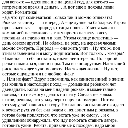
для кого-то — вдохновение на целый год, для кого-то —
потраченное время и деньги… А вот еще в походы люди
ходят. Романтика!
«Да что тут сомневаться! Только так и можно отдыхать!
Рюкзак за спину — и вперед. А еще лучше на байдарке. Утром
просыпаешься — природа, птицы поют… У меня как-то с
компанией не сложилось, так я просто палатку в лесу
поставил и неделю жил в раю. Утром солнце встретишь —
день совсем другой. На облака, на реку, на деревья часами
можно смотреть. Природа — она жить учит». Ну что ж, под
этим заявлением и я могу подписаться. Вот только… комары?
«Главное — себя испытать, иначе неинтересно. По горной
речке сплавиться, или в горы. Там все по-другому. Настоящий
риск, настоящее чувство локтя. Настоящая жизнь!» Ну нет,
острые ощущения я не люблю. Факт.
…Или не факт? Вдруг вспомнила, как единственный в жизни
раз ходила в настоящий поход — домашним ребенком лет
двенадцати. Когда на меня надели рюкзак, я моментально
поняла, что не смогу сделать ни шагу. Сделав несколько
шагов, решила, что упаду через пару километров. Потом —
что умру, забравшись на гору. Но главное испытание ожидало
к вечеру: рухнув без сил рядом с ненавистным рюкзаком, я
готова была поклясться, что встать уже не смогу… и с
удивлением обнаружила, что иду помогать ставить лагерь,
готовить ужин. Ребята, привычные к походам, надо мной