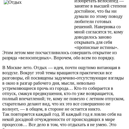
Изобретать велосипед —
занятие в высшей степени
достойное, что бы ни
думали по этому поводу
любители готовых
решений. Наверняка со
мной согласятся те, кому
доводилось заново
открывать для себя
«прописные истины».
Этим летом мне посчастливилось совершить открытие из
разряда «велосипедных». Впрочем, обо всем по порядку.
В Москве лето. Отдых — идея, почти ощутимо витающая в
воздухе. Вокруг этой темы вращаются практически все
разговоры, ей посвящены задумчиво-отсутствующие взгляды
в окно в разгар рабочего дня, мысли, невольно
устремляющиеся прочь из города… Кто-то собирается в
отпуск, смакуя предвкушения, кто-то уже возвращается,
полный впечатлений; те, кому не повезло с летним отпуском,
старательно делают вид, что их это все совершенно не
волнует, — в общем, в стороне не остается никто.
Так повторяется каждый год. И каждый год я ловлю себя на
некой досадной отчужденности от происходящих в мире
процессов… Все дело в том, что отдыхать я не умею. Это