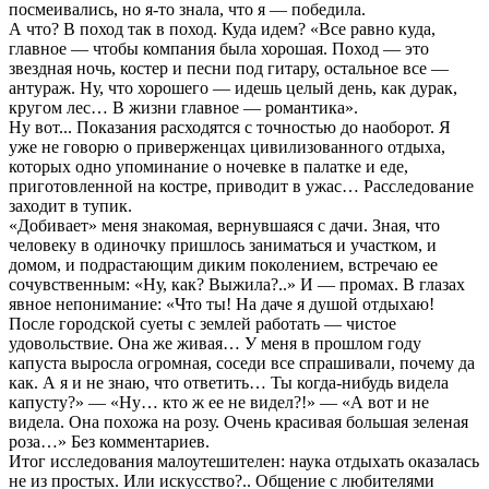
посмеивались, но я-то знала, что я — победила.
А что? В поход так в поход. Куда идем? «Все равно куда,
главное — чтобы компания была хорошая. Поход — это
звездная ночь, костер и песни под гитару, остальное все —
антураж. Ну, что хорошего — идешь целый день, как дурак,
кругом лес… В жизни главное — романтика».
Ну вот... Показания расходятся с точностью до наоборот. Я
уже не говорю о приверженцах цивилизованного отдыха,
которых одно упоминание о ночевке в палатке и еде,
приготовленной на костре, приводит в ужас… Расследование
заходит в тупик.
«Добивает» меня знакомая, вернувшаяся с дачи. Зная, что
человеку в одиночку пришлось заниматься и участком, и
домом, и подрастающим диким поколением, встречаю ее
сочувственным: «Ну, как? Выжила?..» И — промах. В глазах
явное непонимание: «Что ты! На даче я душой отдыхаю!
После городской суеты с землей работать — чистое
удовольствие. Она же живая… У меня в прошлом году
капуста выросла огромная, соседи все спрашивали, почему да
как. А я и не знаю, что ответить… Ты когда-нибудь видела
капусту?» — «Ну… кто ж ее не видел?!» — «А вот и не
видела. Она похожа на розу. Очень красивая большая зеленая
роза…» Без комментариев.
Итог исследования малоутешителен: наука отдыхать оказалась
не из простых. Или искусство?.. Общение с любителями