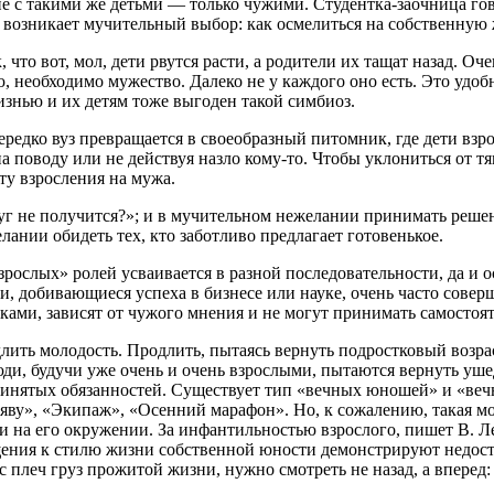
 с такими же детьми — только чужими. Студентка-заочница гово
 возникает мучительный выбор: как осмелиться на собственную ж
, что вот, мол, дети рвутся расти, а родители их тащат назад. Оч
, необходимо мужество. Далеко не у каждого оно есть. Это удоб
изнью и их детям тоже выгоден такой симбиоз.
Нередко вуз превращается в своеобразный питомник, где дети взр
а поводу или не действуя назло кому-то. Чтобы уклониться от тя
ту взросления на мужа.
руг не получится?»; и в мучительном нежелании принимать реше
елании обидеть тех, кто заботливо предлагает готовенькое.
зрослых» ролей усваивается в разной последовательности, да и 
и, добивающиеся успеха в бизнесе или науке, очень часто сове
шками, зависят от чужого мнения и не могут принимать самосто
ить молодость. Продлить, пытаясь вернуть подростковый возрас
юди, будучи уже очень и очень взрослыми, пытаются вернуть уш
нятых обязанностей. Существует тип «вечных юношей» и «вечны
яву», «Экипаж», «Осенний марафон». Но, к сожалению, такая мол
 и на его окружении. За инфантильностью взрослого, пишет В. Л
щения к стилю жизни собственной юности демонстрируют недост
 с плеч груз прожитой жизни, нужно смотреть не назад, а вперед