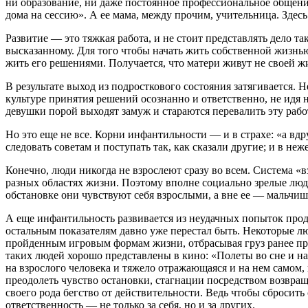
ни образование, ни даже постоянное профессиональное общение
дома на сессию». А ее мама, между прочим, учительница. Здесь
Развитие — это тяжкая работа, и не стоит представлять дело так
высказанному. Для того чтобы начать жить собственной жизнью
жить его решениями. Получается, что матери живут не своей ж
В результате выход из подросткового состояния затягивается. 
культуре принятия решений осознанно и ответственно, не идя н
девушки порой выходят замуж и стараются перевалить эту рабо
Но это еще не все. Корни инфантильности — и в страхе: «а вд
следовать советам и поступать так, как сказали другие; и в неж
Конечно, люди никогда не взрослеют сразу во всем. Система «в
разных областях жизни. Поэтому вполне социально зрелые люд
обстановке они чувствуют себя взрослыми, а вне ее — мальчи
А еще инфантильность развивается из неудачных попыток продл
остальным показателям давно уже перестал быть. Некоторые л
пройденным игровым формам жизни, отбрасывая груз ранее при
таких людей хорошо представлены в кино: «Полеты во сне и на
на взрослого человека и тяжело отражающаяся и на нем самом,
преодолеть чувство остановки, стагнации посредством возвра
своего рода бегство от действительности. Ведь чтобы сбросить
ответственность — не только за себя, но и за других.