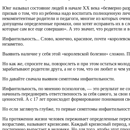
Юнг называл состояние людей в начале XX века «безмерно разр
призыв о том, что из ребенка надо воспитать полноценную лич
некомпетентные родители и педагоги, многие из которых очень
допущены определенные промахи, они хотят исправить их в сл
которые сам все еще совершаю». А это значит, что родители и
Инфантильность... Слово, конечно, красивое, почти «королевск
незаметно.
Выявить наличие у себя этой «королевской болезни» сложно. По
Но как же, спросите вы, повзрослеть и при этом остаться моло
зарабатывают родители друга, а не о том, что он любит и чем ув
Но давайте сначала выявим симптомы инфантильности.
Инфантильность, по мнению психологов, — это результат не со
начинать передоверять ответственность за себя самого, за свои
ценностей. А с 17 лет происходит формирование понимания сво
Но если заглянуть глубже, то первые симптомы инфантильности
На протяжении жизни человек переживает определенные перехо
возрастами, называют кризисами. Каждый кризисный период, н
постепенно вырастает в человеке. Но для того, чтобы этот пр