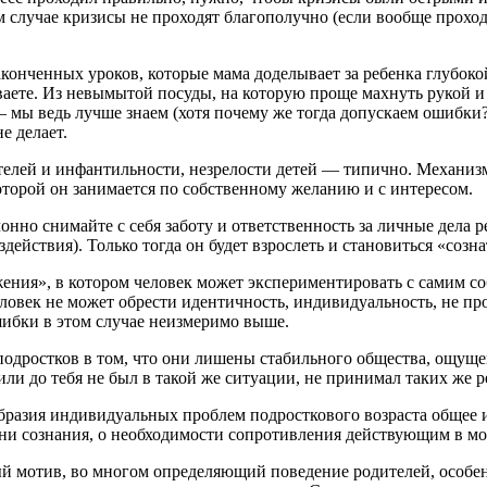
ом случае кризисы не проходят благополучно (если вообще прохо
конченных уроков, которые мама доделывает за ребенка глубокой
ваете. Из невымытой посуды, на которую проще махнуть рукой и 
 мы ведь лучше знаем (хотя почему же тогда допускаем ошибки?
е делает.
елей и инфантильности, незрелости детей — типично. Механизм
которой он занимается по собственному желанию и с интересом.
онно снимайте с себя заботу и ответственность за личные дела ре
ействия). Только тогда он будет взрослеть и становиться «созн
жения», в котором человек может экспериментировать с самим со
Человек не может обрести идентичность, индивидуальность, не пр
шибки в этом случае неизмеримо выше.
одростков в том, что они лишены стабильного общества, ощуще
 или до тебя не был в такой же ситуации, не принимал таких же 
разия индивидуальных проблем подросткового возраста общее и 
ени сознания, о необходимости сопротивления действующим в мо
й мотив, во многом определяющий поведение родителей, особенн