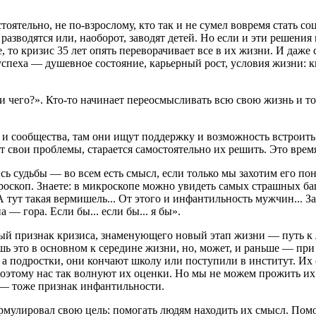
оятельно, не по-взрослому, кто так и не сумел вовремя стать со
зводятся или, наоборот, заводят детей. Но если и эти решения 
 то кризис 35 лет опять переворачивает все в их жизни. И даже 
пеха — душевное состояние, карьерный рост, условия жизни: ква
ди чего?». Кто-то начинает переосмысливать всю свою жизнь и то
и сообщества, там они ищут поддержку и возможность встроить 
т свои проблемы, старается самостоятельно их решить. Это вре
сь судьбы — во всем есть смысл, если только мы захотим его по
роскоп. Знаете: в микроскопе можно увидеть самых страшных ба
 тут такая вермишель... От этого и инфантильность мужчин... З
— гора. Если бы... если бы... я бы».
ый признак кризиса, знаменующего новый этап жизни — путь к ли
ь это в основном к середине жизни, но, может, и раньше — при
 а подростки, они кончают школу или поступили в институт. Их
оэтому нас так волнуют их оценки. Но мы не можем прожить их 
го — тоже признак инфантильности.
мулировал свою цель: помогать людям находить их смысл. Помог