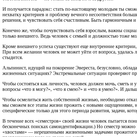
И получается парадокс: стать по-настоящему молодым ты сможе
нехватку критериев и проблему вечного несоответствия больш
решения, и чувствовать себя счастливым. Быть гармоничным и 
Конечно же, чтобы почувствовать себя взрослым, важны социа
только внешнего. Ведь человек с семьей и должностью тоже мож
Кроме внешнего успеха существуют еще внутренние критерии, 
При всем желании человек не может уйти от вопроса, удалась л
стыдится.
Альпинист, идущий на покорение Эвереста, безусловно, облад
жизненных ситуациях? Экстремальные ситуации проверяют пре
Чтобы состояться как личность, человек должен мочь, сметь и у
вопросы «что я могу?», «что я смею?» и «что я умею?». И даль
Чтобы осмелиться жить собственной жизнью, необходимо отказа
мы сможем все этапы жизни прожить с новыми ощущениями, на
специфические только для этого периода развития, задачи, котор
В течение всех «семестров» своей жизни человек пытается поня
бесконечных поисках самоидентификации.) Но семестр можно и «
«хвостами» — нерешенными жизненными задачами прожитого пе