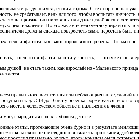
осшимся и раздувшимся детским садом». С тех пор прошло уже ок
ность, не срабатывает, ведь для того, чтобы воспитать личност
 часто на протяжении половины или даже целой жизни остаются 
едующем поколении. Но это желание неизменно упирается в псих
 воспитатели должны сначала повзрослеть сами, перестать быть 
ое», ведь инфантом называют королевского ребенка. Только посл
нять, что черты инфантильности у вас есть, — это уже шаг впер
дым душой, не стать таким, как взрослый из «Маленького принца
лекается...
всем правильного воспитания или неблагоприятных условий в пер
 поступки и т. д. С 13 до 16 лет у ребенка формируется чувство 
его места в человеческом обществе и назначения в жизни.
 могут зародиться еще в глубоком детстве.
дные этапы, протекающие очень бурно и в результате меняющие
есмотря на свою неприглядность и тяжесть протекания, добавля
оцесс проходил правильно, нужно, чтобы кризисы были острыми и