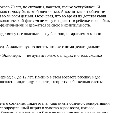
оло 70 лет, но ситуация, кажется, только усугубилась. И
ь, надо самому быть этой личностью. А воспитывают обычные
во многом детьми. Осознавая, что во время их детства были
ологический факт: «я не могу исправить в ребенке те ошибки,
инфантильными и держаться за свою инфантильность.
едствия у нее опасные, как у болезни, и заражаемся мы ею
ед. А дальше нужно понять, что же с ними делать дальше.
» Экзюпери, — не думать только о цифрах и о том, сколько
иод с 8 до 12 лет. Именно в этом возрасте ребенку надо
взрослости, индивидуальности, создается собственная система
 его сознание. Такие этапы, связанные обычно с конкретными
ет определенный штрих в чувство взрослости, которое
 бурными, а родители и близкие взрослые реагировали на них