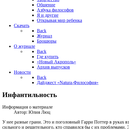
Общение
Азбука философов
Я и другие
Открывая мир ребенка
Скачать
Back
Журнал
Брошюры
О журнале
Back
Где купить
«Новый Акрополь»
Архив выпусков
Новости
Back
Дайджест «Natura-Философия»
Инфантильность
Информация о материале
Автор:
Юлия Люц
У нее разные грани. Это и поголовный Гарри Поттер в руках взр
сильного и решительного, кто справился бы с их проблемами. Э