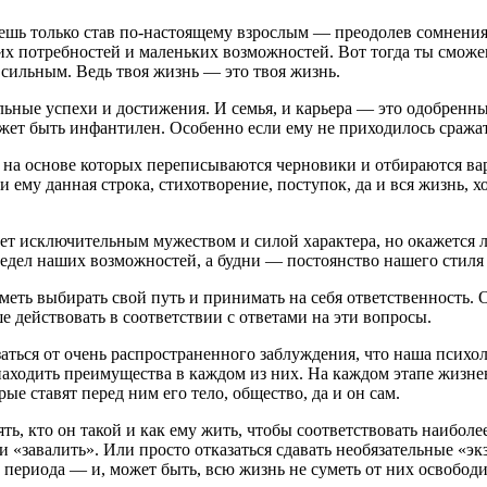
шь только став по-настоящему взрослым — преодолев сомнения, 
их потребностей и маленьких возможностей. Вот тогда ты смож
сильным. Ведь твоя жизнь — это твоя жизнь.
льные успехи и достижения. И семья, и карьера — это одобренн
ет быть инфантилен. Особенно если ему не приходилось сражатьс
на основе которых переписываются черновики и отбираются вар
и ему данная строка, стихотворение, поступок, да и вся жизнь, 
ает исключительным мужеством и силой характера, но окажется 
дел наших возможностей, а будни — постоянство нашего стиля
меть выбирать свой путь и принимать на себя ответственность. Он
ше действовать в соответствии с ответами на эти вопросы.
ться от очень распространенного заблуждения, что наша психол
ходить преимущества в каждом из них. На каждом этапе жизненн
ые ставят перед ним его тело, общество, да и он сам.
ть, кто он такой и как ему жить, чтобы соответствовать наиболе
завалить». Или просто отказаться сдавать необязательные «экза
риода — и, может быть, всю жизнь не суметь от них освободит