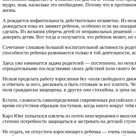
мудро, зная, насколько это необходимо. Потому что в противн
жизнь.
А рождается инфантильность действительно незаметно. Из неза
дожидаться пока их завяжет ребенок, особенно если вы опазды
сделать. Из желания уберечь детей от неправильных решений —
доверять детям. Вот тогда и получается, что ребенок может, но н
Сочетание слишком большой воспитательной активности родит
способности ребенка развиваются только в той деятельности, 
Здесь уже начинается задача родителей — постепенно, но неукл
отрицательными последствиями своих действий (или своего безд
Нельзя проделать работу взросления без «поля свободного дви
и отвечать за него, рисковать и быть готовым за все платить. 
поля граждански защищены, в других они стихийны, и цена о
Кстати, сложность самоопределения современных российских п
время отсутствия образцов поступков, когда никто вокруг тебя
Карл Юнг попытался извлечь из почти неисчерпаемого многооб
степени потребности защищаться и застревать на детской ступ
Не отдать, не отпустить взрослеющего ребенка — очень сильны