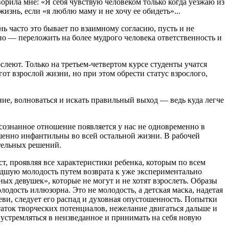
рила мне: «Я себя чувствую человеком только когда уезжаю из
изнь, если «я люблю маму и не хочу ее обидеть»...
ень часто это бывает по взаимному согласию, пусть и не
но — переложить на более мудрого человека ответственность и
ослеют. Только на третьем-четвертом курсе студенты учатся
гот взрослой жизни, но при этом обрести статус взрослого,
ние, волноваться и искать правильный выход — ведь куда легче
осознанное отношение появляется у нас не одновременно в
ршенно инфантильны во всей остальной жизни. В рабочей
ятельных решений.
т, проявляя все характеристики ребенка, которым по всем
едшую молодость путем возврата к уже экспериментально
х девушек», которые не могут и не хотят взрослеть. Образы
одость иллюзорна. Это не молодость, а детская маска, надетая
еви, следует его распад и духовная опустошенность. Попытки
аток творческих потенциалов, нежелание двигаться дальше и
: устремляться в неизведанное и принимать на себя новую