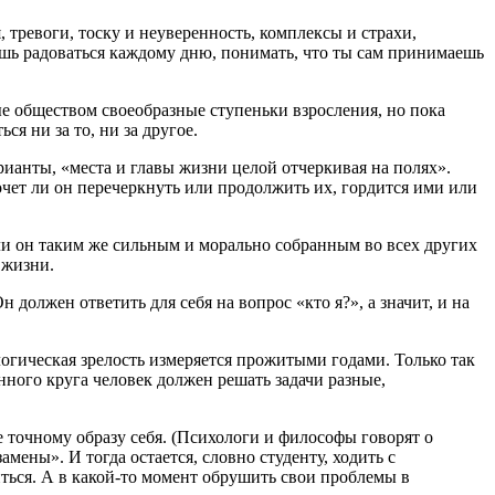
тревоги, тоску и неуверенность, комплексы и страхи,
ешь радоваться каждому дню, понимать, что ты сам принимаешь
ые обществом своеобразные ступеньки взросления, но пока
я ни за то, ни за другое.
ианты, «места и главы жизни целой отчеркивая на полях».
хочет ли он перечеркнуть или продолжить их, гордится ими или
ли он таким же сильным и морально собранным во всех других
 жизни.
 должен ответить для себя на вопрос «кто я?», а значит, и на
огическая зрелость измеряется прожитыми годами. Только так
ого круга человек должен решать задачи разные,
е точному образу себя. (Психологи и философы говорят о
мены». И тогда остается, словно студенту, ходить с
ься. А в какой-то момент обрушить свои проблемы в