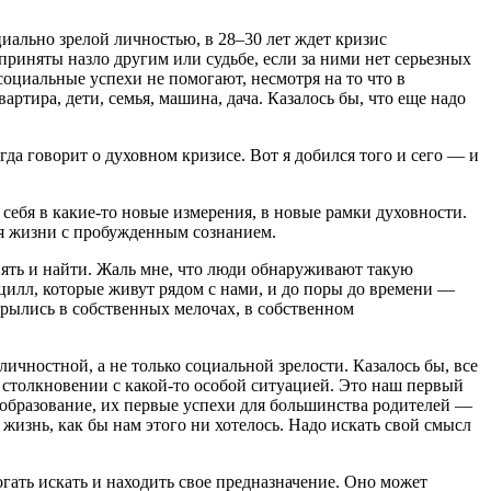
циально зрелой личностью, в 28–30 лет ждет кризис
приняты назло другим или судьбе, если за ними нет серьезных
социальные успехи не помогают, несмотря на то что в
ртира, дети, семья, машина, дача. Казалось бы, что еще надо
гда говорит о духовном кризисе. Вот я добился того и сего — и
себя в какие-то новые измерения, в новые рамки духовности.
мя жизни с пробужденным сознанием.
нять и найти. Жаль мне, что люди обнаруживают такую
цилл, которые живут рядом с нами, и до поры до времени —
арылись в собственных мелочах, в собственном
чностной, а не только социальной зрелости. Казалось бы, все
 столкновении с какой-то особой ситуацией. Это наш первый
 образование, их первые успехи для большинства родителей —
жизнь, как бы нам этого ни хотелось. Надо искать свой смысл
ать искать и находить свое предназначение. Оно может