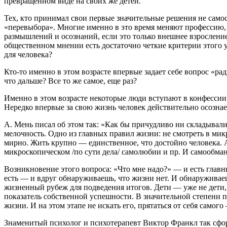
превращенном виде на своих же детей.
Тех, кто принимал свои первые значительные решения не самост
«перевыбора». Многие именно в это время меняют профессию, ра
размышлений и осознаний, если это только внешнее взросление,
общественном мнении есть достаточно четкие критерии этого ус
для человека?
Кто-то именно в этом возрасте впервые задает себе вопрос «ра
что дальше? Все то же самое, еще раз?
Именно в этом возрасте некоторые люди вступают в конфессии 
Нередко впервые за свою жизнь человек действительно осознае
А. Мень писал об этом так: «Как бы причудливо ни складывали
мелочность. Одно из главных правил жизни: не смотреть в мик
мирно. Жить крупно — единственное, что достойно человека. А
микроскопическом /по сути дела/ самолюбии и пр. И самообмана 
Возникновение этого вопроса: «Что мне надо?» — и есть главн
есть — и вдруг обнаруживаешь, что жизни нет. И обнаруживаеш
жизненный рубеж для подведения итогов. Дети — уже не дети,
показатель собственной успешности. В значительной степени п
жизни. И на этом этапе не искать его, прятаться от себя само
Знаменитый психолог и психотерапевт Виктор Франкл так сфор