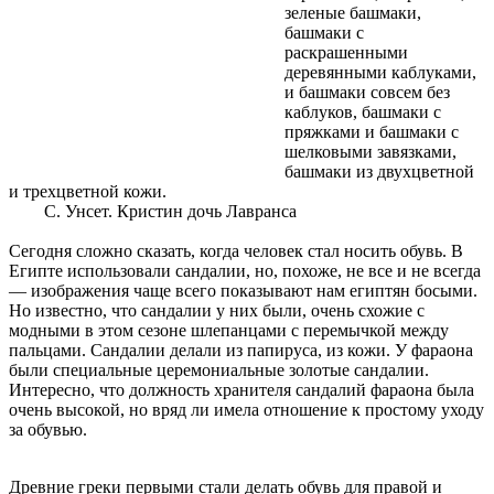
зеленые башмаки,
башмаки с
раскрашенными
деревянными каблуками,
и башмаки совсем без
каблуков, башмаки с
пряжками и башмаки с
шелковыми завязками,
башмаки из двухцветной
и трехцветной кожи.
С. Унсет. Кристин дочь Лавранса
Сегодня сложно сказать, когда человек стал носить обувь. В
Египте использовали сандалии, но, похоже, не все и не всегда
— изображения чаще всего показывают нам египтян босыми.
Но известно, что сандалии у них были, очень схожие с
модными в этом сезоне шлепанцами с перемычкой между
пальцами. Сандалии делали из папируса, из кожи. У фараона
были специальные церемониальные золотые сандалии.
Интересно, что должность хранителя сандалий фараона была
очень высокой, но вряд ли имела отношение к простому уходу
за обувью.
Древние греки первыми стали делать обувь для правой и