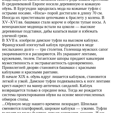
В средневековой Европе носили деревянную и кожаную
обувь. В Бургундии зародилась мода на кожаные туфли с
острыми носами. «Носы» порой достигали в длину 70 см.
Иногда их пристегивали цепочками к браслету у колена. В
XV–XVI вв. башмаки стали короче и обрели тупые носы. А
венецианские модницы встали на цоколи — высокие
деревянные подставки, дабы казаться выше и избежать
уличной грязи.
В XVII в. изобрели дамские туфли на высоком каблуке.
Французский изогнутый каблук продержался в моде
неслыханно долго — три столетия. Голенища мужских сапог
укорачиваются и расширяются. Их украшают лентами,
кружевами, тюлем. Гигантские шпоры придают кавалерам
мужественность и экстравагантность одновременно.
Привилегией дворян становятся башмаки с красными
каблуками и красными рантами.
В начале XIX в. обувь вдруг лишается каблуков, становится
легкой и узкой. Дамские туфли подвязывались к ноге лентами
крест-накрест на манер античных сандалий. Каблук
возвращается только в середине века. Тогда же рождается
система проектирования обуви на основе многочисленных
обмеров стопы.
...Обувную моду нашего времени лихорадит. Шпильки
сменяются платформой, широкие каблуки — узкими. Туфли
выходят из моды быстрее, чем их успеваешь сносить. И уж