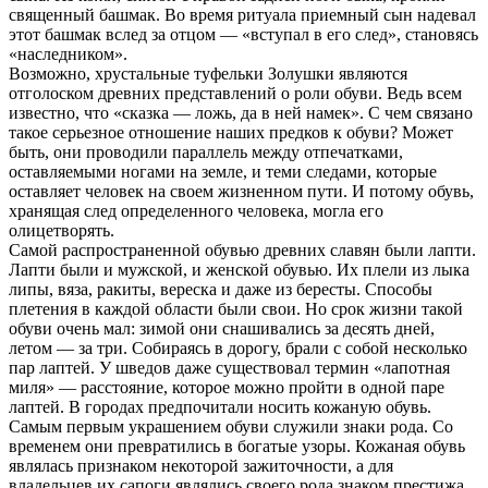
священный башмак. Во время ритуала приемный сын надевал
этот башмак вслед за отцом — «вступал в его след», становясь
«наследником».
Возможно, хрустальные туфельки Золушки являются
отголоском древних представлений о роли обуви. Ведь всем
известно, что «сказка — ложь, да в ней намек». С чем связано
такое серьезное отношение наших предков к обуви? Может
быть, они проводили параллель между отпечатками,
оставляемыми ногами на земле, и теми следами, которые
оставляет человек на своем жизненном пути. И потому обувь,
хранящая след определенного человека, могла его
олицетворять.
Самой распространенной обувью древних славян были лапти.
Лапти были и мужской, и женской обувью. Их плели из лыка
липы, вяза, ракиты, вереска и даже из бересты. Способы
плетения в каждой области были свои. Но срок жизни такой
обуви очень мал: зимой они cнашивались за десять дней,
летом — за три. Собираясь в дорогу, брали с собой несколько
пар лаптей. У шведов даже существовал термин «лапотная
миля» — расстояние, которое можно пройти в одной паре
лаптей. В городах предпочитали носить кожаную обувь.
Самым первым украшением обуви служили знаки рода. Со
временем они превратились в богатые узоры. Кожаная обувь
являлась признаком некоторой зажиточности, а для
владельцев их сапоги являлись своего рода знаком престижа.