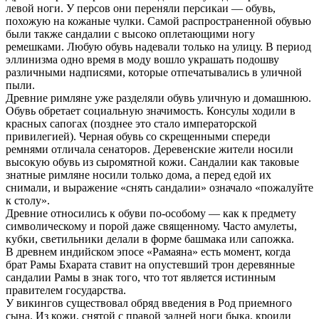
левой ноги. У персов они переняли персикаи — обувь,
похожую на кожаные чулки. Самой распространенной обувью
были также сандалии с высоко оплетающими ногу
ремешками. Любую обувь надевали только на улицу. В период
эллинизма одно время в моду вошло украшать подошву
различными надписями, которые отпечатывались в уличной
пыли.
Древние римляне уже разделяли обувь уличную и домашнюю.
Обувь обретает социальную значимость. Консулы ходили в
красных сапогах (позднее это стало императорской
привилегией). Черная обувь со скрещенными спереди
ремнями отличала сенаторов. Деревенские жители носили
высокую обувь из сыромятной кожи. Сандалии как таковые
знатные римляне носили только дома, а перед едой их
снимали, и выражение «снять сандалии» означало «пожалуйте
к столу».
Древние относились к обуви по-особому — как к предмету
символическому и порой даже священному. Часто амулеты,
кубки, светильники делали в форме башмака или сапожка.
В древнем индийском эпосе «Рамаяна» есть момент, когда
брат Рамы Бхарата ставит на опустевший трон деревянные
сандалии Рамы в знак того, что тот является истинным
правителем государства.
У викингов существовал обряд введения в Род приемного
сына. Из кожи, снятой с правой задней ноги быка, кроили