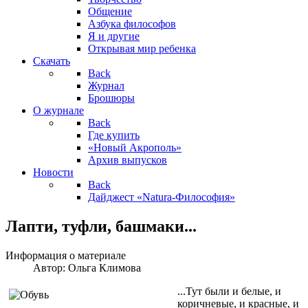
Общение
Азбука философов
Я и другие
Открывая мир ребенка
Скачать
Back
Журнал
Брошюры
О журнале
Back
Где купить
«Новый Акрополь»
Архив выпусков
Новости
Back
Дайджест «Natura-Философия»
Лапти, туфли, башмаки...
Информация о материале
Автор:
Ольга Климова
...Тут были и белые, и
коричневые, и красные, и