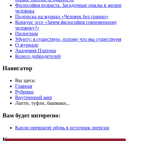
Философия возраста. Загадочные циклы в жизни
человека
Подписка на журнал «Человек без границ»
Конкурс эссе «Зачем философия современному
человеку?»
Пилигрим
Убунту: я существую, потому что мы существуем
О журнале
Академия Платона
Колесо добродетелей
Навигатор
Вы здесь:
Главная
Рубрики
Внутренний мир
Лапти, туфли, башмаки...
Вам будет интересно:
Капли превратят обувь в источник энергии
Купить журнал