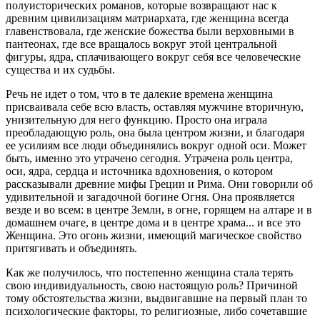
полуисторических романов, которые возвращают нас к
древним цивилизациям матриархата, где женщина всегда
главенствовала, где женские божества были верховными в
пантеонах, где все вращалось вокруг этой центральной
фигуры, ядра, сплачивающего вокруг себя все человеческие
существа и их судьбы.
Речь не идет о том, что в те далекие времена женщина
присваивала себе всю власть, оставляя мужчине вторичную,
унизительную для него функцию. Просто она играла
преобладающую роль, она была центром жизни, и благодаря
ее усилиям все люди объединялись вокруг одной оси. Может
быть, именно это утрачено сегодня. Утрачена роль центра,
оси, ядра, сердца и источника вдохновения, о котором
рассказывали древние мифы Греции и Рима. Они говорили об
удивительной и загадочной богине Огня. Она проявляется
везде и во всем: в центре Земли, в огне, горящем на алтаре и в
домашнем очаге, в центре дома и в центре храма... и все это
Женщина. Это огонь жизни, имеющий магическое свойство
притягивать и объединять.
Как же получилось, что постепенно женщина стала терять
свою индивидуальность, свою настоящую роль? Причиной
тому обстоятельства жизни, выдвигавшие на первый план то
психологические факторы, то религиозные, либо сочетавшие