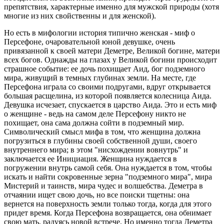
препятствия, характерные именно для мужской природы (хотя
многие из них свойственны и для женской).
Но есть в мифологии история типично женская - миф о
Персефоне, очаровательной юной девушке, очень
привязанной к своей матери Деметре, Великой богине, матери
всех богов. Однажды на глазах у Великой богини происходит
страшное событие: ее дочь похищает Аид, бог подземного
мира, живущий в темных глубинах земли. На месте, где
Персефона играла со своими подругами, вдруг открывается
большая расщелина, из которой появляется колесница Аида.
Девушка исчезает, спускается в царство Аида. Это и есть миф
о женщине - ведь на самом деле Персефону никто не
похищает, она сама должна сойти в подземный мир.
Символический смысл мифа в том, что женщина должна
погрузиться в глубины своей собственной души, своего
внутреннего мира; в этом "нисхождении вовнутрь" и
заключается ее Инициация. Женщина нуждается в
погружении внутрь самой себя. Она нуждается в том, чтобы
искать и найти сокровенные зерна "подземного мира", мира
Мистерий и таинств, мира чудес и волшебства. Деметра в
отчаянии ищет свою дочь, но все поиски тщетны: она
вернется на поверхность земли только тогда, когда для этого
придет время. Когда Персефона возвращается, она обнимает
свою мать, радуясь новой встрече. Но именно тогда Деметра