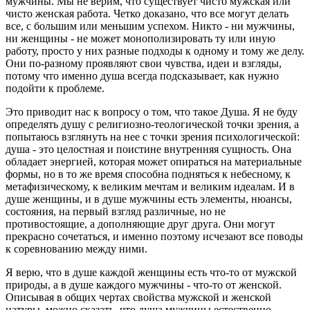
мужчины. Мы не верим, что существует чисто мужская или
чисто женская работа. Четко доказано, что все могут делать
все, с большим или меньшим успехом. Никто - ни мужчины,
ни женщины - не может монополизировать ту или иную
работу, просто у них разные подходы к одному и тому же делу.
Они по-разному проявляют свои чувства, идеи и взгляды,
потому что именно душа всегда подсказывает, как нужно
подойти к проблеме.
Это приводит нас к вопросу о том, что такое Душа. Я не буду
определять душу с религиозно-теологической точки зрения, а
попытаюсь взглянуть на нее с точки зрения психологической:
душа - это целостная и поистине внутренняя сущность. Она
обладает энергией, которая может опираться на материальные
формы, но в то же время способна подняться к небесному, к
метафизическому, к великим мечтам и великим идеалам. И в
душе женщины, и в душе мужчины есть элементы, нюансы,
состояния, на первый взгляд различные, но не
противостоящие, а дополняющие друг друга. Они могут
прекрасно сочетаться, и именно поэтому исчезают все поводы
к соревнованию между ними.
Я верю, что в душе каждой женщины есть что-то от мужской
природы, а в душе каждого мужчины - что-то от женской.
Описывая в общих чертах свойства мужской и женской
натуры, можно сказать, что душа мужчины естественно