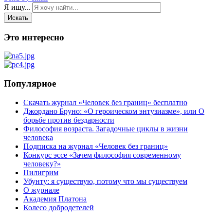
Я ищу...
Искать
Это интересно
Популярное
Скачать журнал «Человек без границ» бесплатно
Джордано Бруно: «О героическом энтузиазме», или О
борьбе против бездарности
Философия возраста. Загадочные циклы в жизни
человека
Подписка на журнал «Человек без границ»
Конкурс эссе «Зачем философия современному
человеку?»
Пилигрим
Убунту: я существую, потому что мы существуем
О журнале
Академия Платона
Колесо добродетелей