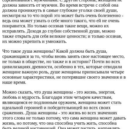
должна зависеть от мужчин. Во время встречи с собой она
должна проникнуть в самые глубокие уголки своей души,
несмотря на то что порой это может быть очень болезненно -
ведь она может узнать о себе много такого, что ей не очень
понравится. Но только осознав такие вещи, можно их
исправлять. Доходя до глубин собственной души, можно
также открыть для себя великие ценности; и только осознав,
их можно укрепить и умножить.
Что такое душа женщины? Какой должна быть душа,
сражающаяся за то, чтобы вновь занять свое настоящее место,
не только в обществе, но также и в истории? Почти во всех
цивилизациях древности, особенно в тех, которые отводили
женщине важную роль, душе женщины приписывали четыре
основные характеристики, не потерявшие своего значения и в
наше время.
Можно сказать, что душа женщины - это жизнь, энергия,
любовь и мудрость. Благодаря этим четырем качествам,
являющимся ее подлинным оружием, женщина может стать
идеальной героиней и победительницей во всех своих
сражениях. Душа женщины - это жизнь во всех значениях
этого слова не только потому, что сама женщина может давать
жизнь, но потому, что она способна учить жить, способна
быть великой наставницей. Она может растить, направлять,