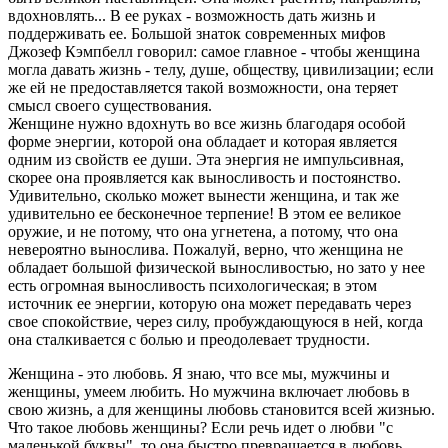
вдохновлять... В ее руках - возможность дать жизнь и
поддерживать ее. Большой знаток современных мифов
Джозеф Кэмпбелл говорил: самое главное - чтобы женщина
могла давать жизнь - телу, душе, обществу, цивилизации; если
же ей не предоставляется такой возможности, она теряет
смысл своего существования.
Женщине нужно вдохнуть во все жизнь благодаря особой
форме энергии, которой она обладает и которая является
одним из свойств ее души. Эта энергия не импульсивная,
скорее она проявляется как выносливость и постоянство.
Удивительно, сколько может вынести женщина, и так же
удивительно ее бесконечное терпение! В этом ее великое
оружие, и не потому, что она угнетена, а потому, что она
невероятно вынослива. Пожалуй, верно, что женщина не
обладает большой физической выносливостью, но зато у нее
есть огромная выносливость психологическая; в этом
источник ее энергии, которую она может передавать через
свое спокойствие, через силу, пробуждающуюся в ней, когда
она сталкивается с болью и преодолевает трудности.
Женщина - это любовь. Я знаю, что все мы, мужчины и
женщины, умеем любить. Но мужчина включает любовь в
свою жизнь, а для женщины любовь становится всей жизнью.
Что такое любовь женщины? Если речь идет о любви "с
маленькой буквы", то она быстро превращается в любовь