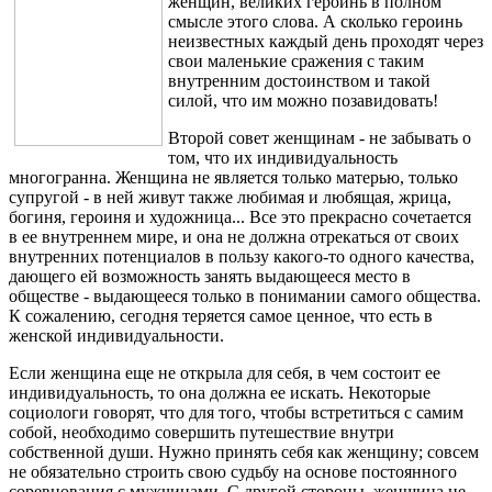
женщин, великих героинь в полном
смысле этого слова. А сколько героинь
неизвестных каждый день проходят через
свои маленькие сражения с таким
внутренним достоинством и такой
силой, что им можно позавидовать!
Второй совет женщинам - не забывать о
том, что их индивидуальность
многогранна. Женщина не является только матерью, только
супругой - в ней живут также любимая и любящая, жрица,
богиня, героиня и художница... Все это прекрасно сочетается
в ее внутреннем мире, и она не должна отрекаться от своих
внутренних потенциалов в пользу какого-то одного качества,
дающего ей возможность занять выдающееся место в
обществе - выдающееся только в понимании самого общества.
К сожалению, сегодня теряется самое ценное, что есть в
женской индивидуальности.
Если женщина еще не открыла для себя, в чем состоит ее
индивидуальность, то она должна ее искать. Некоторые
социологи говорят, что для того, чтобы встретиться с самим
собой, необходимо совершить путешествие внутри
собственной души. Нужно принять себя как женщину; совсем
не обязательно строить свою судьбу на основе постоянного
соревнования с мужчинами. С другой стороны, женщина не