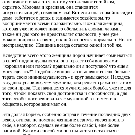
отвергают и опасаются, потому что желают ее тайком,
скрытно. Молодая и красивая, она становится
искусительницей, символом зла! Вот если она спокойно сидит
дома, заботится о детях и занимается хозяйством, то
воспринимается всеми положительно. Пожилая женщина,
которая уже не может никого обольстить своими чарами,
также ни для кого не представляет опасности, у нее уже
можно попросить совета, и к ней относятся нормально. Но это
несправедливо. Женщина всегда остается одной и той же.
Вследствие всего этого женщина порой начинает сомневаться
в своей индивидуальности, она терзает себя вопросами:
"хорошая я или плохая? правильно ли я поступаю? что еще я
могу сделать?" Подобные вопросы заставляют ее еще больше
терять свою индивидуальность - и круг замыкается. Находясь
в худших условиях, чем мужчина, она решает сражаться с ним
за свои права. Так начинается мучительная борьба, уже не для
того, чтобы показать свои достоинства и способности, а для
того, чтобы посоревноваться с мужчиной за то место в
обществе, которое занимает он.
Эта долгая борьба, особенно острая в течение последних двух
веков, отнюдь не помогла женщине вернуть уверенность в
себе, а наоборот, сделала ее еще более слабой, еще более
ранимой. Какими способами она пытается состязаться с