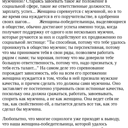
мужчиной? Стараясь завоевать такое же положение в
социальной сфере, такие же ответственные должности,
зарплату, успех... Женщина соревнуется с мужчиной, но в то
же время она нуждается в его поручительстве, в одобрении
своих шагов... Женщины-победительницы, выделяющиеся
в обществе, обычно достигают успеха именно тогда, когда
получают поддержку от одного или нескольких мужчин,
которые ручаются за них и содействуют их продвижению по
социальной лестнице: "Ты способная, потому что тебе удалось
проникнуть в общество мужчин; ты перспективная, потому
что мы принимаем тебя в свои ряды, позволяем работать
рядом с нами; ты хорошая, потому что мы доверили тебе
большую ответственность, потому что, надо признаться, у
тебя есть талант..." На самом деле это соревнование
порождает зависимость, ибо на всем его протяжении
женщина нуждается в том, чтобы в ней признали мужские
качества, и причем сделать это должны сами мужчины. Оно
заставляет ее постепенно утрачивать свои истинные качества,
поскольку она должна сражаться, работать, завоевывать,
спорить как мужчина, а не как женщина. Она ведет себя не
так, как свойственно ей, а пытается делать все так, как это
сделал бы мужчина.
Любопытно, что многие социологи уже приходят к выводу,
что наша женщина-победительница, которой удалось