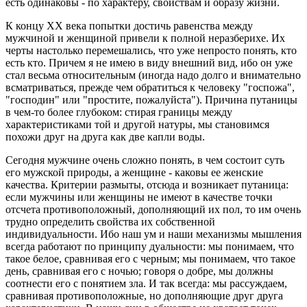
есть одинаковы - по характеру, свойствам и образу жизни.
К концу XX века попытки достичь равенства между
мужчиной и женщиной привели к полной неразберихе. Их
черты настолько перемешались, что уже непросто понять, кто
есть кто. Причем я не имею в виду внешний вид, ибо он уже
стал весьма относительным (иногда надо долго и внимательно
всматриваться, прежде чем обратиться к человеку "госпожа",
"господин" или "простите, пожалуйста"). Причина путаницы
в чем-то более глубоком: стирая границы между
характеристиками той и другой натуры, мы становимся
похожи друг на друга как две капли воды.
Сегодня мужчине очень сложно понять, в чем состоит суть
его мужской природы, а женщине - каковы ее женские
качества. Критерии размыты, отсюда и возникает путаница:
если мужчины или женщины не имеют в качестве точки
отсчета противоположный, дополняющий их пол, то им очень
трудно определить свойства их собственной
индивидуальности. Ибо наш ум и наши механизмы мышления
всегда работают по принципу дуальности: мы понимаем, что
такое белое, сравнивая его с черным; мы понимаем, что такое
день, сравнивая его с ночью; говоря о добре, мы должны
соотнести его с понятием зла. И так всегда: мы рассуждаем,
сравнивая противоположные, но дополняющие друг друга