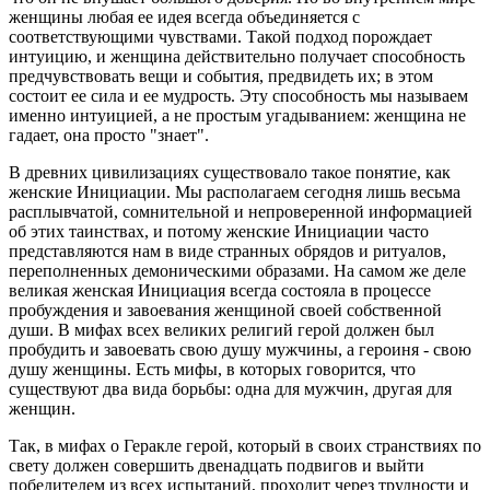
женщины любая ее идея всегда объединяется с
соответствующими чувствами. Такой подход порождает
интуицию, и женщина действительно получает способность
предчувствовать вещи и события, предвидеть их; в этом
состоит ее сила и ее мудрость. Эту способность мы называем
именно интуицией, а не простым угадыванием: женщина не
гадает, она просто "знает".
В древних цивилизациях существовало такое понятие, как
женские Инициации. Мы располагаем сегодня лишь весьма
расплывчатой, сомнительной и непроверенной информацией
об этих таинствах, и потому женские Инициации часто
представляются нам в виде странных обрядов и ритуалов,
переполненных демоническими образами. На самом же деле
великая женская Инициация всегда состояла в процессе
пробуждения и завоевания женщиной своей собственной
души. В мифах всех великих религий герой должен был
пробудить и завоевать свою душу мужчины, а героиня - свою
душу женщины. Есть мифы, в которых говорится, что
существуют два вида борьбы: одна для мужчин, другая для
женщин.
Так, в мифах о Геракле герой, который в своих странствиях по
свету должен совершить двенадцать подвигов и выйти
победителем из всех испытаний, проходит через трудности и