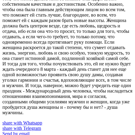
собственным качествам и достоинствам. Особенно важно,
чтобы она была главным действующим лицом во всем том,
что поможет ей стать лучше, благороднее, во всем, что
поможет ей с каждым разом брать новые высоты. Женщина
должна быть центром везде, где есть любовь, щедрость и
отдача, ибо если она что-то просит, то только для того, чтобы
отдавать, а если чего-то требует, то только потому, что
одновременно всегда протягивает руку помощи. Если
женщина раскроется до такой степени, что сумеет отдавать
жизнь, энергию, любовь и свою особую, тонкую мудрость, то
она станет истинной дамой, подлинной хозяйкой самой себе.
И тогда для того, чтобы почувствовать это, ей не нужно будет
ждать очередного 8 марта - каждый день станет для нее еще
одной возможностью проявить свою душу дамы, создавая
уголки гармонии и счастья, вдохновляющие всех, в том числе
и мужчин. И тогда, наверное, можно будет учредить еще один
праздник - Международный день человека, чтобы насладиться
отношениями взаимопонимания, мира и согласия,
созданными общими усилиями мужчин и женщин, когда уже
пробудится душа женщины и - почему бы и нет? - душа
мужчины.
share with Whatsapp
share with Telegram
Send by email