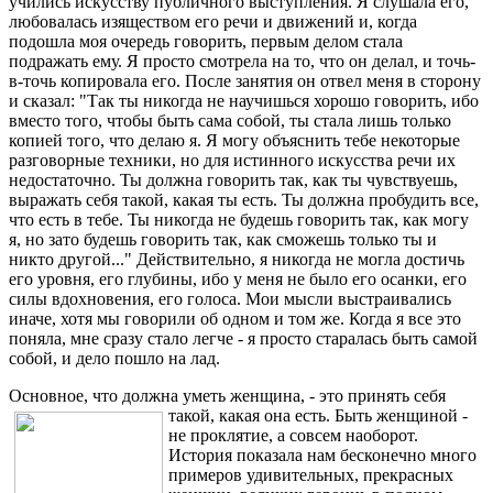
учились искусству публичного выступления. Я слушала его,
любовалась изяществом его речи и движений и, когда
подошла моя очередь говорить, первым делом стала
подражать ему. Я просто смотрела на то, что он делал, и точь-
в-точь копировала его. После занятия он отвел меня в сторону
и сказал: "Так ты никогда не научишься хорошо говорить, ибо
вместо того, чтобы быть сама собой, ты стала лишь только
копией того, что делаю я. Я могу объяснить тебе некоторые
разговорные техники, но для истинного искусства речи их
недостаточно. Ты должна говорить так, как ты чувствуешь,
выражать себя такой, какая ты есть. Ты должна пробудить все,
что есть в тебе. Ты никогда не будешь говорить так, как могу
я, но зато будешь говорить так, как сможешь только ты и
никто другой..." Действительно, я никогда не могла достичь
его уровня, его глубины, ибо у меня не было его осанки, его
силы вдохновения, его голоса. Мои мысли выстраивались
иначе, хотя мы говорили об одном и том же. Когда я все это
поняла, мне сразу стало легче - я просто старалась быть самой
собой, и дело пошло на лад.
Основное, что должна уметь женщина, - это принять себя
такой, какая она есть.
Быть женщиной -
не проклятие, а совсем наоборот.
История показала нам бесконечно много
примеров удивительных, прекрасных