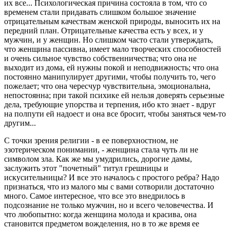
их все... Психологическая причина состояла в том, что со
временем стали придавать слишком большое значение
отрицательным качествам женской природы, выносить их на
передний план. Отрицательные качества есть у всех, и у
мужчин, и у женщин. Но слишком часто стали утверждать,
что женщина пассивна, имеет мало творческих способностей
и очень сильное чувство собственничества; что она не
выходит из дома, ей нужны покой и неподвижность; что она
постоянно манипулирует другими, чтобы получить то, чего
пожелает; что она чересчур чувствительна, эмоциональна,
непостоянна; при такой психике ей нельзя доверять серьезные
дела, требующие упорства и терпения, ибо кто знает - вдруг
на полпути ей надоест и она все бросит, чтобы заняться чем-то
другим...
С точки зрения религии - в ее поверхностном, не
эзотерическом понимании, - женщина стала чуть ли не
символом зла. Как же мы умудрились, дорогие дамы,
заслужить этот "почетный" титул грешницы и
искусительницы? И все это началось с простого ребра? Надо
признаться, что из малого мы с вами сотворили достаточно
много. Самое интересное, что все это внедрилось в
подсознание не только мужчин, но и всего человечества. И
что любопытно: когда женщина молода и красива, она
становится предметом вожделения, но в то же время ее