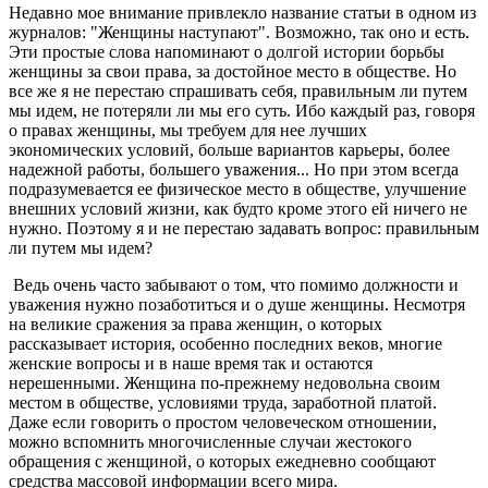
Недавно мое внимание привлекло название статьи в одном из
журналов: "Женщины наступают". Возможно, так оно и есть.
Эти простые слова напоминают о долгой истории борьбы
женщины за свои права, за достойное место в обществе. Но
все же я не перестаю спрашивать себя, правильным ли путем
мы идем, не потеряли ли мы его суть. Ибо каждый раз, говоря
о правах женщины, мы требуем для нее лучших
экономических условий, больше вариантов карьеры, более
надежной работы, большего уважения... Но при этом всегда
подразумевается ее физическое место в обществе, улучшение
внешних условий жизни, как будто кроме этого ей ничего не
нужно. Поэтому я и не перестаю задавать вопрос: правильным
ли путем мы идем?
Ведь очень часто забывают о том, что помимо должности и
уважения нужно позаботиться и о душе женщины. Несмотря
на великие сражения за права женщин, о которых
рассказывает история, особенно последних веков, многие
женские вопросы и в наше время так и остаются
нерешенными. Женщина по-прежнему недовольна своим
местом в обществе, условиями труда, заработной платой.
Даже если говорить о простом человеческом отношении,
можно вспомнить многочисленные случаи жестокого
обращения с женщиной, о которых ежедневно сообщают
средства массовой информации всего мира.