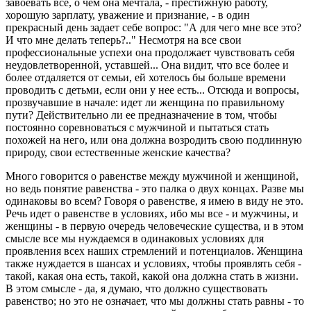
завоевать все, о чем она мечтала, - престижную работу,
хорошую зарплату, уважение и признание, - в один
прекрасный день задает себе вопрос: "А для чего мне все это?
И что мне делать теперь?.." Несмотря на все свои
профессиональные успехи она продолжает чувствовать себя
неудовлетворенной, уставшей... Она видит, что все более и
более отдаляется от семьи, ей хотелось бы больше времени
проводить с детьми, если они у нее есть... Отсюда и вопросы,
прозвучавшие в начале: идет ли женщина по правильному
пути? Действительно ли ее предназначение в том, чтобы
постоянно соревноваться с мужчиной и пытаться стать
похожей на него, или она должна возродить свою подлинную
природу, свои естественные женские качества?
Много говорится о равенстве между мужчиной и женщиной,
но ведь понятие равенства - это палка о двух концах. Разве мы
одинаковы во всем? Говоря о равенстве, я имею в виду не это.
Речь идет о равенстве в условиях, ибо мы все - и мужчины, и
женщины - в первую очередь человеческие существа, и в этом
смысле все мы нуждаемся в одинаковых условиях для
проявления всех наших стремлений и потенциалов. Женщина
также нуждается в шансах и условиях, чтобы проявлять себя -
такой, какая она есть, такой, какой она должна стать в жизни.
В этом смысле - да, я думаю, что должно существовать
равенство; но это не означает, что мы должны стать равны - то