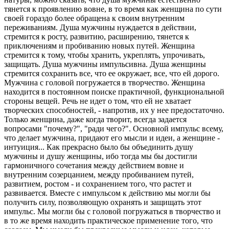
тянется к проявлению вовне, в то время как женщина по сути
своей гораздо более обращена к своим внутренним
переживаниям. Душа мужчины нуждается в действии,
стремится к росту, развитию, расширению, тянется к
приключениям и пробиванию новых путей. Женщина
стремится к тому, чтобы хранить, укреплять, упрочивать,
защищать. Душа мужчины импульсивна. Душа женщины
стремится сохранить все, что ее окружает, все, что ей дорого.
Мужчина с головой погружается в творчество. Женщина
находится в постоянном поиске практичной, функциональной
стороны вещей. Речь не идет о том, что ей не хватает
творческих способностей, - напротив, их у нее предостаточно.
Только женщина, даже когда творит, всегда задается
вопросами "почему?", "ради чего?". Основной импульс всему,
что делает мужчина, придают его мысли и идеи, а женщине -
интуиция... Как прекрасно было бы объединить душу
мужчины и душу женщины, ибо тогда мы бы достигли
гармоничного сочетания между действием вовне и
внутренним созерцанием, между пробиванием путей,
развитием, ростом - и сохранением того, что растет и
развивается. Вместе с импульсом к действию мы могли бы
получить силу, позволяющую охранять и защищать этот
импульс. Мы могли бы с головой погружаться в творчество и
в то же время находить практическое применение того, что