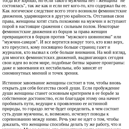
тогда все хорошо, но если такого мужчины нет - женщина "не
состоялась", так же как и если нет кого-то, кто содержал бы ее.
Как логическое следствие всего этого возникли феминистские
движения, ударяющиеся в другую крайность. Отстаивая свои
права, женщины хотят стать похожими на мужчин и вступают
порой в настоящие сражения с сильным полом. Некоторые
феминистские движения из борцов за права женщин
превращаются в борцов против "мужского шовинизма" или
"мужчин-самцов". И все вертится вокруг того, кто взял верх,
кто преуспел, кому посвящено больше страниц газет и
журналов, кто вызвал к себе больше внимания. На мой взгляд,
для многих феминистских движений, выдвигающих сегодня
свои идеи во всем мире, подобные битвы заранее проиграны:
даже и завоевания их нестабильны, ибо зависят от
сиюминутных мнений и точек зрения.
Истинное завоевание женщины состоит в том, чтобы вновь
открыть для себя богатства своей души. Если пробуждение
души женщины станет основным критерием в ее борьбе за
собственное достоинство, если благодаря этому она начнет
пробивать пути, ведущие к проявлению ее истинной
природы, то гораздо легче будет определить, в чем состоит
суть души мужчины, и, возможно, исчезнут поводы к
соревнованию между ними. Речь уже не идет о том, чтобы
доказать, что женщины способны делать ту же работу, что и