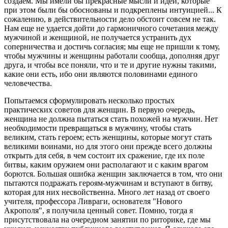
создаем. Мы имели бы прекрасные мысли и идеи, которые
при этом были бы обоснованы и подкреплены интуицией... К
сожалению, в действительности дело обстоит совсем не так.
Нам еще не удается дойти до гармоничного сочетания между
мужчиной и женщиной, не получается устранить дух
соперничества и достичь согласия; мы еще не пришли к тому,
чтобы мужчины и женщины работали сообща, дополняя друг
друга, и чтобы все поняли, что и те и другие нужны такими,
какие они есть, ибо они являются половинами единого
человечества.
Попытаемся сформулировать несколько простых
практических советов для женщин. В первую очередь,
женщина не должна пытаться стать похожей на мужчин. Нет
необходимости превращаться в мужчину, чтобы стать
великим, стать героем; есть женщины, которые могут стать
великими воинами, но для этого они прежде всего должны
открыть для себя, в чем состоит их сражение, где их поле
битвы, каким оружием они располагают и с каким врагом
борются. Большая ошибка женщин заключается в том, что они
пытаются подражать героям-мужчинам и вступают в битву,
которая для них несвойственна. Много лет назад от своего
учителя, профессора Ливраги, основателя "Нового
Акрополя", я получила ценный совет. Помню, тогда я
присутствовала на очередном занятии по риторике, где мы