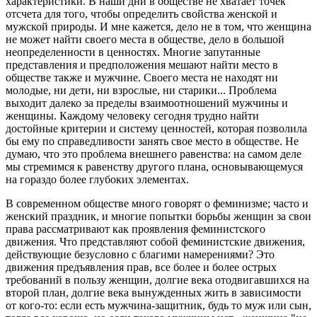
характеристики. В наши дни в обществе не хватает точек
отсчета для того, чтобы определить свойства женской и
мужской природы. И мне кажется, дело не в том, что женщина
не может найти своего места в обществе, дело в большой
неопределенности в ценностях. Многие запутанные
представления и предположения мешают найти место в
обществе также и мужчине. Своего места не находят ни
молодые, ни дети, ни взрослые, ни старики... Проблема
выходит далеко за пределы взаимоотношений мужчины и
женщины. Каждому человеку сегодня трудно найти
достойные критерии и систему ценностей, которая позволила
бы ему по справедливости занять свое место в обществе. Не
думаю, что это проблема внешнего равенства: на самом деле
мы стремимся к равенству другого плана, основывающемуся
на гораздо более глубоких элементах.
В современном обществе много говорят о феминизме; часто и
женский праздник, и многие попытки борьбы женщин за свои
права рассматривают как проявления феминистского
движения. Что представляют собой феминистские движения,
действующие безусловно с благими намерениями? Это
движения предъявления прав, все более и более острых
требований в пользу женщин, долгие века отодвигавшихся на
второй план, долгие века вынужденных жить в зависимости
от кого-то: если есть мужчина-защитник, будь то муж или сын,