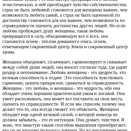
эгоистическую, в ней преобладает чувство собственничества;
страх не быть любимой становится для женщины важнее, чем
возможность любить самой, а страх не быть оцененной по
достоинству становится для нее важнее, чем возможность по
справедливости оценить достоинства других людей. Но если
любовь пробуждает душу женщины, такая любовь
превращается в силу, объединяющую все и всех, она
становится огнем - теплом домашнего очага, огнем,
отмечающим сокровенный центр Земли и сокровенный центр
храма.
Женщина объединяет, сплачивает, гармонизирует и связывает
между собой души людей, она вносит согласие туда, где царят
раздор и непонимание. Любовь женщины - это щедрость, это
великая способность к отдаче. Это способность чувствовать
гармонию, ценить прекрасное, сражаться за справедливость.
Женщина - это любовь, и женщина - это мудрость, ибо она
обладает очень хорошим практическим умом и логикой. Она
умеет распознавать, она может все поставить на свои места,
оценить по справедливости. И если мы спросим, почему она
делает что-то, она всегда сможет это объяснить. Женщина
обладает еще одной великой силой, о которой никогда не
должна забывать, - это ее интуиция. Она думает, чувствуя. Я
знаю, что зачастую таким способом мышления пренебрегают,
что он не внушает большого доверия. Но во внутреннем мире