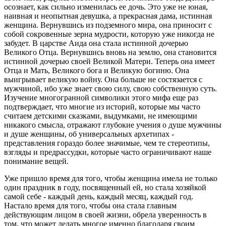
осознает, как сильно изменилась ее дочь. Это уже не юная,
наивная и неопытная девушка, а прекрасная дама, истинная
женщина. Вернувшись из подземного мира, она приносит с
собой сокровенные зерна мудрости, которую уже никогда не
забудет. В царстве Аида она стала истинной дочерью
Великого Отца. Вернувшись вновь на землю, она становится
истинной дочерью своей Великой Матери. Теперь она имеет
Отца и Мать, Великого бога и Великую богиню. Она
выигрывает великую войну. Она больше не состязается с
мужчиной, ибо уже знает свою силу, свою собственную суть.
Изучение многогранной символики этого мифа еще раз
подтверждает, что многие из историй, которые мы часто
считаем детскими сказками, выдумками, не имеющими
никакого смысла, отражают глубокие учения о душе мужчины
и душе женщины, об универсальных архетипах -
представления гораздо более значимые, чем те стереотипы,
взгляды и предрассудки, которые часто ограничивают наше
понимание вещей.
Уже пришло время для того, чтобы женщина имела не только
один праздник в году, посвященный ей, но стала хозяйкой
самой себе - каждый день, каждый месяц, каждый год.
Настало время для того, чтобы она стала главным
действующим лицом в своей жизни, обрела уверенность в
том, что может делать многое именно благодаря своим