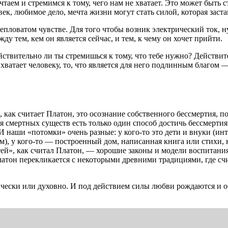
ечтаем и стремимся к тому, чего нам не хватает. Это может быть 
ек, любимое дело, мечта жизни могут стать силой, которая заста
 тепловатом чувстве. Для того чтобы возник электрический ток, 
у тем, кем он является сейчас, и тем, к чему он хочет прийти.
ствительно ли ты стремишься к тому, что тебе нужно? Действит
 хватает человеку, то, что является для него подлинным благом
 как считает Платон, это осознание собственного бессмертия, п
я смертных существ есть только один способ достичь бессмертия:
 И наши «потомки» очень разные: у кого-то это дети и внуки (ин
), у кого-то — построенный дом, написанная книга или стихи, 
ей», как считал Платон, — хорошие законы и модели воспитания
латон перекликается с некоторыми древними традициями, где счи
чески или духовно. И под действием силы любви рождаются и о