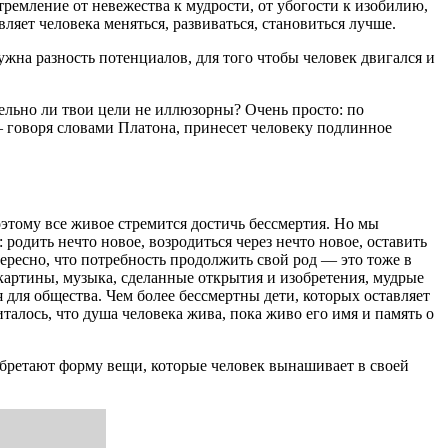
стремление от невежества к мудрости, от убогости к изобилию,
вляет человека меняться, развиваться, становиться лучше.
нужна разность потенциалов, для того чтобы человек двигался и
ельно ли твои цели не иллюзорны? Очень просто: по
 — говоря словами Платона, принесет человеку подлинное
оэтому все живое стремится достичь бессмертия. Но мы
 родить нечто новое, возродиться через нечто новое, оставить
тересно, что потребность продолжить свой род — это тоже в
картины, музыка, сделанные открытия и изобретения, мудрые
 для общества. Чем более бессмертны дети, которых оставляет
талось, что душа человека жива, пока живо его имя и память о
бретают форму вещи, которые человек вынашивает в своей