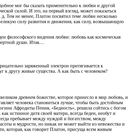
добное мог бы сказать применительно к любви и другой
ской силой. И это, на первый взгляд, может показаться
. д. Тем не менее, Платон посвятил теме любви несколько
великую силу развития и движения, как силу, возвышающую
идеи философского видения любви: любовь как космическая
смертной души. Итак…
трицательно заряженный электрон притягивается к
уг к другу живые существа. А как быть с человеком?
великом древнем божестве, которое принесло в мир любовь, и
ставляет человека становиться лучше, чтобы быть достойным
 богини Афродиты Пения, «Бедность», решила сойтись с богом
как истинное дитя своей матери, всегда беден, необут и
всегда пребывает между нуждой и богатством, между
расоты и мудрости, но никак не может выйти из невежества и
сти, которая, как говорит Платон, присуща всем живым