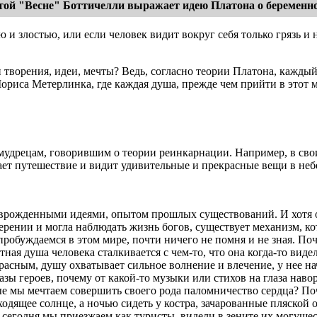
той "Весне" Боттичелли выражает идею Платона о беременн
 и злостью, или если человек видит вокруг себя только грязь и 
 творения, идеи, мечты? Ведь, согласно теории Платона, каждый 
риса Метерлинка, где каждая душа, прежде чем прийти в этот ми
мудрецам, говорившим о теории реинкарнации. Например, в свои
ет путешествие и видит удивительные и прекрасные вещи в неб
 врожденными идеями, опытом прошлых существований. И хотя о
мерении и могла наблюдать жизнь богов, существует механизм, к
робуждаемся в этом мире, почти ничего не помня и не зная. Поч
ная душа человека сталкивается с чем-то, что она когда-то видела
расным, душу охватывает сильное волнение и влечение, у нее н
ы героев, почему от какой-то музыки или стихов на глаза наво
орые мы мечтаем совершить своего рода паломничество сердца? П
одящее солнце, а ночью сидеть у костра, зачарованные пляской о
рые сегодня мы приезжаем как туристы, видели в зените их могущ