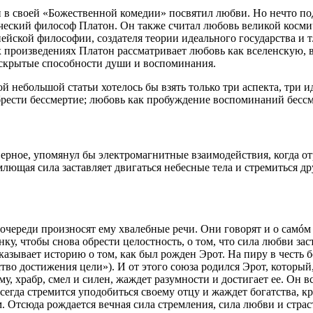
 в своей «Божественной комедии» посвятил любви. Но нечто по
еский философ Платон. Он также считал любовь великой космиче
ейской философии, создателя теории идеального государства и т
х произведениях Платон рассматривает любовь как вселенскую, 
скрытые способности души и воспоминания.
й небольшой статьи хотелось бы взять только три аспекта, три 
обрести бессмертие; любовь как пробуждение воспоминаний бес
верное, упомянул бы электромагнитные взаимодействия, когда о
лющая сила заставляет двигаться небесные тела и стремиться др
череди произносят ему хвалебные речи. Они говорят и о самóм 
ку, чтобы снова обрести целостность, о том, что сила любви за
сказывает историю о том, как был рожден Эрот. На пиру в честь
тво достижения цели»). И от этого союза родился Эрот, который, 
у, храбр, смел и силен, жаждет разумности и достигает ее. Он 
сегда стремится уподобиться своему отцу и жаждет богатства, к
ом. Отсюда рождается вечная сила стремления, сила любви и стра