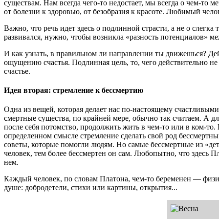
существам. Нам всегда чего-то недостает, мы всегда о чем-то м
от болезни к здоровью, от безобразия к красоте. Любимый челов
Важно, что речь идет здесь о подлинной страсти, а не о слегка
развивался, нужно, чтобы возникла «разность потенциалов» межд
И как узнать, в правильном ли направлении ты движешься? Дей
ощущению счастья. Подлинная цель, то, чего действительно не
счастье.
Идея вторая: стремление к бессмертию
Одна из вещей, которая делает нас по-настоящему счастливыми,
смертные существа, по крайней мере, обычно так считаем. А дл
после себя потомство, продолжить жить в чем-то или в ком-то.
определенном смысле стремление сделать свой род бессмертным
советы, которые помогли людям. Но самые бессмертные из «дет
человек, тем более бессмертен он сам. Любопытно, что здесь П
нем.
Каждый человек, по словам Платона, чем-то беременен — физи
душе: добродетели, стихи или картины, открытия...