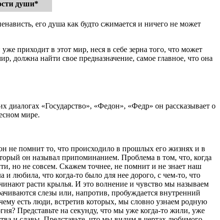
ости души*
ненависть, его душа как будто сжимается и ничего не может
уже приходит в этот мир, неся в себе зерна того, что может
р, должна найти свое предназначение, самое главное, что она
х диалогах «Государство», «Федон», «Федр» он рассказывает о
есном мире.
н не помнит то, что происходило в прошлых его жизнях и в
оторый он называл припоминанием. Проблема в том, что, когда
ти, но не совсем. Скажем точнее, не помнит и не знает наш
 и любила, что когда-то было для нее дорого, с чем-то, что
ачинают расти крылья. И это волнение и чувство мы называем
рачиваются слезы или, напротив, пробуждается внутренний
очему есть люди, встретив которых, мы словно узнаем родную
гня? Представьте на секунду, что мы уже когда-то жили, уже
ества и славы. Представьте, что мы видим в чертах любимого