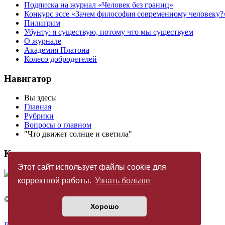
Подписка на журнал «Человек без границ»
Конкурс эссе «Зачем философия современному человеку?
Пилигрим
Убунту: я существую, потому что мы существуем
О журнале
Академия Платона
Колесо добродетелей
Навигатор
Вы здесь:
Главная
Рубрики
Вопросы о главном
"Что движет солнце и светила"
Купить журнал
Этот сайт использует файлы cookie для
корректной работы.
Узнать больше
©
Издательство «Новый Акрополь»
2005 — 2026
Хорошо
Политика конфиденциальности