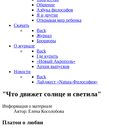
Общение
Азбука философов
Я и другие
Открывая мир ребенка
Скачать
Back
Журнал
Брошюры
О журнале
Back
Где купить
«Новый Акрополь»
Архив выпусков
Новости
Back
Дайджест «Natura-Философия»
"Что движет солнце и светила"
Информация о материале
Автор:
Елена Косолобова
Платон о любви