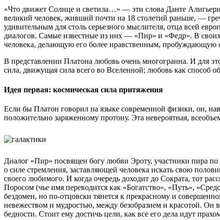
«Что движет Солнце и светила…» — эти слова Данте Алигьери
великий человек, живший почти на 18 столетий раньше, — греч
удивительным для столь серьезного мыслителя, отца всей европ
диалогов. Самые известные из них — «Пир» и «Федр». В свои
человека, делающую его более нравственным, пробуждающую 
В представлении Платона любовь очень многогранна. И для это
сила, движущая сила всего во Вселенной; любовь как способ 
Идея первая: космическая сила притяжения
Если бы Платон говорил на языке современной физики, он, на
положительно заряженному протону. Эта невероятная, всеобъем
Диалог «Пир» посвящен богу любви Эроту, участники пира по о
о силе стремления, заставляющей человека искать свою половин
своего любимого. И когда очередь доходит до Сократа, тот рас
Поросом (чье имя переводится как «Богатство», «Путь», «Средс
бездомен, но по-отцовски тянется к прекрасному и совершенном
невежеством и мудростью, между безобразием и красотой. Он в
бедности. Стоит ему достичь цели, как все его дела идут прах