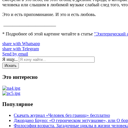
человека или слышим в любимой музыке слабый след того, что
Это и есть припоминание. И это и есть любовь.
_______________________
* Подробнее об этой картине читайте в статье
"Эзотерический 
share with Whatsapp
share with Telegram
Send by email
Я ищу...
Искать
Это интересно
Популярное
Скачать журнал «Человек без границ» бесплатно
Джордано Бруно: «О героическом энтузиазме», или О бор
Философия возраста. Загадочные циклы в жизни человек