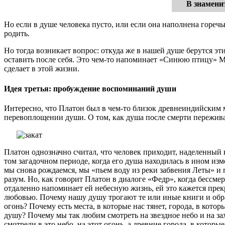
В знамени
Но если в душе человека пусто, или если она наполнена горечью
родить.
Но тогда возникает вопрос: откуда же в нашей душе берутся эти
оставить после себя. Это чем-то напоминает «Синюю птицу» Мо
сделает в этой жизни.
Идея третья: пробуждение воспоминаний души
Интересно, что Платон был в чем-то близок древнеиндийским 
перевоплощении души. О том, как душа после смерти пережива
Платон однозначно считал, что человек приходит, наделенный
том загадочном периоде, когда его душа находилась в ином из
мы снова рождаемся, мы «пьем воду из реки забвения Леты» и п
разум. Но, как говорит Платон в диалоге «Федр», когда бессмерт
отдаленно напоминает ей небесную жизнь, ей это кажется прек
любовью. Почему нашу душу трогают те или иные книги и образ
огонь? Почему есть места, в которые нас тянет, города, в кот
душу? Почему мы так любим смотреть на звездное небо и на зах
смотрели в это небо, на этот огонь, а древние города, в кото