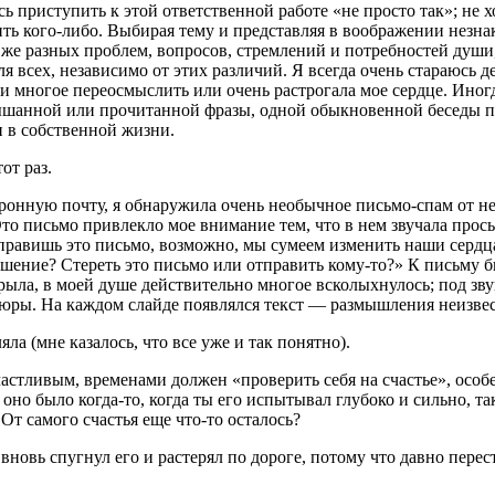
ь приступить к этой ответственной работе «не просто так»; не х
ить кого-либо. Выбирая тему и представляя в воображении незна
 же разных проблем, вопросов, стремлений и потребностей души,
ля всех, независимо от этих различий. Я всегда очень стараюсь д
я и многое переосмыслить или очень растрогала мое сердце. Иног
ышанной или прочитанной фразы, одной обыкновенной беседы по
и в собственной жизни.
от раз.
ронную почту, я обнаружила очень необычное письмо-спам от не
Это письмо привлекло мое внимание тем, что в нем звучала прось
тправишь это письмо, возможно, мы сумеем изменить наши сердца,
е решение? Стереть это письмо или отправить кому-то?» К письм
крыла, в моей душе действительно многое всколыхнулось; под з
юры. На каждом слайде появлялся текст — размышления неизвест
ла (мне казалось, что все уже и так понятно).
астливым, временами должен «проверить себя на счастье», особе
 оно было когда-то, когда ты его испытывал глубоко и сильно, т
От самого счастья еще что-то осталось?
 вновь спугнул его и растерял по дороге, потому что давно перес