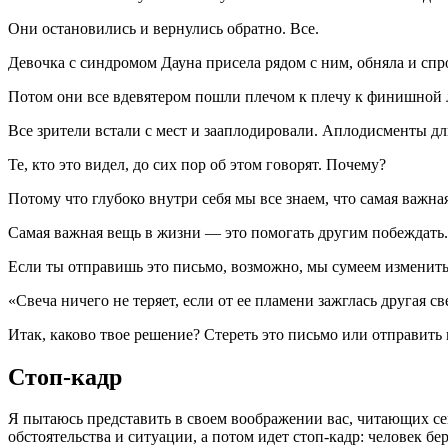
Они остановились и вернулись обратно. Все.
Девочка с синдромом Дауна присела рядом с ним, обняла и спр
Потом они все вдевятером пошли плечом к плечу к финишной 
Все зрители встали с мест и зааплодировали. Аплодисменты дли
Те, кто это видел, до сих пор об этом говорят. Почему?
Потому что глубоко внутри себя мы все знаем, что самая важна
Самая важная вещь в жизни — это помогать другим побеждать. 
Если ты отправишь это письмо, возможно, мы сумеем изменить 
«Свеча ничего не теряет, если от ее пламени зажглась другая св
Итак, каково твое решение? Стереть это письмо или отправить 
Стоп-кадр
Я пытаюсь представить в своем воображении вас, читающих сей
обстоятельства и ситуации, а потом идет стоп-кадр: человек бер