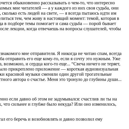
очется обыкновенно рассказывать о чем-то, что интересно
комых мне читателей — а у каждого из них своя судьба, они
 сколько есть людей на свете, — я всегда пытаюсь идти им
елиться тем, чем живу в настоящий момент: темой, которая в
да в подборе темы помогает и сама судьба — порой бывает
сле лекции, когда отвечаешь на вопросы слушателей, чтобы
знакомого мне отправителя. Я никогда не читаю спам, всегда
ба отправить его еще кому-то, если я сочту это нужным. Уже
 возможно, и сердца кого-то еще... “Свеча ничего не теряет,
у было прикреплено приложение — короткая аудиовизуальная
вуки красивой музыки сменяли один другой трогательные
ного автора о счастье. Меня это тронуло до глубины души...
нно если давно об этом не задумывался: счастлив ли ты на
ак, что сильнее и глубже было некуда? Или оно изменилось,
тал его беречь и возобновлять и давно позволил ему