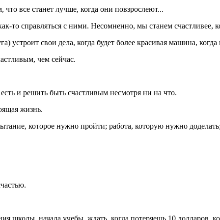
 что все станет лучше, когда они повзрослеют...
к-то справляться с ними. Несомненно, мы станем счастливее, ког
а) устроит свои дела, когда будет более красивая машина, когда
частливым, чем сейчас.
 есть и решить быть счастливым несмотря ни на что.
тоящая жизнь.
пытание, которое нужно пройти; работа, которую нужно доделать
счастью.
школы, начала учебы, ждать, когда потеряешь 10 долларов, когд