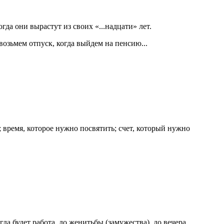
да они вырастут из своих «...надцати» лет.
 возьмем отпуск, когда выйдем на пенсию...
; время, которое нужно посвятить; счет, который нужно
а будет работа, до женитьбы (замужества), до вечера