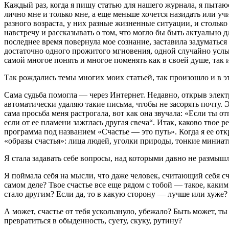
Каждый раз, когда я пишу статью для нашего журнала, я пытаюс
лично мне и только мне, а еще меньше хочется назидать или уч
разного возраста, у них разные жизненные ситуации, и столько
навстречу и рассказывать о том, что могло бы быть актуально д
последнее время повернула мое сознание, заставила задуматьс
достаточно одного прожитого мгновения, одной случайно усл
самой многое понять и многое поменять как в своей душе, так 
Так рождались темы многих моих статьей, так произошло и в эт
Сама судьба помогла — через Интернет. Недавно, открыв элект
автоматически удаляю такие письма, чтобы не засорять почту. 
сама просьба меня растрогала, вот как она звучала: «Если ты о
если от ее пламени зажглась другая свеча“. Итак, каково тво
программа под названием «Счастье — это путь». Когда я ее от
«образы счастья»: лица людей, уголки природы, тонкие миниат
Я стала задавать себе вопросы, над которыми давно не размышля
Я поймала себя на мысли, что даже человек, считающий себя сч
самом деле? Твое счастье все еще рядом с тобой — такое, каким
стало другим? Если да, то в какую сторону — лучше или хуже? 
А может, счастье от тебя ускользнуло, убежало? Быть может, ты
превратиться в обыденность, суету, скуку, рутину?