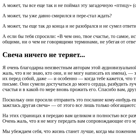
А может, ты все еще так и не поймал эту загадочную «птицу» (с
А может, ты уже давно смирился и пере-стал ждать?
А может, ты еще так до конца и не разобрался и не сумел ответ
А если бы тебя спросили: «В чем оно, твое счастье, то самое, 
общими, ни о чем не говорящими терминами, не убегая от отве
Свеча ничего не теряет...
Я очень благодарна неизвестным авторам этой аудиовизуально
жаль, что я не знаю, кто они, и не могу написать их имена), —
их перед собой, даже — и особенно — когда тебе кажется, что т
письме. Они сумели достучаться до моего сердца, разбудить луч
счастья и в какой-то мере вновь прожить его. Спасибо вам, друз
Поскольку они просили отправить это послание кому-нибудь еще
зажглась другая свеча» — от этого все лишь только обогащаются:
На этих страницах я передаю вам целиком и полностью все раз
Очень жаль, что я не могу передать вам сопровождающие его му
Мы убеждаем себя, что жизнь станет лучше, когда мы поженимся