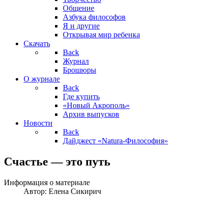
Общение
Азбука философов
Я и другие
Открывая мир ребенка
Скачать
Back
Журнал
Брошюры
О журнале
Back
Где купить
«Новый Акрополь»
Архив выпусков
Новости
Back
Дайджест «Natura-Философия»
Счастье — это путь
Информация о материале
Автор:
Елена Сикирич