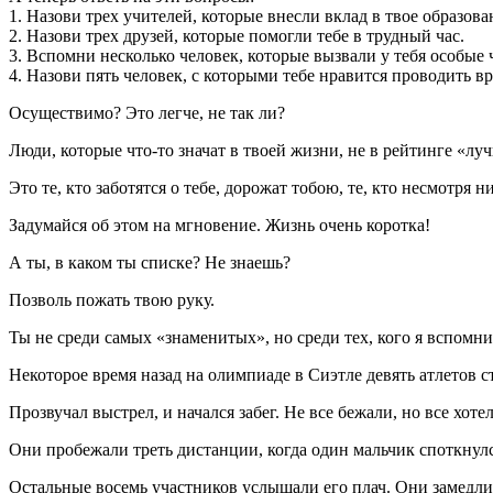
1. Назови трех учителей, которые внесли вклад в твое образова
2. Назови трех друзей, которые помогли тебе в трудный час.
3. Вспомни несколько человек, которые вызвали у тебя особые 
4. Назови пять человек, с которыми тебе нравится проводить вр
Осуществимо? Это легче, не так ли?
Люди, которые что-то значат в твоей жизни, не в рейтинге «лу
Это те, кто заботятся о тебе, дорожат тобою, те, кто несмотря н
Задумайся об этом на мгновение. Жизнь очень коротка!
А ты, в каком ты списке? Не знаешь?
Позволь пожать твою руку.
Ты не среди самых «знаменитых», но среди тех, кого я вспомнил
Некоторое время назад на олимпиаде в Сиэтле девять атлетов
Прозвучал выстрел, и начался забег. Не все бежали, но все хоте
Они пробежали треть дистанции, когда один мальчик споткнулся
Остальные восемь участников услышали его плач. Они замедлил