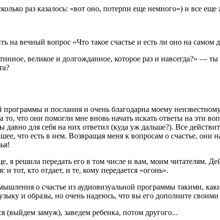
колько раз казалось: «вот оно, потерпи еще немного») и все еще
ить на вечный вопрос «Что такое счастье и есть ли оно на самом 
истинное, великое и долгожданное, которое раз и навсегда?» — ты
та?
й программы и послания и очень благодарна моему неизвестному 
 за то, что они помогли мне вновь начать искать ответы на эти в
ы давно для себя на них ответил (куда уж дальше?). Все действи
шее, что есть в нем. Возвращая меня к вопросам о счастье, они 
ья!
, я решила передать его в том числе и вам, моим читателям. Дей
 и тот, кто отдает, и те, кому передается «огонь».
мышления о счастье из аудиовизуальной программы такими, каки
зыку и образы, но очень надеюсь, что вы его дополните своими 
 (выйдем замуж), заведем ребенка, потом другого...