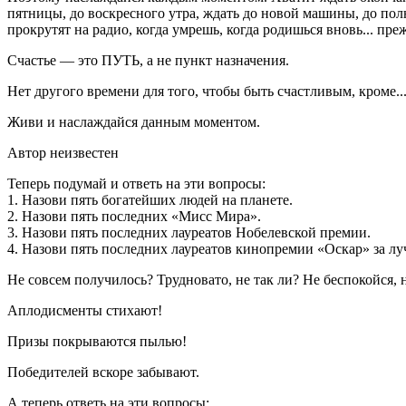
пятницы, до воскресного утра, ждать до новой машины, до полн
прокрутят на радио, когда умрешь, когда родишься вновь... пр
Счастье — это ПУТЬ, а не пункт назначения.
Нет другого времени для того, чтобы быть счастливым, кроме
Живи и наслаждайся данным моментом.
Автор неизвестен
Теперь подумай и ответь на эти вопросы:
1. Назови пять богатейших людей на планете.
2. Назови пять последних «Мисс Мира».
3. Назови пять последних лауреатов Нобелевской премии.
4. Назови пять последних лауреатов кинопремии «Оскар» за л
Не совсем получилось? Трудновато, не так ли? Не беспокойся, 
Аплодисменты стихают!
Призы покрываются пылью!
Победителей вскоре забывают.
А теперь ответь на эти вопросы: