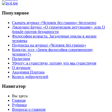
Популярное
Скачать журнал «Человек без границ» бесплатно
Джордано Бруно: «О героическом энтузиазме», или О
борьбе против бездарности
Философия возраста. Загадочные циклы в жизни
человека
Подписка на журнал «Человек без границ»
Конкурс эссе «Зачем философия современному
человеку?»
Пилигрим
Убунту: я существую, потому что мы существуем
О журнале
Академия Платона
Колесо добродетелей
Навигатор
Вы здесь:
Главная
Рубрики
Вопросы о главном