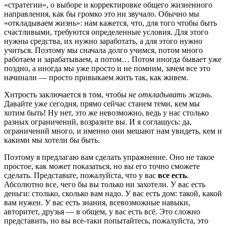
«стратегии», о выборе и корректировке общего жизненного
направления, как бы громко это ни звучало. Обычно мы
«откладываем жизнь»: нам кажется, что, для того чтобы быть
счастливыми, требуются определенные условия. Для этого
нужны средства, их нужно заработать, а для этого нужно
учиться. Поэтому мы сначала долго учимся, потом много
работаем и зарабатываем, а потом… Потом иногда бывает уже
поздно, а иногда мы уже просто и не помним, зачем все это
начинали — просто привыкаем жить так, как живем.
Хитрость заключается в том, чтобы
не откладывать жизнь
.
Давайте уже сегодня, прямо сейчас станем теми, кем мы
хотим быть! Ну нет, это же невозможно, ведь у нас столько
разных ограничений, возразите вы. И я соглашусь: да,
ограничений много, и именно они мешают нам увидеть, кем и
какими мы хотели бы быть.
Поэтому я предлагаю вам сделать упражнение. Оно не такое
простое, как может показаться, но вы его точно сможете
сделать. Представьте, пожалуйста, что у вас
все есть
.
Абсолютно все, чего бы вы только ни захотели. У вас есть
деньги: столько, сколько вам надо. У вас есть дом: такой, какой
вам нужен. У вас есть знания, всевозможные навыки,
авторитет, друзья — в общем, у вас есть всё. Это сложно
представить, но вы все-таки попытайтесь, пожалуйста, это