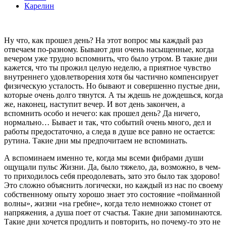
Карелин
Ну что, как прошел день? На этот вопрос мы каждый раз
отвечаем по-разному. Бывают дни очень насыщенные, когда
вечером уже трудно вспомнить, что было утром. В такие дни
кажется, что ты прожил целую неделю, а приятное чувство
внутреннего удовлетворения хотя бы частично компенсирует
физическую усталость. Но бывают и совершенно пустые дни,
которые очень долго тянутся. А ты ждешь не дождешься, когда
же, наконец, наступит вечер. И вот день закончен, а
вспомнить особо и нечего: как прошел день? Да ничего,
нормально… Бывает и так, что событий очень много, дел и
работы предостаточно, а следа в душе все равно не остается:
рутина. Такие дни мы предпочитаем не вспоминать.
А вспоминаем именно те, когда мы всеми фибрами души
ощущали пульс Жизни. Да, было тяжело, да, возможно, в чем-
то приходилось себя преодолевать, зато это было так здорово!
Это сложно объяснить логически, но каждый из нас по своему
собственному опыту хорошо знает это состояние «пойманной
волны», жизни «на гребне», когда тело немножко стонет от
напряжения, а душа поет от счастья. Такие дни запоминаются.
Такие дни хочется продлить и повторить, но почему-то это не