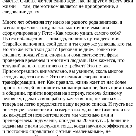
счастье. Счастье же терпеливо ждет нас на другом берегу реки
жизни — там, где мотивом является не приобретение, а
следование долгу.
Много лет объясняя эту идею на разного рода занятиях, я
всегда поражался тому, насколько точно и емко она
сформулирована у Гете: «Как можно узнать самого себя?
Путем наблюдения — никогда, но лишь путем действия.
Старайся выполнять свой долг, и ты сразу же узнаешь, кто ты.
Но что же есть твой долг? Требование дня». Только не
спешите, пожалуйста, спорить и сомневаться: эта фраза
проверена временем и многими людьми. Вам кажется, что
текущий день от вас ничего не требует? Это не так.
Присмотревшись внимательно, вы увидите, сколь многое
сегодня ждется от вас. Это не великие свершения и
трансформации, нет. Как правило, жизнь ждет от нас более
простых вещей: выполнить запланированное, быть приятным
в общении, прийти вовремя на встречу, помочь близкому
человеку, сделать свою работу качественно, не злиться… —
теперь вы легко продолжите вашу версию списка. И пусть вас
не смущает «маленький размер» этих «долгов» (именно из-за
их кажущейся незначительности мы частенько ими и
пренебрегаем: подумаешь, опоздал на 20 минут…). Большие
задачи мы с вами заслужим тогда, когда научимся эффективно
и постоянно справляться с этими «маленькими», не