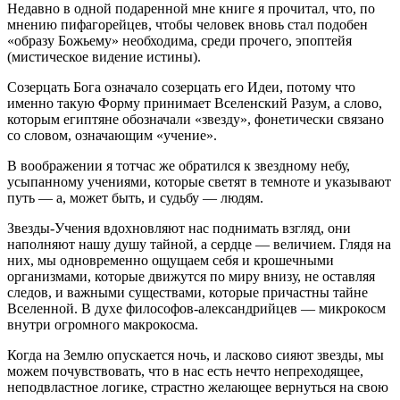
Недавно в одной подаренной мне книге я прочитал, что, по
мнению пифагорейцев, чтобы человек вновь стал подобен
«образу Божьему» необходима, среди прочего, эпоптейя
(мистическое видение истины).
Созерцать Бога означало созерцать его Идеи, потому что
именно такую Форму принимает Вселенский Разум, а слово,
которым египтяне обозначали «звезду», фонетически связано
со словом, означающим «учение».
В воображении я тотчас же обратился к звездному небу,
усыпанному учениями, которые светят в темноте и указывают
путь — а, может быть, и судьбу — людям.
Звезды-Учения вдохновляют нас поднимать взгляд, они
наполняют нашу душу тайной, а сердце — величием. Глядя на
них, мы одновременно ощущаем себя и крошечными
организмами, которые движутся по миру внизу, не оставляя
следов, и важными существами, которые причастны тайне
Вселенной. В духе философов-александрийцев — микрокосм
внутри огромного макрокосма.
Когда на Землю опускается ночь, и ласково сияют звезды, мы
можем почувствовать, что в нас есть нечто непреходящее,
неподвластное логике, страстно желающее вернуться на свою