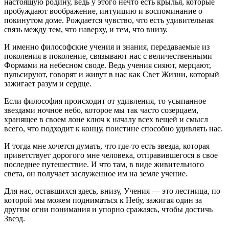
настоящую родину, ведь у этого нечто есть крылья, которые
пробуждают воображение, интуицию и воспоминание о
покинутом доме. Рождается чувство, что есть удивительная
связь между тем, что наверху, и тем, что внизу.
И именно философские учения и знания, передаваемые из
поколения в поколение, связывают нас с величественными
Формами на небесном своде. Ведь учения сияют, мерцают,
пульсируют, говорят и живут в нас как Свет Жизни, который
зажигает разум и сердце.
Если философия происходит от удивления, то усыпанное
звездами ночное небо, которое мы так часто созерцаем,
хранящее в своем лоне ключ к началу всех вещей и смысл
всего, что подходит к концу, поистине способно удивлять нас.
И тогда мне хочется думать, что где-то есть звезда, которая
приветствует дорогого мне человека, отправившегося в свое
последнее путешествие. И что там, в виде живительного
света, он получает заслуженное им на земле учение.
Для нас, оставшихся здесь, внизу, Учения — это лестница, по
которой мы можем подниматься к Небу, зажигая один за
другим огни понимания и упорно сражаясь, чтобы достичь
Звезд.