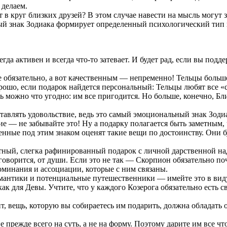
 делаем.
т в круг близких друзей? В этом случае навести на мысль могут
дый знак Зодиака формирует определенный психологический ти
гда активен и всегда что-то затевает. И будет рад, если вы подд
обязательно, а вот качественным — непременно! Тельцы больше 
шо, если подарок найдется персональный: Тельцы любят все «с
можно что угодно: им все пригодится. Но больше, конечно, Бл
тавлять удовольствие, ведь это самый эмоциональный знак Зоди
 — не забывайте это! Ну а подарку полагается быть заметным, 
енные под этим знаком оценят такие вещи по достоинству. Они 
тный, слегка рафинированный подарок с личной дарственной на
 говорится, от души. Если это не так — Скорпион обязательно п
поминания и ассоциации, которые с ним связаны.
мантики и потенциальные путешественники — имейте это в виду
ак для Девы. Учтите, что у каждого Козерога обязательно есть с
т, вещь, которую вы собираетесь им подарить, должна обладать о
 прежде всего на суть, а не на форму. Поэтому дарите им все что