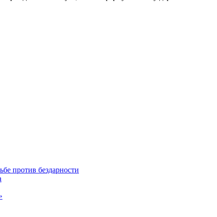
ьбе против бездарности
а
»