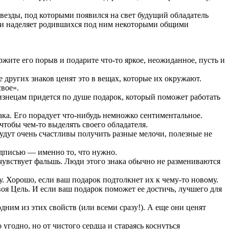
 звезды, под которыми появился на свет будущий обладатель
п и наделяет родившихся под ним некоторыми общими
ержите его порыв и подарите что-то яркое, неожиданное, пусть и
других знаков ценят это в вещах, которые их окружают.
вое».
изнецам придется по душе подарок, который поможет работать
ака. Его порадует что-нибудь немножко сентиментальное.
чтобы чем-то выделять своего обладателя.
будут очень счастливы получить разные мелочи, полезные не
дписью — именно то, что нужно.
очувствует фальшь. Люди этого знака обычно не размениваются
. Хорошо, если ваш подарок подтолкнет их к чему-то новому.
воя Цель. И если ваш подарок поможет ее достичь, лучшего для
дним из этих свойств (или всеми сразу!). А еще они ценят
 угодно, но от чистого сердца и стараясь коснуться