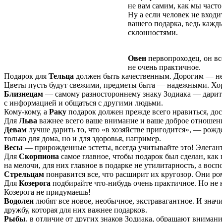
не вам самим, как мы часто
Ну а если человек не входи
вашего подарка, ведь каж
склонностями.
Овен
первопроходец, он все
не очень практичное.
Подарок для
Тельца
должен быть качественным. Дорогим — не 
Цветы пусть будут свежими, предметы быта — надежными. Хоро
Близнецам
— самому разностороннему знаку Зодиака — дарить 
с информацией и общаться с другими людьми.
Кому-кому, а
Раку
подарок должен прежде всего нравиться, дос
Для
Льва
важнее всего ваше внимание и ваше доброе отношение
Девам
лучше дарить то, что «в хозяйстве пригодится», — рожд
только для дома, но и для здоровья, например.
Весы
— прирожденные эстеты, всегда учитывайте это! Элеган
Для
Скорпиона
самое главное, чтобы подарок был сделан, как
на мелочи, для них главное в подарке не утилитарность, а вос
Стрельцам
понравится все, что расширит их кругозор. Они ро
Для
Козерога
подбирайте что-нибудь очень практичное. Но не к
Козерога не придумаешь!
Водолеи
любят все новое, необычное, экстравагантное. И значи
дружбу, которая для них важнее подарков.
Рыбы
, в отличие от других знаков Зодиака, обращают внимание