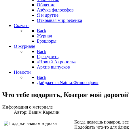
Общение
Азбука философов
Я и другие
Открывая мир ребенка
Скачать
Back
Журнал
Брошюры
О журнале
Back
Где купить
«Новый Акрополь»
Архив выпусков
Новости
Back
Дайджест «Natura-Философия»
Что тебе подарить, Козерог мой дорогой
Информация о материале
Автор:
Вадим Карелин
Когда делаешь подарок, всег
Подобрать что-то для близк