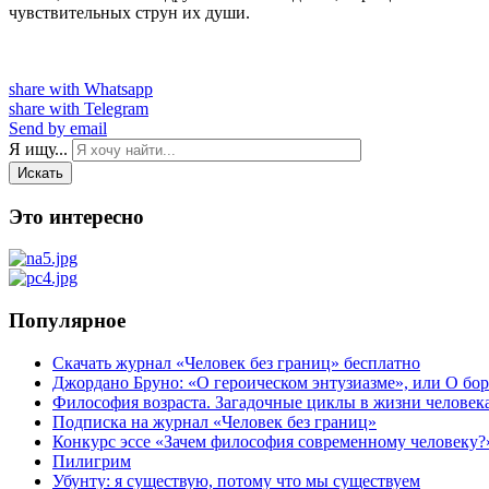
чувствительных струн их души.
share with Whatsapp
share with Telegram
Send by email
Я ищу...
Искать
Это интересно
Популярное
Скачать журнал «Человек без границ» бесплатно
Джордано Бруно: «О героическом энтузиазме», или О бор
Философия возраста. Загадочные циклы в жизни человек
Подписка на журнал «Человек без границ»
Конкурс эссе «Зачем философия современному человеку?
Пилигрим
Убунту: я существую, потому что мы существуем