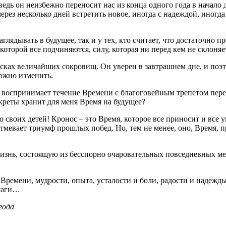
дь он неизбежно переносит нас из конца одного года в начало д
 через несколько дней встретить новое, иногда с надеждой, иног
глядывать в будущее, так и у тех, кто считает, что достаточно п
, которой все подчиняются, силу, которая ни перед кем не склоня
сках величайших сокровищ. Он уверен в завтрашнем дне, и поэт
можно изменить.
, воспринимает течение Времени с благоговейным трепетом пере
секреты хранит для меня Время на будущее?
оих детей! Кронос – это Время, которое все приносит и все ун
тмевает триумф прошлых побед. Но, тем не менее, оно, Время, п
изнь, состоящую из бесспорно очаровательных повседневных ме
Времени, мудрости, опыта, усталости и боли, радости и надежды
 шаги…
года