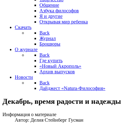
Общение
Азбука философов
Я и другие
Открывая мир ребенка
Скачать
Back
Журнал
Брошюры
О журнале
Back
Где купить
«Новый Акрополь»
Архив выпусков
Новости
Back
Дайджест «Natura-Философия»
Декабрь, время радости и надежды
Информация о материале
Автор:
Делия Стейнберг Гусман