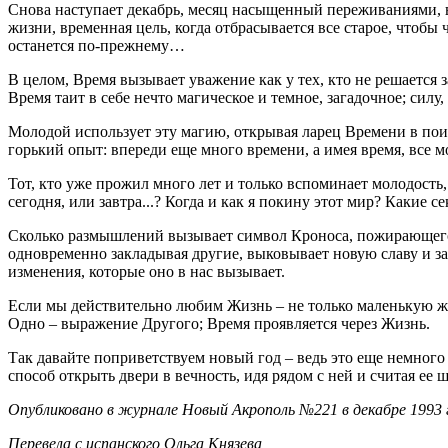
Снова наступает декабрь, месяц насыщенный переживаниями, ве
жизни, временная цель, когда отбрасывается все старое, чтобы
останется по-прежнему…
В целом, Время вызывает уважение как у тех, кто не решается за
Время таит в себе нечто магическое и темное, загадочное; силу
Молодой использует эту магию, открывая ларец Времени в пои
горький опыт: впереди еще много времени, а имея время, все 
Тот, кто уже прожил много лет и только вспоминает молодость
сегодня, или завтра...? Когда и как я покину этот мир? Какие 
Сколько размышлений вызывает символ Кроноса, пожирающего св
одновременно закладывая другие, выковывает новую славу и за
изменения, которые оно в нас вызывает.
Если мы действительно любим Жизнь – не только маленькую ж
Одно – выражение Другого; Время проявляется через Жизнь.
Так давайте поприветствуем новый год – ведь это еще немного 
способ открыть двери в вечность, идя рядом с ней и считая ее
Опубликовано в журнале Новый Акрополь №221 в декабре 1993 
Перевела с испанского Ольга Князева