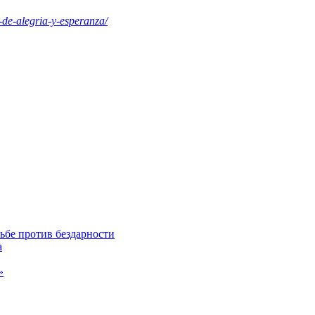
o-de-alegria-y-esperanza/
ьбе против бездарности
а
»