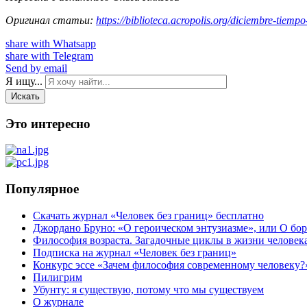
Оригинал статьи:
https://biblioteca.acropolis.org/diciembre-tiemp
share with Whatsapp
share with Telegram
Send by email
Я ищу...
Искать
Это интересно
Популярное
Скачать журнал «Человек без границ» бесплатно
Джордано Бруно: «О героическом энтузиазме», или О бор
Философия возраста. Загадочные циклы в жизни человек
Подписка на журнал «Человек без границ»
Конкурс эссе «Зачем философия современному человеку?
Пилигрим
Убунту: я существую, потому что мы существуем
О журнале