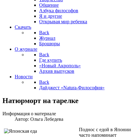
Общение
Азбука философов
Я и другие
Открывая мир ребенка
Скачать
Back
Журнал
Брошюры
О журнале
Back
Где купить
«Новый Акрополь»
Архив выпусков
Новости
Back
Дайджест «Natura-Философия»
Натюрморт на тарелке
Информация о материале
Автор:
Ольга Лебедева
Поднос с едой в Японии
часто напоминает