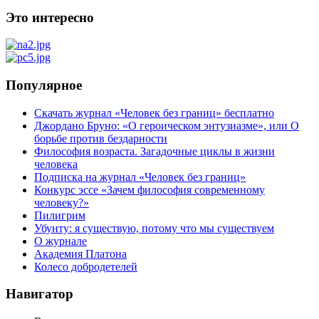
Это интересно
Популярное
Скачать журнал «Человек без границ» бесплатно
Джордано Бруно: «О героическом энтузиазме», или О
борьбе против бездарности
Философия возраста. Загадочные циклы в жизни
человека
Подписка на журнал «Человек без границ»
Конкурс эссе «Зачем философия современному
человеку?»
Пилигрим
Убунту: я существую, потому что мы существуем
О журнале
Академия Платона
Колесо добродетелей
Навигатор