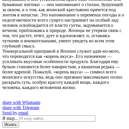
бумажные зонтики — они напоминают о стихии, бушующей
за окном, и о том, как японский крестьянин прячется под
зонтом в ненастье. Это напоминание о переменах погоды и о
недолговечности всего сущего настраивает на особый лад:
человек освобождается от власти суеты, задумывается о
вечном, приближаясь к природе. Японцы не утеряли связь с
тем, что растет, течет, дует и вдохновляет, и, оставаясь
чуткими и внимательными, умеют увидеть во всем этом
глубокий смысл.
Универсальной приправой в Японии служит адзи-но-мото,
что переводится как «корень вкуса». Его назначение —
усиливать вкусовые особенности продукта. Благодаря ему
бульон становится более наваристым, а квашеная редька —
более ядреной. Пожалуй, «корень вкуса» — символ всего
японского искусства, ведь оно призвано максимально полно
раскрыть суть, особую красоту каждой вещи, каждого
человека, каждого мгновения жизни.
share with Whatsapp
share with Telegram
Send by email
Я ищу...
Искать