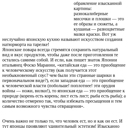
обрамление изысканной
картины:
разнокалиберные
мисочки и плошки — это
ее образы и сюжеты, а
кушанья — разноцветные
мазки краски. Вот уж
неслучайно японскую кухню называют искусством создания
натюрморта на тарелке!
Японские повара всегда стремятся сохранить натуральный
вид и вкус продуктов, чтобы даже после приготовления те
остались самими собой. И если, как пишет знаток Японии
итальянец Фоско Мараини, «китайская еда — это приобщение
к человеческому искусству (как получается этот
необыкновенный соус? чем были эти странные шарики в
первоначальном виде?), если западная еда — это приобщение
к человеческой власти (побольше! поплотнее! эти орудия
войны — ножи, вилки!), то японская еда — это приобщение к
природе (корень есть корень; лист есть лист; рыба есть рыба); а
количество отмерено так, чтобы избежать пресыщения и тем
самым возможного чувства отвращения».
Очень важно не только то, что человек ест, но и как он ест. И
тут японцы проявляют удивительный эстетизм! Изысканно