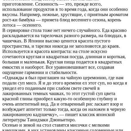
приготовление. Сезонность — это, прежде всего,
использование продуктов в то время года, когда они особенно
вкусны. Например, нежные, хрустящие, с приятным ароматом
рост-ки бамбука — примета блюд весеннего сезона, корень
лотоса — осеннего.
В сервировке стола тоже нет ничего случайного. Еда красиво
раскладывается на тарелочках разного размера, на блюдцах, в
чашечках. В Японии высоко ценится красота пустого
пространства, и тарелки никогда не заполняются до краев.
Используется и красота контраста: на столе искусно
сочетаются круглая и квадратная посуда, длинная и короткая,
большая и маленькая. Круглая пища подается в квадратных
емкостях и наоборот. Все уравновешивает все, создавая
ощущение гармонии и стабильности.
«Однажды я был приглашен на чайную церемонию, где нам
подали суп мисо. Я и до этого времени ел этот суп, но когда я
увидел его поданным при слабом свете свечей в
лакированных темных чашках, то этот густой суп цвета
красной глины приобрел какую-то особенную глубину и
очень аппетитный вид. Да и отваренный рис ласкает взор и
возбуждает аппетит только тогда, когда он наложен в черную
лакированную кадушечку», — пишет классик японской
литературы Танидзаки Дзюньитиро.
Осенью и зимой на стол ставятся мисочки с мелкими
камушками, в них установлены красочные соломенные или