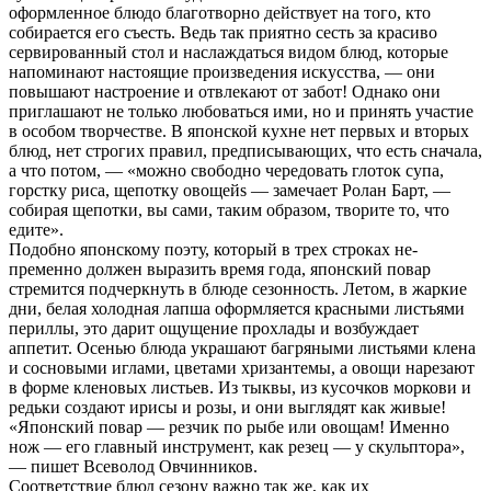
оформленное блюдо благотворно действует на того, кто
собирается его съесть. Ведь так приятно сесть за красиво
сервированный стол и наслаждаться видом блюд, которые
напоминают настоящие произведения искусства, — они
повышают настроение и отвлекают от забот! Однако они
приглашают не только любоваться ими, но и принять участие
в особом творчестве. В японской кухне нет первых и вторых
блюд, нет строгих правил, предписывающих, что есть сначала,
а что потом, — «можно свободно чередовать глоток супа,
горстку риса, щепотку овощейѕ — замечает Ролан Барт, —
собирая щепотки, вы сами, таким образом, творите то, что
едите».
Подобно японскому поэту, который в трех строках не-
пременно должен выразить время года, японский повар
стремится подчеркнуть в блюде сезонность. Летом, в жаркие
дни, белая холодная лапша оформляется красными листьями
периллы, это дарит ощущение прохлады и возбуждает
аппетит. Осенью блюда украшают багряными листьями клена
и сосновыми иглами, цветами хризантемы, а овощи нарезают
в форме кленовых листьев. Из тыквы, из кусочков моркови и
редьки создают ирисы и розы, и они выглядят как живые!
«Японский повар — резчик по рыбе или овощам! Именно
нож — его главный инструмент, как резец — у скульптора»,
— пишет Всеволод Овчинников.
Соответствие блюд сезону важно так же, как их