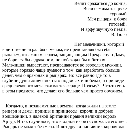
Велит сражаться до конца,
Велит сжимать в руке
суровый
Меч рыцаря, к боям
готовый,
И арфу звучную певца.
В. Гюго
Нет мальчишки, который
в детстве не играл бы с мечом, не представлял бы себя
рыцарем, отважным героем, защищающим Прекрасную Даму,
не боролся бы с драконом, не побеждал бы в битвах.
Мальчишки вырастают, превращаются во взрослых мужчин,
которые гораздо чаще думают о том, как заработать больше
денег, чем о драконах и рыцарях. Но все равно где-то в
глубине души живут мечты о подвигах и победах, а при виде
средневекового меча сжимается сердце. Почему?.. Что-то есть
в этом предмете, что делает его больше чем просто оружием.
...Когда-то, в незапамятные времена, когда жили на земле
рыцари и дамы, принцы и принцессы, короли и добрые
волшебники, в далекой Британии правил великий король
Артур. И так случилось, что в одной из битв сломался его меч.
Рыцарь не может без меча. И вот друг и наставник короля маг