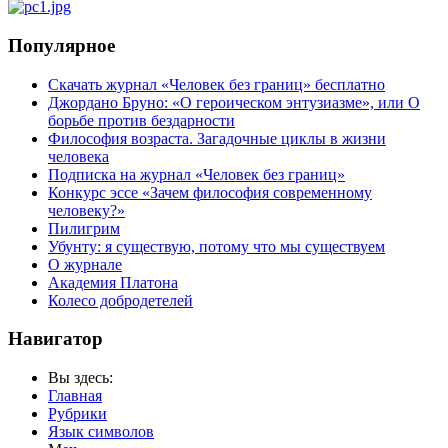
Популярное
Скачать журнал «Человек без границ» бесплатно
Джордано Бруно: «О героическом энтузиазме», или О
борьбе против бездарности
Философия возраста. Загадочные циклы в жизни
человека
Подписка на журнал «Человек без границ»
Конкурс эссе «Зачем философия современному
человеку?»
Пилигрим
Убунту: я существую, потому что мы существуем
О журнале
Академия Платона
Колесо добродетелей
Навигатор
Вы здесь:
Главная
Рубрики
Язык символов