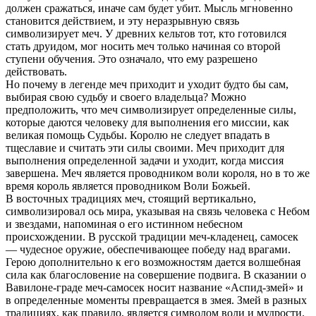
должен сражаться, иначе сам будет убит. Мысль мгновенно
становится действием, и эту неразрывную связь
символизирует меч. У древних кельтов тот, кто готовился
стать друидом, мог носить меч только начиная со второй
ступени обучения. Это означало, что ему разрешено
действовать.
Но почему в легенде меч приходит и уходит будто бы сам,
выбирая свою судьбу и своего владельца? Можно
предположить, что меч символизирует определенные силы,
которые даются человеку для выполнения его миссии, как
великая помощь Судьбы. Королю не следует впадать в
тщеславие и считать эти силы своими. Меч приходит для
выполнения определенной задачи и уходит, когда миссия
завершена. Меч является проводником воли короля, но в то же
время король является проводником Воли Божьей.
В восточных традициях меч, стоящий вертикально,
символизировал ось мира, указывая на связь человека с Небом
и звездами, напоминая о его истинном небесном
происхождении. В русской традиции меч-кладенец, самосек
— чудесное оружие, обеспечивающее победу над врагами.
Герою дополнительно к его возможностям дается волшебная
сила как благословение на совершение подвига. В сказании о
Вавилоне-граде меч-самосек носит название «Аспид-змей» и
в определенные моменты превращается в змея. Змей в разных
традициях, как правило, является символом воли и мудрости.