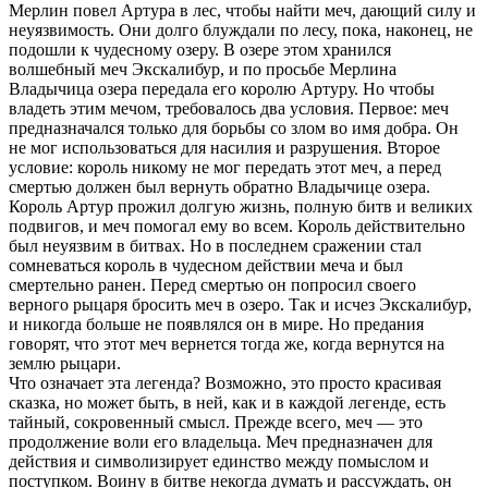
Мерлин повел Артура в лес, чтобы найти меч, дающий силу и
неуязвимость. Они долго блуждали по лесу, пока, наконец, не
подошли к чудесному озеру. В озере этом хранился
волшебный меч Экскалибур, и по просьбе Мерлина
Владычица озера передала его королю Артуру. Но чтобы
владеть этим мечом, требовалось два условия. Первое: меч
предназначался только для борьбы со злом во имя добра. Он
не мог использоваться для насилия и разрушения. Второе
условие: король никому не мог передать этот меч, а перед
смертью должен был вернуть обратно Владычице озера.
Король Артур прожил долгую жизнь, полную битв и великих
подвигов, и меч помогал ему во всем. Король действительно
был неуязвим в битвах. Но в последнем сражении стал
сомневаться король в чудесном действии меча и был
смертельно ранен. Перед смертью он попросил своего
верного рыцаря бросить меч в озеро. Так и исчез Экскалибур,
и никогда больше не появлялся он в мире. Но предания
говорят, что этот меч вернется тогда же, когда вернутся на
землю рыцари.
Что означает эта легенда? Возможно, это просто красивая
сказка, но может быть, в ней, как и в каждой легенде, есть
тайный, сокровенный смысл. Прежде всего, меч — это
продолжение воли его владельца. Меч предназначен для
действия и символизирует единство между помыслом и
поступком. Воину в битве некогда думать и рассуждать, он