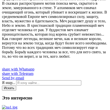
В сказках распространен мотив поиска меча, скрытого в
земле, замурованного в стене. У алхимиков меч означал
очищающий огонь, который убивает и воскрешает к жизни. В
средневековой Европе меч символизировал силу, защиту,
власть, мужество и бдительность. Меч разделяет душу и тело,
Небо и землю. В христианской традиции пламенеющий меч
отделяет человека от рая. У буддистов меч означает
проницательность, которая под корень срубает невежество...
Как говорят легенды, великие мечи, как и великие короли,
вернутся на землю тогда, когда будут более всего необходимы.
Потому что во всех традициях меч символизирует еще и
борьбу. Борьбу каждого человека за все, что для него свято, за
то, во что он верит, и за тех, кого любит.
share with Whatsapp
share with Telegram
Send by email
Я ищу...
Искать
Это интересно