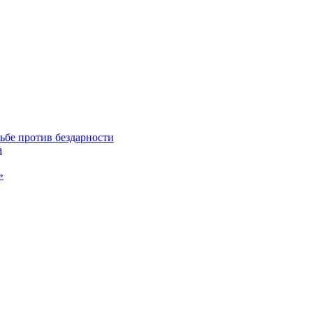
ьбе против бездарности
а
»