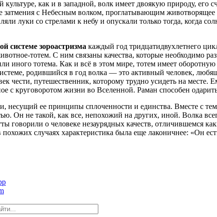
й культуре, как и в западной, волк имеет двоякую природу, его 
е затмения с Небесным волком, проглатывающим животворящее 
ли луки со стрелами к небу и опускали только тогда, когда сол
ой системе зороастризма
каждый год тридцатидвухлетнего цик
вотное-тотем. С ним связаны качества, которые необходимо раз
или иного тотема. Как и всё в этом мире, тотем имеет оборотну
системе, родившийся в год волка — это активный человек, любя
век чести, путешественник, которому трудно усидеть на месте. 
ое с круговоротом жизни во Вселенной. Раман способен одарить
и, несущий ее принципы сплоченности и единства. Вместе с те
ью. Он не такой, как все, непохожий на других, иной. Волка в
тты говорили о человеке незаурядных качеств, отличившемся ка
 похожих случаях характеристика была еще лаконичнее: «Он ест
pp
am