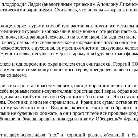
й плодородия Ладой (аналогичным греческим Аполлону Ликейско
онетическими вариациями. Считалось, что волхвы — жрецы и во
олицетворяет сурьму, способную растворять почти все металлы 
соединения сурьмы изображали в виде волка с открытой пастью
ен волк, пожирающий лежащего на земле царя. На заднем плане 
м берегу озера. Это символическое изображение способа очистки
еское золото, а духовная, внутренняя чистота, связующая челов
 «очистителя», несущего смерть старому для будущей трансформ
лков и одновременно охранителем стад считался св. Георгий (Ю
кже имеющий символику солнечного героя, преодолевающего огр
ва со змеем).
ристики: он стал врагом человека, олицетворением нечистой си
себе верными псами-служителями христианской веры, образ вол
 одним из атрибутов святого Франциска Ассизского. Это связано
м. Охотники с ним не справились, а Франциск сумел остановит
этому заслужил смерть. Видишь, окрестные жители собрались, 
льше не будешь их обижать, а они простят тебе все прошлые оби
 больше не будешь вредить никогда и никому. Обещаешь?» Фран
ит из двух иероглифов: "пес" и "хороший, респектабельный" и бу