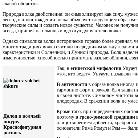
славой оборотня…
Природа волка двойственна: он символизирует как силу, мужеств
легенд о происхождении волка объясняет следующим образом: б
творческие силы и создать новое существо. Человек не получилс
всегда, пришел на помощь и вдохнул душу в тело волка.
Однако символика волка исторически гораздо более древняя, 
многих традициях волка считали посредником между людьми 
характеристики и Солнечной, и Лунной природы. Волк наделе
изменчивостью, способностью принимать разные обличия, свя
Так, в
египетской мифологии
Упуаут 
«тот, кто ведет». Упуаута называли 
В античности
в образе волка иногда 
гармонию форм и звуков, был защитн
в своей чистоте. Символом чистоты в
плодородия. В сражении волк не умее
Кроме того, при определенных обсто
Долон в волчьей
поэтому
в греко-римской традиции
в
шкуре.
олицетворением доблести, храбрости 
Краснофигурная
основатели Рима Ромул и Рем — был
роспись