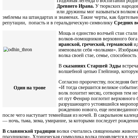
Подобная легенда о воспитании родо
Древнего Ирана.
У тюркских народов
или дружины мог называться волком 
эмблемы на штандартах и знаменах. Такие черты, как бдительн
репутации, попасть и в геральдическую символику
Средних в
Мощь и единство волчьей стаи стал
волков-помощников верховного бога
иранской, греческой, германской
и
именовали себя «волками». Изображе
волка своей стае, семье, способност
В
сказаниях Старшей Эдды
встреча
волшебной цепью Глейпнир, которую
Согласно пророчеству, последняя бит
«И тогда свершится великое событие:
Один на троне
волк похитит месяц, сотворив тем не
от пут Фенрир поглотит верховного б
разрушающего устоявшийся миропоря
рождению нового, еще неизведанног
после чего наступает темнейшая из ночей. В сакральном кален
— ночь, тьма, зима, умирание, за которыми последует рождени
В славянской традиции
волки считались священными животным
праздником». Хтоническая символика волка проявляется в русс