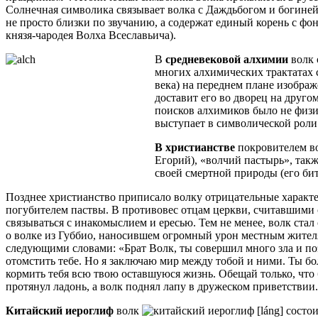
Солнечная символика связывает волка с Даждьбогом и богине
не просто близки по звучанию, а содержат единый корень с ф
князя-чародея Волха Всеславьича).
В
средневековой алхимии
волк 
многих алхимических трактатах 
века) на переднем плане изображ
доставит его во дворец на друго
поисков алхимиков было не физич
выступает в символической роли
В христианстве
покровителем во
Егорий), «волчий пастырь», та
своей смертной природы (его бит
Позднее христианство приписало волку отрицательные характе
погубителем паствы. В противовес отцам церкви, считавшими 
связываться с инакомыслием и ересью. Тем не менее, волк стал
о волке из Губбио, наносившем огромный урон местным жителя
следующими словами: «Брат Волк, ты совершил много зла и по
отомстить тебе. Но я заключаю мир между тобой и ними. Ты бо
кормить тебя всю твою оставшуюся жизнь. Обещай только, что
протянул ладонь, а волк поднял лапу в дружеском приветствии.
Китайский иероглиф
волк
[láng] состо