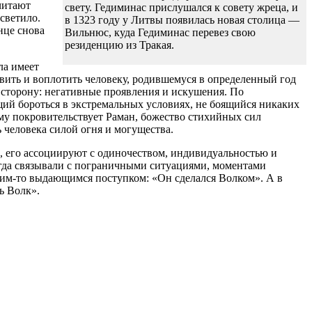
считают
свету. Гедиминас прислушался к совету жреца, и
светило.
в 1323 году у Литвы появилась новая столица —
нце снова
Вильнюс, куда Гедиминас перевез свою
резиденцию из Тракая.
ла имеет
вить и воплотить человеку, родившемуся в определенный год
ю сторону: негативные проявления и искушения. По
щий бороться в экстремальных условиях, не боящийся никаких
Ему покровительствует Раман, божество стихийных сил
 человека силой огня и могущества.
м, его ассоциируют с одиночеством, индивидуальностью и
сегда связывали с пограничными ситуациями, моментами
ким-то выдающимся поступком: «Он сделался Волком». А в
ь Волк».