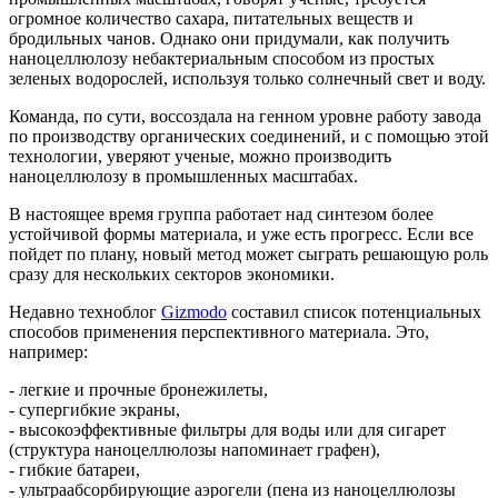
огромное количество сахара, питательных веществ и
бродильных чанов. Однако они придумали, как получить
наноцеллюлозу небактериальным способом из простых
зеленых водорослей, используя только солнечный свет и воду.
Команда, по сути, воссоздала на генном уровне работу завода
по производству органических соединений, и с помощью этой
технологии, уверяют ученые, можно производить
наноцеллюлозу в промышленных масштабах.
В настоящее время группа работает над синтезом более
устойчивой формы материала, и уже есть прогресс. Если все
пойдет по плану, новый метод может сыграть решающую роль
сразу для нескольких секторов экономики.
Недавно техноблог
Gizmodo
составил список потенциальных
способов применения перспективного материала. Это,
например:
- легкие и прочные бронежилеты,
- супергибкие экраны,
- высокоэффективные фильтры для воды или для сигарет
(структура наноцеллюлозы напоминает графен),
- гибкие батареи,
- ультраабсорбирующие аэрогели (пена из наноцеллюлозы