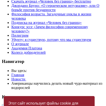
Скачать журнал «Человек без границ» бесплатно
Джордано Бруно: «О героическом энтузиазме», или О
борьбе против бездарности
Философия возраста. Загадочные циклы в жизни
человека
Подписка на журнал «Человек без границ»
Конкурс эссе «Зачем философия современному
человеку?»
Пилигрим
Убунту: я существую, потому что мы существуем
О журнале
Академия Платона
Колесо добродетелей
Навигатор
Вы здесь:
Главная
Новости
Американцы научились делать новый чудо-материал из
водорослей
Купить журнал
Этот сайт использует файлы cookie для