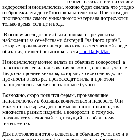
точнее из созданной на основе
водорослей наноцеллюлозы, можно будет сделать что угодно -
от бронежилета до гибкого экрана телефона. При этом для
производства самого уникального материала потребуются
только время, солнце и вода.
В основу исследования были положены результаты
наблюдения за семействами бактерий "чайного гриба",
которые производят наноцеллюлозу в естественной среде
обитания, пишет британская газета
The Daily Mail
.
Наноцеллюлозу можно делать из обычных водорослей, а
перспективы ее использования огромны, считают ученые.
Ведь она прочнее кевлара, который, в свою очередь, по
прочности в пять раз превосходит сталь, и при этом
наноцеллюлоза может быть тоньше бумаги.
Возможно, скоро появятся фермы, производящие
наноцеллюлозу в больших количествах и недорого. Она
может стать сырьем для промышленного производства
множества разных изделий, а водоросли, к тому же,
поглощают углекислый газ, ведущий к глобальному
потеплению.
Для изготовления этого вещества в обычных условиях и в
промышленных масштабах, говорят ученые, требуется