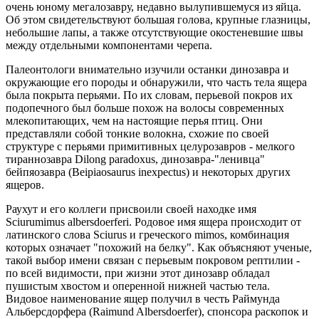
очень юному мегалозавру, недавно вылупившемуся из яйца.
Об этом свидетельствуют большая голова, крупные глазницы,
небольшие лапы, а также отсутствующие окостеневшие швы
между отдельными компонентами черепа.
Палеонтологи внимательно изучили останки динозавра и
окружающие его породы и обнаружили, что часть тела ящера
была покрыта перьями. По их словам, перьевой покров их
подопечного был больше похож на волосы современных
млекопитающих, чем на настоящие перья птиц. Они
представляли собой тонкие волокна, схожие по своей
структуре с перьями примитивных целурозавров - мелкого
тираннозавра Dilong paradoxus, динозавра-"ленивца"
бейпяозавра (Beipiaosaurus inexpectus) и некоторых других
ящеров.
Раухут и его коллеги присвоили своей находке имя
Sciurumimus albersdoerferi. Родовое имя ящера происходит от
латинского слова Sciurus и греческого mimos, комбинация
которых означает "похожий на белку". Как объясняют ученые,
такой выбор имени связан с перьевым покровом рептилии -
по всей видимости, при жизни этот динозавр обладал
пушистым хвостом и оперенной нижней частью тела.
Видовое наименование ящер получил в честь Раймунда
Альберсдорфера (Raimund Albersdoerfer), спонсора раскопок и