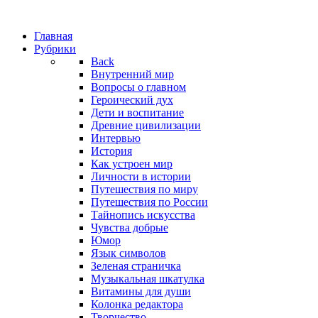
Главная
Рубрики
Back
Внутренний мир
Вопросы о главном
Героический дух
Дети и воспитание
Древние цивилизации
Интервью
История
Как устроен мир
Личности в истории
Путешествия по миру
Путешествия по России
Тайнопись искусства
Чувства добрые
Юмор
Язык символов
Зеленая страничка
Музыкальная шкатулка
Витамины для души
Колонка редактора
Творчество