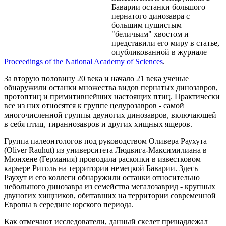
Баварии останки большого
пернатого динозавра с
большим пушистым
"беличьим" хвостом и
представили его миру в статье,
опубликованной в журнале
Proceedings of the National Academy of Sciences
.
За вторую половину 20 века и начало 21 века ученые
обнаружили останки множества видов пернатых динозавров,
протоптиц и примитивнейших настоящих птиц. Практически
все из них относятся к группе целурозавров - самой
многочисленной группы двуногих динозавров, включающей
в себя птиц, тираннозавров и других хищных ящеров.
Группа палеонтологов под руководством Оливера Раухута
(Oliver Rauhut) из университета Людвига-Максимилиана в
Мюнхене (Германия) проводила раскопки в известковом
карьере Риголь на территории немецкой Баварии. Здесь
Раухут и его коллеги обнаружили останки относительно
небольшого динозавра из семейства мегалозаврид - крупных
двуногих хищников, обитавших на территории современной
Европы в середине юрского периода.
Как отмечают исследователи, данный скелет принадлежал