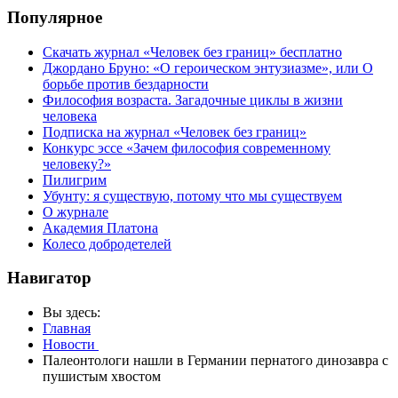
Популярное
Скачать журнал «Человек без границ» бесплатно
Джордано Бруно: «О героическом энтузиазме», или О
борьбе против бездарности
Философия возраста. Загадочные циклы в жизни
человека
Подписка на журнал «Человек без границ»
Конкурс эссе «Зачем философия современному
человеку?»
Пилигрим
Убунту: я существую, потому что мы существуем
О журнале
Академия Платона
Колесо добродетелей
Навигатор
Вы здесь:
Главная
Новости
Палеонтологи нашли в Германии пернатого динозавра с
пушистым хвостом