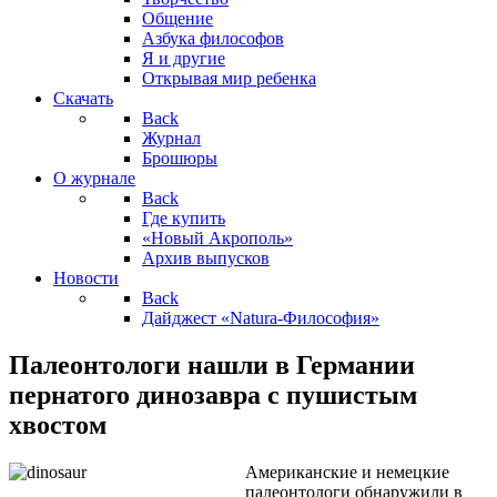
Общение
Азбука философов
Я и другие
Открывая мир ребенка
Скачать
Back
Журнал
Брошюры
О журнале
Back
Где купить
«Новый Акрополь»
Архив выпусков
Новости
Back
Дайджест «Natura-Философия»
Палеонтологи нашли в Германии
пернатого динозавра с пушистым
хвостом
Американские и немецкие
палеонтологи обнаружили в