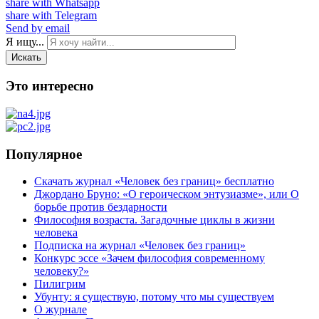
share with Whatsapp
share with Telegram
Send by email
Я ищу...
Искать
Это интересно
Популярное
Скачать журнал «Человек без границ» бесплатно
Джордано Бруно: «О героическом энтузиазме», или О
борьбе против бездарности
Философия возраста. Загадочные циклы в жизни
человека
Подписка на журнал «Человек без границ»
Конкурс эссе «Зачем философия современному
человеку?»
Пилигрим
Убунту: я существую, потому что мы существуем
О журнале