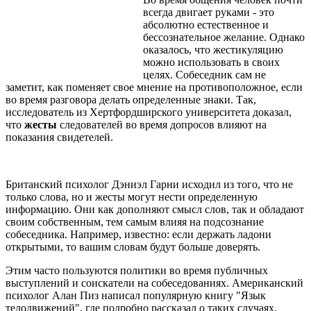
всегда двигает руками - это
абсолютно естественное и
бессознательное желание. Однако
оказалось, что жестикуляцию
можно использовать в своих
целях. Собеседник сам не
заметит, как поменяет свое мнение на противоположное, если
во время разговора делать определенные знаки. Так,
исследователь из Хертфордширского университета доказал,
что
жесты
следователей во время допросов влияют на
показания свидетелей.
Британский психолог Дэниэл Гарни исходил из того, что не
только слова, но и жесты могут нести определенную
информацию. Они как дополняют смысл слов, так и обладают
своим собственным, тем самым влияя на подсознание
собеседника. Например, известно: если держать ладони
открытыми, то вашим словам будут больше доверять.
Этим часто пользуются политики во время публичных
выступлений и соискатели на собеседованиях. Американский
психолог Алан Пиз написал популярную книгу "Язык
телодвижений", где подробно рассказал о таких случаях.