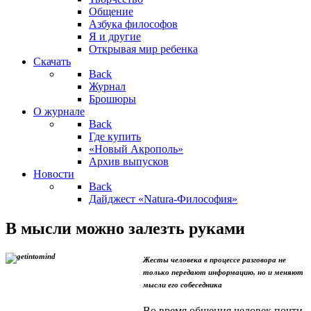
Общение
Азбука философов
Я и другие
Открывая мир ребенка
Скачать
Back
Журнал
Брошюры
О журнале
Back
Где купить
«Новый Акрополь»
Архив выпусков
Новости
Back
Дайджест «Natura-Философия»
В мысли можно залезть руками
Жесты человека в процессе разговора не
только передают информацию, но и меняют
мысли его собеседника
Во время общения человек почти