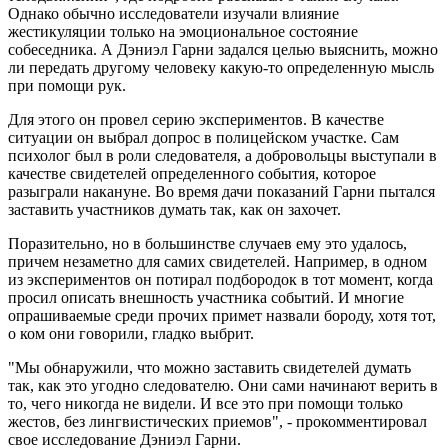
Однако обычно исследователи изучали влияние
жестикуляции только на эмоциональное состояние
собеседника. А Дэниэл Гарни задался целью выяснить, можно
ли передать другому человеку какую-то определенную мысль
при помощи рук.
Для этого он провел серию экспериментов. В качестве
ситуации он выбрал допрос в полицейском участке. Сам
психолог был в роли следователя, а добровольцы выступали в
качестве свидетелей определенного события, которое
разыграли накануне. Во время дачи показаний Гарни пытался
заставить участников думать так, как он захочет.
Поразительно, но в большинстве случаев ему это удалось,
причем незаметно для самих свидетелей. Например, в одном
из экспериментов он потирал подбородок в тот момент, когда
просил описать внешность участника событий. И многие
опрашиваемые среди прочих примет назвали бороду, хотя тот,
о ком они говорили, гладко выбрит.
"Мы обнаружили, что можно заставить свидетелей думать
так, как это угодно следователю. Они сами начинают верить в
то, чего никогда не видели. И все это при помощи только
жестов, без лингвистических приемов", - прокомментировал
свое исследование Дэниэл Гарни.