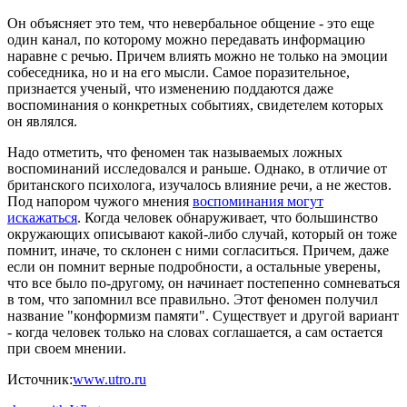
Он объясняет это тем, что невербальное общение - это еще
один канал, по которому можно передавать информацию
наравне с речью. Причем влиять можно не только на эмоции
собеседника, но и на его мысли. Самое поразительное,
признается ученый, что изменению поддаются даже
воспоминания о конкретных событиях, свидетелем которых
он являлся.
Надо отметить, что феномен так называемых ложных
воспоминаний исследовался и раньше. Однако, в отличие от
британского психолога, изучалось влияние речи, а не жестов.
Под напором чужого мнения
воспоминания могут
искажаться
. Когда человек обнаруживает, что большинство
окружающих описывают какой-либо случай, который он тоже
помнит, иначе, то склонен с ними согласиться. Причем, даже
если он помнит верные подробности, а остальные уверены,
что все было по-другому, он начинает постепенно сомневаться
в том, что запомнил все правильно. Этот феномен получил
название "конформизм памяти". Существует и другой вариант
- когда человек только на словах соглашается, а сам остается
при своем мнении.
Источник:
www.utro.ru