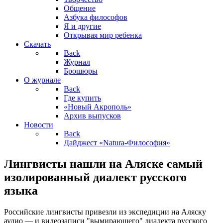
Общение
Азбука философов
Я и другие
Открывая мир ребенка
Скачать
Back
Журнал
Брошюры
О журнале
Back
Где купить
«Новый Акрополь»
Архив выпусков
Новости
Back
Дайджест «Natura-Философия»
Лингвисты нашли на Аляске самый
изолированный диалект русского
языка
Российские лингвисты привезли из экспедиции на Аляску
аудио — и видеозаписи "вымирающего" диалекта русского