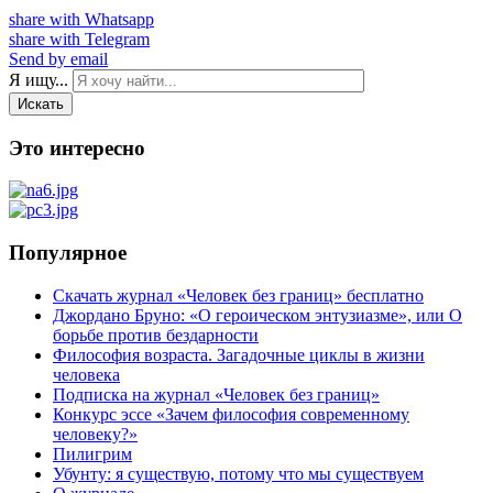
share with Whatsapp
share with Telegram
Send by email
Я ищу...
Искать
Это интересно
Популярное
Скачать журнал «Человек без границ» бесплатно
Джордано Бруно: «О героическом энтузиазме», или О
борьбе против бездарности
Философия возраста. Загадочные циклы в жизни
человека
Подписка на журнал «Человек без границ»
Конкурс эссе «Зачем философия современному
человеку?»
Пилигрим
Убунту: я существую, потому что мы существуем