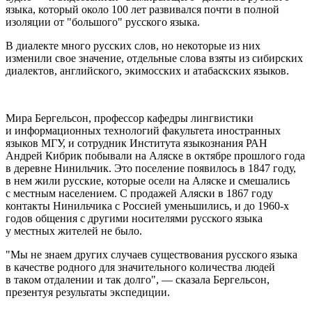
языка, который около 100 лет развивался почти в полной
изоляции от "большого" русского языка.
В диалекте много русских слов, но некоторые из них
изменили свое значение, отдельные слова взяты из сибирских
диалектов, английского, экимосских и атабаскских языков.
Мира Бергельсон, профессор кафедры лингвистики
и информационных технологий факультета иностранных
языков МГУ, и сотрудник Института языкознания РАН
Андрей Кибрик побывали на Аляске в октябре прошлого года
в деревне Нинильчик. Это поселение появилось в 1847 году,
в нем жили русские, которые осели на Аляске и смешались
с местным населением. С продажей Аляски в 1867 году
контакты Нинильчика с Россией уменьшились, и до 1960-х
годов общения с другими носителями русского языка
у местных жителей не было.
"Мы не знаем других случаев существования русского языка
в качестве родного для значительного количества людей
в таком отдалении и так долго", — сказала Бергельсон,
презентуя результаты экспедиции.