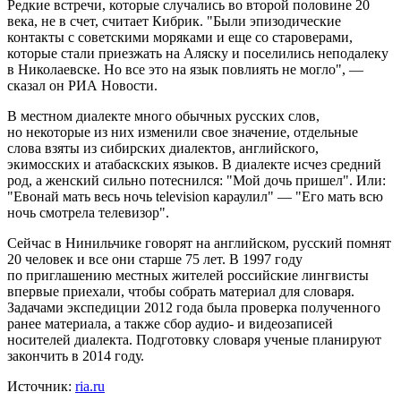
Редкие встречи, которые случались во второй половине 20
века, не в счет, считает Кибрик. "Были эпизодические
контакты с советскими моряками и еще со староверами,
которые стали приезжать на Аляску и поселились неподалеку
в Николаевске. Но все это на язык повлиять не могло", —
сказал он РИА Новости.
В местном диалекте много обычных русских слов,
но некоторые из них изменили свое значение, отдельные
слова взяты из сибирских диалектов, английского,
экимосских и атабаскских языков. В диалекте исчез средний
род, а женский сильно потеснился: "Мой дочь пришел". Или:
"Евонай мать весь ночь television караулил" — "Его мать всю
ночь смотрела телевизор".
Сейчас в Нинильчике говорят на английском, русский помнят
20 человек и все они старше 75 лет. В 1997 году
по приглашению местных жителей российские лингвисты
впервые приехали, чтобы собрать материал для словаря.
Задачами экспедиции 2012 года была проверка полученного
ранее материала, а также сбор аудио- и видеозаписей
носителей диалекта. Подготовку словаря ученые планируют
закончить в 2014 году.
Источник:
ria.ru