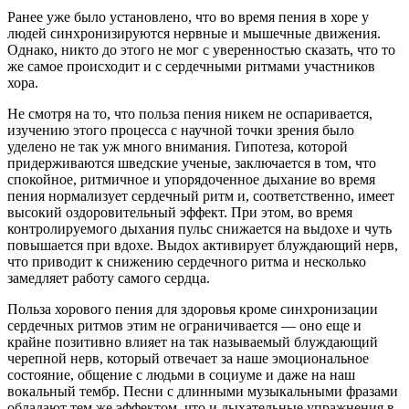
Ранее уже было установлено, что во время пения в хоре у
людей синхронизируются нервные и мышечные движения.
Однако, никто до этого не мог с уверенностью сказать, что то
же самое происходит и с сердечными ритмами участников
хора.
Не смотря на то, что польза пения никем не оспаривается,
изучению этого процесса с научной точки зрения было
уделено не так уж много внимания. Гипотеза, которой
придерживаются шведские ученые, заключается в том, что
спокойное, ритмичное и упорядоченное дыхание во время
пения нормализует сердечный ритм и, соответственно, имеет
высокий оздоровительный эффект. При этом, во время
контролируемого дыхания пульс снижается на выдохе и чуть
повышается при вдохе. Выдох активирует блуждающий нерв,
что приводит к снижению сердечного ритма и несколько
замедляет работу самого сердца.
Польза хорового пения для здоровья кроме синхронизации
сердечных ритмов этим не ограничивается — оно еще и
крайне позитивно влияет на так называемый блуждающий
черепной нерв, который отвечает за наше эмоциональное
состояние, общение с людьми в социуме и даже на наш
вокальный тембр. Песни с длинными музыкальными фразами
обладают тем же эффектом, что и дыхательные упражнения в