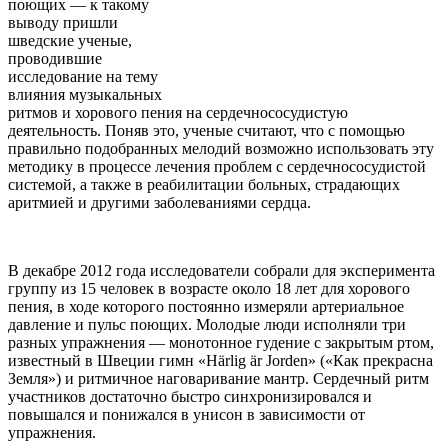
поющих — к такому
выводу пришли
шведские ученые,
проводившие
исследование на тему
влияния музыкальных
ритмов и хорового пения на сердечнососудистую
деятельность. Поняв это, ученые считают, что с помощью
правильно подобранных мелодий возможно использовать эту
методику в процессе лечения проблем с сердечнососудистой
системой, а также в реабилитации больных, страдающих
аритмией и другими заболеваниями сердца.
В декабре 2012 года исследователи собрали для эксперимента
группу из 15 человек в возрасте около 18 лет для хорового
пения, в ходе которого постоянно измеряли артериальное
давление и пульс поющих. Молодые люди исполняли три
разных упражнения — монотонное гудение с закрытым ртом,
известный в Швеции гимн «Härlig är Jorden» («Как прекрасна
Земля») и ритмичное наговаривание мантр. Сердечный ритм
участников достаточно быстро синхронизировался и
повышался и понижался в унисон в зависимости от
упражнения.