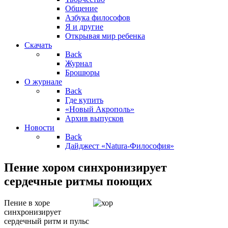
Общение
Азбука философов
Я и другие
Открывая мир ребенка
Скачать
Back
Журнал
Брошюры
О журнале
Back
Где купить
«Новый Акрополь»
Архив выпусков
Новости
Back
Дайджест «Natura-Философия»
Пение хором синхронизирует
сердечные ритмы поющих
Пение в хоре
синхронизирует
сердечный ритм и пульс