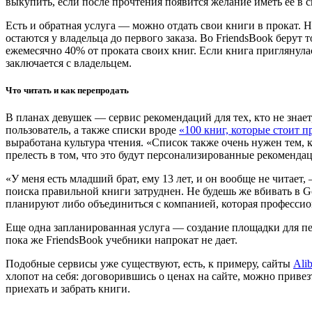
выкупить, если после прочтения появится желание иметь ее в 
Есть и обратная услуга — можно отдать свои книги в прокат. Н
остаются у владельца до первого заказа. Во FriendsBook берут
ежемесячно 40% от проката своих книг. Если книга приглянулас
заключается с владельцем.
Что читать и как перепродать
В планах девушек — сервис рекомендаций для тех, кто не знает,
пользователь, а также списки вроде
«100 книг, которые стоит п
выработана культура чтения. «Список также очень нужен тем, 
прелесть в том, что это будут персонализированные рекоменда
«У меня есть младший брат, ему 13 лет, и он вообще не читает
поиска правильной книги затруднен. Не будешь же вбивать в G
планируют либо объединиться с компанией, которая профессион
Еще одна запланированная услуга — создание площадки для пе
пока же FriendsBook учебники напрокат не дает.
Подобные сервисы уже существуют, есть, к примеру, сайты
Ali
хлопот на себя: договорившись о ценах на сайте, можно привез
приехать и забрать книги.