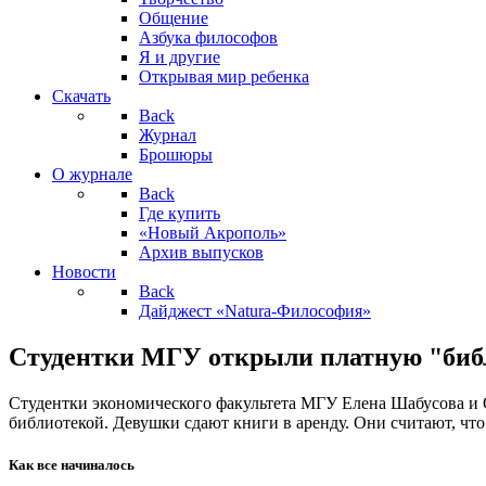
Общение
Азбука философов
Я и другие
Открывая мир ребенка
Скачать
Back
Журнал
Брошюры
О журнале
Back
Где купить
«Новый Акрополь»
Архив выпусков
Новости
Back
Дайджест «Natura-Философия»
Студентки МГУ открыли платную "биб
Студентки экономического факультета МГУ Елена Шабусова и О
библиотекой. Девушки сдают книги в аренду. Они считают, что
Как все начиналось