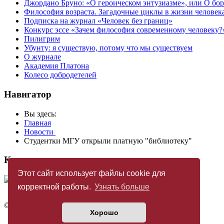
Джордано Бруно: «О героическом энтузиазме», или О бор
Философия возраста. Загадочные циклы в жизни человек
Подписка на журнал «Человек без границ»
Конкурс эссе «Зачем философия современному человеку?
Пилигрим
Убунту: я существую, потому что мы существуем
О журнале
Академия Платона
Колесо добродетелей
Навигатор
Вы здесь:
Главная
Новости
Студентки МГУ открыли платную "библиотеку"
Купить журнал
Этот сайт использует файлы cookie для
корректной работы.
Узнать больше
©
Издательство «Новый Акрополь»
2005 — 2026
Хорошо
Политика конфиденциальности