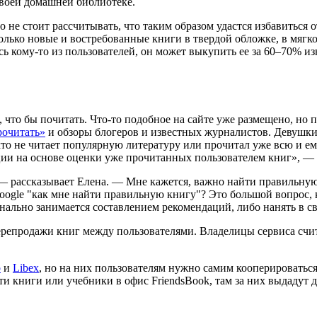
своей домашней библиотеке.
о не стоит рассчитывать, что таким образом удастся избавиться
 только новые и востребованные книги в твердой обложке, в мяг
ь кому-то из пользователей, он может выкупить ее за 60–70% из
 что бы почитать. Что-то подобное на сайте уже размещено, но п
рочитать»
и обзоры блогеров и известных журналистов. Девушки ж
кто не читает популярную литературу или прочитал уже всю и ем
ции на основе оценки уже прочитанных пользователем книг», — 
, — рассказывает Елена. — Мне кажется, важно найти правильную 
oogle "как мне найти правильную книгу"? Это большой вопрос, 
ально занимается составлением рекомендаций, либо нанять в св
репродажи книг между пользователями. Владелицы сервиса счита
b
и
Libex
, но на них пользователям нужно самим кооперироваться 
ти книги или учебники в офис FriendsBook, там за них выдадут д