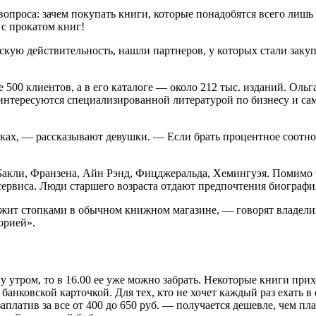
вопроса: зачем покупать книги, которые понадобятся всего лишь 
 с прокатом книг!
ую действительность, нашли партнеров, у которых стали закупа
ее 500 клиентов, а в его каталоге — около 212 тыс. изданий. Оль
 интересуются специализированной литературой по бизнесу и са
ках, — рассказывают девушки. — Если брать процентное соотно
акли, Франзена, Айн Рэнд, Фицджеральда, Хемингуэя. Помимо э
ервиса. Люди старшего возраста отдают предпочтения биографиям
 лежит стопками в обычном книжном магазине, — говорят владел
орией».
гу утром, то в 16.00 ее уже можно забрать. Некоторые книги при
 банковской карточкой. Для тех, кто не хочет каждый раз ехать 
заплатив за все от 400 до 650 руб. — получается дешевле, чем п