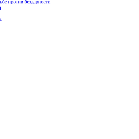
ьбе против бездарности
а
»