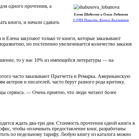
для одного прочтения, а
Елена Шабусова и Ольга Лобанова
© РИА Новости. Кирилл Каллиников
ть книги, и начали сдавать
га и Елена закупают только те книги, которые заказывают
моразвитию, но постепенно увеличивается количество заказов
шение, то у нас 10% из имеющейся литературы — на
того часто заказывают Пратчетта и Ремарка. Американскую
 актеров и писателей, часто берут разного рода критику.
ицы сервиса. — Очень приятно, что люди читают более
ходится ждать два-три дня. Стоимость прочтения одной книги в
в офис, чтобы оплачивать предоставление книг, разработаны
латить по недельному тарифу. Любую книгу из каталога можно