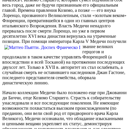
весь город, даже не будучи признанным его официальным
главой. Времена правления Козимо, а позже — его внука
Лоренцо, прозванного Великолепным, стали «золотым веком»
Флоренции, превратившейся в один из главных центров
итальянского Возрождения. Власть Медичи ненадолго
прервалась после смерти Лоренцо, но уже в первом
десятилетии XVI века династия вернулась на утраченные
позиции. При помощи
императора Карла V Медичи получили
звание великих
герцогов и
продолжали в таком качестве управлять Флоренцией (а
впоследствии и всей Тосканой) на протяжении последующих
двухсот лет. Только в XVII в. авторитет их стал ослабевать, а
случайная смерть не оставившего наследников Джан Гастоне,
последнего представителя семейства, оборвала
династическую линию.
Начало коллекции Медичи было положено еще при Джованни
ди Биччи, отце Козимо Старшего. Страсть к собирательству
унаследовали и все последующие поколения. Не имеющие
возможности похвастаться высоким происхождением (по
преданию, они вели свой род от придворного врача Карла
Великого), Медичи осознавали, что обладание изысканными
и ценными вещами укрепляет их статус, демонстрируя
образованность и культурность владельцев и, как следствие,