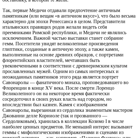
Так, первые Медичи отдавали предпочтение античным
памятникам (или вещам «в античном вкусе»), что было весьма
характерно для эпохи Ренессанса в целом. Представители
итальянских правящих родов желали видеть себя
преемниками Римской республики, и Медичи не являлись
исключением. Важной частью выставки станет собрание
гемм. Посетители увидят великолепные произведения
глиптики, созданные в античную эпоху, а также камеи,
выполненные на основе древних образцов, с портретами
флорентийских властителей, мечтавших быть
увековеченными в соответствии с древнеримским культом
прославленных мужей. Одним из самых интересных и
неожиданных памятников этого ряда является портрет
Савонаролы — фанатичного монаха, проповедовавшего во
Флоренции в конце XV века. После смерти Лоренцо
Великолепного он на некоторое время фактически
сосредоточил в своих руках власть над городом, но
впоследствии был казнен. Камея с изображением
Савонаролы, вырезанная из сердолика знаменитым мастером
Джованни делле Корниоле (так и прозванного —
Сердоликовым), хранилась в коллекции Козимо I в числе
наиболее ценных предметов. Не меньший интерес вызывают
геммы с мифологическими изображениями и сценами из
римской истории — как, например, «Падение Фаэтона» или