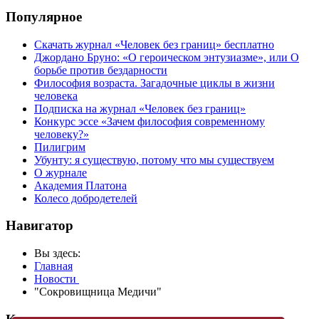
Популярное
Скачать журнал «Человек без границ» бесплатно
Джордано Бруно: «О героическом энтузиазме», или О
борьбе против бездарности
Философия возраста. Загадочные циклы в жизни
человека
Подписка на журнал «Человек без границ»
Конкурс эссе «Зачем философия современному
человеку?»
Пилигрим
Убунту: я существую, потому что мы существуем
О журнале
Академия Платона
Колесо добродетелей
Навигатор
Вы здесь:
Главная
Новости
"Cокровищница Медичи"