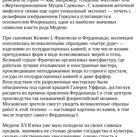
«Жертвоприношение Муция Сцеволы». С влиянием античной
мифологи связан еще один уникальный экспонат — печать с
рельефным изображением Геркулеса (считавшегося
основателем Флоренции), один из наиболее значимых
символов власти рода Медичи.
При сыновьях Козимо I, Франческо и Фердинандо, коллекция
пополнилась великолепными образцами «пьетре дуре» —
изделиями из полудрагоценных камней, в том числе вазами
причудливых форм в виде всевозможных зверей и птиц.
Великий герцог Франческо организовал мануфактуру, где
работали лучшие итальянские и иностранные мастера,
производившие неподражаемые вещи из горного хрусталя,
сосуды из полудрагоценных камней и даже фарфор.
Впоследствии эти разрозненные мастерские были
объединены под одной крышей Галереи Уффици, достигнув
расцвета во времена правления Фердинанда I и став центром
производства так называемой флорентийской мозаики.
Московские зрители смогут увидеть великолепные образцы
работ в этой технике — настоящие картины из камня, в том
числе портрет самого Фердинанда I.
Медичи XVII века уже мало походили на своих славных
предков, занимаясь не столько делами государства и культуры,
сколько собственными увеселениями, однако страсть к