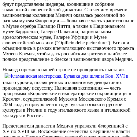
будут представлены шедевры, входившие в собрание
знаменитой флорентийской династии. С течением времени
великолепная коллекция Медичи оказалась рассеянной по
разным музеям Флоренции — большая ее часть хранится ныне
в Музее серебра Палаццо Питти, а также в Национальном
музее Барджелло, Галерее Палатина, национальном
археологическом музее, Галерее Уффици и Музее
флорентийской мозаики (“Opificio delle pietre dure”). Все они
объединились в рамках впечатляющего выставочного проекта
Музеев Кремля, чтобы дать российским зрителям наиболее
полное представление о блеске и великолепии двора Медичи.
Никогда преж
де в нашей стране не проводилось выставок
такого уровня, посвященных итальянскому декоративно-
прикладному искусству. Нынешняя экспозиция — часть
программы «Королевские и императорские сокровищницы в
Кремле», осуществляемой Музеями Московского Кремля с
2004 года, и приурочена к году русского языка и русской
культуры в Италии и году итальянского языка и итальянской
культуры в России.
Представители династии Медичи управляли Флоренцией с
XV по XVIII вв. Восхождение семейства к вершинам власти
началось с Козимо Старшего, который сумел подчинить себе