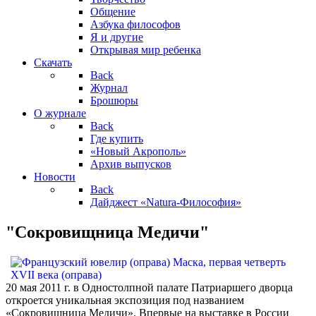
Общение
Азбука философов
Я и другие
Открывая мир ребенка
Скачать
Back
Журнал
Брошюры
О журнале
Back
Где купить
«Новый Акрополь»
Архив выпусков
Новости
Back
Дайджест «Natura-Философия»
"Cокровищница Медичи"
20 мая 2011 г. в Одностолпной палате Патриаршего дворца
откроется уникальная экспозиция под названием
«Сокровищница Медичи». Впервые на выставке в России