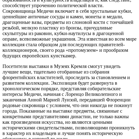
способствует упрочению политической власти.
Сокровищница Медичи включает в себя хрустальные кубки,
ценнейшие античные сосуды и камеи, монеты и медали,
драгоценные вазы, предметы из слоновой кости с тончайшей
резьбой, мелкую пластику из бронзы, причудливые
скульптуры из раковин, кубки-наутилусы в драгоценной
оправе, всевозможные украшения. Эта известная во всем мире
коллекция стала образцом для последующих правителей-
коллекционеров, своего рода «протомузеем» и прообразом
будущих европейских кунсткамер.
Посетители выставки в Музеях Кремля смогут увидеть
лучшие вещи, тщательно отобранные из собрания
флорентийских властителей, проследить за становлением и
развитием коллекции. Экспозиция будет развернута в
хронологическом порядке, представляя собирательские
интересы Медичи, начиная с Лоренцо Великолепного и
заканчивая Анной Марией Луизой, передавшей Флоренции
родовые сокровища с условием, что они никогда не покинут
города. Показанные на выставке предметы, связанные с
конкретными представителями династии, не только важны
как произведения искусства, но являются ценными
историческими свидетельствами, позволяющими проникнуть
в характер их владельцев и лучше понять историческую
обстановку, в которой те жили.