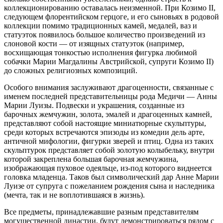
коллекционированию оставалась неизменной. При Козимо II,
следующем флорентийском герцоге, и его сыновьях в родовой
коллекции помимо традиционных камей, медалей, ваз и
статуэток появилось большое количество произведений из
слоновой кости — от изящных статуэток (например,
восхищающая тонкостью исполнения фигурка любимой
собачки Марии Магдалины Австрийской, супруги Козимо II)
до сложных религиозных композиций.
Особого внимания заслуживают драгоценности, связанные с
именем последней представительницы рода Медичи — Анны
Марии Луизы. Подвески и украшения, созданные из
барочных жемчужин, золота, эмалей и драгоценных камней,
представляют собой настоящие миниатюрные скульптуры,
среди которых встречаются эпизоды из комедии дель арте,
античной мифологии, фигурки зверей и птиц. Одна из таких
скульптурок представляет собой золотую колыбельку, внутри
которой закреплена большая барочная жемчужина,
изображающая пуховое одеяльце, из-под которого виднеется
головка младенца. Таков был символический дар Анне Марии
Луизе от супруга с пожеланием рождения сына и наследника
(мечта, так и не воплотившаяся в жизнь).
Все предметы, принадлежавшие разным представителям
могущественной династии, будут демонстрироваться рядом с