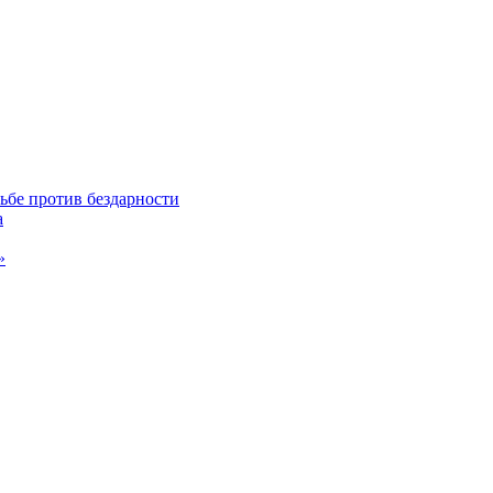
ьбе против бездарности
а
»