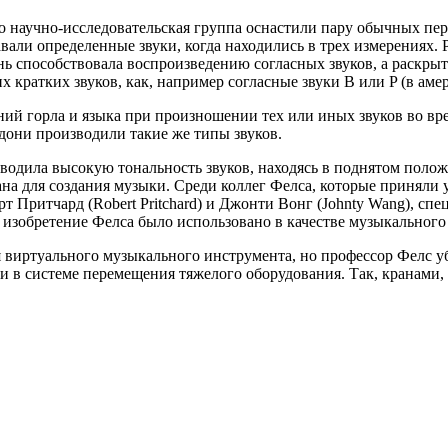
его научно-исследовательская группа оснастили пару обычных пе
али определенные звуки, когда находились в трех измерениях.
нь способствовала воспроизведению согласных звуков, а раскрыт
 кратких звуков, как, например согласные звуки B или P (в аме
ний горла и языка при произношении тех или иных звуков во вр
дони производили такие же типы звуков.
водила высокую тональность звуков, находясь в поднятом полож
а для создания музыки. Среди коллег Фелса, которые приняли у
 Притчард (Robert Pritchard) и Джонти Вонг (Johnty Wang), с
 изобретение Фелса было использовано в качестве музыкального
 виртуального музыкального инструмента, но профессор Фелс уб
ти в системе перемещения тяжелого оборудования. Так, кранами