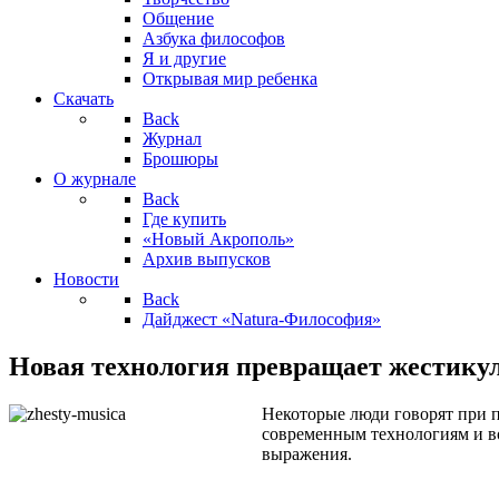
Общение
Азбука философов
Я и другие
Открывая мир ребенка
Скачать
Back
Журнал
Брошюры
О журнале
Back
Где купить
«Новый Акрополь»
Архив выпусков
Новости
Back
Дайджест «Natura-Философия»
Новая технология превращает жестику
Некоторые люди говорят при п
современным технологиям и в
выражения.