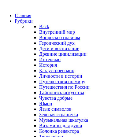
Главная
Рубрики
Back
Внутренний мир
Вопросы о главном
Героический дух
Дети и воспитание
Древние цивилизации
Интервью
История
Как устроен мир
Личности в истории
Путешествия по миру
Путешествия по России
Тайнопись искусства
Чувства добрые
Юмор
Язык символов
Зеленая страничка
Музыкальная шкатулка
Витамины для души
Колонка редактора
Творчество