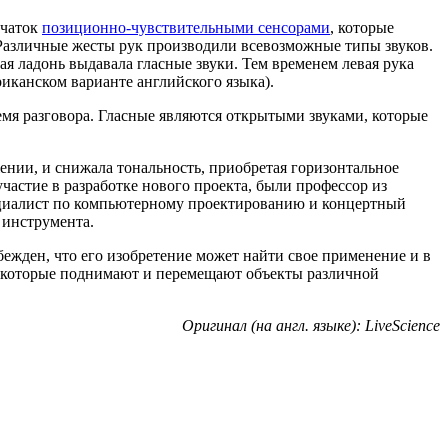
рчаток
позиционно-чувствительными сенсорами
, которые
 Различные жесты рук производили всевозможные типы звуков.
ая ладонь выдавала гласные звуки. Тем временем левая рука
риканском варианте английского языка).
емя разговора. Гласные являются открытыми звуками, которые
ении, и снижала тональность, приобретая горизонтальное
частие в разработке нового проекта, были профессор из
пециалист по компьютерному проектированию и концертный
 инструмента.
ежден, что его изобретение может найти свое применение и в
, которые поднимают и перемещают объекты различной
Оригинал (на англ. языке): LiveScience