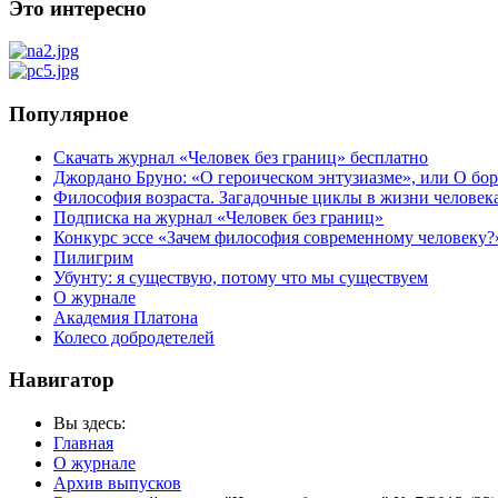
Это интересно
Популярное
Скачать журнал «Человек без границ» бесплатно
Джордано Бруно: «О героическом энтузиазме», или О бор
Философия возраста. Загадочные циклы в жизни человек
Подписка на журнал «Человек без границ»
Конкурс эссе «Зачем философия современному человеку?
Пилигрим
Убунту: я существую, потому что мы существуем
О журнале
Академия Платона
Колесо добродетелей
Навигатор
Вы здесь:
Главная
О журнале
Архив выпусков