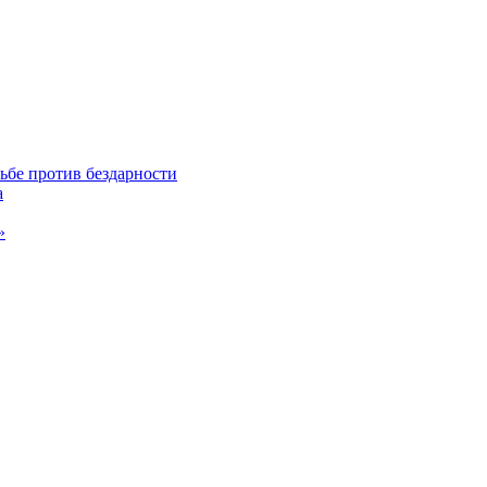
ьбе против бездарности
а
»