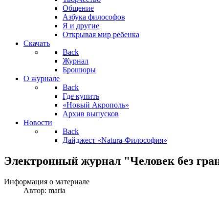
Общение
Азбука философов
Я и другие
Открывая мир ребенка
Скачать
Back
Журнал
Брошюры
О журнале
Back
Где купить
«Новый Акрополь»
Архив выпусков
Новости
Back
Дайджест «Natura-Философия»
Электронный журнал "Человек без гран
Информация о материале
Автор:
maria