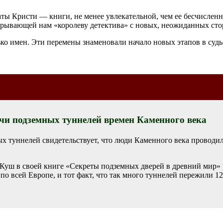
ты Кристи — книги, не менее увлекательной, чем ее бесчисле
крывающей нам «королеву детектива» с новых, неожиданных сто
ько имен. Эти перемены знаменовали начало новых этапов в су
чи подземных туннелей времен Каменного века
 туннелей свидетельствует, что люди Каменного века проводили 
Куш в своей книге «Секреты подземных дверей в древний мир» 
о всей Европе, и тот факт, что так много туннелей пережили 12 