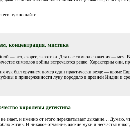
и его нужно найти.
зм, концентрация, мистика
йной — это, скорее, экзотика. Для нас символ сражения — меч. В
качестве символов войны встречаются редко. Характерны они, п
ия лук был оружием номер один практически везде — кроме Евро
 глубины и приверженности луку породило в древней Индии и 
рчество королевы детектива
не знает, и именно от этого перехватывает дыхание… Думаю, чт
блю жизнь. И никакое отчаяние, адские муки и несчастья никогда