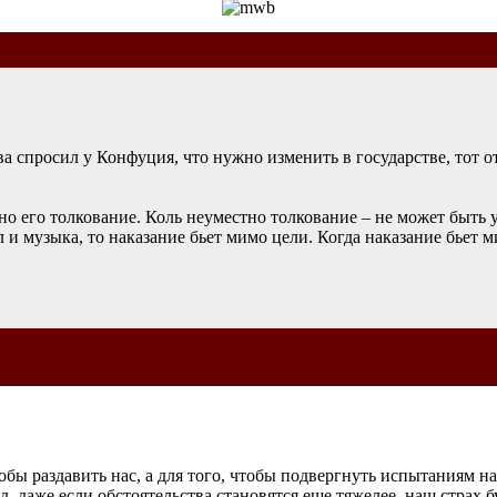
а спросил у Конфуция, что нужно изменить в государстве, тот о
но его толкование. Коль неуместно толкование – не может быть у
 и музыка, то наказание бьет мимо цели. Когда наказание бьет 
обы раздавить нас, а для того, чтобы подвергнуть испытаниям н
 даже если обстоятельства становятся еще тяжелее, наш страх 