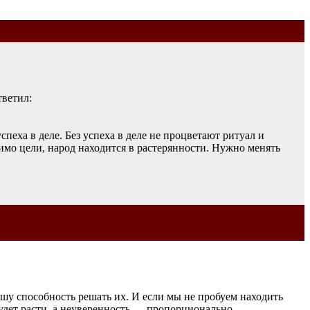
тветил:
спеха в деле. Без успеха в деле не процветают ритуал и
мимо цели, народ находится в растерянности. Нужно менять
ашу способность решать их. И если мы не пробуем находить
будет расти, а неуверенность — пропорционально