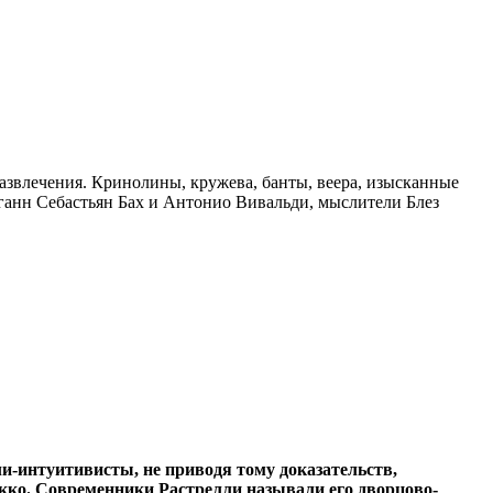
звлечения. Кринолины, кружева, банты, веера, изысканные
оганн Себастьян Бах и Антонио Вивальди, мыслители Блез
и-интуитивисты, не приводя тому доказательств,
кко. Современники Растрелли называли его дворцово-