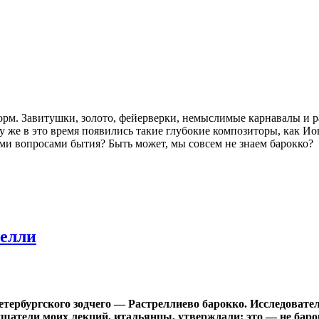
рм. Завитушки, золото, фейерверки, немыслимые карнавалы и ра
у же в это время появились такие глубокие композиторы, как И
ыми вопросами бытия? Быть может, мы совсем не знаем барокко?
релли
тербургского зодчего — Растреллиево барокко. Исследовател
шатели моих лекций, итальянцы, утверждали: это — не баро