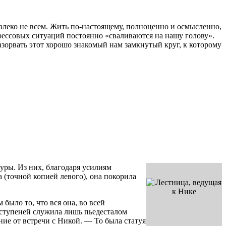
далеко не всем. Жить по-настоящему, полноценно и осмысленно,
рессовых ситуаций постоянно «сваливаются на нашу голову».
 разорвать этот хорошо знакомый нам замкнутый круг, к которому
уры. Из них, благодаря усилиям
 (точной копией левого), она покорила
было то, что вся она, во всей
е ступеней служила лишь пьедесталом
ие от встречи с Никой. — То была статуя