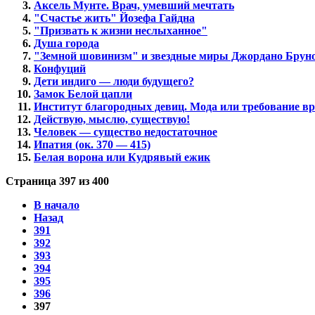
Аксель Мунте. Врач, умевший мечтать
"Счастье жить" Йозефа Гайдна
"Призвать к жизни неслыханное"
Душа города
"Земной шовинизм" и звездные миры Джордано Брун
Конфуций
Дети индиго — люди будущего?
Замок Белой цапли
Институт благородных девиц. Мода или требование в
Действую, мыслю, существую!
Человек — существо недостаточное
Ипатия (ок. 370 — 415)
Белая ворoна или Кудрявый ежик
Страница 397 из 400
В начало
Назад
391
392
393
394
395
396
397