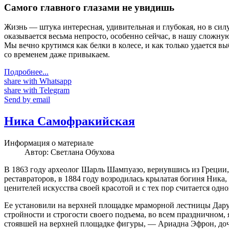
Самого главного глазами не увидишь
Жизнь — штука интересная, удивительная и глубокая, но в силу
оказывается весьма непросто, особенно сейчас, в нашу сложн
Мы вечно крутимся как белки в колесе, и как только удается вы
со временем даже привыкаем.
Подробнее...
share with Whatsapp
share with Telegram
Send by email
Ника Cамофракийская
Информация о материале
Автор:
Светлана Обухова
В 1863 году археолог Шарль Шампуазо, вернувшись из Греции,
реставраторов, в 1884 году возродилась крылатая богиня Ника,
ценителей искусства своей красотой и с тех пор считается од
Ее установили на верхней площадке мраморной лестницы Дару. «Л
стройности и строгости своего подъема, во всем праздничном,
стоявшей на верхней площадке фигуры, — Ариадна Эфрон, доч