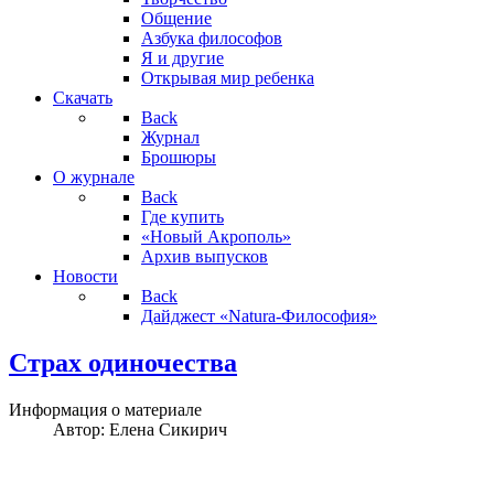
Общение
Азбука философов
Я и другие
Открывая мир ребенка
Скачать
Back
Журнал
Брошюры
О журнале
Back
Где купить
«Новый Акрополь»
Архив выпусков
Новости
Back
Дайджест «Natura-Философия»
Страх одиночества
Информация о материале
Автор:
Елена Сикирич