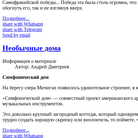
Самофракийской победы... Победа эта была столь огромна, чт
обогнуть его, так и не взглянув вверх.
Подробнее...
share with Whatsapp
share with Telegram
Send by email
Необычные дома
Информация о материале
Автор:
Андрей Дмитриев
Симфонический дом
На берегу озера Мичиган появилось удивительное строение, в
«Симфонический дом» — совместный проект американского арх
музыкальных инструментов.
Это довольно крупный загородный коттедж, который одноврем
трудно создать хорошую скрипку или виолончель, то поймете, 
Подробнее...
share with Whatsapp