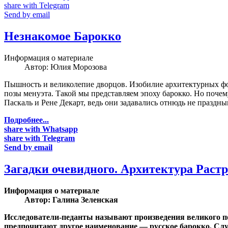
share with Telegram
Send by email
Незнакомое Барокко
Информация о материале
Автор:
Юлия Морозова
Пышность и великолепие дворцов. Изобилие архитектурных фо
позы менуэта. Такой мы представляем эпоху барокко. Но почем
Паскаль и Рене Декарт, ведь они задавались отнюдь не праздн
Подробнее...
share with Whatsapp
share with Telegram
Send by email
Загадки очевидного. Архитектура Раст
Информация о материале
Автор:
Галина Зеленская
Исследователи-педанты называют произведения великого пе
предпочитают другое наименование — русское барокко. Слу