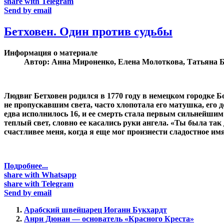
share with Telegram
Send by email
Бетховен. Один против судьбы
Информация о материале
Автор:
Анна Мироненко, Елена Молоткова, Татьяна 
Людвиг Бетховен родился в 1770 году в немецком городке Б
не пропускавшим света, часто хлопотала его матушка, его 
едва исполнилось 16, и ее смерть стала первым сильнейшим
теплый свет, словно ее касались руки ангела. «Ты была та
счастливее меня, когда я еще мог произнести сладостное им
Подробнее...
share with Whatsapp
share with Telegram
Send by email
Арабский швейцарец Иоганн Букхардт
Анри Дюнан — основатель «Красного Креста»