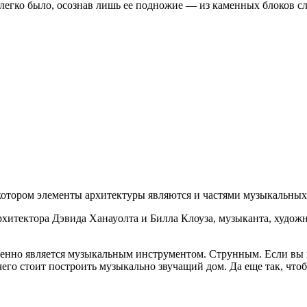
о легко было, осознав лишь ее подножие — из каменных блоков 
 котором элементы архитектуры являются и частями музыкальных
итектора Дэвида Ханауолта и Билла Клоуза, музыканта, художн
енно является музыкальным инструментом. Струнным. Если вы и
чего стоит построить музыкально звучащий дом. Да еще так, что