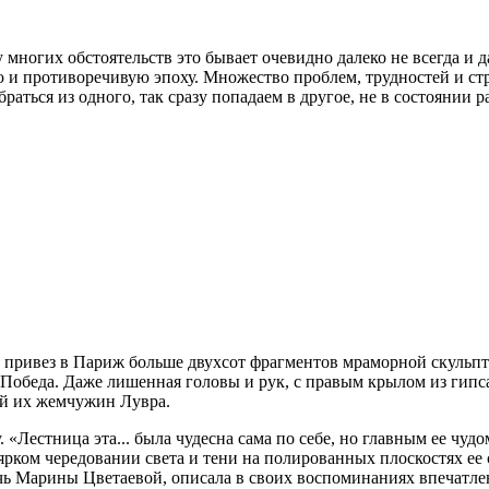
 многих обстоятельств это бывает очевидно далеко не всегда и 
ую и противоречивую эпоху. Множество проблем, трудностей и ст
браться из одного, так сразу попадаем в другое, не в состоянии
 привез в Париж больше двухсот фрагментов мраморной скульпт
 Победа. Даже лишенная головы и рук, с правым крылом из гипса
ной их жемчужин Лувра.
естница эта... была чудесна сама по себе, но главным ее чудом 
 ярком чередовании света и тени на полированных плоскостях е
ь Марины Цветаевой, описала в своих воспоминаниях впечатлен