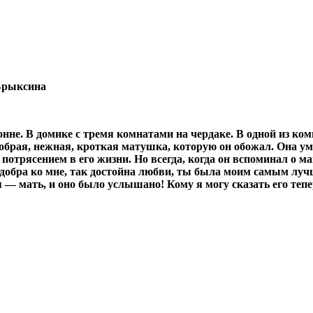
Брыксина
онне. В домике с тремя комнатами на чердаке. В одной из ко
добрая, нежная, кроткая матушка, которую он обожал. Она ум
 потрясением в его жизни. Но всегда, когда он вспоминал о 
к добра ко мне, так достойна любви, ты была моим самым лу
я — мать, и оно было услышано! Кому я могу сказать его тепе