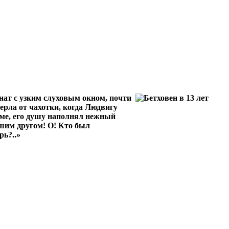
мнат с узким слуховым окном, почти
ерла от чахотки, когда Людвигу
маме, его душу наполнял нежный
чшим другом! О! Кто был
рь?..»