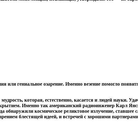
ния или гениальное озарение. Именно везение помогло появит
мудрость, которая, естественно, касается и людей науки. Уд
крытием. Именно так американский радиоинженер Карл Янск
года обнаружили космическое реликтовое излучение, ставшее
рением блестящей идеей, и встречей с хорошими партнерами 