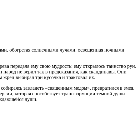
рами, обогретая солнечными лучами, освещенная ночными
ева передала ему свою мудрость: ему открылось таинство рун.
 народ не верил так в предсказания, как скандинавы. Они
м жрец выбирал три кусочка и трактовал их.
 собираясь завладеть «священным медом», превратился в змея,
нергии, которая способствует трансформации темной души
уждающейся души.