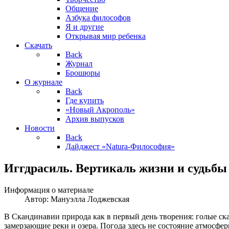
Общение
Азбука философов
Я и другие
Открывая мир ребенка
Скачать
Back
Журнал
Брошюры
О журнале
Back
Где купить
«Новый Акрополь»
Архив выпусков
Новости
Back
Дайджест «Natura-Философия»
Иггдрасиль. Вертикаль жизни и судьбы
Информация о материале
Автор:
Мануэлла Лоджевская
В Скандинавии природа как в первый день творения: голые ска
замерзающие реки и озера. Погода здесь не состояние атмосфе