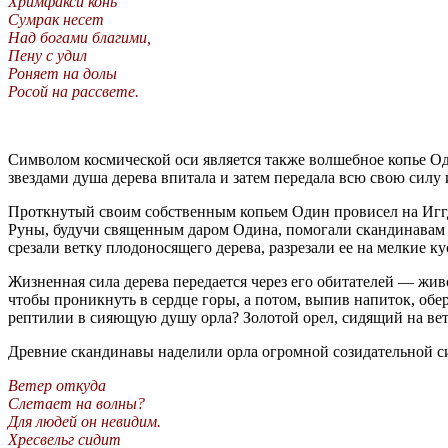
Хримфакси конь
Сумрак несет
Над богами благими,
Пену с удил
Роняет на долы
Росой на рассвете.
Символом космической оси является также волшебное копье Од
звездами душа дерева впитала и затем передала всю свою силу
Проткнутый своим собственным копьем Один провисел на Иггдра
Руны, будучи священным даром Одина, помогали скандинавам ра
срезали ветку плодоносящего дерева, разрезали ее на мелкие к
Жизненная сила дерева передается через его обитателей — жив
чтобы проникнуть в сердце горы, а потом, выпив напиток, об
рептилии в сияющую душу орла? Золотой орел, сидящий на ве
Древние скандинавы наделили орла огромной созидательной с
Ветер откуда
Слетает на волны?
Для людей он невидим.
Хресвельг сидит