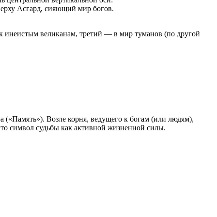
ерху Асгард, сияющий мир богов.
 к инеистым великанам, третий — в мир туманов (по другой
 («Память»). Возле корня, ведущего к богам (или людям),
 Это символ судьбы как активной жизненной силы.