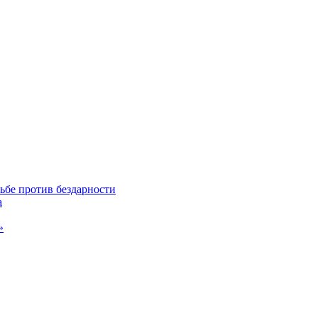
ьбе против бездарности
а
»