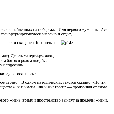
стволов, найденных на побережье. Имя первого мужчины, Аск,
ь, трансформирующуюся энергию и судьбу.
н велик и священен. Как ночью,
мле). Девять матерей-русалок,
ом богов и родом людей; а
з Иггдрасиль.
находящегося на земле.
рое дерево». В одном из эддических текстов сказано: «Почти
существам, чьи имена Лив и Ливтрасир — произошли от слова
ервого жизнь, время и пространство выйдут за пределы жизни,