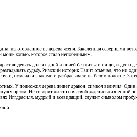
ина, изготовленное из дерева ясеня. Закаленная северными вет
 и мощь копью, которое стало непобедимым.
силе девять долгих дней и ночей без питья и пищи, и душа дер
згадывать судьбу. Римский историк Тацит отмечал, что ни один
усочки, помечали знаками и разбрасывали на белом полотне. Зате
отных. У подножия дерева живет дракон, символ величия. Один,
ернулся орлом. Не говорит ли это о высвобождении жизненной э
твях Иггдрасиля, мудрый и всевидящий, служит символом проб
илой: