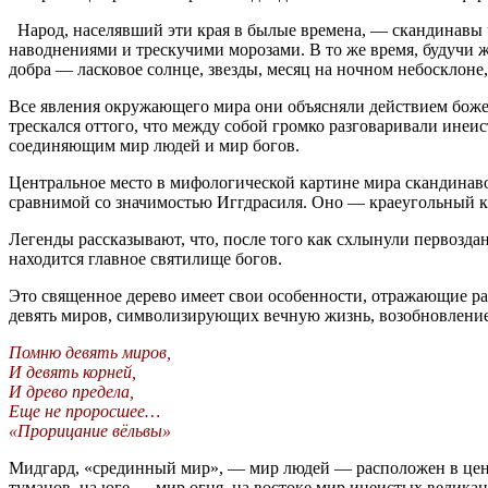
Народ, населявший эти края в былые времена, — скандинавы ч
наводнениями и трескучими морозами. В то же время, будучи
добра — ласковое солнце, звезды, месяц на ночном небосклоне,
Все явления окружающего мира они объясняли действием божест
трескался оттого, что между собой громко разговаривали инеи
соединяющим мир людей и мир богов.
Центральное место в мифологической картине мира скандинаво
сравнимой со значимостью Иггдрасиля. Оно — краеугольный к
Легенды рассказывают, что, после того как схлынули первоздан
находится главное святилище богов.
Это священное дерево имеет свои особенности, отражающие р
девять миров, символизирующих вечную жизнь, возобновление
Помню девять миров,
И девять корней,
И древо предела,
Еще не проросшее…
«Прорицание вёльвы»
Мидгард, «срединный мир», — мир людей — расположен в цент
туманов, на юге — мир огня, на востоке мир инеистых великано