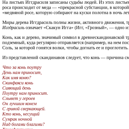
На листьях Иггдрасиля записаны судьбы людей. Из этих листь
роса происходит от меда — «прекрасной субстанции, в которой
«медвяной росе, которую собирают на куски полотна в ночь ле
Миры дерева Иггдрасиль полны жизни, активного движения, т
Иггдрасиль
означает «Скакун Игга» (Игг, «Грозный», — одно 
Конь, как и дерево, значимый символ в древнескандинавской т
подземный, куда регулярно отправляется (например, на нем пос
Соль, за которой гонятся волки, чтобы догнать ее и проглотит
Из представлений скандинавов следует, что конь — причина с
Что за конь поутру
День нам приносит,
Как имя коню?
Скинфакси конь
Сияющий день
Поутру нам приносит.
Слывет у героев
Он лучшим конем
С гривой сверкающей.
Кто конь, несущий
Сумрак ночной
Над богами благими?