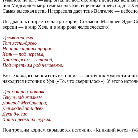
под Мидгардом мир темных эльфов, еще ниже преисподняя Хел
Самая высокая ветвь Иггдрасиля дает тень Валгалле — небесно
Иггдрасиль опирается на три корня. Согласно Младшей Эдде С
версии — в мир Хель и в мир рода человеческого).
Тремя корнями
Тот ясень-древо
На три страны пророс:
Хель — под первым,
Хримтурсам — второй,
Под третьим род человеков.
Возле каждого корня есть источник — источник мудрости и поз
находится источник Урд («То, что свершилось»). У этого исто
Три мощных потока
Текут над жильем
Дочерей Мёгдрасира;
Для людей эти девы —
Духи благие
Хоть предки их турсы.
Под третьим корнем скрывается источник «Кипящий котел» («Ис