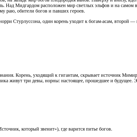
ь. Над Мидгардом расположен мир светлых эльфов и на самом в
му раю, обители богов и павших героев.
норри Стурлуссона, один корень уходит к богам-асам, второй —
нания. Корень, уходящий к гигантам, скрывает источник Мимира
чника живут три девы, норны: настоящее, прошедшее и будущее.
точник, который звенит»), где варится питье богов.