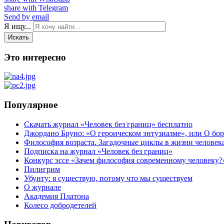
share with Telegram
Send by email
Я ищу...
Искать
Это интересно
Популярное
Скачать журнал «Человек без границ» бесплатно
Джордано Бруно: «О героическом энтузиазме», или О бор
Философия возраста. Загадочные циклы в жизни человек
Подписка на журнал «Человек без границ»
Конкурс эссе «Зачем философия современному человеку?
Пилигрим
Убунту: я существую, потому что мы существуем
О журнале
Академия Платона
Колесо добродетелей