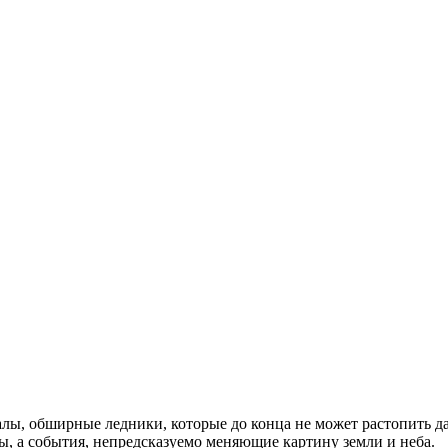
лы, обширные ледники, которые до конца не может растопить да
ры, а события, непредсказуемо меняющие картину земли и неба.