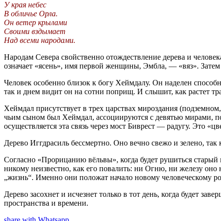
У края небес
В обличье Орла.
Он ветер крылами
Своими вздымает
Над всеми народами.
Народам Севера свойственно отождествление дерева и человека
означает «ясень», имя первой женщины, Эмбла, — «вяз». Зате
Человек особенно близок к богу Хеймдалу. Он наделен способ
так и днем видит он на сотни поприщ. И слышит, как растет тра
Хеймдал присутствует в трех царствах мироздания (подземном, 
чьим сыном был Хеймдал, ассоциируются с девятью мирами, 
осуществляется эта связь через мост Биврест — радугу. Это «ц
Дерево Иггдрасиль бессмертно. Оно вечно свежо и зелено, так 
Согласно «Прорицанию вёльвы», когда будет рушиться старый ми
никому неизвестно, как его повалить: ни Огню, ни железу он
„жизнь“. Именно они положат начало новому человеческому ро
Дерево засохнет и исчезнет только в тот день, когда будет зав
пространства и времени.
share with Whatsapp