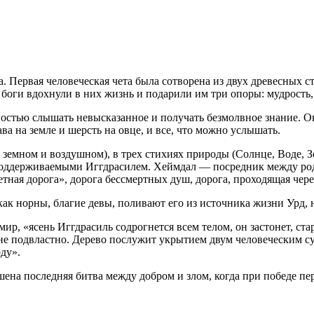
. Первая человеческая чета была сотворена из двух древесных 
м боги вдохнули в них жизнь и подарили им три опоры: мудрост
ностью слышать невысказанное и получать безмолвное знание. О
ва на земле и шерсть на овце, и все, что можно услышать.
земном и воздушном), в трех стихиях природы (Солнце, Воде, Зе
поддерживаемыми Иггдрасилем. Хеймдал — посредник между род
ветная дорога», дорога бессмертных душ, дорога, проходящая чере
как норны, благие девы, поливают его из источника жизни Урд, 
р, «ясень Иггдрасиль содрогнется всем телом, он застонет, ста
о не подвластно. Дерево послужит укрытием двум человеческим 
ду».
ершена последняя битва между добром и злом, когда при победе п