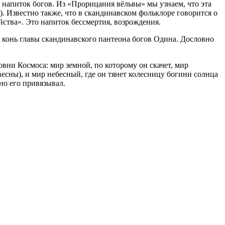
напиток богов. Из «Прорицания вёльвы» мы узнаем, что эта
). Известно также, что в скандинавском фольклоре говорится о
ства». Это напиток бессмертия, возрождения.
конь главы скандинавского пантеона богов Одина. Дословно
вни Космоса: мир земной, по которому он скачет, мир
весны), и мир небесный, где он тянет колесницу богини солнца
но его привязывал.