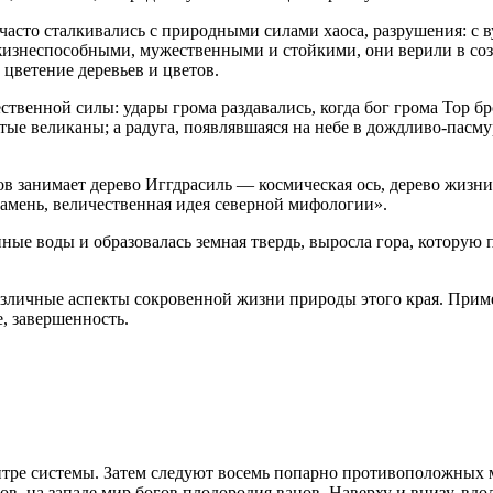
асто сталкивались с природными силами хаоса, разрушения: с в
 жизнеспособными, мужественными и стойкими, они верили в с
 цветение деревьев и цветов.
венной силы: удары грома раздавались, когда бог грома Тор бр
стые великаны; а радуга, появлявшаяся на небе в дождливо-пасм
в занимает дерево Иггдрасиль — космическая ось, дерево жизни
амень, величественная идея северной мифологии».
ные воды и образовалась земная твердь, выросла гора, которую 
азличные аспекты сокровенной жизни природы этого края. Прим
, завершенность.
ре системы. Затем следуют восемь попарно противоположных м
в, на западе мир богов плодородия ванов. Наверху и внизу, вдо