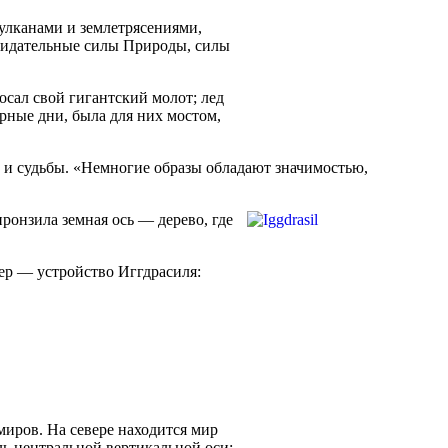
улканами и землетрясениями,
озидательные силы Природы, силы
осал свой гигантский молот; лед
урные дни, была для них мостом,
 и судьбы. «Немногие образы обладают значимостью,
пронзила земная ось — дерево, где
ер — устройство Иггдрасиля:
иров. На севере находится мир
ль центральной вертикальной оси: