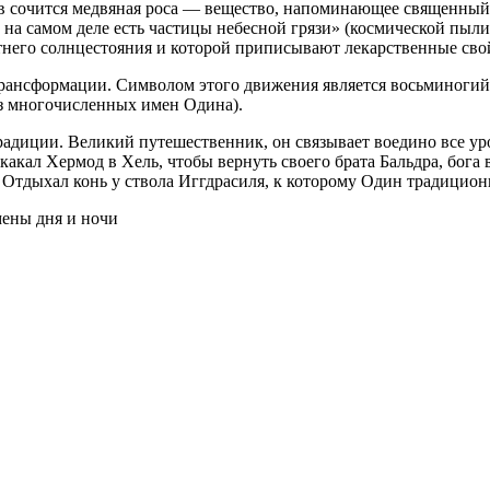
ев сочится медвяная роса — вещество, напоминающее священный 
 на самом деле есть частицы небесной грязи» (космической пыли
тнего солнцестояния и которой приписывают лекарственные свой
рансформации. Символом этого движения является восьминогий 
из многочисленных имен Одина).
радиции. Великий путешественник, он связывает воедино все уро
какал Хермод в Хель, чтобы вернуть своего брата Бальдра, бога 
ь. Отдыхал конь у ствола Иггдрасиля, к которому Один традицион
мены дня и ночи