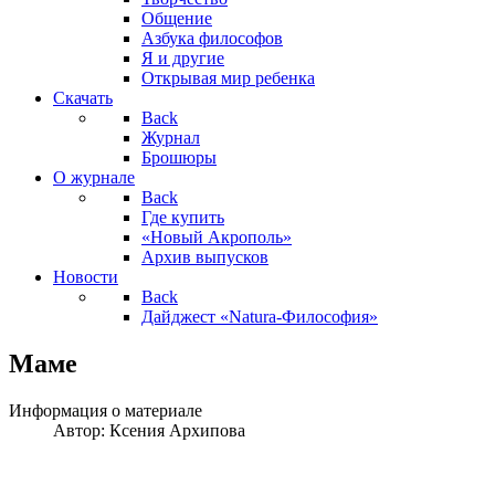
Общение
Азбука философов
Я и другие
Открывая мир ребенка
Скачать
Back
Журнал
Брошюры
О журнале
Back
Где купить
«Новый Акрополь»
Архив выпусков
Новости
Back
Дайджест «Natura-Философия»
Маме
Информация о материале
Автор:
Ксения Архипова