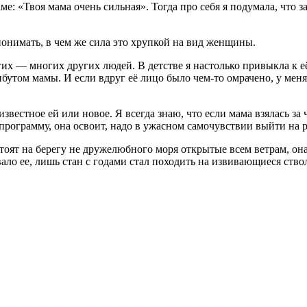
ме: «Твоя мама очень сильная». Тогда про себя я подумала, что з
понимать, в чем же сила это хрупкой на вид женщины.
ногих — многих других людей. В детстве я настолько привыкла к 
бутом мамы. И если вдруг её лицо было чем-то омрачено, у меня
звестное ей или новое. Я всегда знаю, что если мама взялась за ч
 программу, она освоит, надо в ужасном самочувствии выйти на
стоят на берегу не дружелюбного моря открытые всем ветрам, о
ало ее, лишь стан с годами стал походить на извивающиеся ство