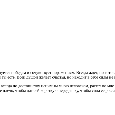
ется победам и сочувствует поражениям. Всегда ждет, но готова 
 ты есть. Всей душой желает счастья, но находит в себе силы не
 всегда по достоинству ценимым мною человеком, растет во мне
ое плечо, чтобы дать ей короткую передышку, чтобы сила ее росл