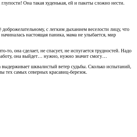
а глупости! Она такая худенькая, ей и пакеты сложно нести.
её доброжелательному, с легким дыханием веселости лицу, что
 начиналась настоящая паника, мама не улыбается, мир
то-то, она сделает, не спасует, не испугается трудностей. Надо
 работу, она выйдет… нужно, нужно значит смогу…
на выдерживает шквалистый ветер судьбы. Сколько испытаний,
лы тех самых северных красавиц-березок.