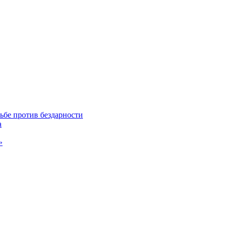
ьбе против бездарности
а
»