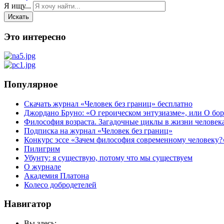
Я ищу...
Искать
Это интересно
Популярное
Скачать журнал «Человек без границ» бесплатно
Джордано Бруно: «О героическом энтузиазме», или О бор
Философия возраста. Загадочные циклы в жизни человек
Подписка на журнал «Человек без границ»
Конкурс эссе «Зачем философия современному человеку?
Пилигрим
Убунту: я существую, потому что мы существуем
О журнале
Академия Платона
Колесо добродетелей
Навигатор
Вы здесь: