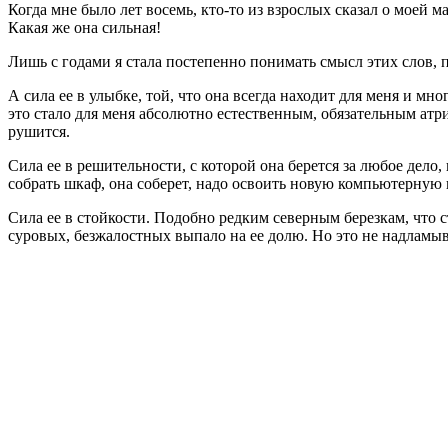
Когда мне было лет восемь, кто-то из взрослых сказал о моей ма
Какая же она сильная!
Лишь с годами я стала постепенно понимать смысл этих слов, 
А сила ее в улыбке, той, что она всегда находит для меня и м
это стало для меня абсолютно естественным, обязательным атри
рушится.
Сила ее в решительности, с которой она берется за любое дело, и
собрать шкаф, она соберет, надо освоить новую компьютерную
Сила ее в стойкости. Подобно редким северным березкам, что 
суровых, безжалостных выпало на ее долю. Но это не надламыв