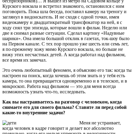
беспризорников)… Я вышел из метро на Садовом кольце у
Курского вокзала и встретил знакомого, остановился с ним
поговорить. Пока шла беседа, поставил камеру на треногу и
заглянул в видоискатель. И не сходя с одной точки, имея
видеокамеру и двадцатикратный трансфокатор на ней, я с
ходу снял три эпизода, которые вошли в фильм. Неделю или
две я снимал разные ситуации. Сделал картину «Надувные
шарики». Она имела большой отклик в газетах, ток-шоу было
на Первом канале. С тех пор прошло уже шесть или семь лет,
я по-прежнему хожу мимо Курского вокзала, но больше не
вижу этих несчастных детей. А когда работал над фильмом,
все время их замечал.
Это очень любопытный феномен, я объясняю его так: когда ты
настроен на поиск, когда хочешь об этом знать и у тебя есть
камера, то она превращается одновременно и в телескоп, и в
микроскоп. Работа над фильмом — это для меня всегда
возможность узнать что-то, исследовать.
Как вы настраиваетесь на разговор с человеком, когда
снимаете его для своего фильма? Ставите ли перед собой
какие-то внутренние задачи?
Меня не устраивает,
когда человек в кадре говорит и делает все абсолютно
правильно, когда его нельзя упрекнуть в нелогичности