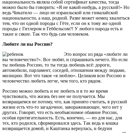
национальность являла собой сертификат качества, тогда
можно было бы говорить: «Я не какой-нибудь, а русский!» Но
ведь Чикатило — лицо не израильской или гималайской
национальности, а наш, родной. Разве может немец хвалиться
тем, что он одной породы с Гёте, если он к тому же одной
породы с Гитлером и Геббельсом?! У любого народа есть и
такие и сякие. Так что будь сам человеком.
Любите ли вы Россию?
Это вопрос из ряда «любите ли
вы человечество?». Все любят, и спрашивать нечего. Но если
ты любишь Россию, то ты тогда любишь всё: дороги,
автомобили, парламент, соседей, отношения между людьми,
милицию. Вот что такое «я люблю». Целиком всю Россию и
человечество любить легче, чем того, кто рядом.
Россию можно любить и не любить и в то же время
чувствовать, что жизнь без нее не получается. Мы
возвращаемся не потому, что, как принято считать, в русской
жизни есть что-то загадочное, завораживающее, чего нет у
других. Говорят, что есть необъяснимое обаяние России,
особая притягательность. Есть, конечно, — но для нас, для
тех, кто родился, сформировался здесь. Так ведь и кошка
возвращается домой, и Каштанка вернулась, и бедуин