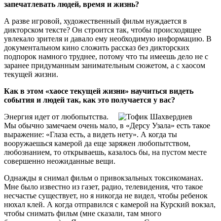
запечатлевать людей, время и жизнь?
А разве игровой, художественный фильм нуждается в
дикторском тексте? Он строится так, чтобы происходящее
увлекало зрителя и давало ему необходимую информацию. В
документальном кино сложить рассказ без дикторских
подпорок намного труднее, потому что ты имеешь дело не с
заранее придуманным занимательным сюжетом, а с хаосом
текущей жизни.
Как в этом «хаосе текущей жизни» научиться видеть
события и людей так, как это получается у вас?
Энергия идет от любопытства.
Мы обычно замечаем очень мало, в «Дерсу Узала» есть такое
выражение: «Глаза есть, а видеть нету». А когда ты
вооружаешься камерой да еще заряжен любопытством,
любознанием, то открываешь, казалось бы, на пустом месте
совершенно неожиданные вещи.
Однажды я снимал фильм о привокзальных токсикоманах.
Мне было известно из газет, радио, телевидения, что такое
несчастье существует, но я никогда не видел, чтобы ребенок
нюхал клей. А когда отправился с камерой на Курский вокзал,
чтобы снимать фильм (мне сказали, там много