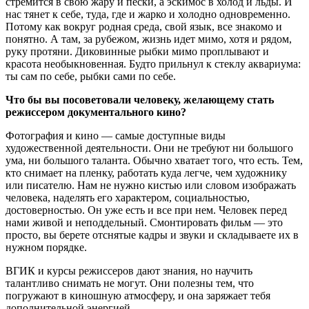
стремится в свою жару и пески, а эскимос в холод и льды. И
нас тянет к себе, туда, где и жарко и холодно одновременно.
Потому как вокруг родная среда, свой язык, все знакомо и
понятно. А там, за рубежом, жизнь идет мимо, хотя и рядом,
руку протяни. Диковинные рыбки мимо проплывают и
красота необыкновенная. Будто прильнул к стеклу аквариума:
ты сам по себе, рыбки сами по себе.
Что бы вы посоветовали человеку, желающему стать
режиссером документального кино?
Фотография и кино — самые доступные виды
художественной деятельности. Они не требуют ни большого
ума, ни большого таланта. Обычно хватает того, что есть. Тем,
кто снимает на пленку, работать куда легче, чем художнику
или писателю. Нам не нужно кистью или словом изображать
человека, наделять его характером, социальностью,
достоверностью. Он уже есть и все при нем. Человек перед
нами живой и неподдельный. Смонтировать фильм — это
просто, вы берете отснятые кадры и звуки и складываете их в
нужном порядке.
ВГИК и курсы режиссеров дают знания, но научить
талантливо снимать не могут. Они полезны тем, что
погружают в киношную атмосферу, и она заряжает тебя
дополнительной энергией.