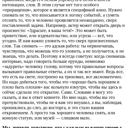
интонации, слов. В этом случае нет того особого
«приращения», которое и является спецификой кино. Нужно
снимать не то, что вписывается в логику событий, а суметь
отснять то, что в человеке проявляется неожиданно, сверх
поставленной задачи. Например, актер может открыть дверь и
произнести: «Здрасьте, я ваша тетя!» Это может быть
приветствие, или издевательство, или угроза — всё, что
угодно. И нам важно уловить то, что сверх произнесенных
слов. Так снимать — это адская работа: ты нервничаешь,
чувствуешь, что можешь что-то уловить, а не получается, и не
знаешь, что делать. Поэтому я всегда советую: когда снимаешь
интервью, надо говорить больше ерунды, немножко
«задурить» человеку голову, потому что правильные вопросы
вызывают правильные ответы, а их и так все знают. Ведь все,
что есть на свете, построено на трюизмах, все аксиоматично.
Но надо добиться того, чтобы это «хорошо быть хорошим и
плохо быть плохим» вас кольнуло изнутри, чтобы вы здесь и
сейчас сделали это открытие. Сами. Словами я могу это
сказать, и вы в ответ кивнете. Но мне надо, чтобы вы это
прочувствовали, чтобы не я вам это внушил, а вы, наблюдая,
прониклись до слез, до восторга, и это стало вашим
откровением. А просто так хорошего человека снять, или
конную статую, или музей — слишком мало.
Мы, зрители, чувствуем, что с каждым из ваших героев у