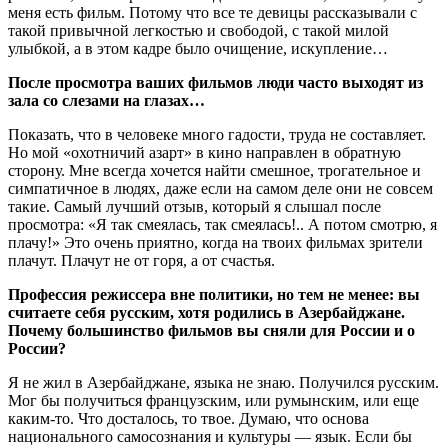
меня есть фильм. Потому что все те девицы рассказывали с
такой привычной легкостью и свободой, с такой милой
улыбкой, а в этом кадре было очищение, искупление…
После просмотра ваших фильмов люди часто выходят из
зала со слезами на глазах…
Показать, что в человеке много гадости, труда не составляет.
Но мой «охотничий азарт» в кино направлен в обратную
сторону. Мне всегда хочется найти смешное, трогательное и
симпатичное в людях, даже если на самом деле они не совсем
такие. Самый лучший отзыв, который я слышал после
просмотра: «Я так смеялась, так смеялась!.. А потом смотрю, я
плачу!» Это очень приятно, когда на твоих фильмах зрители
плачут. Плачут не от горя, а от счастья.
Профессия режиссера вне политики, но тем не менее: вы
считаете себя русским, хотя родились в Азербайджане.
Почему большинство фильмов вы сняли для России и о
России?
Я не жил в Азербайджане, языка не знаю. Получился русским.
Мог бы получиться французским, или румынским, или еще
каким-то. Что досталось, то твое. Думаю, что основа
национального самосознания и культуры — язык. Если бы