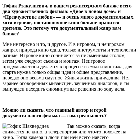
Тофик Рзакулиевич, в вашем режиссерском багаже всего
два художественных фильма: «Двое в новом доме» и
«Предчувствие любви» — и очень много документальных,
хотя игровое, постановочное кино больше нравится
зрителю. Это потому что документальный жанр вам
ближе?
Мне интересно и то, и другое. И в игровом, и неигровом
жанрах природа кино одна, только инструменты и технологии
разные. Игровое кино сочиняется за письменным столом,
затем уже следуют съемка и монтаж. Неигровое
продумывается и делается в процессе съемки и монтажа, для
старта нужна только общая идея и общее представление,
нередко оно весьма смутное. Живая жизнь причудлива. Нет
заранее оговоренных мизансцен, заученных диалогов, и ты
вынужден находить сиюминутные решения по ходу дела.
Можно ли сказать, что главный автор и герой
документального фильма — сама реальность?
Так можно сказать, когда
снимается не кино, а телерепортаж или что-то похожее на
кино. Тогда камера и люди при ней всего-навсего