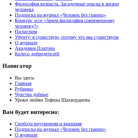
Философия возраста. Загадочные циклы в жизни
человека
Подписка на журнал «Человек без границ»
Конкурс эссе «Зачем философия современному
человеку?»
Пилигрим
Убунту: я существую, потому что мы существуем
О журнале
Академия Платона
Колесо добродетелей
Навигатор
Вы здесь:
Главная
Рубрики
Чувства добрые
Уроки любви Тофика Шахвердиева
Вам будет интересно:
Свобода внутренняя и внешняя
Подписка на журнал «Человек без границ»
О журнале