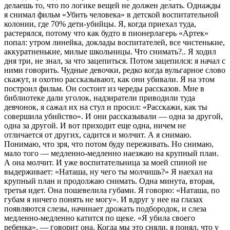
делаешь то, что по логике вещей не должен делать. Однажды
я снимал фильм «Убить человека» в детской воспитательной
колонии, где 70% дети-убийцы. Я, когда приехал туда,
растерялся, потому что как будто в пионерлагерь «Артек»
попал: утром линейка, доклады воспитателей, все чистенькие,
аккуратненькие, милые школьницы. Что снимать?.. Я ходил
дня три, не знал, за что зацепиться. Потом зацепился: я начал с
ними говорить. Чудные девочки, редко когда вульгарное слово
скажут, и охотно рассказывают, как они убивали. Я на этом
построил фильм. Он состоит из череды рассказов. Мне в
библиотеке дали уголок, надзиратели приводили туда
девчонок, я сажал их на стул и просил: «Расскажи, как ты
совершила убийство». И они рассказывали — одна за другой,
одна за другой. И вот приходит еще одна, ничем не
отличается от других, садится и молчит. А я снимаю.
Понимаю, что зря, что потом буду переживать. Но снимаю,
мало того — медленно-медленно наезжаю на крупный план.
А она молчит. И уже воспитательница за моей спиной не
выдерживает: «Наташа, ну чего ты молчишь?» Я наехал на
крупный план и продолжаю снимать. Одна минута, вторая,
третья идет. Она пошевелила губами. Я говорю: «Наташа, по
губам я ничего понять не могу». И вдруг у нее на глазах
появляются слезы, начинает дрожать подбородок, и слеза
медленно-медленно катится по щеке. «Я убила своего
ребенка», — говорит она. Когда мы это сняли, я понял, что у