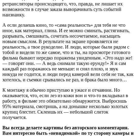
ретрансляторы происходящего, что, правда, не лишает их
возможности в случае заказа выворачивать суть событий
наизнанку.
А если делаешь кино, то «сама реальность» для тебя не что
иное, как материал, глина. И ее можно сминать, растягивать,
разрывать, смешивать, сочетать несочетаемое, насыщать
новым смыслом. В результате на экране проявляется не
реальность, а твое рукоделие. И люди, которые были рядом с
тобой и видели то же самое, что и ты, на просмотре готового
фильма бывают нередко поражены увиденным. «Это надо же!
— говорят они. — А ведь снимали такую ерунду!» Я и сам
каждый раз поражаюсь не меньше: и снял плохо, и звук
никуда не годится, и люди перед камерой вели себя не так, как
хотелось, и съемки срывались не раз, и брака было много…
К монтажу я обычно приступаю в ужасе и отчаянии. Но
оказывается, что, если лез из кожи вон и что-то вкладывал в
работу, в фильме это обязательно обнаружится. Выбросишь
95% материала, смотришь, а на донышке несколько золотых
крупиц блестит. Склеишь их — небольшой слиток
получается.
Вы всегда делаете картины без авторского комментария.
Вам интересно быть «невидимкой» по ту сторону камеры и