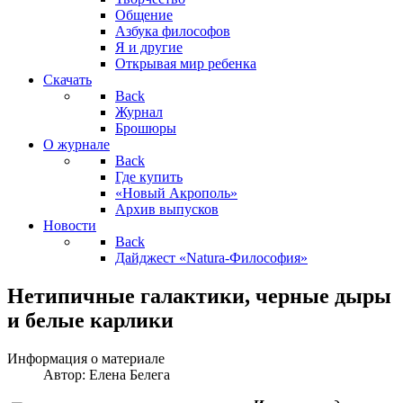
Общение
Азбука философов
Я и другие
Открывая мир ребенка
Скачать
Back
Журнал
Брошюры
О журнале
Back
Где купить
«Новый Акрополь»
Архив выпусков
Новости
Back
Дайджест «Natura-Философия»
Нетипичные галактики, черные дыры
и белые карлики
Информация о материале
Автор:
Елена Белега