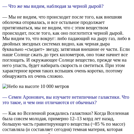
— Что же мы видим, наблюдая за черной дырой?
— Мы не видим, что происходит после того, как внешняя
оболочка оторвалась, и все остальное продолжает
притягиваться, мы не видим, что с этим веществом
происходит, после того, как оно поглотится черной дырой.
Мы видим то, что вокруг: либо падающий на дыру газ, либо в
двойных звездных системах видно, как черная дыра
буквально «съедает» звезду, затягивая внешние ее части. Если
наше Солнце сжать до трех километров, оно тоже начнет все
поглощать. И окружающее Солнце вещество, прежде чем на
него упасть, будет набирать скорость и светиться. При этом
характерное время таких вспышек очень коротко, поэтому
обнаружить их очень сложно.
— Семен Аронович, вы изучаете нетипичные галактики. Что
это такое, и чем они отличаются от обычных?
— Как во Вселенной рождались галактики? Когда Вселенная
была совсем молодая, примерно 12–13 млрд лет назад,
большую часть гравитирующего вещества (~85 % по массе)
составляла (и составляет сегодня) темная материя, которая