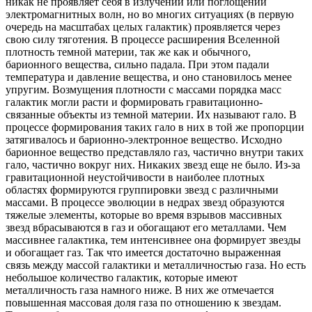
никак не проявляет себя в излучении или поглощении
электромагнитных волн, но во многих ситуациях (в первую
очередь на масштабах целых галактик) проявляется через
свою силу тяготения. В процессе расширения Вселенной
плотность темной материи, так же как и обычного,
барионного вещества, сильно падала. При этом падали
температура и давление вещества, и оно становилось менее
упругим. Возмущения плотности с массами порядка масс
галактик могли расти и формировать гравитационно-
связанные объекты из темной материи. Их называют гало. В
процессе формирования таких гало в них в той же пропорции
затягивалось и барионно-электронное вещество. Исходно
барионное вещество представляло газ, частично внутри таких
гало, частично вокруг них. Никаких звезд еще не было. Из-за
гравитационной неустойчивости в наиболее плотных
областях формируются группировки звезд с различными
массами. В процессе эволюции в недрах звезд образуются
тяжелые элементы, которые во время взрывов массивных
звезд вбрасываются в газ и обогащают его металлами. Чем
массивнее галактика, тем интенсивнее она формирует звезды
и обогащает газ. Так что имеется достаточно выраженная
связь между массой галактики и металличностью газа. Но есть
небольшое количество галактик, которые имеют
металличность газа намного ниже. В них же отмечается
повышенная массовая доля газа по отношению к звездам.