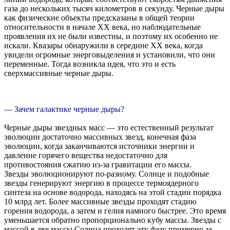
газа до нескольких тысяч километров в секунду. Черные дыры
как физические объекты предсказаны в общей теории
относительности в начале XX века, но наблюдательные
проявления их не были известны, и поэтому их особенно не
искали. Квазары обнаружили в середине XX века, когда
увидели огромные энерговыделения и установили, что они
переменные. Тогда возникла идея, что это и есть
сверхмассивные черные дыры.
— Зачем галактике черные дыры?
Черные дыры звездных масс — это естественный результат
эволюции достаточно массивных звезд, конечная фаза
эволюции, когда заканчиваются источники энергии и
давление горячего вещества недостаточно для
противостояния сжатию из-за гравитации его массы.
Звезды эволюционируют по-разному. Солнце и подобные
звезды генерируют энергию в процессе термоядерного
синтеза на основе водорода, находясь на этой стадии порядка
10 млрд лет. Более массивные звезды проходят стадию
горения водорода, а затем и гелия намного быстрее. Это время
уменьшается обратно пропорционально кубу массы. Звезды с
массой в две массы Солнца проходят эту фазу примерно за