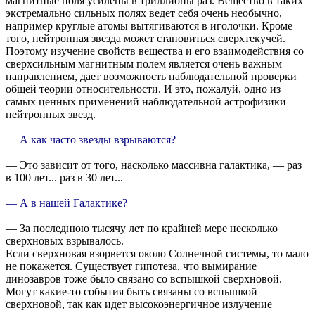
магнитные поля усилены в триллионы раз. Вещество в таких
экстремально сильных полях ведет себя очень необычно,
например круглые атомы вытягиваются в иголочки. Кроме
того, нейтронная звезда может становиться сверхтекучей.
Поэтому изучение свойств вещества и его взаимодействия со
сверхсильным магнитным полем является очень важным
направлением, дает возможность наблюдательной проверки
общей теории относительности. И это, пожалуй, одно из
самых ценных применений наблюдательной астрофизики
нейтронных звезд.
— А как часто звезды взрываются?
— Это зависит от того, насколько массивна галактика, — раз
в 100 лет... раз в 30 лет...
— А в нашей Галактике?
— За последнюю тысячу лет по крайней мере несколько
сверхновых взрывалось.
Если сверхновая взорвется около Солнечной системы, то мало
не покажется. Существует гипотеза, что вымирание
динозавров тоже было связано со вспышкой сверхновой.
Могут какие-то события быть связаны со вспышкой
сверхновой, так как идет высокоэнергичное излучение