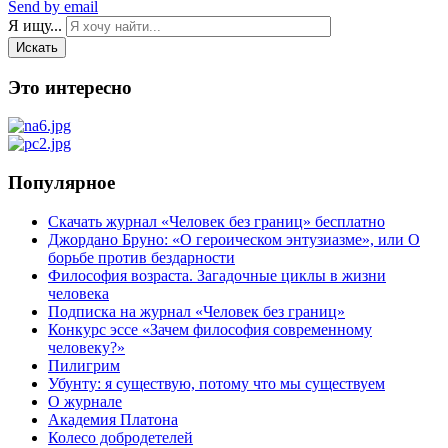
Send by email
Я ищу...
Искать
Это интересно
Популярное
Скачать журнал «Человек без границ» бесплатно
Джордано Бруно: «О героическом энтузиазме», или О
борьбе против бездарности
Философия возраста. Загадочные циклы в жизни
человека
Подписка на журнал «Человек без границ»
Конкурс эссе «Зачем философия современному
человеку?»
Пилигрим
Убунту: я существую, потому что мы существуем
О журнале
Академия Платона
Колесо добродетелей