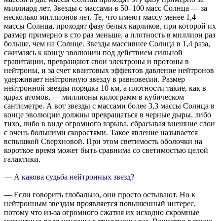
миллиард лет. Звезды с массами в 50–100 масс Солнца — за
несколько миллионов лет. Те, что имеют массу менее 1,4
массы Солнца, проходят фазу белых карликов, при которой их
размер примерно в сто раз меньше, а плотность в миллион раз
больше, чем на Солнце. Звезды массивнее Солнца в 1,4 раза,
сжимаясь к концу эволюции под действием сильной
гравитации, превращают свои электроны и протоны в
нейтроны, и за счет квантовых эффектов давление нейтронов
удерживает нейтронную звезду в равновесии. Размер
нейтронной звезды порядка 10 км, а плотности такие, как в
ядрах атомов, — миллионы килограмм в кубическом
сантиметре. А вот звезды с массами более 3,3 массы Солнца в
конце эволюции должны превращаться в черные дыры, либо
тихо, либо в виде огромного взрыва, сбрасывая внешние слои
с очень большими скоростями. Такое явление называется
вспышкой Сверхновой. При этом светимость оболочки на
короткое время может быть сравнима со светимостью целой
галактики.
— А какова судьба нейтронных звезд?
— Если говорить глобально, они просто остывают. Но к
нейтронным звездам проявляется повышенный интерес,
потому что из-за огромного сжатия их исходно скромные