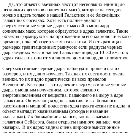
— Да, это объекты звездных масс (от нескольких единиц до
нескольких десятков солнечных масс), которые на сегодня
можно видеть только в нашей Галактике и ее ближайших
галактиках-соседках. Хотя есть полные аналоги —
сверхмассивные черные дыры, с массой в миллиард
солнечных масс, которые образуются в ядрах галактик. Такие
объекты формируются на протяжении всего космологического
времени, пока образуется сама галактика. И есть разница в
размерах гравитационных радиусов: если радиусы черных
дыр звездных масс в нашей Галактике порядка 10–30 км, то в
ядрах галактик они от миллионов до миллиардов километров.
Сверхмассивные черные дыры наблюдать проще из-за их
размеров, и их давно изучают. Так как их светимости очень
велики, то их видно практически из всех пределов
Вселенной. Квазары — это далекие сверхмассивные черные
дыры с мощным излучением, которое связано с
энерговыделением от вещества, падающего на дыру в ядре
галактики. Окружающая ядро галактика из-за большого
расстояния и мощной подсветки ядра практически не видна, и
объект выглядит квазизвездным (отсюда и название
«квазары»). Их ближайшие аналоги, так называемые
галактики Сейферта, были открыты намного раньше, чем
квазары. В их ядрах видны очень широкие эмиссионные
линии водорода, которые соответствуют скоростям движения