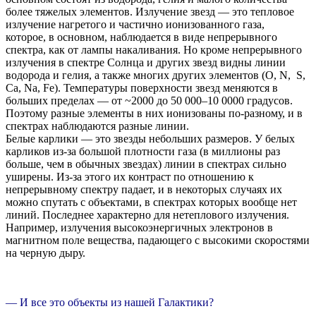
более тяжелых элементов. Излучение звезд — это тепловое
излучение нагретого и частично ионизованного газа,
которое, в основном, наблюдается в виде непрерывного
спектра, как от лампы накаливания. Но кроме непрерывного
излучения в спектре Солнца и других звезд видны линии
водорода и гелия, а также многих других элементов (O, N, S,
Ca, Na, Fe). Температуры поверхности звезд меняются в
больших пределах — от ~2000 до 50 000–10 0000 градусов.
Поэтому разные элементы в них ионизованы по-разному, и в
спектрах наблюдаются разные линии.
Белые карлики — это звезды небольших размеров. У белых
карликов из-за большой плотности газа (в миллионы раз
больше, чем в обычных звездах) линии в спектрах сильно
уширены. Из-за этого их контраст по отношению к
непрерывному спектру падает, и в некоторых случаях их
можно спутать с объектами, в спектрах которых вообще нет
линий. Последнее характерно для нетеплового излучения.
Например, излучения высокоэнергичных электронов в
магнитном поле вещества, падающего с высокими скоростями
на черную дыру.
— И все это объекты из нашей Галактики?