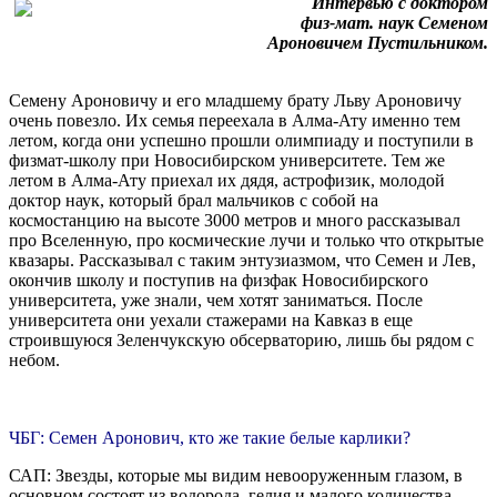
Интервью с доктором
физ-мат. наук Семеном
Ароновичем Пустильником.
Семену Ароновичу и его младшему брату Льву Ароновичу
очень повезло. Их семья переехала в Алма-Ату именно тем
летом, когда они успешно прошли олимпиаду и поступили в
физмат-школу при Новосибирском университете. Тем же
летом в Алма-Ату приехал их дядя, астрофизик, молодой
доктор наук, который брал мальчиков с собой на
космостанцию на высоте 3000 метров и много рассказывал
про Вселенную, про космические лучи и только что открытые
квазары. Рассказывал с таким энтузиазмом, что Семен и Лев,
окончив школу и поступив на физфак Новосибирского
университета, уже знали, чем хотят заниматься. После
университета они уехали стажерами на Кавказ в еще
строившуюся Зеленчукскую обсерваторию, лишь бы рядом с
небом.
ЧБГ: Семен Аронович, кто же такие белые карлики?
САП: Звезды, которые мы видим невооруженным глазом, в
основном состоят из водорода, гелия и малого количества