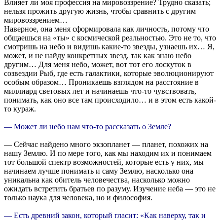
Влияет ли моя профессия на мировоззрение? Трудно сказать;
нельзя прожить другую жизнь, чтобы сравнить с другим
мировоззрением…
Наверное, она меня сформировала как личность, потому что
общаешься на «ты» с космической реальностью. Это не то, что
смотришь на небо и видишь какие-то звезды, узнаешь их… Я,
может, и не найду конкретных звезд, так как знаю небо
другим… Для меня небо, может, вот тот его лоскуток в
созвездии Рыб, где есть галактики, которые эволюционируют
особым образом… Проникаешь взглядом на расстояние в
миллиард световых лет и начинаешь что-то чувствовать,
понимать, как оно все там происходило… и в этом есть какой-
то кураж.
— Может ли небо нам что-то рассказать о Земле?
— Сейчас найдено много экзопланет — планет, похожих на
нашу Землю. И по мере того, как мы находим их и понимаем
тот большой спектр возможностей, которые есть у них, мы
начинаем лучше понимать и саму Землю, насколько она
уникальна как обитель человечества, насколько можно
ожидать встретить братьев по разуму. Изучение неба — это не
только наука для человека, но и философия.
— Есть древний закон, который гласит: «Как наверху, так и