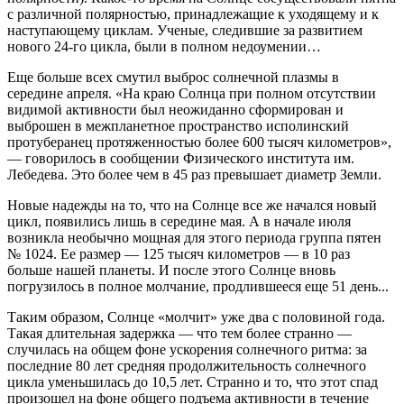
с различной полярностью, принадлежащие к уходящему и к
наступающему циклам. Ученые, следившие за развитием
нового 24-го цикла, были в полном недоумении…
Еще больше всех смутил выброс солнечной плазмы в
середине апреля. «На краю Солнца при полном отсутствии
видимой активности был неожиданно сформирован и
выброшен в межпланетное пространство исполинский
протуберанец протяженностью более 600 тысяч километров»,
— говорилось в сообщении Физического института им.
Лебедева. Это более чем в 45 раз превышает диаметр Земли.
Новые надежды на то, что на Солнце все же начался новый
цикл, появились лишь в середине мая. А в начале июля
возникла необычно мощная для этого периода группа пятен
№ 1024. Ее размер — 125 тысяч километров — в 10 раз
больше нашей планеты. И после этого Солнце вновь
погрузилось в полное молчание, продлившееся еще 51 день...
Таким образом, Солнце «молчит» уже два с половиной года.
Такая длительная задержка — что тем более странно —
случилась на общем фоне ускорения солнечного ритма: за
последние 80 лет средняя продолжительность солнечного
цикла уменьшилась до 10,5 лет. Странно и то, что этот спад
произошел на фоне общего подъема активности в течение