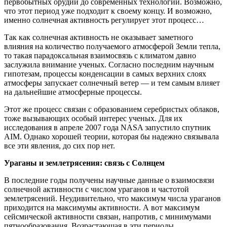
первобытных орудий до современных технологий. Возможно,
что этот период уже подходит к своему концу. И возможно,
именно солнечная активность регулирует этот процесс…
Так как солнечная активность не оказывает заметного
влияния на количество получаемого атмосферой Земли тепла,
то такая парадоксальная взаимосвязь с климатом давно
заслужила внимание ученых. Согласно последним научным
гипотезам, процессы конденсации в самых верхних слоях
атмосферы запускает солнечный ветер — и тем самым влияет
на дальнейшие атмосферные процессы.
Этот же процесс связан с образованием серебристых облаков,
тоже вызывающих особый интерес ученых. Для их
исследования в апреле 2007 года NASA запустило спутник
AIM. Однако хорошей теории, которая бы надежно связывала
все эти явления, до сих пор нет.
Ураганы и землетрясения: связь с Солнцем
В последние годы получены научные данные о взаимосвязи
солнечной активности с числом ураганов и частотой
землетрясений. Неудивительно, что максимум числа ураганов
приходится на максимумы активности. А вот максимум
сейсмической активности связан, напротив, с минимумами
пятнообразования. Возрастающая в эти периоды