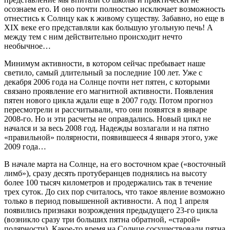
осознаем его. И оно почти полностью исключает возможность
отнестись к Солнцу как к живому существу. Забавно, но еще в
XIX веке его представляли как большую угольную печь! А
между тем с ним действительно происходит нечто
необычное…
Минимум активности, в котором сейчас пребывает наше
светило, самый длительный за последние 100 лет. Уже с
декабря 2006 года на Солнце почти нет пятен, с которыми
связано проявление его магнитной активности. Появления
пятен нового цикла ждали еще в 2007 году. Потом прогноз
пересмотрели и рассчитывали, что они появятся в январе
2008-го. Но и эти расчеты не оправдались. Новый цикл не
начался и за весь 2008 год. Надежды возлагали и на пятно
«правильной» полярности, появившееся 4 января этого, уже
2009 года…
В начале марта на Солнце, на его восточном крае («восточный
лимб»), сразу десять протуберанцев поднялись на высоту
более 100 тысяч километров и продержались так в течение
трех суток. До сих пор считалось, что такое явление возможно
только в период повышенной активности. А под 1 апреля
появились признаки возрождения предыдущего 23-го цикла
(возникло сразу три больших пятна обратной, «старой»
полярности). Какое-то время на Солнце сосуществовали пятна