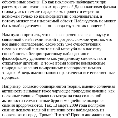
объективные законы. Но как исключить наблюдателя при
рассмотрении психических процессов? Да и квантовая физика
столкнулась с тем же парадоксом: процесс измерения
возможен только во взаимодействии с наблюдателем, а
потому меняет сам измеряемый объект. Наблюдатель не может
быть «наблюдателем» — он всегда соучастник процесса!
Нам нужно признать, что наша современная вера в науку и
связанный с ней технический прогресс, ложное чувство, что
все давно исследовано, сложность уже существующих
научных теорий в значительной мере убили в нас саму
способность к беспристрастному наблюдению и
философскому удивлению как увиденному самими, так и
открытому другими. В то же время многие комплексные
природные явления по-прежнему преподносят немало
загадок. А ведь именно таковы практически все естественные
процессы.
Например, согласно общепринятой теории, именно солнечная
активность вызывает такое чарующее природное явление, как
полярные сияния. Однако несмотря на спад солнечной
активности геомагнитные бури и мощнейшие полярные
сияния продолжаются. Так, 13 марта 2009 года полярное
сияние исключительной интенсивности наблюдалось из
норвежского города Тромсё. Что это? Просто аномалия или,