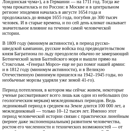
Лондонская чума»), а в Германии — на 1711 год. Тогда же
чума прокатилась и по России: в Москве и в центральном
регионе эпидемия началась в августе 1654 года и
продолжалась до января 1655 года, погубив до 300 тысяч
человек. И в старые времена, и по сей день климат оказывает
значительное влияние на течение самой человеческой
истории.
В 1809 году (минимум активности), в период русско-
шведской кампании, русские войска под предводительством
князя Багратиона по льду преодолели обычно не замерзающий
Ботнический залив Балтийского моря и вышли прямо на
Стокгольм. «Генерал Мороз» еще не раз помог нашей армии:
и в 1812 году (минимум активности), и в Великую
Отечественную (минимум пришелся на 1942–1945 годы, но
необычные морозы ударяли уже зимой 41-го).
Период потепления, в котором мы сейчас живем, некоторые
ученые рассматривают всего лишь как один из небольших (по
геологическим меркам) межледниковых периодов. Ведь
ледниковый период в среднем на Земле длится 100 000 лет, а
межледниковый — только 10–12 тысяч лет. Именно этот
период человеческой истории связан с практически линейным
(вернее даже экспоненциальным) развитием человечества,
ростом его численности и технических возможностей — от