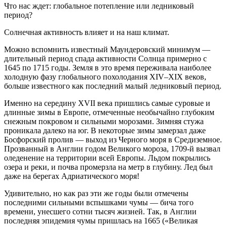
Что нас ждет: глобальное потепление или ледниковый
период?
Солнечная активность влияет и на наш климат.
Можно вспомнить известный Маундеровский минимум —
длительный период спада активности Солнца примерно с
1645 по 1715 годы. Земля в это время переживала наиболее
холодную фазу глобального похолодания XIV–XIX веков,
больше известного как последний малый ледниковый период.
Именно на середину ХVII века пришлись самые суровые и
длинные зимы в Европе, отмеченные необычайно глубоким
снежным покровом и сильными морозами. Зимняя стужа
проникала далеко на юг. В некоторые зимы замерзал даже
Босфорский пролив — выход из Черного моря в Средиземное.
Прозванный в Англии годом Великого мороза, 1709-й вызвал
оледенение на территории всей Европы. Льдом покрылись
озера и реки, и почва промерзла на метр в глубину. Лед был
даже на берегах Адриатического моря!
Удивительно, но как раз эти же годы были отмечены
последними сильными вспышками чумы — бича того
времени, унесшего сотни тысяч жизней. Так, в Англии
последняя эпидемия чумы пришлась на 1665 («Великая