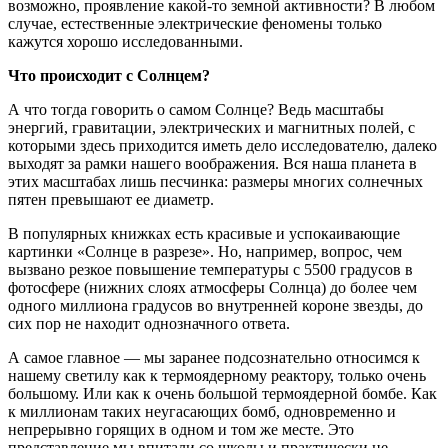
возможно, проявление какой-то земной активности? В любом
случае, естественные электрические феномены только
кажутся хорошо исследованными.
Что происходит с Солнцем?
А что тогда говорить о самом Солнце? Ведь масштабы
энергий, гравитации, электрических и магнитных полей, с
которыми здесь приходится иметь дело исследователю, далеко
выходят за рамки нашего воображения. Вся наша планета в
этих масштабах лишь песчинка: размеры многих солнечных
пятен превышают ее диаметр.
В популярных книжках есть красивые и успокаивающие
картинки «Солнце в разрезе». Но, например, вопрос, чем
вызвано резкое повышение температуры с 5500 градусов в
фотосфере (нижних слоях атмосферы Солнца) до более чем
одного миллиона градусов во внутренней короне звезды, до
сих пор не находит однозначного ответа.
А самое главное — мы заранее подсознательно относимся к
нашему светилу как к термоядерному реактору, только очень
большому. Или как к очень большой термоядерной бомбе. Как
к миллионам таких неугасающих бомб, одновременно и
непрерывно горящих в одном и том же месте. Это
представление мы впитали со школы и практически не