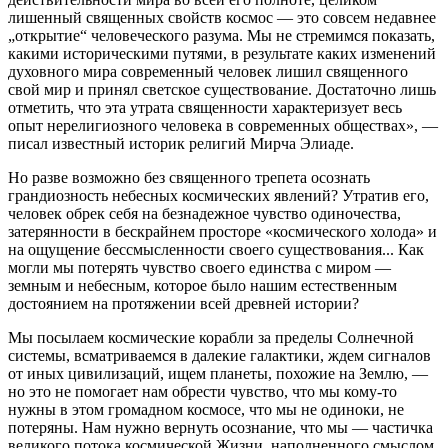
лишенный священных свойств космос — это совсем недавнее
„открытие“ человеческого разума. Мы не стремимся показать,
какими историческими путями, в результате каких изменений
духовного мира современный человек лишил священного
свой мир и принял светское существование. Достаточно лишь
отметить, что эта утрата священности характеризует весь
опыт нерелигиозного человека в современных обществах», —
писал известный историк религий Мирча Элиаде.
Но разве возможно без священного трепета осознать
грандиозность небесных космических явлений? Утратив его,
человек обрек себя на безнадежное чувство одиночества,
затерянности в бескрайнем просторе «космического холода» и
на ощущение бессмысленности своего существования... Как
могли мы потерять чувство своего единства с миром —
земным и небесным, которое было нашим естественным
достоянием на протяжении всей древней истории?
Мы посылаем космические корабли за пределы Солнечной
системы, всматриваемся в далекие галактики, ждем сигналов
от иных цивилизаций, ищем планеты, похожие на Землю, —
но это не помогает нам обрести чувство, что мы кому-то
нужны в этом громадном космосе, что мы не одиноки, не
потеряны. Нам нужно вернуть осознание, что мы — частичка
великого потока космической Жизни, наполненного смыслом