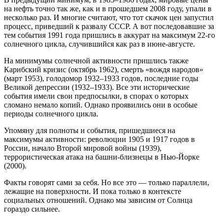
на нефть точно так же, как и в прошедшем 2008 году, упали в
несколько раз. И многие считают, что тот скачок цен запустил
процесс, приведший к развалу СССР. А вот последовавшие за
тем события 1991 года пришлись в аккурат на максимум 22-го
солнечного цикла, случившийся как раз в июне-августе.
На минимумы солнечной активности пришлись также
Карибский кризис (октябрь 1962), смерть «вождя народов»
(март 1953), голодомор 1932–1933 годов, последние годы
Великой депрессии (1932–1933). Все эти исторические
события имели свои предпосылки, в спорах о которых
сломано немало копий. Однако проявились они в особые
периоды солнечного цикла.
Упомяну для полноты и события, пришедшиеся на
максимумы активности: революции 1905 и 1917 годов в
России, начало Второй мировой войны (1939),
террористическая атака на башни-близнецы в Нью-Йорке
(2000).
Факты говорят сами за себя. Но все это — только параллели,
лежащие на поверхности. И пока только в контексте
социальных отношений. Однако мы зависим от Солнца
гораздо сильнее.