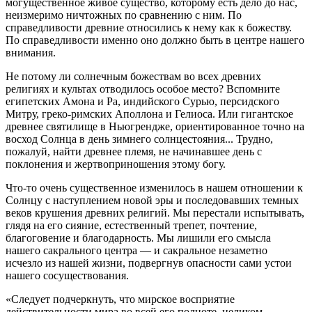
могущественное живое существо, которому есть дело до нас,
неизмеримо ничтожных по сравнению с ним. По
справедливости древние относились к нему как к божеству.
По справедливости именно оно должно быть в центре нашего
внимания.
Не потому ли солнечным божествам во всех древних
религиях и культах отводилось особое место? Вспомните
египетских Амона и Ра, индийского Сурью, персидского
Митру, греко-римских Аполлона и Гелиоса. Или гигантское
древнее святилище в Ньюгрендже, ориентированное точно на
восход Солнца в день зимнего солнцестояния... Трудно,
пожалуй, найти древнее племя, не начинавшее день с
поклонения и жертвоприношения этому богу.
Что-то очень существенное изменилось в нашем отношении к
Солнцу с наступлением новой эры и последовавших темных
веков крушения древних религий. Мы перестали испытывать,
глядя на его сияние, естественный трепет, почтение,
благоговение и благодарность. Мы лишили его смысла
нашего сакрального центра — и сакральное незаметно
исчезло из нашей жизни, подвергнув опасности сами устои
нашего сосуществования.
«Следует подчеркнуть, что мирское восприятие
действительности мира во всей его полноте, целиком