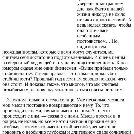
уверены в завтрашнем
дне, как будто в нашей
жизни никогда не было
никаких происшествий. А
ведь нельзя сказать, чтобы
она отличалась
особенным
постоянством… Но,
видимо, к тем
неожиданностям, которые с нами могут случиться, мы
считаем себя достаточно подготовленными. И очень ценим
размеренный ход вещей и эту нашу подготовленность. Как с
юмором сказал мне один бизнесмен: «Выше прибыли только
стабильность». И ведь правда — что такое прибыль без
стабильности? Прошлый год всем нам хорошо показал, чего
она стоит! И показал также, что многое, что мы считаем
незыблемым, на поверку может оказаться совсем не таким.
…За окном только что село солнце. Уже несколько месяцев
мои мысли постоянно возвращаются к нему. То, что
происходит с нами, связано именно с ним. А то, что
происходит с ним, — связано с нами. Мысль простая и, в
общем, не новая, но все же этой весной я прожил ее по-
особому. Потому что именно этой весной ученые стали
говорить о необычно глубоком и длительном спаде солнечной