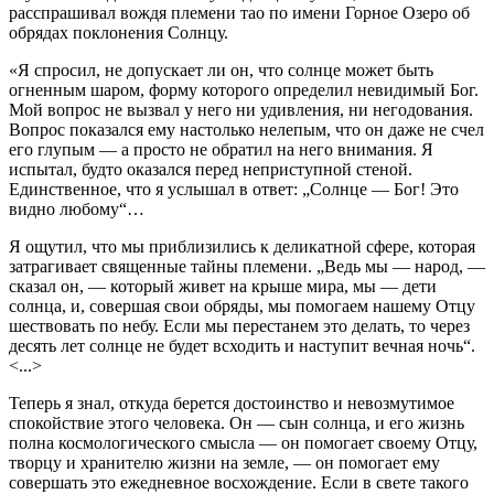
расспрашивал вождя племени тао по имени Горное Озеро об
обрядах поклонения Солнцу.
«Я спросил, не допускает ли он, что солнце может быть
огненным шаром, форму которого определил невидимый Бог.
Мой вопрос не вызвал у него ни удивления, ни негодования.
Вопрос показался ему настолько нелепым, что он даже не счел
его глупым — а просто не обратил на него внимания. Я
испытал, будто оказался перед неприступной стеной.
Единственное, что я услышал в ответ: „Солнце — Бог! Это
видно любому“…
Я ощутил, что мы приблизились к деликатной сфере, которая
затрагивает священные тайны племени. „Ведь мы — народ, —
сказал он, — который живет на крыше мира, мы — дети
солнца, и, совершая свои обряды, мы помогаем нашему Отцу
шествовать по небу. Если мы перестанем это делать, то через
десять лет солнце не будет всходить и наступит вечная ночь“.
<...>
Теперь я знал, откуда берется достоинство и невозмутимое
спокойствие этого человека. Он — сын солнца, и его жизнь
полна космологического смысла — он помогает своему Отцу,
творцу и хранителю жизни на земле, — он помогает ему
совершать это ежедневное восхождение. Если в свете такого