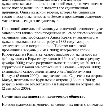
вулканическая активность вносит свой вклад в отмечавшееся
выше похолодание, но не является его единственной
причиной. Опять же ясной теории, которая бы связывала
геологическую активность на Земле и проявления солнечного
магнетизма, сегодня не существует.
Нынешний аномальный минимум солнечной активности уже
запомнился такими происходящими на Земле сейсмическими
явлениями, как пробуждение Анака Кракатау, знаменитого
вулкана, вызвавшего катастрофу в 1883 году; мощное
землетрясение в пограничной с Тибетом китайской
провинции Сычуань (12 мая 2008); извержение сопки
Ключевская на Камчатке, самого высокого и активного из
действующих в Евразии вулканов (с 16 октября по середину
декабря 2008); самое разрушительное за последние 30 лет на
территории Италии землетрясение в Аквиле (6 апреля 2009);
активизация самого значительного на Гавайях вулкана
Килауэа (8 июня 2009); извержение пика Сарычева на острове
Матуа, центральные Курильские острова (13 июня 2009);
разрушительные землетрясения в Индонезии на острове Ява
(2 сентября 2009).
Солнечная активность и человеческое общество
Но если взаимосвязь количества солнечных пятен с климатом