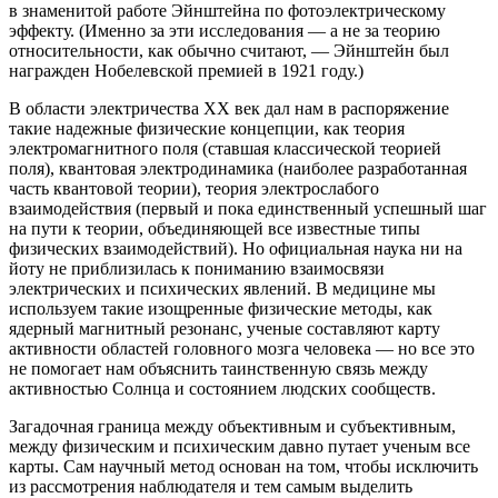
в знаменитой работе Эйнштейна по фотоэлектрическому
эффекту. (Именно за эти исследования — а не за теорию
относительности, как обычно считают, — Эйнштейн был
награжден Нобелевской премией в 1921 году.)
В области электричества XX век дал нам в распоряжение
такие надежные физические концепции, как теория
электромагнитного поля (ставшая классической теорией
поля), квантовая электродинамика (наиболее разработанная
часть квантовой теории), теория электрослабого
взаимодействия (первый и пока единственный успешный шаг
на пути к теории, объединяющей все известные типы
физических взаимодействий). Но официальная наука ни на
йоту не приблизилась к пониманию взаимосвязи
электрических и психических явлений. В медицине мы
используем такие изощренные физические методы, как
ядерный магнитный резонанс, ученые составляют карту
активности областей головного мозга человека — но все это
не помогает нам объяснить таинственную связь между
активностью Солнца и состоянием людских сообществ.
Загадочная граница между объективным и субъективным,
между физическим и психическим давно путает ученым все
карты. Сам научный метод основан на том, чтобы исключить
из рассмотрения наблюдателя и тем самым выделить