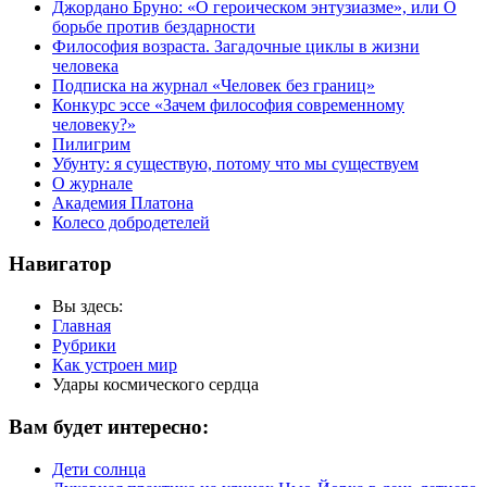
Джордано Бруно: «О героическом энтузиазме», или О
борьбе против бездарности
Философия возраста. Загадочные циклы в жизни
человека
Подписка на журнал «Человек без границ»
Конкурс эссе «Зачем философия современному
человеку?»
Пилигрим
Убунту: я существую, потому что мы существуем
О журнале
Академия Платона
Колесо добродетелей
Навигатор
Вы здесь:
Главная
Рубрики
Как устроен мир
Удары космического сердца
Вам будет интересно:
Дети солнца