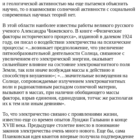
и геологической активностью мы еще пытаемся объяснить
научно, то о взаимосвязи солнечной активности с социальной
современных научных теорий нет.
В этой области наиболее известны работы великого русского
ученого Александра Чижевского. В книге «Физические
факторы исторического процесса», изданной в далеком 1924
году, он писал о воздействии электричества на психические
процессы: «...возникает предположение, что увеличение
пятнообразовательной деятельности Солнца, связанное с
увеличением его электрической энергии, оказывает
сильнейшее влияние на состояние электромагнитного поля
Земли, так или иначе возбуждая массы к действию и
способствуя внушению»; «…значительные возмущения на
Солнце, сопровождаемые излучением электромагнитных
волн и радиоактивным распадом солнечной материи,
вызывают в массах, при наличии обобщающего массы
фактора, взрыв единения, единодушия, тотчас же располагая
их к тем или иным деяниям».
То, что электричество связано с проявлениями жизни,
известно еще со времен опытов Луиджи Гальвани в конце
XVIII века. Предыдущее столетие внесло в понимание
законов электричества очень много нового. Еще бы, сама
Планковская идея квантов впервые получила подтверждение