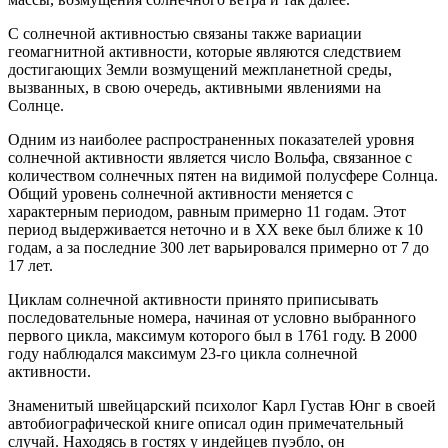
С солнечной активностью связаны также вариации
геомагнитной активности, которые являются следствием
достигающих Земли возмущений межпланетной среды,
вызванных, в свою очередь, активными явлениями на
Солнце.
Одним из наиболее распространенных показателей уровня
солнечной активности является число Вольфа, связанное с
количеством солнечных пятен на видимой полусфере Солнца.
Общий уровень солнечной активности меняется с
характерным периодом, равным примерно 11 годам. Этот
период выдерживается неточно и в XX веке был ближе к 10
годам, а за последние 300 лет варьировался примерно от 7 до
17 лет.
Циклам солнечной активности принято приписывать
последовательные номера, начиная от условно выбранного
первого цикла, максимум которого был в 1761 году. В 2000
году наблюдался максимум 23-го цикла солнечной
активности.
Знаменитый швейцарский психолог Карл Густав Юнг в своей
автобиографической книге описал один примечательный
случай. Находясь в гостях у индейцев пуэбло, он