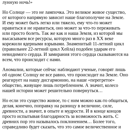
лунную ночь!»
Но Солнце — это не лампочка. Это великое живое существо,
от которого напрямую зависит наше благополучие на Земле.
И ему может быть легко или тяжело, ему что-то может
нравиться и не нравиться, оно может за что-то переживать
или просто болеть. Так же как и наша Земля, из которой мы
высасываем все ресурсы, которую много раз в XX веке
корежили ядерными взрывами. Знаменитый 11-летний цикл
(правильнее 22-летний цикл Хейла) подобен ударам его
невидимого сердца. И замирания этого сердца сказываются на
всем, что происходит с нами.
Аномалии, которые сейчас наблюдают ученые, говорят лишь
об одном: Солнцу не все равно, что происходит на Земле. Оно
реагирует на нашу дисгармонию, на наше «перегретое»
общество, живущее лишь потреблением. А значит, колесо
нашей истории может решительно повернуться…
Но если это существо живое, то с ним можно как-то общаться,
делая, конечно, поправку на разницу в величине, силе,
древности, а значит, в опыте и мудрости. И в конце концов
просто испытывая благодарность за возможность жить. С
древних пор это называлось поклонением… Более того,
справедливо будет сказать, что это самое величественное и