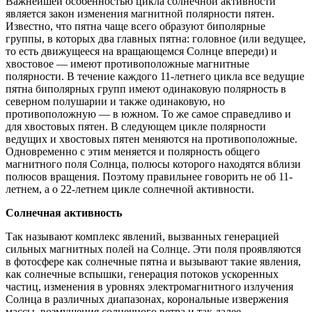
Важнейшей особенностью цикла солнечной активности
является закон изменения магнитной полярности пятен.
Известно, что пятна чаще всего образуют биполярные
группы, в которых два главных пятна: головное (или ведущее,
то есть движущееся на вращающемся Солнце впереди) и
хвостовое — имеют противоположные магнитные
полярности. В течение каждого 11-летнего цикла все ведущие
пятна биполярных групп имеют одинаковую полярность в
северном полушарии и также одинаковую, но
противоположную — в южном. То же самое справедливо и
для хвостовых пятен. В следующем цикле полярности
ведущих и хвостовых пятен меняются на противоположные.
Одновременно с этим меняется и полярность общего
магнитного поля Солнца, полюсы которого находятся вблизи
полюсов вращения. Поэтому правильнее говорить не об 11-
летнем, а о 22-летнем цикле солнечной активности.
Солнечная активность
Так называют комплекс явлений, вызванных генерацией
сильных магнитных полей на Солнце. Эти поля проявляются
в фотосфере как солнечные пятна и вызывают такие явления,
как солнечные вспышки, генерация потоков ускоренных
частиц, изменения в уровнях электромагнитного излучения
Солнца в различных диапазонах, корональные извержения
массы, возмущения солнечного ветра и так далее.