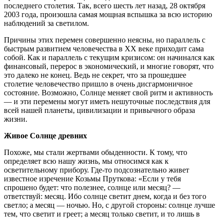
последнего столетия. Так, всего шесть лет назад, 28 октября
2003 года, произошла самая мощная вспышка за всю историю
наблюдений за светилом.
Причины этих перемен совершенно неясны, но параллель с
быстрым развитием человечества в XX веке приходит сама
собой. Как и параллель с текущим кризисом: он начинался как
финансовый, перерос в экономический, и многие говорят, что
это далеко не конец. Ведь не секрет, что за прошедшее
столетие человечество пришло в очень дисгармоничное
состояние. Возможно, Солнце меняет свой ритм и активность
— и эти перемены могут иметь нешуточные последствия для
всей нашей планеты, цивилизации и привычного образа
жизни.
Живое Солнце древних
Похоже, мы стали жертвами обыденности. К тому, что
определяет всю нашу жизнь, мы относимся как к
осветительному прибору. Где-то подсознательно живет
известное изречение Козьмы Пруткова: «Если у тебя
спрошено будет: что полезнее, солнце или месяц? —
ответствуй: месяц. Ибо солнце светит днем, когда и без того
светло; а месяц — ночью. Но, с другой стороны: солнце лучше
тем, что светит и греет; а месяц только светит, и то лишь в