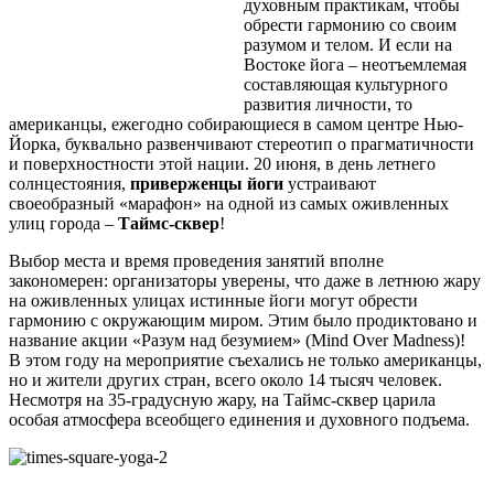
духовным практикам, чтобы
обрести гармонию со своим
разумом и телом. И если на
Востоке йога – неотъемлемая
составляющая культурного
развития личности, то
американцы, ежегодно собирающиеся в самом центре Нью-
Йорка, буквально развенчивают стереотип о прагматичности
и поверхностности этой нации. 20 июня, в день летнего
солнцестояния,
приверженцы йоги
устраивают
своеобразный «марафон» на одной из самых оживленных
улиц города –
Таймс-сквер
!
Выбор места и время проведения занятий вполне
закономерен: организаторы уверены, что даже в летнюю жару
на оживленных улицах истинные йоги могут обрести
гармонию с окружающим миром. Этим было продиктовано и
название акции «Разум над безумием» (Mind Over Madness)!
В этом году на мероприятие съехались не только американцы,
но и жители других стран, всего около 14 тысяч человек.
Несмотря на 35-градусную жару, на Таймс-сквер царила
особая атмосфера всеобщего единения и духовного подъема.