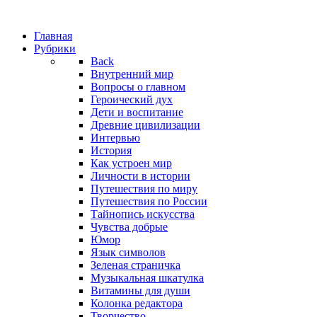
Главная
Рубрики
Back
Внутренний мир
Вопросы о главном
Героический дух
Дети и воспитание
Древние цивилизации
Интервью
История
Как устроен мир
Личности в истории
Путешествия по миру
Путешествия по России
Тайнопись искусства
Чувства добрые
Юмор
Язык символов
Зеленая страничка
Музыкальная шкатулка
Витамины для души
Колонка редактора
Творчество