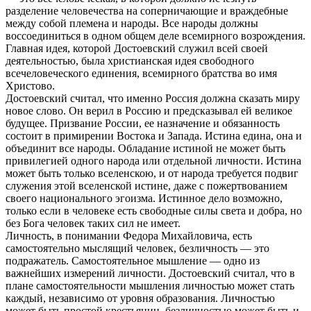
разделение человечества на соперничающие и враждебные
между собой племена и народы. Все народы должны
воссоединиться в одном общем деле всемирного возрождения.
Главная идея, которой Достоевский служил всей своей
деятельностью, была христианская идея свободного
всечеловеческого единения, всемирного братства во имя
Христово.
Достоевский считал, что именно Россия должна сказать миру
новое слово. Он верил в Россию и предсказывал ей великое
будущее. Призвание России, ее назначение и обязанность
состоит в примирении Востока и Запада. Истина едина, она и
объединит все народы. Обладание истиной не может быть
привилегией одного народа или отдельной личности. Истина
может быть только вселенскою, и от народа требуется подвиг
служения этой вселенской истине, даже с пожертвованием
своего национального эгоизма. Истинное дело возможно,
только если в человеке есть свободные силы света и добра, но
без Бога человек таких сил не имеет.
Личность, в понимании Федора Михайловича, есть
самостоятельно мыслящий человек, безличность — это
подражатель. Самостоятельное мышление — одно из
важнейших измерений личности. Достоевский считал, что в
плане самостоятельности мышления личностью может стать
каждый, независимо от уровня образования. Личностью
может быть простой крестьянин, безличностью может быть и