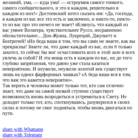
желаний, ума, — куда ума! — остроумия самого тонкого,
самого сообщительного, и это в каждом, решительно в
каждом из них!» Достоевский хотел сказать им: «Да, господа,
в каждом из вас все это есть и заключено, и никто-то, никто-
то из вас про это ничего не знает! ѕКлянусь, что каждый из
вас умнее Вольтера, чувствительнее Руссо, несравненно
обольстительнее... Дон-Жуана, Лукреций, Джульетт и
Беатричей! ѕНо беда ваша в том, что вы сами не знаете, как вы
прекрасны! Знаете ли, что даже каждый из вас, если б только
захотел, то сейчас бы мог осчастливить всех в этой зале и всех
увлечь за собой? И эта мощь есть в каждом из вас, но до того
глубоко запрятанная, что давно уже стала казаться
невероятною. И неужели, неужели золотой век существует
лишь на одних фарфоровых чашках? ѕА беда ваша вся в том,
что вам это кажется невероятно».
Так верить в человека может только тот, кто сам отлично
знает, что даже на самой низкой ступени существует
возможность вновь возродиться и устремиться к Свету. Не
доходит только тот, кто, споткнувшись, разуверился в своих
силах и потому не смог подняться, чтобы вновь двигаться по
пути.
share with Whatsapp
share with Telegram