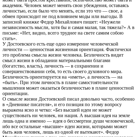
академик. Человек может менять свои убеждения, оставаясь
личностью, если было что менять, если это что — свое, а
обмен происходит не под влиянием моды или выгоды. В
записной книжке Федор Михайлович пишет: «Неужели
независимость мысли, хотя бы и самая малая, так тяжела?» А в
письме: «Нет, видно, всего труднее на свете самим собою
стать».
У Достоевского есть еще одно измерение человеческой
личности — ценностная жизненная ориентация. Фактически
это проблема смысла жизни человека. Безличность видит
смысл жизни в обладании материальными благами
(богатство, власть), личность — в сохранении и
совершенствовании себя, то есть своего духовного мира.
Безличность ориентируется на «иметь», а личность — на
«быть». При этом личность в плане самостоятельности
мышления может оказаться безличностью в плане ценностной
ориентации.
О смысле жизни Достоевский писал довольно часто, особенно
в «Дневнике писателя», и его позиция по этому вопросу
выражена ясно и четко: «Без высшей идеи не может
существовать ни человек, ни нация. А высшая идея на земле
лишь одна и именно — идея о бессмертии души человеческой,
ибо все остальные «высшие» идеи жизни, которыми может
быть жив человек, лишь из одной ее вытекают». Федор