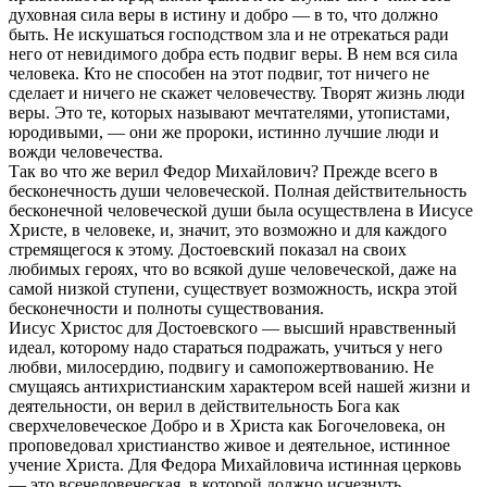
духовная сила веры в истину и добро — в то, что должно
быть. Не искушаться господством зла и не отрекаться ради
него от невидимого добра есть подвиг веры. В нем вся сила
человека. Кто не способен на этот подвиг, тот ничего не
сделает и ничего не скажет человечеству. Творят жизнь люди
веры. Это те, которых называют мечтателями, утопистами,
юродивыми, — они же пророки, истинно лучшие люди и
вожди человечества.
Так во что же верил Федор Михайлович? Прежде всего в
бесконечность души человеческой. Полная действительность
бесконечной человеческой души была осуществлена в Иисусе
Христе, в человеке, и, значит, это возможно и для каждого
стремящегося к этому. Достоевский показал на своих
любимых героях, что во всякой душе человеческой, даже на
самой низкой ступени, существует возможность, искра этой
бесконечности и полноты существования.
Иисус Христос для Достоевского — высший нравственный
идеал, которому надо стараться подражать, учиться у него
любви, милосердию, подвигу и самопожертвованию. Не
смущаясь антихристианским характером всей нашей жизни и
деятельности, он верил в действительность Бога как
сверхчеловеческое Добро и в Христа как Богочеловека, он
проповедовал христианство живое и деятельное, истинное
учение Христа. Для Федора Михайловича истинная церковь
— это всечеловеческая, в которой должно исчезнуть