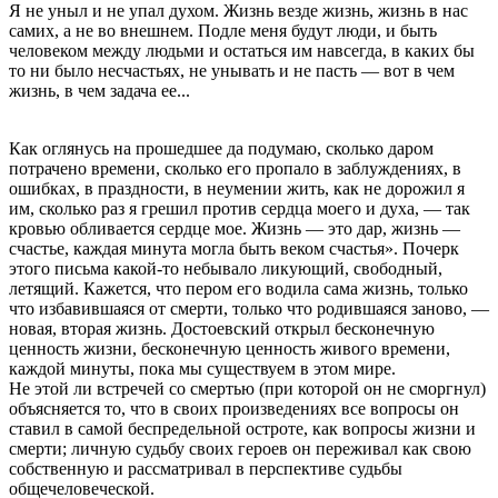
Я не уныл и не упал духом. Жизнь везде жизнь, жизнь в нас
самих, а не во внешнем. Подле меня будут люди, и быть
человеком между людьми и остаться им навсегда, в каких бы
то ни было несчастьях, не унывать и не пасть — вот в чем
жизнь, в чем задача ее...
Как оглянусь на прошедшее да подумаю, сколько даром
потрачено времени, сколько его пропало в заблуждениях, в
ошибках, в праздности, в неумении жить, как не дорожил я
им, сколько раз я грешил против сердца моего и духа, — так
кровью обливается сердце мое. Жизнь — это дар, жизнь —
счастье, каждая минута могла быть веком счастья». Почерк
этого письма какой-то небывало ликующий, свободный,
летящий. Кажется, что пером его водила сама жизнь, только
что избавившаяся от смерти, только что родившаяся заново, —
новая, вторая жизнь. Достоевский открыл бесконечную
ценность жизни, бесконечную ценность живого времени,
каждой минуты, пока мы существуем в этом мире.
Не этой ли встречей со смертью (при которой он не сморгнул)
объясняется то, что в своих произведениях все вопросы он
ставил в самой беспредельной остроте, как вопросы жизни и
смерти; личную судьбу своих героев он переживал как свою
собственную и рассматривал в перспективе судьбы
общечеловеческой.