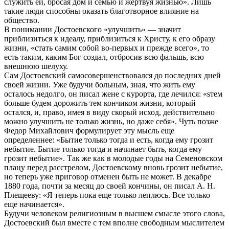
служить ей, бросая дом и семью и жертвуя жизнью». Лишь
такие люди способны оказать благотворное влияние на
общество.
В понимании Достоевского «улучшить» — значит
приблизиться к идеалу, приблизиться к Христу, к его образу
жизни, «стать самим собой во-первых и прежде всего», то
есть таким, каким Бог создал, отбросив всю фальшь, всю
внешнюю шелуху.
Сам Достоевский самосовершенствовался до последних дней
своей жизни. Уже будучи больным, зная, что жить ему
осталось недолго, он писал жене с курорта, где лечился: «ѕтем
больше будем дорожить тем кончиком жизни, который
остался, и, право, имея в виду скорый исход, действительно
можно улучшить не только жизнь, но даже себя». Чуть позже
Федор Михайлович формулирует эту мысль еще
определеннее: «Бытие только тогда и есть, когда ему грозит
небытие. Бытие только тогда и начинает быть, когда ему
грозит небытие». Так же как в молодые годы на Семеновском
плацу перед расстрелом, Достоевскому вновь грозит небытие,
но теперь уже приговор отменен быть не может. В декабре
1880 года, почти за месяц до своей кончины, он писал А. Н.
Плещееву: «Я теперь пока еще только леплюсь. Все только
еще начинается».
Будучи человеком религиозным в высшем смысле этого слова,
Достоевский был вместе с тем вполне свободным мыслителем