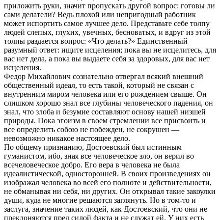
приложить руки, значит пропускать другой вопрос: готовы ли
сами делатели? Ведь плохой или непригодный работник
может испортить самое лучшее дело. Представьте себе толпу
людей слепых, глухих, увечных, бесноватых, и вдруг из этой
толпы раздается вопрос: «Что делать?» Единственный
разумный ответ: ищите исцеления; пока вы не исцелитесь, для
вас нет дела, а пока вы выдаете себя за здоровых, для вас нет
исцеления.
Федор Михайлович сознательно отвергал всякий внешний
общественный идеал, то есть такой, который не связан с
внутренним миром человека или его рождением свыше. Он
слишком хорошо знал все глубины человеческого падения, он
знал, что злоба и безумие составляют основу нашей низшей
природы. Пока эгоизм в своем стремлении все присвоить и
все определить собою не побежден, не сокрушен —
невозможно никакое настоящее дело.
По общему признанию, Достоевский был истинным
гуманистом, ибо, зная все человеческое зло, он верил во
всечеловеческое добро. Его вера в человека не была
идеалистической, односторонней. В своих произведениях он
изображал человека во всей его полноте и действительности,
не обманывая ни себя, ни других. Он открывал такие закоулки
души, куда не многие решаются заглянуть. Но в том-то и
заслуга, значение таких людей, как Достоевский, что они не
преклоняются пред силой факта и не служат ей. У них есть