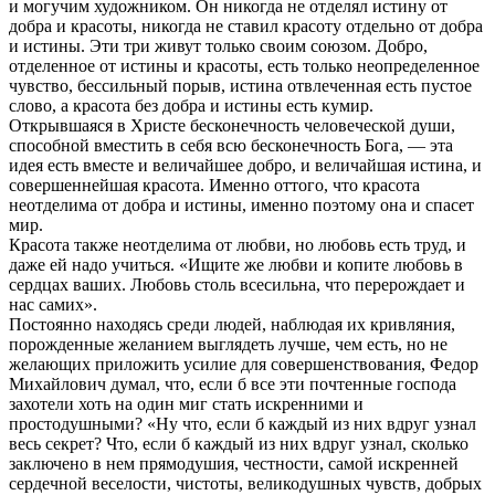
и могучим художником. Он никогда не отделял истину от
добра и красоты, никогда не ставил красоту отдельно от добра
и истины. Эти три живут только своим союзом. Добро,
отделенное от истины и красоты, есть только неопределенное
чувство, бессильный порыв, истина отвлеченная есть пустое
слово, а красота без добра и истины есть кумир.
Открывшаяся в Христе бесконечность человеческой души,
способной вместить в себя всю бесконечность Бога, — эта
идея есть вместе и величайшее добро, и величайшая истина, и
совершеннейшая красота. Именно оттого, что красота
неотделима от добра и истины, именно поэтому она и спасет
мир.
Красота также неотделима от любви, но любовь есть труд, и
даже ей надо учиться. «Ищите же любви и копите любовь в
сердцах ваших. Любовь столь всесильна, что перерождает и
нас самих».
Постоянно находясь среди людей, наблюдая их кривляния,
порожденные желанием выглядеть лучше, чем есть, но не
желающих приложить усилие для совершенствования, Федор
Михайлович думал, что, если б все эти почтенные господа
захотели хоть на один миг стать искренними и
простодушными? «Ну что, если б каждый из них вдруг узнал
весь секрет? Что, если б каждый из них вдруг узнал, сколько
заключено в нем прямодушия, честности, самой искренней
сердечной веселости, чистоты, великодушных чувств, добрых