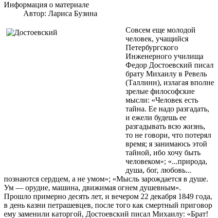
Информация о материале
Автор:
Лариса Бузина
Совсем еще молодой
человек, учащийся
Петербургского
Инженерного училища
Федор Достоевский писал
брату Михаилу в Ревель
(Таллинн), излагая вполне
зрелые философские
мысли: «Человек есть
тайна. Ее надо разгадать,
и ежели будешь ее
разгадывать всю жизнь,
то не говори, что потерял
время; я занимаюсь этой
тайной, ибо хочу быть
человеком»; «...природа,
душа, бог, любовь...
познаются сердцем, а не умом»; «Мысль зарождается в душе.
Ум — орудие, машина, движимая огнем душевным».
Прошло примерно десять лет, и вечером 22 декабря 1849 года,
в день казни петрашевцев, после того как смертный приговор
ему заменили каторгой, Достоевский писал Михаилу: «Брат!