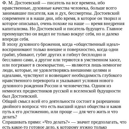
Ф. М. Достоевский — писатель на все времена, ибо
нравственные, духовные качества человека, больше всего
занимавшие писателя, как и дух, бессмертны. Достоевский
современен и в наши дни, ибо время, в которое он творил и
которое описывал, очень похоже на наше — время внедрения
капитализма. Но Достоевский и писатель будущего. Главное
преимущество он видел не только вокруг себя, но и далеко
впереди себя.
В эпоху духовного брожения, когда «общественный идеал»
воспринимают только внешне и поверхностно, когда одни
грабят, убивают, губят других и гибнут бесплодно и
бесславно сами, а другие или теряются в умственном хаосе,
или погрязают в своекорыстии, — являются лишь немногие
люди, которые, не удовлетворяясь внешними целями и
идеалами, чувствуют и возвещают необходимость глубокого
нравственного переворота и указывают условия нового
духовного рождения России и человечества. Одним из
немногих предвестников русской и вселенской будущности
был Достоевский.
Общий смысл всей его деятельности состоит в разрешении
двойного вопроса: что есть высший идеал общества и каков
путь к его достижению, или проще — для чего жить и что
делать?
Спрашивать прямо: «Что делать?» — значит предполагать, что
есть какое-то готовое дело, к которому нужно только