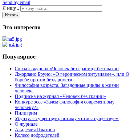
Send by email
Я ищу...
Искать
Это интересно
Популярное
Скачать журнал «Человек без границ» бесплатно
Джордано Бруно: «О героическом энтузиазме», или О
борьбе против бездарности
Философия возраста. Загадочные циклы в жизни
человека
Подписка на журнал «Человек без границ»
Конкурс эссе «Зачем философия современному
человеку?»
Пилигрим
Убунту: я существую, потому что мы существуем
О журнале
Академия Платона
Колесо добродетелей