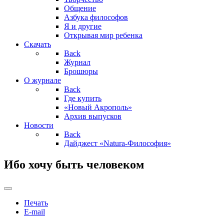
Общение
Азбука философов
Я и другие
Открывая мир ребенка
Скачать
Back
Журнал
Брошюры
О журнале
Back
Где купить
«Новый Акрополь»
Архив выпусков
Новости
Back
Дайджест «Natura-Философия»
Ибо хочу быть человеком
Печать
E-mail