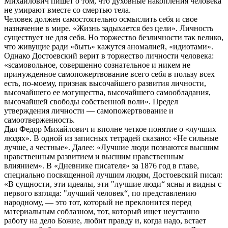
Михайлович пишет о том, что духовные накопления человека
не умирают вместе со смертью тела.
Человек должен самостоятельно осмыслить себя и свое
назначение в мире. «Жизнь задыхается без цели». Личность
существует не для себя. Но торжество безличности так велико,
что живущие ради «быть» кажутся аномалией, «идиотами».
Однако Достоевский верит в торжество личности человека:
«ѕсамовольное, совершенно сознательное и никем не
принужденное самопожертвование всего себя в пользу всех
есть, по-моему, признак высочайшего развития личности,
высочайшего ее могущества, высочайшего самообладания,
высочайшей свободы собственной воли». Предел
утверждения личности — самопожертвование и
самоотверженность.
Дал Федор Михайлович и вполне четкое понятие о «лучших
людях». В одной из записных тетрадей сказано: «Не сильные
лучше, а честные». Далее: «Лучшие люди познаются высшим
нравственным развитием и высшим нравственным
влиянием». В «Дневнике писателя» за 1876 год в главе,
специально посвященной лучшим людям, Достоевский писал:
«В сущности, эти идеалы, эти "лучшие люди“ ясны и видны с
первого взгляда: "лучший человек“, по представлению
народному, — это тот, который не преклонится перед
материальным соблазном, тот, который ищет неустанно
работу на дело Божие, любит правду и, когда надо, встает