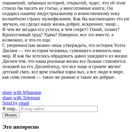
поражений, забавных историй, открытий, чудес, что об этом
стоило бы писать не статьи, а многотомные книги. Он
подарил нашему индустриальному и воинственному веку
волшебную страну мультфильмов. Как бы высокопарно это ни
звучало, он сделал нашу жизнь добрее, искреннее, чище...
В чем же загадка его успеха, в чем секрет? Гений, талант?
Кропотливый труд? Удача? Наверное, все это вместе, а
возможно, и что-то еще.
С уверенностью можно лишь утверждать, что история Уолта
Диснея — это история человека, сумевшего изменить наш
мир. И как бы хотелось обрадовать давно ушедшего из жизни
Диснея тем, что наша реальная жизнь все больше становится
похожей на его Диснейленд, что все чаще и громче звучит
детский смех, все ярче улыбки взрослых, а все люди в мире,
как семь гномов — такие же разные и такие же добрые.
share with Whatsapp
share with Telegram
Send by email
Я ищу...
Искать
Это интересно