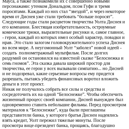
Мауса, а также познакомили их с совершенно новыми
персонажами: утенком Дональдом, псом Гуфи и тремя
поросятами. Каждый из них стал “звездой”, и через некоторое
время от Диснея уже стали требовать “больше поросят”.
Следующие годы стали расцветом творчества Уолта Диснея и
его компании. Блестящая изобретательность, остроумные
комические трюки, выразительные рисунки и, самое главное,
- герои, каждый из которых имел особый характер, повадки и
нрав. Это стало залогом головокружительного успеха Диснея
во всем мире. А неугомонный Уолт “заболел” новой идеей -
создать полнометражный мультфильм. После долгих
раздумий он остановился на известной сказке “Белоснежка и
семь гномов”. Эта сказка давала широкий простор для
творчества, ее герои у всех вызывали симпатию... но Дисней
и не подозревал, какие серьезные вопросы ему придется
разрешать, пытаясь убедить финансовых воротил вложить
деньги в этот проект.
Никак не получалось собрать все силы и средства и
сосредоточить их на одной “Белоснежке”. Чтобы обеспечить
жизненный процесс своей компании, Дисней вынужден был
одновременно ставить небольшие фильмы. Перед просмотром
материалов к “Белоснежке”, куда были приглашены
представители банка, у которого братья Диснеи надеялись
взять кредит, Уолт пережил тяжелые минуты. После
просмотра вице-президент банка, прощаясь, благодушно