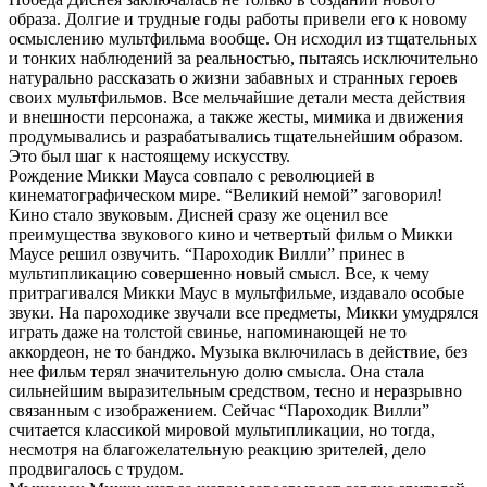
образа. Долгие и трудные годы работы привели его к новому
осмыслению мультфильма вообще. Он исходил из тщательных
и тонких наблюдений за реальностью, пытаясь исключительно
натурально рассказать о жизни забавных и странных героев
своих мультфильмов. Все мельчайшие детали места действия
и внешности персонажа, а также жесты, мимика и движения
продумывались и разрабатывались тщательнейшим образом.
Это был шаг к настоящему искусству.
Рождение Микки Мауса совпало с революцией в
кинематографическом мире. “Великий немой” заговорил!
Кино стало звуковым. Дисней сразу же оценил все
преимущества звукового кино и четвертый фильм о Микки
Маусе решил озвучить. “Пароходик Вилли” принес в
мультипликацию совершенно новый смысл. Все, к чему
притрагивался Микки Маус в мультфильме, издавало особые
звуки. На пароходике звучали все предметы, Микки умудрялся
играть даже на толстой свинье, напоминающей не то
аккордеон, не то банджо. Музыка включилась в действие, без
нее фильм терял значительную долю смысла. Она стала
сильнейшим выразительным средством, тесно и неразрывно
связанным с изображением. Сейчас “Пароходик Вилли”
считается классикой мировой мультипликации, но тогда,
несмотря на благожелательную реакцию зрителей, дело
продвигалось с трудом.