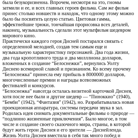
была безукоризненна. Впрочем, несмотря на это, гномы
затмили и ее, и всех главных героев фильма. Сам же фильм
принес столько новшеств и находок, что одному этому можно
было бы посвятить целую статью. Цветовая гамма,
эффектнейшие трюки, тончайшая прорисовка всех деталей,
наконец, музыкальность сделали этот мультфильм шедевром
мирового кино.
Практически каждого героя Дисней постарался связать с
определенной мелодией, создав тем самым еще и
музыкальную характеристику персонажей. Два года жизни,
два года кропотливого труда и два милллиона долларов,
вложенных в создание “Белоснежки”, вернулись Уолту
Диснею всемирной славой и признанием. Ко всему прочему
“Белоснежка” принесла ему прибыль в 8000000 долларов,
многочисленные премии и награды всевозможных
фестивалей и конкурсов.
“Белоснежка” навсегда осталась визитной карточкой Диснея,
хотя после нее были и другие шедевр — “Пиноккио” (1940),
“Бемби” (1942), “Фантазия” (1942), но. Разрабатывалась новая
проекционная аппаратура, системы передачи звука в зал.
Родилась идея снимать документальные фильмы о природе —
“подлинно жизненные приключения”. Было многое, в том
числе и создание своего сказочного мира, страны, в которой
будут жить герои Диснея и его зрители — Диснейленда.
Жизнь Уолта Диснея вместила в себя так много побед и