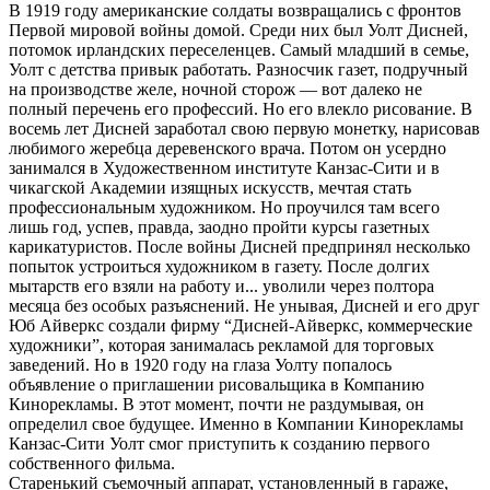
В 1919 году американские солдаты возвращались с фронтов
Первой мировой войны домой. Среди них был Уолт Дисней,
потомок ирландских переселенцев. Самый младший в семье,
Уолт с детства привык работать. Разносчик газет, подручный
на производстве желе, ночной сторож — вот далеко не
полный перечень его профессий. Но его влекло рисование. В
восемь лет Дисней заработал свою первую монетку, нарисовав
любимого жеребца деревенского врача. Потом он усердно
занимался в Художественном институте Канзас-Сити и в
чикагской Академии изящных искусств, мечтая стать
профессиональным художником. Но проучился там всего
лишь год, успев, правда, заодно пройти курсы газетных
карикатуристов. После войны Дисней предпринял несколько
попыток устроиться художником в газету. После долгих
мытарств его взяли на работу и... уволили через полтора
месяца без особых разъяснений. Не унывая, Дисней и его друг
Юб Айверкс создали фирму “Дисней-Айверкс, коммерческие
художники”, которая занималась рекламой для торговых
заведений. Но в 1920 году на глаза Уолту попалось
объявление о приглашении рисовальщика в Компанию
Кинорекламы. В этот момент, почти не раздумывая, он
определил свое будущее. Именно в Компании Кинорекламы
Канзас-Сити Уолт смог приступить к созданию первого
собственного фильма.
Старенький съемочный аппарат, установленный в гараже,