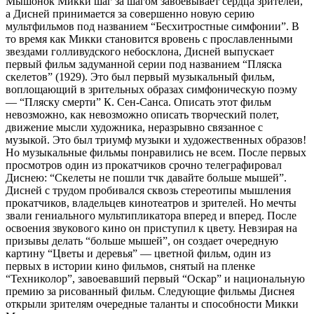
Мышонок Микки шаг за шагом завоевывает сердца зрителей,
а Дисней принимается за совершенно новую серию
мультфильмов под названием “Бесхитростные симфонии”. В
то время как Микки становится вровень с прославленными
звездами голливудского небосклона, Дисней выпускает
первый фильм задуманной серии под названием “Пляска
скелетов” (1929). Это был первый музыкальный фильм,
воплощающий в зрительных образах симфоническую поэму
— “Пляску смерти” К. Сен-Санса. Описать этот фильм
невозможно, как невозможно описать творческий полет,
движение мысли художника, неразрывно связанное с
музыкой. Это был триумф музыки и художественных образов!
Но музыкальные фильмы понравились не всем. После первых
просмотров один из прокатчиков срочно телеграфировал
Диснею: “Скелеты не пошли тчк давайте больше мышей”.
Дисней с трудом пробивался сквозь стереотипы мышления
прокатчиков, владельцев кинотеатров и зрителей. Но мечты
звали гениального мультипликатора вперед и вперед. После
освоения звукового кино он приступил к цвету. Невзирая на
призывы делать “больше мышей”, он создает очередную
картину “Цветы и деревья” — цветной фильм, один из
первых в истории кино фильмов, снятый на пленке
“Техниколор”, завоевавший первый “Оскар” и национальную
премию за рисованный фильм. Следующие фильмы Диснея
открыли зрителям очередные таланты и способности Микки