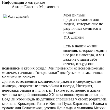
Информация о материале
Автор:
Евгения Марковская
Мои фильмы
предназначаются для
людей, которые еще не
разучились смеяться и
плакать!
У.Э. Дисней
Есть в нашей жизни
явления, которые входят в
нее раз и навсегда, и мы
даже не отдаем себе
отчета, откуда они
появились и кто их создал. Мы привыкли ко всевозможным
мелочам, начиная с “открывалки” для бутылок и заканчивая
молнией на брюках.
Для нас естественны космические ракеты и сверхзвуковые
лайнеры, скоростные автомобили и поезда, Интернет,
пересадка сердца и т. д. и т. п. Так же естественно в жизнь
человека второй половины XX века вошла мультипликация.
Вряд ли кто-нибудь из детишек спрашивал у своих родителей,
кто папа Крокодила Гены и Винни-Пуха, Карлсона и Ежика в
тумане или Белоснежки, утенка Дональда и мышонка Микки.