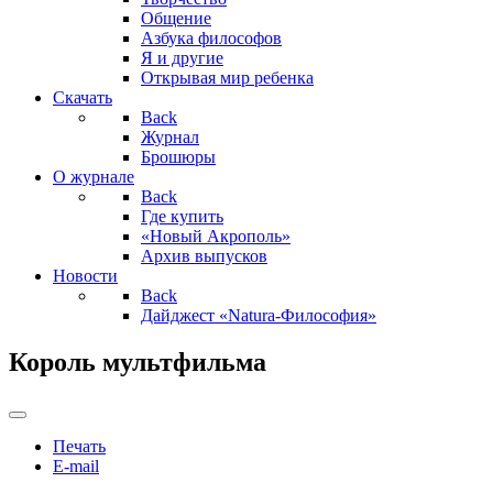
Общение
Азбука философов
Я и другие
Открывая мир ребенка
Скачать
Back
Журнал
Брошюры
О журнале
Back
Где купить
«Новый Акрополь»
Архив выпусков
Новости
Back
Дайджест «Natura-Философия»
Король мультфильма
Печать
E-mail