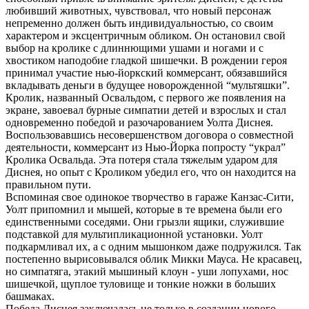
любивший животных, чувствовал, что новый персонаж
непременно должен быть индивидуальностью, со своим
характером и эксцентричным обликом. Он остановил свой
выбор на кролике с длиннющими ушами и ногами и с
хвостиком наподобие гладкой шишечки. В рождении героя
принимал участие нью-йоркский коммерсант, обязавшийся
вкладывать деньги в будущее новорожденной “мультяшки”.
Кролик, названный Освальдом, с первого же появления на
экране, завоевал бурные симпатии детей и взрослых и стал
одновременно победой и разочарованием Уолта Диснея.
Воспользовавшись несовершенством договора о совместной
деятельности, коммерсант из Нью-Йорка попросту “украл”
Кролика Освальда. Эта потеря стала тяжелым ударом для
Диснея, но опыт с Кроликом убедил его, что он находится на
правильном пути.
Вспоминая свое одинокое творчество в гараже Канзас-Сити,
Уолт припомнил и мышей, которые в те времена были его
единственными соседями. Они грызли ящики, служившие
подставкой для мультипликационной установки. Уолт
подкармливал их, а с одним мышонком даже подружился. Так
постепенно вырисовывался облик Микки Мауса. Не красавец,
но симпатяга, этакий мышиный клоун - уши лопухами, нос
шишечкой, щуплое туловище и тонкие ножки в больших
башмаках.
Победа Диснея заключалась не только в создании нового