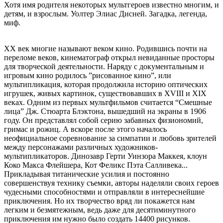
Хотя имя родителя некоторых мультгероев известно многим, и
детям, и взрослым. Уолтер Элиас Дисней. Загадка, легенда,
миф.
XX век многие называют веком кино. Родившись почти на
переломе веков, кинематограф открыл невиданные просторы
для творческой деятельности. Наряду с документальным и
игровым кино родилось ”рисованное кино”, или
мультипликация, которая продолжила историю оптических
игрушек, живых картинок, существовавших в XVIII и XIX
веках. Одним из первых мультфильмов считается “Смешные
лица” Дж. Стюарта Блэктона, вышедший на экраны в 1906
году. Он представлял собой серию забавных физиономий,
гримас и рожиц. А вскоре после этого началось
неофициальное соревнование за симпатии и любовь зрителей
между персонажами различных художников-
мультипликаторов. Динозавр Герти Уинзора Маккея, клоун
Коко Макса Флейшера, Кот Феликс Пэта Салливека...
Прикладывая титанические усилия и постоянно
совершенствуя технику съемки, авторы наделяли своих героев
чудесными способностями и отправляли в интереснейшие
приключения. Но их творчество вряд ли покажется нам
легким и безмятежным, ведь даже для десятиминутного
приключения им нужно было создать 14400 рисунков.