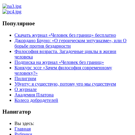
Популярное
Скачать журнал «Человек без границ» бесплатно
Джордано Бруно: «О героическом энтузиазме», или О
борьбе против бездарности
Философия возраста. Загадочные циклы в жизни
человека
Подписка на журнал «Человек без границ»
Конкурс эссе «Зачем философия современному
человеку?»
Пилигрим
Убунту: я существую, потому что мы существуем
О журнале
Академия Платона
Колесо добродетелей
Навигатор
Вы здесь:
Главная
Рубрики