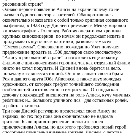
рисованной стране”.
Однако первое появление Алисы на экране почему-то не
вызвало бурного восторга зрителей. Обанкротившись
окончательно и захватив с собой только оригинал созданного
им фильма, в 1923 году Дисней приезжает в Мекку мировой
кинематографии - Голливуд. Работая оператором хроники
крупных киноконцернов, по ночам он продолжает искать и
придумывать шуточные картинки, развивая замысел
“Смехограммы”. Совершенно неожиданно Уолт получает
предложение продать за 1500 долларов свою злосчастную
“Алису в рисованной стране” и изготовить еще дюжину
фильмов с приключениями героини, так как отдельный фильм
никто не хотел покупать. И Дисней вновь берется за дело,
поначалу казавшееся утопией. Он приглашает своего брата
Роя и давнего друга Юба Айверкса, а также двух молодых
художников, от которых требует точнейшего соблюдения
особенностей изготовленного им рисунка. Он подыскал
девочку подходящей внешности на роль Алисы, кучу уличных
ребятишек и... большого уличного пса - для остальных ролей,
и работа закипела.
Три года Дисней регулярно представлял свою Алису на
экранах, до тех пор пока она окончательно не надоела
зрителю. Было принято решение положить конец
приключениям Алисы, но для этого требовался новый герой,
способный привлечь внимание зрителя. Дисней, с детства