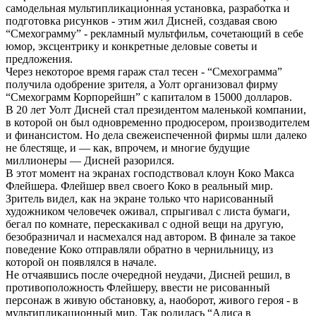
самодельная мультипликационная установка, разработка и
подготовка рисунков - этим жил Дисней, создавая свою
“Смехограмму” - рекламный мультфильм, сочетающий в себе
юмор, эксцентрику и конкретные деловые советы и
предложения.
Через некоторое время гараж стал тесен - “Смехограмма”
получила одобрение зрителя, а Уолт организовал фирму
“Смехограмм Корпорейшн” с капиталом в 15000 долларов.
В 20 лет Уолт Дисней стал президентом маленькой компании,
в которой он был одновременно продюсером, производителем
и финансистом. Но дела свежеиспеченной фирмы шли далеко
не блестяще, и — как, впрочем, и многие будущие
миллионеры — Дисней разорился.
В этот момент на экранах господствовал клоун Коко Макса
Флейшера. Флейшер ввел своего Коко в реальный мир.
Зритель видел, как на экране только что нарисованный
художником человечек оживал, спрыгивал с листа бумаги,
бегал по комнате, перескакивал с одной вещи на другую,
безобразничал и насмехался над автором. В финале за такое
поведение Коко отправляли обратно в чернильницу, из
которой он появлялся в начале.
Не отчаявшись после очередной неудачи, Дисней решил, в
противоположность Флейшеру, ввести не рисованный
персонаж в живую обстановку, а, наоборот, живого героя - в
мультипликационный мир. Так родилась “Алиса в