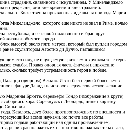
ршина страдания, связанного с искуплением. У Микеланджело
ны и прекрасны, они вне времени и вне страданий.
уквально. Божественна проявленная идеальная природа Марии
огда Микеланджело, которого еще никто не знал в Риме, ночью
нил.”
ена республика, и ее главой пожизненно избран друг
ой жизни любимого города.
 блок высотой около пяти метров, который был куплен городом
ми ранее скульптором Агостно ди Дуччо, пытавшимся
ующим его силу, не ощущаемую зрителем в хрупком теле героя.
 вызов судьбы. Правая опорная часть фигуры напряженно
ко, сколько требует устремленность героя к победе,
д Палаццо (дворцом) Веккио. И эти был первый более чем за
енное в фигуре Давида неистовое сверхчеловеческое желание
тую Мадонны Брюгге, барельефы Тондо (изображение в круге)
я соборного хора. Соревнуясь с Леонардо, пишет картину
цо Синьории.
и года. Казалось, двух более противоположных по внешности и
нтересующийся всеми науками, но почти все работы,
, упрямо годами работающий над одним произведением,
оты, решив расположить их на противоположных стенах зала,