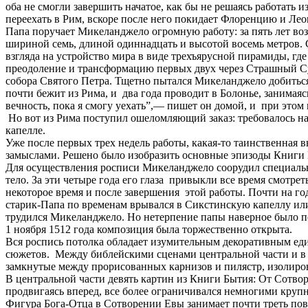
оба не смогли завершить начатое, как бы не решаясь работать
переехать в Рим, вскоре после него покидает Флоренцию и Лео
Папа поручает Микеланджело огромную работу: за пять лет в
шириной семь, длиной одиннадцать и высотой восемь метров. 
взгляда на устройство мира в виде трехъярусной пирамиды, г
преодоление и трансформацию первых двух через Страшный Суд
собора Святого Петра. Тщетно пытался Микеланджело добиться
почти бежит из Рима, и два года проводит в Болонье, занимаясь
вечность, пока я смогу уехать”,— пишет он домой, и при этом к
Но вот из Рима поступил ошеломляющий заказ: требовалось н
капелле.
Уже после первых трех недель работы, какая-то таинственная в
замыслами. Решено было изобразить основные эпизоды Книги Б
Для осуществления росписи Микеланджело соорудил специальные
тело. За эти четыре года его глаза привыкли все время смотре
некоторое время и после завершения этой работы. Почти на го
старик-Папа по временам врывался в Сикстинскую капеллу или 
трудился Микеланджело. Но нетерпение папы наверное было п
1 ноября 1512 года композиция была торжественно открыта.
Вся роспись потолка обладает изумительным декоративным един
сюжетов. Между библейскими сценами центральной части и в 
замкнутые между прорисованных карнизов и пилястр, изолирова
В центральной части девять картин из Книги Бытия: От Сотво
продвигаясь вперед, все более ограничивался немногими круп
Фигура Бога-Отца в Сотворении Евы занимает почти треть пове