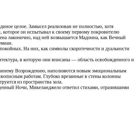
диное целое. Замысел реализован не полностью, хотя
ти, которое он испытывал к своему первому покровителю
ена лаконично, над ней возвышается Мадонна, как Вечный
емиан.
покойных. На них, как символы скоротечности и дуальности
итектура, в которую они вписаны — область освобожденного и
 раннему Возрождению, наполняются новым эмоциональным
живописным работам. Глубоко врезанные в стены колонны
уится из пространства зала.
вященный Ночи, Микеланджело ответил стихами, отразившими