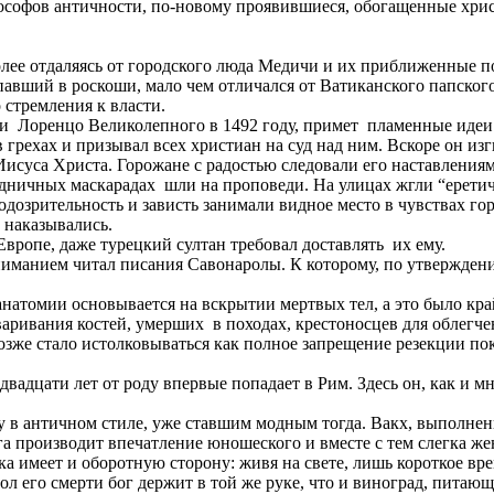
лософов античности, по-новому проявившиеся, обогащенные хри
олее отдаляясь от городского люда Медичи и их приближенные п
ший в роскоши, мало чем отличался от Ватиканского папского 
стремления к власти.
рти Лоренцо Великолепного в 1492 году, примет пламенные иде
грехах и призывал всех христиан на суд над ним. Вскоре он изг
исуса Христа. Горожане с радостью следовали его наставлениям
здничных маскарадах шли на проповеди. На улицах жгли “еретич
одозрительность и зависть занимали видное место в чувствах 
 наказывались.
вропе, даже турецкий султан требовал доставлять их ему.
манием читал писания Савонаролы. К которому, по утверждению
натомии основывается на вскрытии мертвых тел, а это было кра
варивания костей, умерших в походах, крестоносцев для облегче
позже стало истолковываться как полное запрещение резекции по
вадцати лет от роду впервые попадает в Рим. Здесь он, как и 
 в античном стиле, уже ставшим модным тогда. Вакх, выполненн
га производит впечатление юношеского и вместе с тем слегка ж
ка имеет и оборотную сторону: живя на свете, лишь короткое в
его смерти бог держит в той же руке, что и виноград, питающи