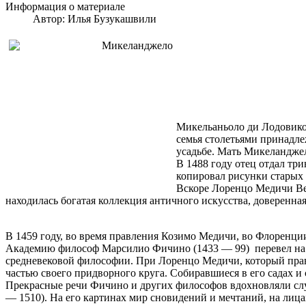
Информация о материале
Автор:
Илья Бузукашвили
Микельаньоло ди Лодовико 
семья столетьями принадле
усадьбе. Мать Микеланджел
В 1488 году отец отдал тр
копировал рисунки старых 
Вскоре Лоренцо Медичи Вел
находилась богатая коллекция античного искусства, доверенн
В 1459 году, во время правления Козимо Медичи, во Флоренц
Академию философ Марсилио Фичино (1433 — 99) перевел на л
средневековой философии. При Лоренцо Медичи, который прав
частью своего придворного круга. Собиравшиеся в его садах 
Прекрасные речи Фичино и других философов вдохновляли сл
— 1510). На его картинах мир сновидений и мечтаний, на лица