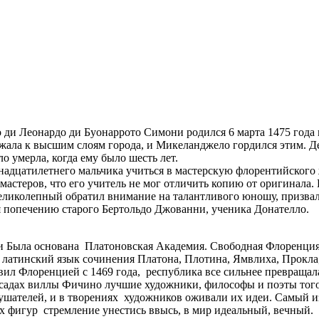
ди Леонардо ди Буонаррото Симони родился 6 марта 1475 года 
жала к высшим слоям города, и Микеланджело гордился этим. Д
о умерла, когда ему было шесть лет.
инадцатилетнего мальчика учиться в мастерскую флорентийского
мастеров, что его учитель не мог отличить копию от оригинала. 
иколепный обратил внимание на талантливого юношу, призвал ег
ая попечению старого Бертольдо Джованни, ученика Донателло.
ии Была основана Платоновская Академия. Свободная Флоренци
атинский язык сочинения Платона, Плотина, Ямвлиха, Прокла, 
ил Флоренцией с 1469 года, республика все сильнее превраща
и садах виллы Фичино лучшие художники, философы и поэты тог
ушателей, и в творениях художников оживали их идеи. Самый 
х фигур стремление унестись ввысь, в мир идеальный, вечный.