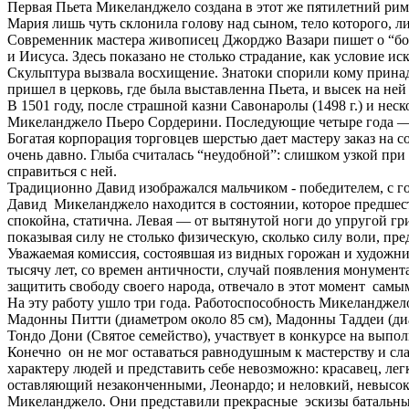
Первая Пьета Микеланджело создана в этот же пятилетний рим
Мария лишь чуть склонила голову над сыном, тело которого, л
Современник мастера живописец Джорджо Вазари пишет о “бож
и Иисуса. Здесь показано не столько страдание, как условие ис
Скульптура вызвала восхищение. Знатоки спорили кому принад
пришел в церковь, где была выставленна Пьета, и высек на н
В 1501 году, после страшной казни Савонаролы (1498 г.) и не
Микеланджело Пьеро Сордерини. Последующие четыре года — 
Богатая корпорация торговцев шерстью дает мастеру заказ на 
очень давно. Глыба считалась “неудобной”: слишком узкой при
справиться с ней.
Традиционно Давид изображался мальчиком - победителем, с г
Давид Микеланджело находится в состоянии, которое предшест
спокойна, статична. Левая — от вытянутой ноги до упругой гр
показывая силу не столько физическую, сколько силу воли, п
Уважаемая комиссия, состоявшая из видных горожан и художни
тысячу лет, со времен античности, случай появления монумен
защитить свободу своего народа, отвечало в этот момент са
На эту работу ушло три года. Работоспособность Микеланджел
Мадонны Питти (диаметром около 85 см), Мадонны Таддеи (диам
Тондо Дони (Святое семейство), участвует в конкурсе на вып
Конечно он не мог оставаться равнодушным к мастерству и сла
характеру людей и представить себе невозможно: красавец, л
оставляющий незаконченными, Леонардо; и неловкий, невысоко
Микеланджело. Они представили прекрасные эскизы батальных 