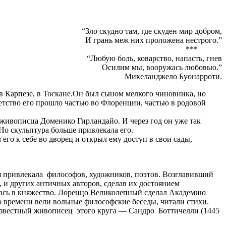
“Зло скудно там, где скуден мир добром,
И грань меж них проложена нестрого.”
***
“Любую боль, коварство, напасть, гнев
Осилим мы, вооружась любовью.”
Микеланджело Буонарроти.
в Карпезе, в Тоскане.Он был сыном мелкого чиновника, но
етство его прошло частью во Флоренции, частью в родовой
 живописца Доменико Гирландайо. И через год он уже так
Но скульптура больше привлекала его.
о к себе во дворец и открыл ему доступ в свои сады,
я привлекала философов, художников, поэтов. Возглавивший
и других античных авторов, сделав их достоянием
лась в княжество. Лоренцо Великолепный сделал Академию
о времени вели вольные философские беседы, читали стихи.
известный живописец этого круга — Сандро Боттичелли (1445