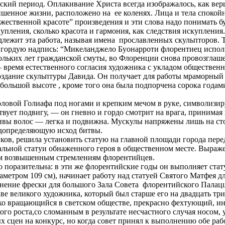
ский период. Оплакивание Христа всегда изображалось, как ве
ишенное жизни, расположено на ее коленях. Лица и тела спокой
ественной красоте” произведения и эти слова надо понимать б
купления, сколько красота и гармония, как следствия искупления.
лежит эта работа, называя имена прославленных скульпторов. Т
ей гордую надпись: “Микеланджело Буонарроти флорентиец испол
скольких лет гражданской смуты, во Флоренции снова провозглаш
время естественного согласия художника с укладом общественн
создание скульптуры Давида. Он получает для работы мраморный
 большой высоте , кроме того она была подпорчена сорока года
оловой Голиафа под ногами и крепким мечом в руке, символизир
вует подвигу, — он гневно и гордо смотрит на врага, принимая
ивы волос — легка и подвижна. Мускулы напряжены лишь на столь
редопределяющую исход битвы.
ков, решила установить статую на главной площади города пере
тальной статуи обнаженного героя в общественном месте. Выраж
мым возвышенным стремлениям флорентийцев.
о поразительна: в эти же флорентийские годы он выполняет ста
етром 109 см), начинает работу над статуей Святого Матфея дл
олнение фрески для большого Зала Совета флорентийского Палац
ве великого художника, который был старше его на двадцать тр
егко вращающийся в светском обществе, прекрасно фехтующий, и
го роста,со сломанным в результате несчастного случая носом
сцен на конкурс, но когда совет принял к выполнению обе раб