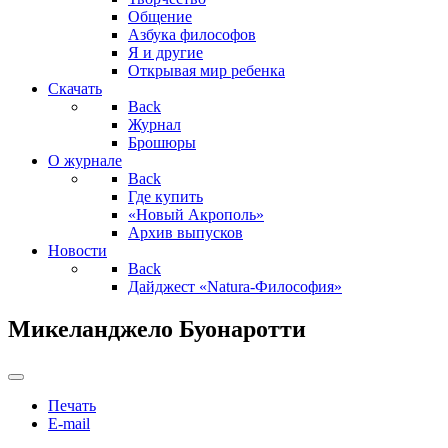
Общение
Азбука философов
Я и другие
Открывая мир ребенка
Скачать
Back
Журнал
Брошюры
О журнале
Back
Где купить
«Новый Акрополь»
Архив выпусков
Новости
Back
Дайджест «Natura-Философия»
Микеланджело Буонаротти
Печать
E-mail