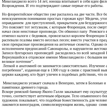
Микеланджело всего 14 лет, юноша впитывает в себя идеи фи
Возрождения. И это подтверждают самые первые его работы.
Но флорентийское общество уже распалось на две части. Все б
неискушенном понимании простых горожан круг Медичи, утопав
оправданием для преступлений, прикрытием для безудержного 
Это поясняет тот энтузиазм, с которым Флоренция, после сме
начал свои неистовые проповеди. Он обвинил папу Римского в 
отменил налоги с бедняков, провозгласил королем Флоренции И
распевали псалмы вместо веселых песен; вместо участия в пра
свои прекрасные произведения на античные сюжеты. Однако п
исполнением предписаний Савонаролы, и нарушители жестоко
Записи бунтарских проповедей расходились по всей западной Е
Вернувшийся в отцовское имение Микеланджело с большим вни
великое почтение”.
Лепкой и анатомией он занимается самостоятельно. Изучение а
погребении”, изданная еще в 1300 году в связи с практикой вы
церкви каждому, кто будет уличен в подобных действиях, что 
Микеланджело уезжает сначала в Венецию, затем в Болонью и д
памятники древнего города.
Вскоре римский банкир Якопо Галли заказывает ему скульптуру
точно, соответствует античным образцам. Тело опьяненного бо
художник показывает, что подобная божественность для челове
лакомится виноградом, символизирующим жизнь, однако символ 