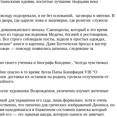
стианскими идеями, воспетые лучшими творцами века
овсюду подозревали, и не без оснований, заговоры и мятежи. В
двора, где царили ложь и лицемерие, где религия служила
и доминиканского монаха Савонаролы, который в это время
нал из города наследников Медичи, богачей и ростовщиков,
. Все строго соблюдали посты, ходили в простых одеждах,
еские” книги и картины. Даже Боттичелли бросал в костер
горожан — повсюду появились шпионы, следившие за
 своего ученика и биографа Кондиви , “всегда чувствовал
йне опасно в то время: булла Папы Бонифация VIII “О
ния доставки их останков на родину, грозила отлучением от
койного.
многие художники Возрождения, увлеченно изучает античные
ый для украшения его сада, лишь формально, хотя и очень
енственно, что типично для греческих изображений Диониса, но
ремя находившихся в блаженном состоянии паниска который
й его — это львиная шкура, которую паниск не замечает.