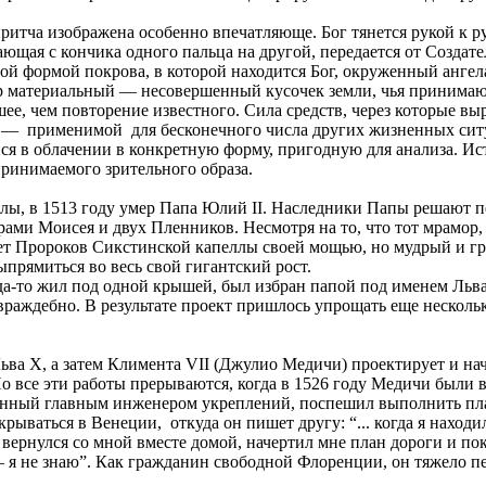
ритча изображена особенно впечатляюще. Бог тянется рукой к р
щая с кончика одного пальца на другой, передается от Создате
ой формой покрова, в которой находится Бог, окруженный ангел
ир материальный — несовершенный кусочек земли, чья принимаю
ее, чем повторение известного. Сила средств, через которые вы
 — применимой для бесконечного числа других жизненных ситу
 в облачении в конкретную форму, пригодную для анализа. Ис
принимаемого зрительного образа.
ы, в 1513 году умер Папа Юлий II. Наследники Папы решают пе
рами Моисея и двух Пленников. Несмотря на то, что тот мрамор,
ет Пророков Сикстинской капеллы своей мощью, но мудрый и гро
выпрямиться во весь свой гигантский рост.
-то жил под одной крышей, был избран папой под именем Льва
 враждебно. В результате проект пришлось упрощать еще нескольк
ва X, а затем Климента VII (Джулио Медичи) проектирует и на
о все эти работы прерываются, когда в 1526 году Медичи были 
ченный главным инженером укреплений, поспешил выполнить пл
ываться в Венеции, откуда он пишет другу: “... когда я находи
вернулся со мной вместе домой, начертил мне план дороги и поки
ол — я не знаю”. Как гражданин свободной Флоренции, он тяжело