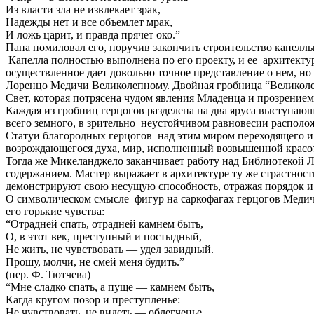
Из власти зла не извлекает зрак,
Надежды нет и все объемлет мрак,
И ложь царит, и правда прячет око.”
Папа помиловал его, поручив закончить строительство капелл
Капелла полностью выполнена по его проекту, и ее архитектур
осуществленное дает довольно точное представление о нем, но
Лоренцо Медичи Великолепному. Двойная гробница “Великолепн
Свет, которая потрясена чудом явления Младенца и прозрение
Каждая из гробниц герцогов разделена на два яруса выступаю
всего земного, в зрительно неустойчивом равновесии располо
Статуи благородных герцогов над этим миром переходящего и
возрождающегося духа, мир, исполненный возвышенной красо
Тогда же Микеланджело заканчивает работу над Библиотеко
содержанием. Мастер выражает в архитектуре ту же страстнос
демонстрируют свою несущую способность, отражая порядок и 
О символическом смысле фигур на саркофагах герцогов Медич
его горькие чувства:
“Отрадней спать, отрадней камнем быть,
О, в этот век, преступный и постыдный,
Не жить, не чувствовать — удел завидный.
Прошу, молчи, не смей меня будить.”
(пер. Ф. Тютчева)
“Мне сладко спать, а пуще — камнем быть,
Кагда кругом позор и преступленье:
Не чувствовать, не видеть — облегченье,