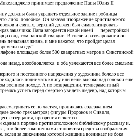
оду Микеланджело принимает предложение Папы Юлия II
ичину должны были украшать отдельное здание гробницы
 что-либо подобное. Он заказал изображение христианского
ророков и святых, верхний должен был символизировать
рав заказчика: Папа загорается новой идеей — перестройкой
рца солдатом папской гвардии. В гневе и разочаровании он
ень печальная жизнь, и мне кажется, что пройдет целая
времени на еду”.
плафоне площадью более 500 квадратных метров в Сикстинской
ода назад, возобновляется, и оба увлекаются все более смелыми
мерного и постоянного напряжения у художника болело все
 приходилось поднимать книгу или вещь высоко над головой еще
дном военном походе. А по возвращении, темпераментный
тремясь успеть перед смертью увидеть шедевр, над которым
 рассматривать ее по частям, проникаясь содержанием
еле около трех метров) фигуры Пророков и Сивилл,
сс созерцания, прозрения и экстаза.
и сцены в порядке противоположном библейскому рассказу и,
а, тем более лаконичными становятся средства изображения.
е, вслед за движением которой женщина возникает из бока