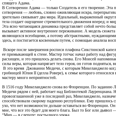
спящего Адама.
В Сотворении Адама — только Создатель и его творение. Эта п
сотворения — любовь, словно оживляющая искра, перепрыгиваю
зрительно связывает два мира. Идеальный, выраженный округл
тела создает ощущение стремительного движения вперед; и м
Эта ясно читающаяся динамика представляет собой нечто больш
вызывает активное внутреннее переживание. А модель сюжета
являющихся всеобщими, а потому абстрактными, нуждающимися
здесь, и постигается косвенным путем, с помощью анализа вос
Вскоре после завершения росписи плафона Сикстинской капелл
ее примыкающей к стене. Мастер тотчас начал работу над фигу
расхищен, и это пришлось делать снова. Его Моисей напомина
силы веры, которая напрягает тело героя, он готов подняться, 
В это время Джованни Медичи, с которым Микеланджело когда
гробницей Юлия II (делла Ровере), к семье которого относился
мастеру много неприятностей.
В 1516 году Микеланджело снова во Флоренции. По заданию Ль
Медичи рядом с ней, работает над Библиотекой Лауренциана. Н
провозглашенной уже в последний раз, Микеланджело, назна
способствовали скорому падению республики. Ему пришлось скр
ухо, что нет возможности дольше оставаться во Флоренции. Он 
мне, что все это будет для моего блага. Был то Бог или дьяв
“Мир — в слепоте: постыдного урока