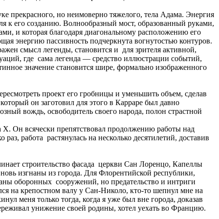
уке прекрасного, но неимоверно тяжелого, тела Адама. Энергия
ля к его созданию. Волнообразный мост, образованный руками,
ами, и которая благодаря диагональному расположению его
щая энергию пассивность подчеркнута вогнутостью контуров.
ражен смысл легенды, становится и для зрителя активной,
аций, где сама легенда — средство иллюстрации событий,
тинное значение становится шире, формально изображенного
ресмотреть проект его гробницы и уменьшить объем, сделав
 который он заготовил для этого в Карраре был давно
зный вождь, освободитель своего народа, полон страстной
 X. Он всячески препятствовал продолжению работы над
о раз, работа растянулась на несколько десятилетий, доставив
чинает строительство фасада церкви Сан Лоренцо, Капеллы
вновь изгнаны из города. Для Флорентийской республики,
аны оборонных сооружений, но предательство и интриги
лся на крепостном валу у Сан-Николо, кто-то шепнул мне на
нул меня только тогда, когда я уже был вне города, доказав
 переживал унижение своей родины, хотел уехать во Францию.