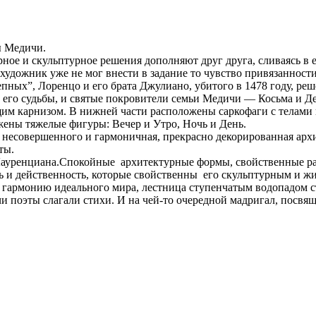
ы Медичи.
ное и скульптурное решения дополняют друг друга, сливаясь в е
 художник уже не мог внести в задание то чувство привязаннос
ых”, Лоренцо и его брата Джулиано, убитого в 1478 году, реш
м его судьбы, и святые покровители семьи Медичи — Косьма и Д
щим карнизом. В нижней части расположены саркофаги с телами 
жены тяжелые фигуры: Вечер и Утро, Ночь и День.
 несовершенного и гармоничная, прекрасно декорированная арх
ты.
й Лауренциана.Спокойные архитектурные формы, свойственные
ть и действенность, которые свойственны его скульптурным и 
гармонию идеального мира, лестница ступенчатым водопадом стр
и поэты слагали стихи. И на чей-то очередной мадригал, пос