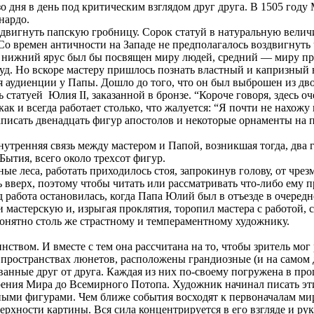
 изо дня в день под критическим взглядом друг друга. В 1505 г
нардо.
оздвигнуть папскую гробницу. Сорок статуй в натуральную вел
Со времен античности на Западе не предполагалось воздвигнуть
де нижний ярус был бы посвящен миру людей, средний — миру п
. Но вскоре мастеру пришлось познать властный и капризный н
 аудиенции у Папы. Дошло до того, что он был выброшен из дво
 статуей Юлия II, заказанной в бронзе. “Короче говоря, здесь оч
ак и всегда работает столько, что жалуется: “Я почти не нахожу 
аписать двенадцать фигур апостолов и некоторые орнаменты на 
нутренняя связь между мастером и Папой, возникшая тогда, два г
ытия, всего около трехсот фигур.
 леса, работать приходилось стоя, запрокинув голову, от чрез
ть вверх, поэтому чтобы читать или рассматривать что-либо ему
д работа остановилась, когда Папа Юлий был в отъезде в очере
мастерскую и, изрыгая проклятия, торопил мастера с работой, с
онятно столь же страстному и темпераментному художнику.
ством. И вместе с тем она рассчитана на то, чтобы зритель мог
пространствах люнетов, расположены грандиозные (и на самом д
нные друг от друга. Каждая из них по-своему погружена в проце
рения Мира до Всемирного Потопа. Художник начинал писать эт
ными фигурами. Чем ближе события восходят к первоначалам мир
рхности картины. Вся сила концентрируется в его взгляде и рук