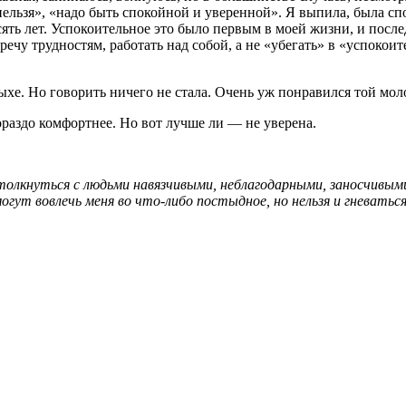
 нельзя», «надо быть спокойной и уверенной». Я выпила, была с
сять лет. Успокоительное это было первым в моей жизни, и посл
ечу трудностям, работать над собой, а не «убегать» в «успокои
ыхе. Но говорить ничего не стала. Очень уж понравился той мол
ораздо комфортнее. Но вот лучше ли — не уверена.
столкнуться с людьми навязчивыми, неблагодарными, заносчивы
огут вовлечь меня во что-либо постыдное, но нельзя и гневатьс