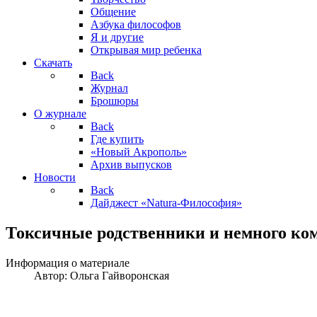
Общение
Азбука философов
Я и другие
Открывая мир ребенка
Скачать
Back
Журнал
Брошюры
О журнале
Back
Где купить
«Новый Акрополь»
Архив выпусков
Новости
Back
Дайджест «Natura-Философия»
Токсичные родственники и немного ко
Информация о материале
Автор:
Ольга Гайворонская