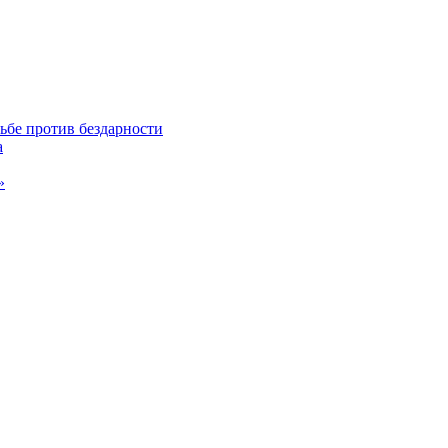
ьбе против бездарности
а
»