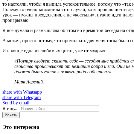
то настояли, чтобы я выпила успокоительное, потому что «так
Почему-то очень запомнила этот случай, хотя прошло почти де
урок — нужны преодоления, а не «костыли», нужно идти навстр
проигрываю.
Я все думала и размышляла об этом во время той беседы на отд
А может, просто потому, что промолчать для меня тогда было г
И в конце одна из любимых цитат, уже от мудрых:
«Поутру следует сказать себе — сегодня мне придётся 
свойства проистекают от незнания добра и зла. Они не м
должен быть готов к всякого рода событиям».
Марк Аврелий.
share with Whatsapp
share with Telegram
Send by email
Я ищу...
Искать
Это интересно