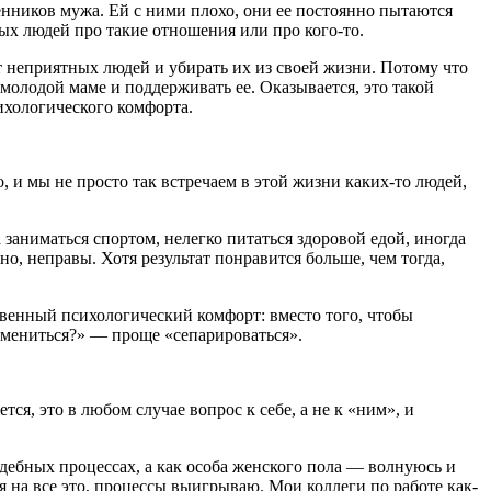
енников мужа. Ей с ними плохо, они ее постоянно пытаются
дых людей про такие отношения или про кого-то.
т неприятных людей и убирать их из своей жизни. Потому что
молодой маме и поддерживать ее. Оказывается, это такой
ихологического комфорта.
 и мы не просто так встречаем в этой жизни каких-то людей,
а заниматься спортом, нелегко питаться здоровой едой, иногда
но, неправы. Хотя результат понравится больше, чем тогда,
ственный психологический комфорт: вместо того, чтобы
измениться?» — проще «сепарироваться».
ся, это в любом случае вопрос к себе, а не к «ним», и
дебных процессах, а как особа женского пола — волнуюсь и
я на все это, процессы выигрываю. Мои коллеги по работе как-