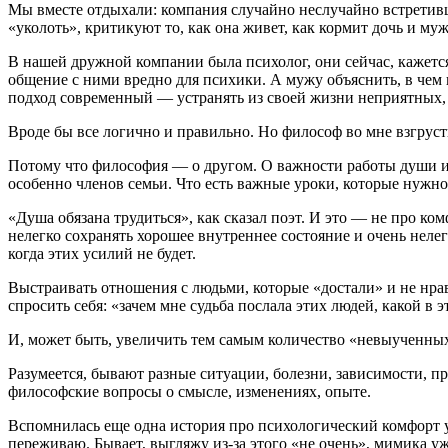
Мы вместе отдыхали: компания случайно неслучайно встретивш
«уколоть», критикуют то, как она живет, как кормит дочь и му
В нашей дружной компании была психолог, они сейчас, кажется
общение с ними вредно для психики. А мужу объяснить, в чем 
подход современный — устранять из своей жизни неприятных,
Вроде бы все логично и правильно. Но философ во мне взгруст
Потому что философия — о другом. О важности работы души и п
особенно членов семьи. Что есть важные уроки, которые нужн
«Душа обязана трудиться», как сказал поэт. И это — не про ком
нелегко сохранять хорошее внутреннее состояние и очень нелегк
когда этих усилий не будет.
Выстраивать отношения с людьми, которые «достали» и не нрав
спросить себя: «зачем мне судьба послала этих людей, какой в
И, может быть, увеличить тем самым количество «невыученных
Разумеется, бывают разные ситуации, болезни, зависимости, пр
философские вопросы о смысле, изменениях, опыте.
Вспомнилась еще одна история про психологический комфорт уж
переживаю. Бывает, выгляжу из-за этого «не очень», мимика уж