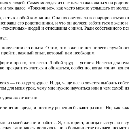
ихся людей. Самая молодая из нас начала жаловаться на родств
жа и так далее. «Токсичные», как часто можно услышать от моло
, есть в любой компании. Она посоветовала «сепарироваться» о
неправы его родственники, и что он должен заботиться о жене и 
 «токсичных» людей и отношения с ними. Ради собственного пс
нул.
олучении ею опыта. О том, что в жизни нет ничего случайного,
о пройти, важный опыт, который нам необходим.
форт и про то, что легко. Любой труд — усилия. Нелегко для тел
о прекратить злиться и обижаться, особенно, когда «они», конеч
ятся — гораздо труднее. И, да, чаще всего хочется выбрать соб
 этом для меня урок, чему мне нужно научиться или в чем самой 
 уроков» от жизни.
ичинение вреда, и поэтому решения бывают разные. Но, как кажет
е из моей жизни и работы. Я, как юрист, иногда выступаю в су
асная, запинаюсь, волнуюсь, но в большинстве случаев, несмотр