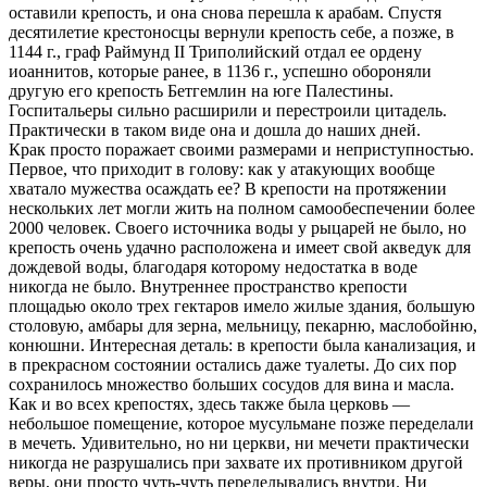
оставили крепость, и она снова перешла к арабам. Спустя
десятилетие крестоносцы вернули крепость себе, а позже, в
1144 г., граф Раймунд II Триполийский отдал ее ордену
иоаннитов, которые ранее, в 1136 г., успешно обороняли
другую его крепость Бетгемлин на юге Палестины.
Госпитальеры сильно расширили и перестроили цитадель.
Практически в таком виде она и дошла до наших дней.
Крак просто поражает своими размерами и неприступностью.
Первое, что приходит в голову: как у атакующих вообще
хватало мужества осаждать ее? В крепости на протяжении
нескольких лет могли жить на полном самообеспечении более
2000 человек. Своего источника воды у рыцарей не было, но
крепость очень удачно расположена и имеет свой акведук для
дождевой воды, благодаря которому недостатка в воде
никогда не было. Внутреннее пространство крепости
площадью около трех гектаров имело жилые здания, большую
столовую, амбары для зерна, мельницу, пекарню, маслобойню,
конюшни. Интересная деталь: в крепости была канализация, и
в прекрасном состоянии остались даже туалеты. До сих пор
сохранилось множество больших сосудов для вина и масла.
Как и во всех крепостях, здесь также была церковь —
небольшое помещение, которое мусульмане позже переделали
в мечеть. Удивительно, но ни церкви, ни мечети практически
никогда не разрушались при захвате их противником другой
веры, они просто чуть-чуть переделывались внутри. Ни