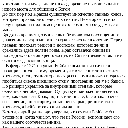
христиане, ни мусульмане никогда даже не пытались найти
нового места для общения с Богом.
До сих пор под Краком существует множество тайных ходов,
которые, правда, не очень легко найти. Некоторые из них
ведут прямо из-под помещения с огромными сосудами для
масла.
Бродя по крепости, замираешь в безмолвном восхищении и
уважении перед теми, кто создал все это великолепие. Перед
глазами проходят рыцари в доспехах, которые жили и
сражались здесь долгие годы. Крак оставался одним из
последних оплотов крестоносцев на Святой земле и так и не
был никогда взят до конца.
...В феврале 1271 г. султан Бейбарс осадил фактически
изолированную к тому времени уже в течение четырех лет
крепость, и спустя полтора месяца его армии все-таки удалось
пробиться сквозь внешнюю стену, протаранив одну из башен.
Но рыцари укрылись за внутренними стенами, которые
оказались непобедимыми. Существует множество легенд о
том, как был взят Крак, но, так или иначе, было заключено
соглашение, по которому оставшиеся рыцари покинули
крепость, а Бейбарс сохранил им жизни.
Кстати, сирийцы твердо уверены, что султан Бейбарс был
русским и, когда узнают, что ты из России, вспоминают его
как нашего соотечественника.
Тем, кто любит японские мультфильмы, может быть, будет