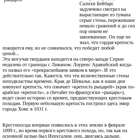
Салихи Бейбарс
задумчиво смотрел на
вырастающие из тумана
серые стены, пережившие
немало сражений и до сих
пор никем не
завоеванные. Он еще не
знал, что гордая крепость
покорится ему, но не сомневался, что победит любой
ценой...
Эта могучая твердыня находится на северо-западе Сирии
недалеко от границы с Ливаном. Лоуренс Аравийский когда-
то назвал его «прекраснейшим замком в мире». И это
действительно так. Кажется, что эти величественные стены
неподвластны времени. Крак де Шевалье, как в наши дни
именуют крепость, что означает «крепость рыцарей» (крак по-
арабски «крепость», а chevalier по-французски «рыцарь»),
ведет свою историю со времен, предшествующих крестовым
походам. Первую небольшую крепость построил здесь эмир
города Хомс в 1031 г.
Крестоносцы впервые появились в этих землях в феврале
1099 г., во время первого крестового похода, но, так как их
основной целью был Иерусалим, они, двигаясь дальше,