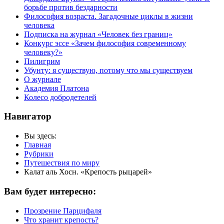
борьбе против бездарности
Философия возраста. Загадочные циклы в жизни
человека
Подписка на журнал «Человек без границ»
Конкурс эссе «Зачем философия современному
человеку?»
Пилигрим
Убунту: я существую, потому что мы существуем
О журнале
Академия Платона
Колесо добродетелей
Навигатор
Вы здесь:
Главная
Рубрики
Путешествия по миру
Калат аль Хосн. «Крепость рыцарей»
Вам будет интересно:
Прозрение Парцифаля
Что хранит крепость?