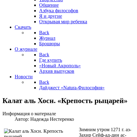
Общение
Азбука философов
Я и другие
Открывая мир ребенка
Скачать
Back
Журнал
Брошюры
О журнале
Back
Где купить
«Новый Акрополь»
Архив выпусков
Новости
Back
Дайджест «Natura-Философия»
Калат аль Хосн. «Крепость рыцарей»
Информация о материале
Автор:
Надежда Нестеренко
Зимним утром 1271 г. аз-
Захир Сейф-ад-дин ас-