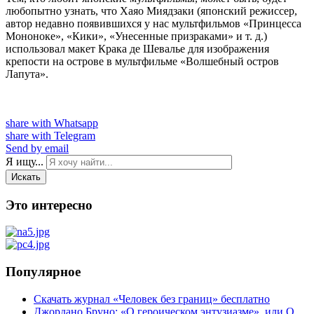
любопытно узнать, что Хаяо Миядзаки (японский режиссер,
автор недавно появившихся у нас мультфильмов «Принцесса
Мононоке», «Кики», «Унесенные призраками» и т. д.)
использовал макет Крака де Шевалье для изображения
крепости на острове в мультфильме «Волшебный остров
Лапута».
share with Whatsapp
share with Telegram
Send by email
Я ищу...
Искать
Это интересно
Популярное
Скачать журнал «Человек без границ» бесплатно
Джордано Бруно: «О героическом энтузиазме», или О