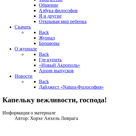
Общение
Азбука философов
Я и другие
Открывая мир ребенка
Скачать
Back
Журнал
Брошюры
О журнале
Back
Где купить
«Новый Акрополь»
Архив выпусков
Новости
Back
Дайджест «Natura-Философия»
Капельку вежливости, господа!
Информация о материале
Автор:
Хорхе Анхель Ливрага