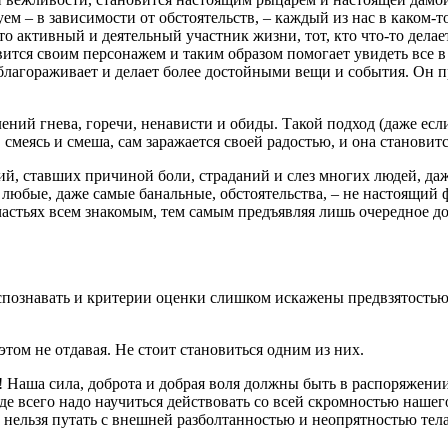
м – в зависимости от обстоятельств, – каждый из нас в каком‑т
это активный и деятельный участник жизни, тот, кто что‑то дел
новится своим персонажем и таким образом помогает увидеть все 
 облагораживает и делает более достойными вещи и события. Он 
лений гнева, горечи, ненависти и обиды. Такой подход (даже ес
, смеясь и смеша, сам заражается своей радостью, и она станови
, ставших причиной боли, страданий и слез многих людей, даже
е любые, даже самые банальные, обстоятельства, – не настоящий
счастьях всем знакомым, тем самым предъявляя лишь очередное д
аспознавать и критерии оценки слишком искажены предвзятост
этом не отдавая. Не стоит становиться одним из них.
и! Наша сила, доброта и добрая воля должны быть в распоряжен
 всего надо научиться действовать со всей скромностью нашего 
ое нельзя путать с внешней разболтанностью и неопрятностью те