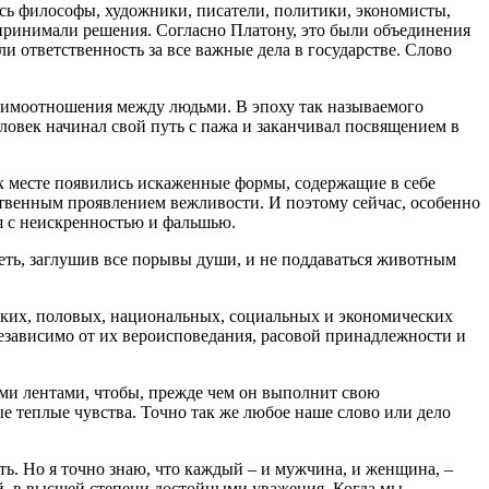
сь философы, художники, писатели, политики, экономисты,
принимали решения. Согласно Платону, это были объединения
 ответственность за все важные дела в государстве. Слово
аимоотношения между людьми. В эпоху так называемого
еловек начинал свой путь с пажа и заканчивал посвящением в
х месте появились искаженные формы, содержащие в себе
твенным проявлением вежливости. И поэтому сейчас, особенно
ся с неискренностью и фальшью.
реть, заглушив все порывы души, и не поддаваться животным
ческих, половых, национальных, социальных и экономических
езависимо от их вероисповедания, расовой принадлежности и
ми лентами, чтобы, прежде чем он выполнит свою
ые теплые чувства. Точно так же любое наше слово или дело
сть. Но я точно знаю, что каждый – и мужчина, и женщина, –
ой, в высшей степени достойными уважения. Когда мы