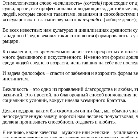
Этимологически слово «вежливость»
(cortesia)
происходит от 
судьи, врачи, все профессионалы и выдающиеся, достойные лю
людей, которые своими талантами, знаниями и способностями п
«государство» на латыни звучало как
respublica
(«общее дело»)
Во всех известных нам культурах и цивилизациях древности 
западного Средневековья такие отношения формировались в узк
рыцари.
К сожалению, со временем многие из этих прекрасных и полез
много фальшивого и искусственного. Именно эти формы дошли
среди людей среднего возраста, испытавших на себе все после
И задача философов – спасти от забвения и возродить формы в
инстинктам.
Вежливость – это одно из проявлений благородства и любви, э
различий. Это простой, но благородный способ воплощения пе
социальных условий, вокруг идеала всемирного Братства.
Делая подарок, каким бы скромным он ни был, мы обычно упа
непосредственную задачу, дорогой нам человек почувствовал, ч
должна пронизывать способность отдавать и любить.
Я не знаю, какие качества – мужские или женские – усиливаютс
кто привносит во все, что он делает, капельку красоты, любв