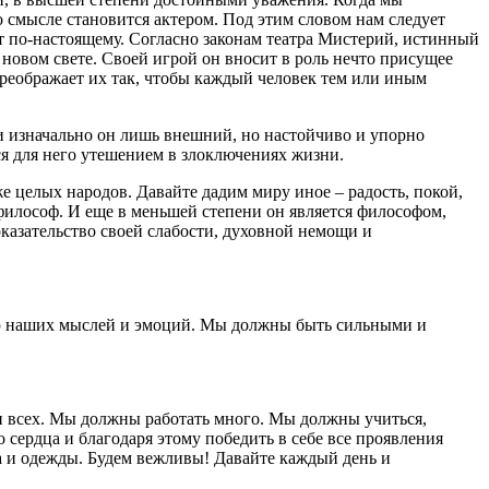
о смысле становится актером. Под этим словом нам следует
ает по‑настоящему. Согласно законам театра Мистерий, истинный
в новом свете. Своей игрой он вносит в роль нечто присущее
преображает их так, чтобы каждый человек тем или иным
ли изначально он лишь внешний, но настойчиво и упорно
тся для него утешением в злоключениях жизни.
 целых народов. Давайте дадим миру иное – радость, покой,
 философ. И еще в меньшей степени он является философом,
оказательство своей слабости, духовной немощи и
ью наших мыслей и эмоций. Мы должны быть сильными и
ии всех. Мы должны работать много. Мы должны учиться,
сердца и благодаря этому победить в себе все проявления
ла и одежды. Будем вежливы! Давайте каждый день и