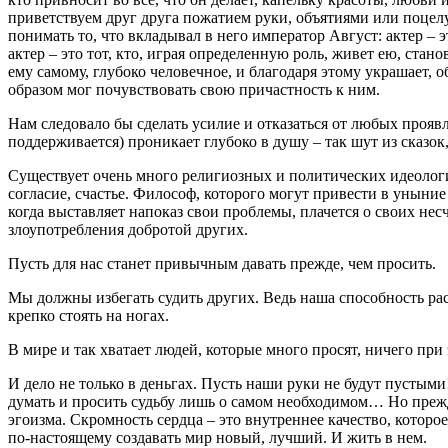
приветствуем друг друга пожатием руки, объятиями или поцелуе
понимать то, что вкладывал в него император Август: актер – 
актер – это тот, кто, играя определенную роль, живет ею, ста
ему самому, глубоко человечное, и благодаря этому украшает,
образом мог почувствовать свою причастность к ним.
Нам следовало бы сделать усилие и отказаться от любых прояв
поддерживается) проникает глубоко в душу – так шут из сказок
Существует очень много религиозных и политических идеологий
согласие, счастье. Философ, которого могут привести в уныни
когда выставляет напоказ свои проблемы, плачется о своих не
злоупотребления добротой других.
Пусть для нас станет привычным давать прежде, чем просить.
Мы должны избегать судить других. Ведь наша способность р
крепко стоять на ногах.
В мире и так хватает людей, которые много просят, ничего при 
И дело не только в деньгах. Пусть наши руки не будут пустым
думать и просить судьбу лишь о самом необходимом… Но прежде
эгоизма. Скромность сердца – это внутреннее качество, котор
по‑настоящему создавать мир новый, лучший. И жить в нем.