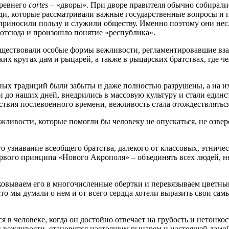
древнего
cortes –
«дворы». При дворе правителя обычно собирали
ди, которые рассматривали важные государственные вопросы и 
риносили пользу и служили обществу. Именно поэтому они несли
; отсюда и произошло понятие «республика».
существовали особые формы вежливости, регламентировавшие вз
их кругах дам и рыцарей, а также в рыцарских братствах, где ч
ных традиций были забыты и даже полностью разрушены, а на и
 до наших дней, внедрились в массовую культуру и стали единс
дствия послевоенного времени, вежливость стала отождествлять
ежливости, которые помогли бы человеку не опускаться, не озве
то узнавание всеобщего братства, далекого от классовых, этни
рвого принципа «Нового Акрополя» – объединять всех людей, н
ковываем его в многочисленные обертки и перевязываем цветны
то мы думали о нем и от всего сердца хотели выразить свои сам
я в человеке, когда он достойно отвечает на грубость и нетонко
и и вежливости, становится настоящим рыцарем и настоящей дам