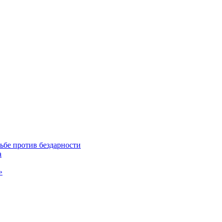
ьбе против бездарности
а
»