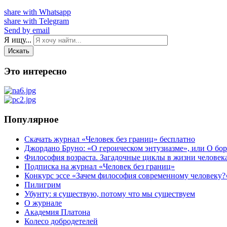
share with Whatsapp
share with Telegram
Send by email
Я ищу...
Искать
Это интересно
Популярное
Скачать журнал «Человек без границ» бесплатно
Джордано Бруно: «О героическом энтузиазме», или О бор
Философия возраста. Загадочные циклы в жизни человек
Подписка на журнал «Человек без границ»
Конкурс эссе «Зачем философия современному человеку?
Пилигрим
Убунту: я существую, потому что мы существуем
О журнале
Академия Платона
Колесо добродетелей