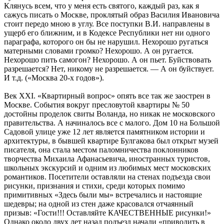
Клянусь всем, что у меня есть святого, каждый раз, как я
сажусь писать о Москве, проклятый образ Василия Ивановича
стоит передо мною в углу. Все поступки В.И. направлены в
ущерб его ближним, и в Кодексе Республики нет ни одного
параграфа, которого он бы не нарушил. Нехорошо ругаться
матерными словами громко? Нехорошо. А он ругается.
Нехорошо пить самогон? Нехорошо. А он пьет. Буйствовать
разрешается? Нет, никому не разрешается. — А он буйствует.
И т.д. («Москва 20-х годов»).
Век XXI. «Квартирный вопрос» опять все так же заострен в
Москве. События вокруг пресловутой квартиры № 50
достойны проделок свиты Воланда, но никак не московского
правительства. А начиналось все с малого. Дом 10 на Большой
Садовой улице уже 12 лет является памятником истории и
архитектуры, в бывшей квартире Булгакова был открыт музей
писателя, она стала местом паломничества поклонников
творчества Михаила Афанасьевича, иностранных туристов,
школьных экскурсий и одним из любимых мест московских
романтиков. Посетители оставляли на стенах подъезда свои
рисунки, признания и стихи, среди которых помимо
примитивных «Здесь были мы» встречались и настоящие
шедевры; на одной из стен даже красовался отчаянный
призыв: «Гости!!! Оставляйте КАЧЕСТВЕННЫЕ рисунки!»
Однако около двух лет назад подъезд начали «приводить в