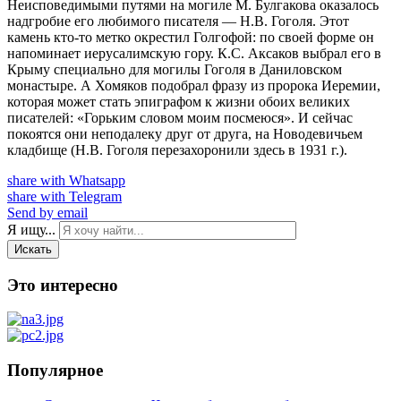
Неисповедимыми путями на могиле М. Булгакова оказалось
надгробие его любимого писателя — Н.В. Гоголя. Этот
камень кто-то метко окрестил Голгофой: по своей форме он
напоминает иерусалимскую гору. К.С. Аксаков выбрал его в
Крыму специально для могилы Гоголя в Даниловском
монастыре. А Хомяков подобрал фразу из пророка Иеремии,
которая может стать эпиграфом к жизни обоих великих
писателей: «Горьким словом моим посмеюся». И сейчас
покоятся они неподалеку друг от друга, на Новодевичьем
кладбище (Н.В. Гоголя перезахоронили здесь в 1931 г.).
share with Whatsapp
share with Telegram
Send by email
Я ищу...
Искать
Это интересно
Популярное