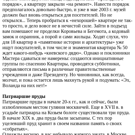
порядок», а квартиру закрыли «на ремонт». Навести порядок
предполагалось довольно быстро, и уже в мае 2003 г. музей
должен был вновь открыться для посетителей. Но не
открылся... Теперь пробраться к «нехорошей» квартире не так-
то просто, и дело вовсе не в нечистой силе. Зайти в подъезд
вам помешают не проделки Коровьева и Бегемота, а кодовый
замок и охранник, а порой и сами жильцы. Ходят слухи, что
для 18 квартир в «памятнике истории и архитектуры» уже
ищут покупателей, в том числе и знаменитая квартира № 50
ждет какого-нибудь «киевского дядю». Однако и поклонники
Мастера сдаваться не намерены: создаются инициативные
группы по спасению Квартиры, проводятся субботники,
отправляются письма в различные правительственные
учреждения и даже Президенту. Но чиновники, как всегда,
молчат, и пока остается лишь махнуть рукой и подумать: «Эх,
Воланда на них нет!»
Патриаршие пруды
Патриаршие пруды в начале 20-х гг., как и сейчас, были
излюбленным местом гуляния москвичей. Еще в XVII в. в
усадьбе патриарха на Козьем болоте существовали три пруда.
В начале XIX в. два пруда были засыпаны. С тех пор
уцелевший пруд хранит в своем названии память о своих
«собратьях».
Однажды весною, в час небывало жаркого заката, в Москве,