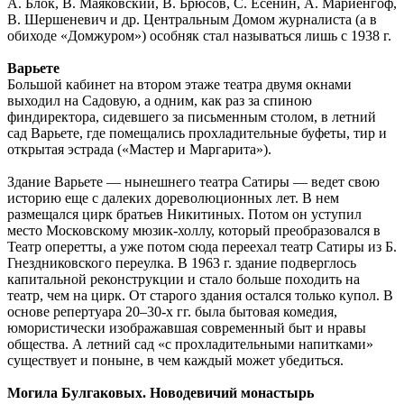
А. Блок, В. Маяковский, В. Брюсов, С. Есенин, А. Мариенгоф,
В. Шершеневич и др. Центральным Домом журналиста (а в
обиходе «Домжуром») особняк стал называться лишь с 1938 г.
Варьете
Большой кабинет на втором этаже театра двумя окнами
выходил на Садовую, а одним, как раз за спиною
финдиректора, сидевшего за письменным столом, в летний
сад Варьете, где помещались прохладительные буфеты, тир и
открытая эстрада («Мастер и Маргарита»).
Здание Варьете — нынешнего театра Сатиры — ведет свою
историю еще с далеких дореволюционных лет. В нем
размещался цирк братьев Никитиных. Потом он уступил
место Московскому мюзик-холлу, который преобразовался в
Театр оперетты, а уже потом сюда переехал театр Сатиры из Б.
Гнездниковского переулка. В 1963 г. здание подверглось
капитальной реконструкции и стало больше походить на
театр, чем на цирк. От старого здания остался только купол. В
основе репертуара 20–30-х гг. была бытовая комедия,
юмористически изображавшая современный быт и нравы
общества. А летний сад «с прохладительными напитками»
существует и поныне, в чем каждый может убедиться.
Могила Булгаковых. Новодевичий монастырь