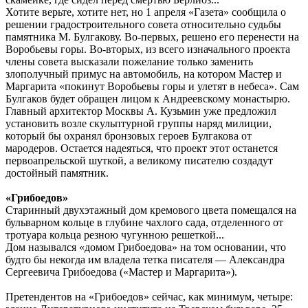
Хотите верьте, хотите нет, но 1 апреля «Газета» сообщила о
решении градостроительного совета относительно судьбы
памятника М. Булгакову. Во-первых, решено его перенести на
Воробьевы горы. Во-вторых, из всего изначального проекта
члены совета высказали пожелание только заменить
злополучный примус на автомобиль, на котором Мастер и
Маргарита «покинут Воробьевы горы и улетят в небеса». Сам
Булгаков будет обращен лицом к Андреевскому монастырю.
Главный архитектор Москвы А. Кузьмин уже предложил
установить возле скульптурной группы наряд милиции,
который бы охранял бронзовых героев Булгакова от
мародеров. Остается надеяться, что проект этот останется
первоапрельской шуткой, а великому писателю создадут
достойный памятник.
«Грибоедов»
Старинный двухэтажный дом кремового цвета помещался на
бульварном кольце в глубине чахлого сада, отделенного от
тротуара кольца резною чугунною решеткой...
Дом назывался «домом Грибоедова» на том основании, что
будто бы некогда им владела тетка писателя — Александра
Сергеевича Грибоедова («Мастер и Маргарита»).
Претендентов на «Грибоедов» сейчас, как минимум, четыре: