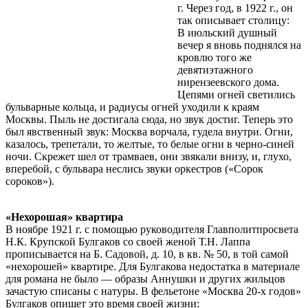
г. Через год, в 1922 г., он
так описывает столицу:
В июльский душный
вечер я вновь поднялся на
кровлю того же
девятиэтажного
нирензеевского дома.
Цепями огней светились
бульварные кольца, и радиусы огней уходили к краям
Москвы. Пыль не достигала сюда, но звук достиг. Теперь это
был явственный звук: Москва ворчала, гудела внутри. Огни,
казалось, трепетали, то желтые, то белые огни в черно-синей
ночи. Скрежет шел от трамваев, они звякали внизу, и, глухо,
вперебой, с бульвара неслись звуки оркестров («Сорок
сороков»).
«Нехорошая» квартира
В ноябре 1921 г. с помощью руководителя Главполитпросвета
Н.К. Крупской Булгаков со своей женой Т.Н. Лаппа
прописывается на Б. Садовой, д. 10, в кв. № 50, в той самой
«нехорошей» квартире. Для Булгакова недостатка в материале
для романа не было — образы Аннушки и других жильцов
зачастую списаны с натуры. В фельетоне «Москва 20-х годов»
Булгаков опишет это время своей жизни: