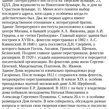
здание Литературного института на Тверском бульваре, 25,
ЦДЛ, Дом журналиста на Никитском бульваре, 8а, и дом на
Страстном бульваре, 11. Менее всего понятен выбор
последнего адреса, хотя садик у особнячка когда-то
действительно был. Два же первых адреса имеют
непосредственное отношение к литературной братии.
Здание Литературного института расположено в самом
центре Москвы, в бывшей усадьбе А.А. Яковлева, дяди А.И.
Герцена, а не «тетки Грибоедова». Главный корпус здания был
построен в XVIII в., флигели перестраивал в 1882 г. А.С.
Каминский. В 1840 г. здесь поселяется Д.Н. Свербеев, у
которого бывали Гоголь, Аксаков, Грановский, Щепкин,
Белинский. Позднее главное здание перестраивали, флигели
расширяли. В 1920 г. усадьба национализируется и передается
писательской организации. Во флигелях дома жили Сергеев-
Ценский, Мандельштам, Платонов, Вс. Иванов.
Здание Дома журналиста изначально принадлежал роду
Гагариных. После пожара 1812 г. сохранился лишь флигель,
неоднократно перестраивавшийся. В начале XIX в. особняк
принадлежал знатной московской даме А.М. Щербиной,
дочери княгини Е.Р. Дашковой. В 1831 г. на балу у владелицы
дома побывали молодожены Наталья Николаевна и
Александр Сергеевич Пушкины. С начала 20-х гг. в особняке
размещался Дом печати. В нем собирались, обсуждали разные
вопросы и читали свои творения известные поэты и писатели: