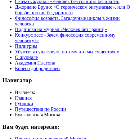
Скачать журнал «Человек без границ» бесплатно
Джордано Бруно: «О героическом энтузиазме», или О
борьбе против бездарности
Философия возраста. Загадочные циклы в жизни
человека
Подписка на журнал «Человек без границ»
Конкурс эссе «Зачем философия современному
человеку?»
Пилигрим
Убунту: я существую, потому что мы существуем
О журнале
Академия Платона
Колесо добродетелей
Навигатор
Вы здесь:
Главная
Рубрики
Путешествия по России
Булгаковская Москва
Вам будет интересно:
Прогулки по новогодней Москве