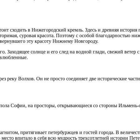
оит сходить в Нижегородский кремль. Здесь и древняя история г
вторимая, суровая красота. Поэтому с особой благодарностью н
 вернувшего эту красоту Нижнему Новгороду.
. Заходящее солнце и его след на водной глади, свежий ветер с
 влюбленные.
з реку Волхов. Он не просто соединяет две исторические части
пола Софии, на просторы, открывающиеся со стороны Ильмень-оз
магнитом, притягивает петербуржцев и гостей города. В величе
то место впитало в себя всю мудрость трехсотлетней истории Пете