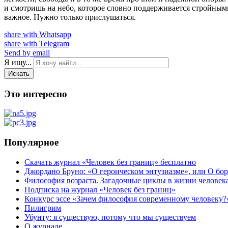
и смотришь на небо, которое словно поддерживается стройными
важное. Нужно только прислушаться.
share with Whatsapp
share with Telegram
Send by email
Я ищу...
Искать
Это интересно
Популярное
Скачать журнал «Человек без границ» бесплатно
Джордано Бруно: «О героическом энтузиазме», или О бор
Философия возраста. Загадочные циклы в жизни человек
Подписка на журнал «Человек без границ»
Конкурс эссе «Зачем философия современному человеку?
Пилигрим
Убунту: я существую, потому что мы существуем
О журнале