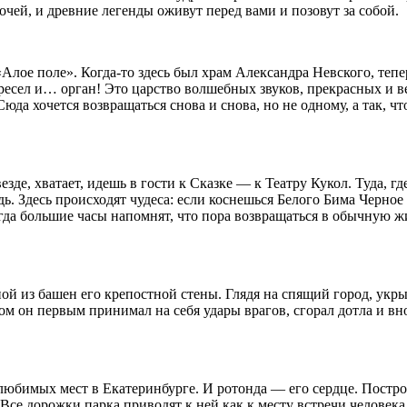
чей, и древние легенды оживут перед вами и позовут за собой.
лое поле». Когда-то здесь был храм Александра Невского, теп
ресел и… орган! Это царство волшебных звуков, прекрасных и в
юда хочется возвращаться снова и снова, но не одному, а так, 
зде, хватает, идешь в гости к Сказке — к Театру Кукол. Туда, где
ь. Здесь происходят чудеса: если коснешься Белого Бима Черное
гда большие часы напомнят, что пора возвращаться в обычную жиз
ной из башен его крепостной стены. Глядя на спящий город, ук
ом он первым принимал на себя удары врагов, сгорал дотла и вн
любимых мест в Екатеринбурге. И ротонда — его сердце. Построе
Все дорожки парка приводят к ней как к месту встречи человека 