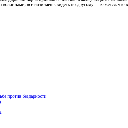
 колоннами, все начинаешь видеть по-другому — кажется, что вр
ьбе против бездарности
а
»