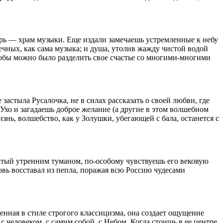
ерь — храм музыки. Еще издали замечаешь устремленные к небу
ечных, как сама музыка; и душа, утолив жажду чистой водой
чтобы можно было разделить свое счастье со многими-многими
 застыла Русалочка, не в силах рассказать о своей любви, где
 Ухо и загадаешь доброе желание (а другие в этом волшебном
нь, волшебство, как у Золушки, убегающей с бала, останется с
рытый утренним туманом, по-особому чувствуешь его вековую
овь восставал из пепла, поражая всю Россию чудесами
нная в стиле строгого классицизма, она создает ощущение
с человеком, с самим собой, с Небом. Когда стоишь в ее центре