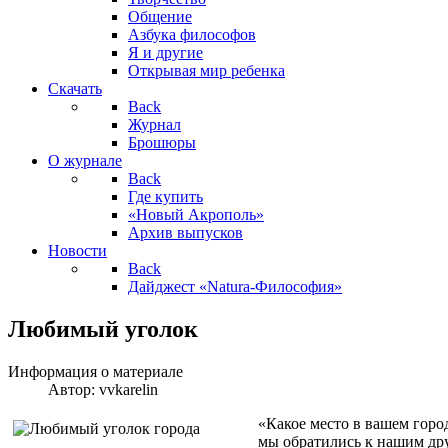
Общение
Азбука философов
Я и другие
Открывая мир ребенка
Скачать
Back
Журнал
Брошюры
О журнале
Back
Где купить
«Новый Акрополь»
Архив выпусков
Новости
Back
Дайджест «Natura-Философия»
Любимый уголок
Информация о материале
Автор:
vvkarelin
«Какое место в вашем горо
мы обратились к нашим дру