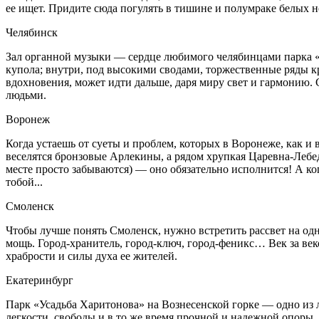
ее ищет. Придите сюда погулять в тишине и полумраке белых но
Челябинск
Зал органной музыки — сердце любимого челябинцами парка «А
купола; внутри, под высокими сводами, торжественные ряды к
вдохновения, может идти дальше, даря миру свет и гармонию. С
людьми.
Воронеж
Когда устаешь от суеты и проблем, которых в Воронеже, как и ве
веселятся бронзовые Арлекины, а рядом хрупкая Царевна-Лебед
месте просто забываются) — оно обязательно исполнится! А ко
тобой...
Смоленск
Чтобы лучше понять Смоленск, нужно встретить рассвет на од
мощь. Город-хранитель, город-ключ, город-феникс… Век за век
храбрости и силы духа ее жителей.
Екатеринбург
Парк «Усадьба Харитонова» на Вознесенской горке — одно из 
легкости, свободы и в то же время прочной и надежной опоры. 