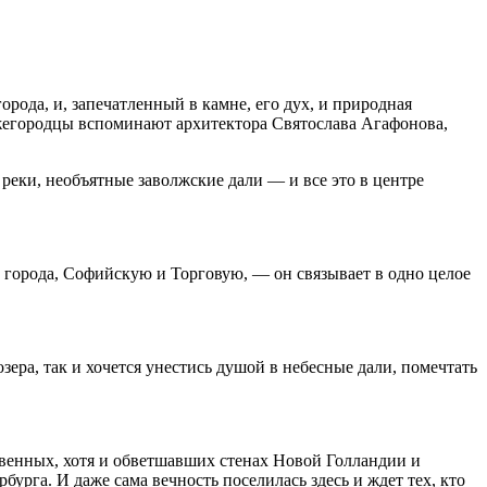
орода, и, запечатленный в камне, его дух, и природная
ижегородцы вспоминают архитектора Святослава Агафонова,
 реки, необъятные заволжские дали — и все это в центре
 города, Софийскую и Торговую, — он связывает в одно целое
ера, так и хочется унестись душой в небесные дали, помечтать
ственных, хотя и обветшавших стенах Новой Голландии и
рбурга. И даже сама вечность поселилась здесь и ждет тех, кто