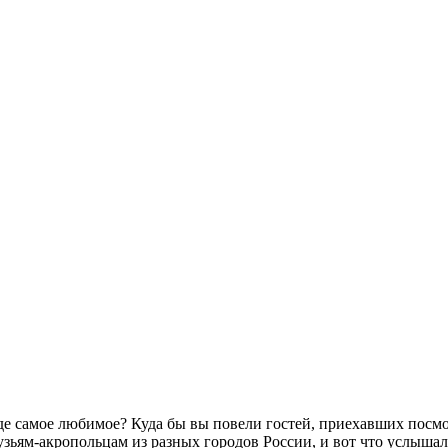
де самое любимое? Куда бы вы повели гостей, приехавших посмо
зьям-акропольцам из разных городов России, и вот что услыша